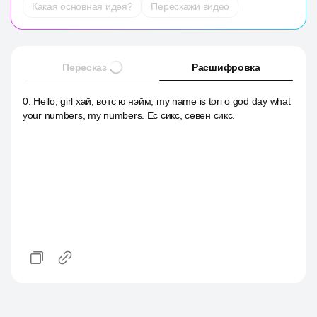
Какая основная идея?
Перескажи видео
Пересказ
Расшифровка
0
:
Hello, girl хай, вотс ю нэйм, my name is tori о god day what
your numbers, my numbers. Ес сикс, севен сикс.