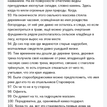
названием. На её поверхности отчётливо видны
причудливые изогнутые складки, словно камень. Здесь
когда-то мяли огромные руки природы. Когда.
93
:
На оконечности этого скального массива стояла
деревянная часовня, освящённая во имя рождества
богородицы, от неё уже давно не осталось и следа, но если
присмотреться в траве, ещё можно угадать очертания
фундамента рядом располагалось сельское кладбище в
лесу, которое вырос на этом месте.
94
:
До сих пор кое-где виднеются старые надгробия,
молчаливые свидетели давно ушедшей жизни.
95
:
Тем временем мы дошли до деревни трека, деревня
трека получила своё название от реки, впадающей здесь
часовую само слово трека, вероятно, связано с глаголом
трёкнуться, то есть отречься отказаться от чего-то,
учитывая, что эти края издавна.
96
:
Были старообрядческими можно предположить, что имя
реке дал кто-то из отшельников Староверов.
97
:
Он че то не в ту сторону.
98
:
Офигеть.
99
:
Он думает на то, на гидроцикле магазин.
100
:
Порадовална, да, оранжевый камаз подарил.
101
:
Когда-то, да, вот это становилось первые дома на