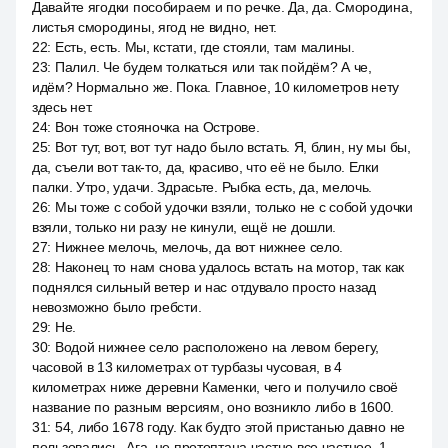
Давайте ягодки пособираем и по речке. Да, да. Смородина,
листья смородины, ягод не видно, нет.
22
:
Есть, есть. Мы, кстати, где стояли, там малины.
23
:
Палил. Че будем толкаться или так пойдём? А че,
идём? Нормально же. Пока. Главное, 10 километров нету
здесь нет.
24
:
Вон тоже стояночка на Острове.
25
:
Вот тут, вот, вот тут надо было встать. Я, блин, ну мы бы,
да, съели вот так-то, да, красиво, что её не было. Елки
палки. Утро, удачи. Здрасьте. Рыбка есть, да, мелочь.
26
:
Мы тоже с собой удочки взяли, только не с собой удочки
взяли, только ни разу не кинули, ещё не дошли.
27
:
Нижнее мелочь, мелочь, да вот нижнее село.
28
:
Наконец то нам снова удалось встать на мотор, так как
поднялся сильный ветер и нас отдувало просто назад
невозможно было гребсти.
29
:
Не.
30
:
Водой нижнее село расположено на левом берегу,
часовой в 13 километрах от турбазы чусовая, в 4
километрах ниже деревни Каменки, чего и получило своё
название по разным версиям, оно возникло либо в 1600.
31
:
54, либо 1678 году. Как будто этой пристанью давно не
пользовались. Ага, не протоптана частно все частное. 1