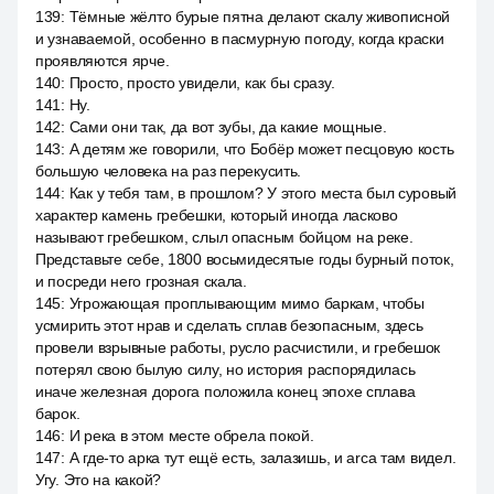
139
:
Тёмные жёлто бурые пятна делают скалу живописной
и узнаваемой, особенно в пасмурную погоду, когда краски
проявляются ярче.
140
:
Просто, просто увидели, как бы сразу.
141
:
Ну.
142
:
Сами они так, да вот зубы, да какие мощные.
143
:
А детям же говорили, что Бобёр может песцовую кость
большую человека на раз перекусить.
144
:
Как у тебя там, в прошлом? У этого места был суровый
характер камень гребешки, который иногда ласково
называют гребешком, слыл опасным бойцом на реке.
Представьте себе, 1800 восьмидесятые годы бурный поток,
и посреди него грозная скала.
145
:
Угрожающая проплывающим мимо баркам, чтобы
усмирить этот нрав и сделать сплав безопасным, здесь
провели взрывные работы, русло расчистили, и гребешок
потерял свою былую силу, но история распорядилась
иначе железная дорога положила конец эпохе сплава
барок.
146
:
И река в этом месте обрела покой.
147
:
А где-то арка тут ещё есть, залазишь, и arca там видел.
Угу. Это на какой?