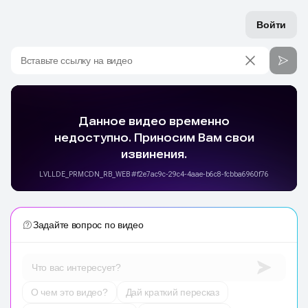
Войти
Вставьте ссылку на видео
Задайте вопрос по видео
Что вас интересует?
О чем это видео?
Дай краткий пересказ