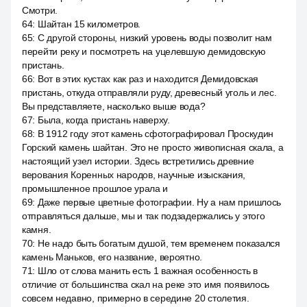
Смотри.
64
:
Шайтан 15 километров.
65
:
С другой стороны, низкий уровень воды позволит нам
перейти реку и посмотреть на уцелевшую демидовскую
пристань.
66
:
Вот в этих кустах как раз и находится Демидовская
пристань, откуда отправляли руду, древесный уголь и лес.
Вы представляете, насколько выше вода?
67
:
Была, когда пристань наверху.
68
:
В 1912 году этот камень сфотографировал Проскудин
Горский камень шайтан. Это не просто живописная скала, а
настоящий узел истории. Здесь встретились древние
верования Коренных народов, научные изыскания,
промышленное прошлое урала и
69
:
Даже первые цветные фотографии. Ну а нам пришлось
отправляться дальше, мы и так подзадержались у этого
камня.
70
:
Не надо быть богатым душой, тем временем показался
камень Маньков, его название, вероятно.
71
:
Шло от слова манить есть 1 важная особенность в
отличие от большинства скал на реке это имя появилось
совсем недавно, примерно в середине 20 столетия.