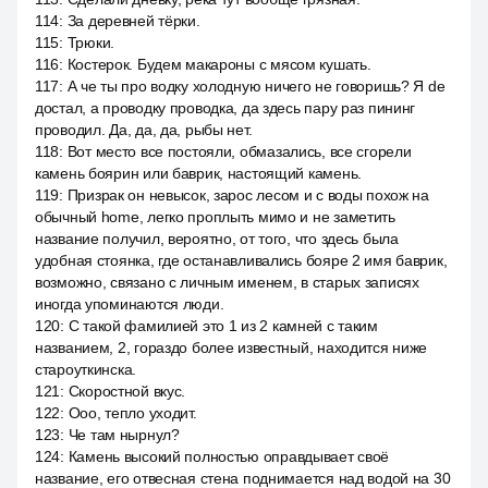
114
:
За деревней тёрки.
115
:
Трюки.
116
:
Костерок. Будем макароны с мясом кушать.
117
:
А че ты про водку холодную ничего не говоришь? Я de
достал, а проводку проводка, да здесь пару раз пининг
проводил. Да, да, да, рыбы нет.
118
:
Вот место все постояли, обмазались, все сгорели
камень боярин или баврик, настоящий камень.
119
:
Призрак он невысок, зарос лесом и с воды похож на
обычный home, легко проплыть мимо и не заметить
название получил, вероятно, от того, что здесь была
удобная стоянка, где останавливались бояре 2 имя баврик,
возможно, связано с личным именем, в старых записях
иногда упоминаются люди.
120
:
С такой фамилией это 1 из 2 камней с таким
названием, 2, гораздо более известный, находится ниже
староуткинска.
121
:
Скоростной вкус.
122
:
Ооо, тепло уходит.
123
:
Че там нырнул?
124
:
Камень высокий полностью оправдывает своё
название, его отвесная стена поднимается над водой на 30