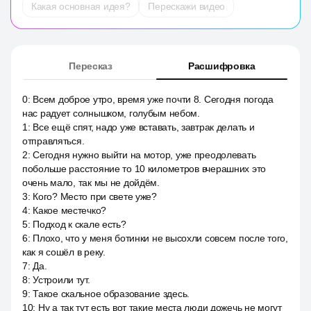
Какая основная идея?
Перескажи видео
Пересказ
Расшифровка
0
:
Всем доброе утро, время уже почти 8. Сегодня погода
нас радует солнышком, голубым небом.
1
:
Все ещё спят, надо уже вставать, завтрак делать и
отправляться.
2
:
Сегодня нужно выйти на мотор, уже преодолевать
побольше расстояние то 10 километров вчерашних это
очень мало, так мы не дойдём.
3
:
Кого? Место при свете уже?
4
:
Какое местечко?
5
:
Подход к скале есть?
6
:
Плохо, что у меня ботинки не высохли совсем после того,
как я сошёл в реку.
7
:
Да.
8
:
Устроили тут.
9
:
Такое скальное образование здесь.
10
:
Ну а так тут есть вот такие места люди дожечь не могут