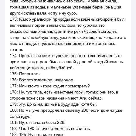
суда, которые разбивались о его скалы, мрачная скала,
торчащая из воды, и маленькие уязвимые барки, она 1 за
другой склёвывала их пучину суро.
173
:
Юмор уральской природы если камень сибирский был
величавым пограничным столбом, то курочка это
безжалостный хищник курятнике реки Чусовой сегодня,
глядя на спокойную воду, уже и не скажешь, что когда-то это
место наводило ужас на сплавщиков, но имя осталось
теперь.
174
:
Проплывая мимо курочки, невольно вспоминаешь те
времена, когда река была главной дорогой каждый камень
либо защитником, либо убийцей.
175
:
Попрыгать.
176
:
Вот это животное, наверное.
177
:
Или кто-то к горе ходил посмотреть?
178
:
Ну, тут, типа, есть известные горы, только они это, в
стороне тоже свои названия имеют. Ага, сейчас.
179
:
Угу. До кына, до кына буду идти хотя бы.
180
:
Но мы уже преодолели отметку 200, если докино уже
сотки идут.
181
:
Ну, от начала было 228.
182
:
Час 190, а точнее можешь посчитать.
183
:
195. Ну вот видите уже.