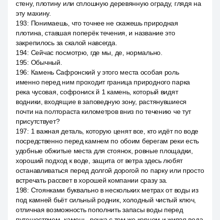
стену, плотину или сплошную деревянную ограду, глядя на
эту махину.
193
:
Понимаешь, что точнее не скажешь природная
плотина, ставшая поперёк течения, и название это
закрепилось за скалой навсегда.
194
:
Сейчас посмотрю, где мы, де, нормально.
195
:
Обычный.
196
:
Камень Сафронский у этого места особая роль
именно перед ним проходит граница природного парка
река чусовая, софрониск й 1 камень, который видят
водники, входящие в заповедную зону, растянувшиеся
почти на полтораста километров вниз по течению че тут
присутствует?
197
:
1 важная деталь, которую ценят все, кто идёт по воде
посредственно перед камнем по обоим берегам реки есть
удобные обжитые места для стоянок, ровные площадки,
хороший подход к воде, защита от ветра здесь любят
останавливаться перед долгой дорогой по парку или просто
встречать рассвет в хорошей компании сразу за.
198
:
Стоянками буквально в нескольких метрах от воды из
под камней бьёт сильный родник, холодный чистый ключ,
отличная возможность пополнить запасы воды перед
путешествием, камень, речка с тем же корнем и живая вода