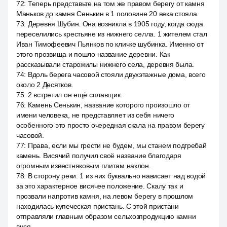
72
:
Теперь представьте на том же правом берегу от камня
Маньков до камня Сенькин в 1 половине 20 века стояла.
73
:
Деревня Шубин. Она возникла в 1905 году, когда сюда
переселились крестьяне из нижнего селла. 1 жителем стал
Иван Тимофеевич Пьянков по кличке шубинка. Именно от
этого прозвища и пошло название деревни. Как
рассказывали старожилы нижнего села, деревня была.
74
:
Вдоль берега часовой стояли двухэтажные дома, всего
около 2 Десятков.
75
:
2 встретил он ещё сплавщик.
76
:
Камень Сенькин, название которого произошло от
имени человека, не представляет из себя ничего
особенного это просто очередная скала на правом берегу
часовой.
77
:
Права, если мы грести не будем, мы станем подгребай
камень. Висячий получил своё название благодаря
огромным известняковым плитам наклон.
78
:
В сторону реки. 1 из них буквально нависает над водой
за это характерное висячее положение. Скалу так и
прозвали напротив камня, на левом берегу в прошлом
находилась купеческая пристань. С этой пристани
отправляли главным образом сельхозпродукцию камни
вися.