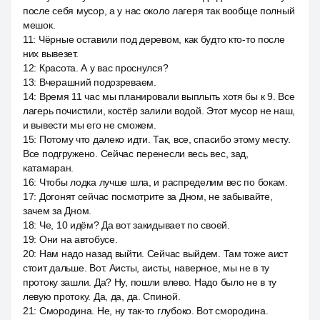
после себя мусор, а у нас около лагеря так вообще полный
мешок.
11
:
Чёрные оставили под деревом, как будто кто-то после
них вывезет.
12
:
Красота. А у вас проснулся?
13
:
Вчерашний подозреваем.
14
:
Время 11 час мы планировали выплыть хотя бы к 9. Все
лагерь почистили, костёр залили водой. Этот мусор не наш,
и вывести мы его не сможем.
15
:
Потому что далеко идти. Так, все, спасибо этому месту.
Все подгружено. Сейчас перенесли весь вес, зад,
катамаран.
16
:
Чтобы лодка лучше шла, и распределим вес по бокам.
17
:
Догонят сейчас посмотрите за Дном, не забывайте,
зачем за Дном.
18
:
Че, 10 идём? Да вот закидывает по своей.
19
:
Они на автобусе.
20
:
Нам надо назад выйти. Сейчас выйдем. Там тоже аист
стоит дальше. Вот. Аисты, аисты, наверное, мы не в ту
протоку зашли. Да? Ну, пошли влево. Надо было не в ту
левую протоку. Да, да, да. Спиной.
21
:
Смородина. Не, ну так-то глубоко. Вот смородина.