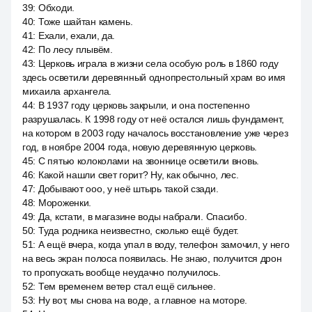
39
:
Обходи.
40
:
Тоже шайтан камень.
41
:
Ехали, ехали, да.
42
:
По лесу плывём.
43
:
Церковь играла в жизни села особую роль в 1860 году
здесь осветили деревянный однопрестольный храм во имя
михаила архангела.
44
:
В 1937 году церковь закрыли, и она постепенно
разрушалась. К 1998 году от неё остался лишь фундамент,
на котором в 2003 году началось восстановление уже через
год, в ноябре 2004 года, новую деревянную церковь.
45
:
С пятью колоколами на звоннице осветили вновь.
46
:
Какой нашли свет горит? Ну, как обычно, лес.
47
:
Добывают ооо, у неё штырь такой сзади.
48
:
Мороженки.
49
:
Да, кстати, в магазине воды набрали. Спасибо.
50
:
Туда родника неизвестно, сколько ещё будет.
51
:
А ещё вчера, когда упал в воду, телефон замочил, у него
на весь экран полоса появилась. Не знаю, получится дрон
то пропускать вообще неудачно получилось.
52
:
Тем временем ветер стал ещё сильнее.
53
:
Ну вот, мы снова на воде, а главное на моторе.