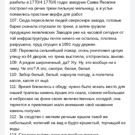
разбиты в 1770/4 1770/6 годах заводчик Савва Яковлев
построил на речке треки пильную мельницу, а в устье
появились пристани верфи для работ.
107
:
Сюда переселили людей сверхсекре завода, готовые
барки сначала спускали по треки, а затем грузили
продукцию яковлевских Заводов уже на часовой сегодня от
той инфраструктуры почти ничего не осталось, плотина
разрушена, пруд спущен в 1891 году деревн.
108
:
Пережила сильнейший пожар, огонь уничтожил целую
улицу из 44 дворов, но трека выстояла, отстроилась заново.
109
:
А рядом широченный, да? Угу. Ну, это вообще ни к
чему. Че это? А это, смотри, белая, белая.
110
:
Забор белый, белый, нарнула погоду, а полетела
капля, капля от ещё.
111
:
Время близилось к обеду, нужно было искать место для
нашей трапезы камень ёршик это скала, совсем небольшая
и неброская на фоне своих величественных соседей, она
теряется и привлекает мало внимания своё название
камень получил.
112
:
За сходство с мелким речным ершом такой же
небольшой, колючий на вид и будто ершистый, торчащий из
воды.
113
:
Сделали днёвку, река тут вообще грязная.