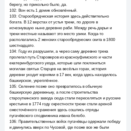
берегу, но прикольно было, да.
102
:
Вон есть 1 домик обновлённый.
103
:
Старообрядческая история здесь действительно
богата. В 12 верстах от устья треки, по дороге в
исчезнувшую ныне деревню раби. Между речь дарьи и
треки местные называют это место узики. Когда-то
располагались 2 женских старообрядческих скита в 1800
шестнадцато.
104
:
Году их разрушили, а через саму деревню трека
пролегал путь Староверов из красноуфимского и части
екатеринбургского уезда, которые шли поклониться
могилам святых Старцев на весёлых горах, история
деревни уходит корнями в 17 век, когда здесь находилось
башкирское, укреплённое.
105
:
Селение позже оно превратилось в обычную
башкирскую деревеньку, а после строительства
староуткинского завода сюда стали переселяться и русские
крестьяне в 1774 году окрестности трюки стали ареной
ожесточённого сражения здесь сошлись отряды
пугачёвского сподвижника ивана белобо.
106
:
Правительственных войск пугачёвцы одержали победу
и двинулись вверх по Чусовой, где позже все же были