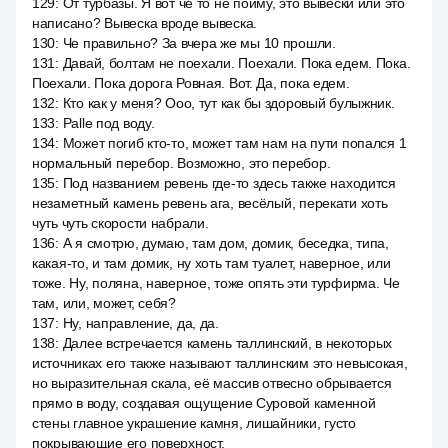
129
:
От турбазы. Я вот че то не пойму, это вывески или это
написано? Вывеска вроде вывеска.
130
:
Че правильно? За вчера же мы 10 прошли.
131
:
Давай, болтам не поехали. Поехали. Пока едем. Пока.
Поехали. Пока дорога Ровная. Вот. Да, пока едем.
132
:
Кто как у меня? Ооо, тут как бы здоровый булыжник.
133
:
Palle под воду.
134
:
Может погиб кто-то, может там нам на пути попался 1
нормальный перебор. Возможно, это перебор.
135
:
Под названием ревень где-то здесь также находится
незаметный камень ревень ага, весёлый, перекати хоть
чуть чуть скорости набрали.
136
:
А я смотрю, думаю, там дом, домик, беседка, типа,
какая-то, и там домик, ну хоть там туалет, наверное, или
тоже. Ну, поляна, наверное, тоже опять эти турфирма. Че
там, или, может, себя?
137
:
Ну, направление, да, да.
138
:
Далее встречается камень таллинский, в некоторых
источниках его также называют таллинским это невысокая,
но выразительная скала, её массив отвесно обрывается
прямо в воду, создавая ощущение Суровой каменной
стены главное украшение камня, лишайники, густо
покрывающие его поверхност.