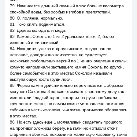
79
:
Начинается длинный скучный плюс больше километра
спокойной воды, без особых изгибов и препятствий.
80
:
О, полянка, нормально.
81
:
Токо опять подниматься.
82
:
Дерево колода для меда.
83
:
Камень Сокол это 1 из 2 уральских тёзок, 2, более
известный и живописный.
84
:
Находится уже за староуткинском, откуда пошло
название, доподлинно неизвестно, но существует
несколько любопытных версий по 1 из них очертания скалы
кому-то напоминали застывшего камня Сокола, по другой,
более самобытной в этих местах Соколом называли
выступающую кость груди лося.
85
:
Форма камня действительно перекликается с образом
могучего Сахатова 3 версия отсылает к военному делу так
именовали Гладкий таран, которым на руси пробивали
крепостные стены, на самом камне установлена памятная
табличка в честь человека, чья жизнь трагически оборвалась
в этих местах.
86
:
Но есть здесь ещё 1 молчаливый свидетель прошлого
на противоположном берегу, на галичной отмоли стоит
старинный обелиск, похожий на маленькую часовенку такие