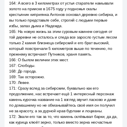
164
:
А всего в 3 километрах от устья старатели намывали
золото на прииске в 1675 году у подножья скалы
крестьянин киприянка Антонов основал деревню сибирка, и
вы только представьте себе, строгий с людьми первые
избы, запах дыма и Надежда.
165
:
На новую жизнь за этим суровым камнем сегодня от
той деревни не осталось и следа все заросло густым лесом
только 2 камня близнеца сибирский и его брат высокий,
который повстречали 5 километров выше по течению, по
прежнему встречают Путников, храня память.
166
:
О былом величии этих мест.
167
:
Слободы.
168
:
До города.
169
:
Так осторожно.
170
:
Левее.
171
:
Сразу вслед за сибирским, буквально как его
продолжение, нас встречает ещё 1 интересный персонаж
камень курочка название на 1 взгляд звучит ласково и даже
по домашнему но не обманывайтесь своё имя он получил
не за красоту, а за дурной нрав бурлаки и лоцманы.
172
:
Звали его так за то, что камень склёвывал барки, да да,
как курица клюёт зерно, только вместо зерна несчастные