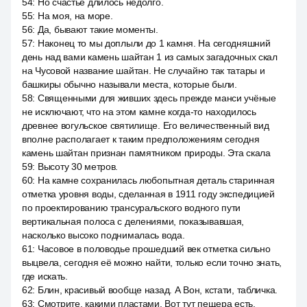
54
:
Но счастье длилось недолго.
55
:
На моя, на море.
56
:
Да, бывают такие моменты.
57
:
Наконец то мы доплыли до 1 камня. На сегодняшний
день над вами камень шайтан 1 из самых загадочных скал
на Чусовой название шайтан. Не случайно так татары и
башкиры обычно называли места, которые были.
58
:
Священными для живших здесь прежде манси учёные
не исключают, что на этом камне когда-то находилось
древнее вогульское святилище. Его величественный вид
вполне располагает к таким предположениям сегодня
камень шайтан признан памятником природы. Эта скала
59
:
Высоту 30 метров.
60
:
На камне сохранилась любопытная деталь старинная
отметка уровня воды, сделанная в 1911 году экспедицией
по проектированию трансуральского водного пути
вертикальная полоса с делениями, показывавшая,
насколько высоко поднималась вода.
61
:
Часовое в половодье прошедший век отметка сильно
выцвела, сегодня её можно найти, только если точно знать,
где искать.
62
:
Блин, красивый вообще назад. А Вон, кстати, табличка.
63
:
Смотрите, какими пластами. Вот тут пещера есть.