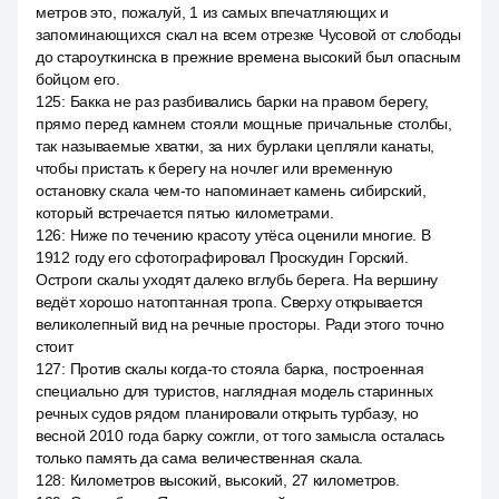
метров это, пожалуй, 1 из самых впечатляющих и
запоминающихся скал на всем отрезке Чусовой от слободы
до староуткинска в прежние времена высокий был опасным
бойцом его.
125
:
Бакка не раз разбивались барки на правом берегу,
прямо перед камнем стояли мощные причальные столбы,
так называемые хватки, за них бурлаки цепляли канаты,
чтобы пристать к берегу на ночлег или временную
остановку скала чем-то напоминает камень сибирский,
который встречается пятью километрами.
126
:
Ниже по течению красоту утёса оценили многие. В
1912 году его сфотографировал Проскудин Горский.
Остроги скалы уходят далеко вглубь берега. На вершину
ведёт хорошо натоптанная тропа. Сверху открывается
великолепный вид на речные просторы. Ради этого точно
стоит
127
:
Против скалы когда-то стояла барка, построенная
специально для туристов, наглядная модель старинных
речных судов рядом планировали открыть турбазу, но
весной 2010 года барку сожгли, от того замысла осталась
только память да сама величественная скала.
128
:
Километров высокий, высокий, 27 километров.