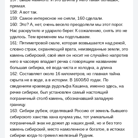
прямая.
158
:
А вот так.
159
:
Самое интересное не сняли, 160 сделали.
160
:
Это? А, нет, очень весело преодолели мы этот порог.
Нас раскрутило и ударило берег. К сожалению, снять это не
удалось. Тем временем мы подплываем.
161
:
Пятиметровой скале, которая возвышается над рекой,
словно страж, охраняющий врата, неизведанные земли, это
камень сибирский, своё имя он носит не случайно напротив
него в часовую впадает речка с говорящим названием
большая сибирка, её вода чиста и холодна, а длина
162
:
Составляет около 16 километров, но главная тайна
скрыта не в воде, а в истории. В 1600/50 годах. По
сведениям краеведа рудольфа Кашина, именно здесь, на
речке сибирки, был установлен самый настоящий
пограничный столб камень, обозначавший западную
границу.
163
:
Сибири рубеж, отделявший Россию от земель бывшего
сибирского ханства хана кучума увы, тот уникальный
пограничный знак не дожил до наших дней, но и без того
камень сибирский, место намоленное и богатое, в истоках
сибирки когда-то гремел железный Рудник.