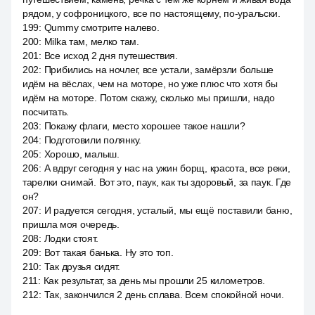
рядом, у софроницкого, все по настоящему, по-уральски.
199
:
Qummy смотрите налево.
200
:
Milka там, мелко там.
201
:
Все исход 2 дня путешествия.
202
:
Прибились на ночлег, все устали, замёрзли больше
идём на вёслах, чем на моторе, но уже плюс что хотя бы
идём на моторе. Потом скажу, сколько мы пришли, надо
посчитать.
203
:
Покажу флаги, место хорошее такое нашли?
204
:
Подготовили полянку.
205
:
Хорошо, малыш.
206
:
А вдруг сегодня у нас на ужин борщ, красота, все реки,
тарелки снимай. Вот это, паук, как ты здоровый, за паук. Где
он?
207
:
И радуется сегодня, усталый, мы ещё поставили баню,
пришла моя очередь.
208
:
Лодки стоят.
209
:
Вот такая банька. Ну это топ.
210
:
Так друзья сидят.
211
:
Как результат, за день мы прошли 25 километров.
212
:
Так, закончился 2 день сплава. Всем спокойной ночи.