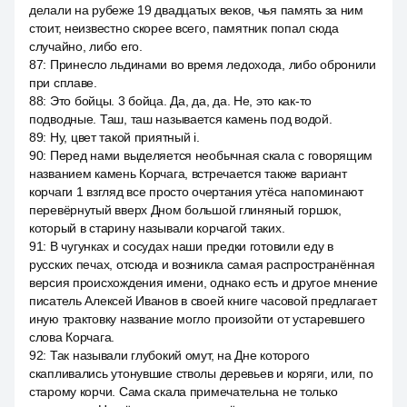
делали на рубеже 19 двадцатых веков, чья память за ним
стоит, неизвестно скорее всего, памятник попал сюда
случайно, либо его.
87
:
Принесло льдинами во время ледохода, либо обронили
при сплаве.
88
:
Это бойцы. 3 бойца. Да, да, да. Не, это как-то
подводные. Таш, таш называется камень под водой.
89
:
Ну, цвет такой приятный i.
90
:
Перед нами выделяется необычная скала с говорящим
названием камень Корчага, встречается также вариант
корчаги 1 взгляд все просто очертания утёса напоминают
перевёрнутый вверх Дном большой глиняный горшок,
который в старину называли корчагой таких.
91
:
В чугунках и сосудах наши предки готовили еду в
русских печах, отсюда и возникла самая распространённая
версия происхождения имени, однако есть и другое мнение
писатель Алексей Иванов в своей книге часовой предлагает
иную трактовку название могло произойти от устаревшего
слова Корчага.
92
:
Так называли глубокий омут, на Дне которого
скапливались утонувшие стволы деревьев и коряги, или, по
старому корчи. Сама скала примечательна не только