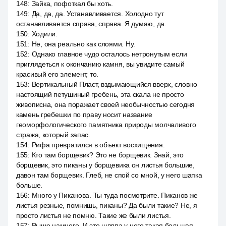
148
:
Зайка, пофоткал бы хоть.
149
:
Да, да, да. Устанавливается. Холодно тут
останавливается справа, справа. Я думаю, да.
150
:
Ходили.
151
:
Не, она реально как слоями. Ну.
152
:
Однако главное чудо осталось нетронутым если
приглядеться к окончанию камня, вы увидите самый
красивый его элемент, то.
153
:
Вертикальный Пласт, вздымающийся вверх, словно
настоящий петушиный гребень, эта скала не просто
живописна, она поражает своей необычностью сегодня
камень гребешки по праву носит название
геоморфологического памятника природы молчаливого
стража, который запас.
154
:
Рифа превратился в объект восхищения.
155
:
Кто там борщевик? Это не борщевик. Знай, это
борщевик, это пиканы у борщевика он листья большие,
давон там борщевик. Глеб, не спой со мной, у него шапка
больше.
156
:
Много у Пиканова. Ты туда посмотрите. Пиканов же
листья резные, помнишь, пиканы? Да были такие? Не, я
просто листья не помню. Такие же были листья.
157
:
Выше намного. И это шляпа у него такая большая,