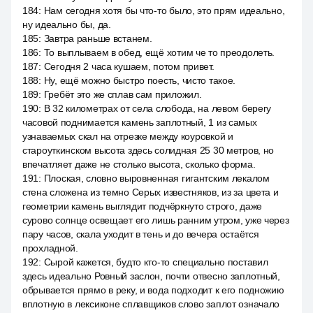
184
:
Нам сегодня хотя бы что-то было, это прям идеально,
ну идеально бы, да.
185
:
Завтра раньше встанем.
186
:
То выплываем в обед, ещё хотим че то преодолеть.
187
:
Сегодня 2 часа кушаем, потом привет.
188
:
Ну, ещё можно быстро поесть, чисто такое.
189
:
Гребёт это же сплав сам приложил.
190
:
В 32 километрах от села слобода, на левом берегу
часовой поднимается камень заплотный, 1 из самых
узнаваемых скал на отрезке между коуровкой и
староуткинском высота здесь солидная 25 30 метров, но
впечатляет даже не столько высота, сколько форма.
191
:
Плоская, словно выровненная гигантским лекалом
стена сложена из темно Серых известняков, из за цвета и
геометрии камень выглядит подчёркнуто строго, даже
сурово солнце освещает его лишь ранним утром, уже через
пару часов, скала уходит в тень и до вечера остаётся
прохладной.
192
:
Сырой кажется, будто кто-то специально поставил
здесь идеально Ровный заслон, почти отвесно заплотный,
обрывается прямо в реку, и вода подходит к его подножию
вплотную в лексиконе сплавщиков слово заплот означало