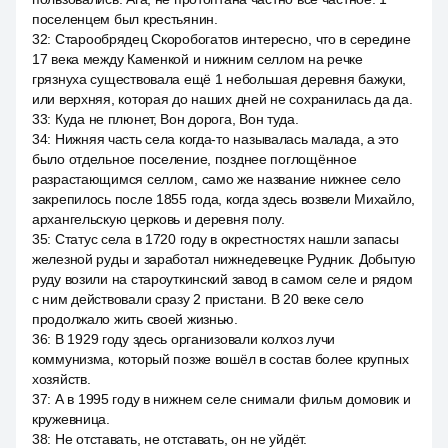
поселенцем был крестьянин.
32
:
Старообрядец Скоробогатов интересно, что в середине
17 века между Каменкой и нижним селлом на речке
грязнуха существовала ещё 1 небольшая деревня бажуки,
или верхняя, которая до наших дней не сохранилась да да.
33
:
Куда не плюнет, Вон дорога, Вон туда.
34
:
Нижняя часть села когда-то называлась малада, а это
было отдельное поселение, позднее поглощённое
разрастающимся селлом, само же название нижнее село
закрепилось после 1855 года, когда здесь возвели Михайло,
архангельскую церковь и деревня полу.
35
:
Статус села в 1720 году в окрестностях нашли запасы
железной руды и заработал нижнедевецке Рудник. Добытую
руду возили на староуткинский завод в самом селе и рядом
с ним действовали сразу 2 пристани. В 20 веке село
продолжало жить своей жизнью.
36
:
В 1929 году здесь организовали колхоз лучи
коммунизма, который позже вошёл в состав более крупных
хозяйств.
37
:
А в 1995 году в нижнем селе снимали фильм домовик и
кружевница.
38
:
Не отставать, не отставать, он не уйдёт.