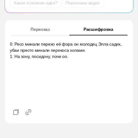
Какая основная идея?
Перескажи видео
Пересказ
Расшифровка
0
:
Ресо минали перехо её фора он молодец Элла садик,
убаи престо минали перекоса хопами.
1
:
На зону, посидону, поче оо.