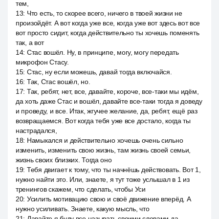
тем,
13
:
Что есть, то скорее всего, ничего в твоей жизни не
произойдёт. А вот когда уже все, когда уже вот здесь вот все
вот просто сидит, когда действительно ты хочешь поменять
так, а вот
14
:
Стас вошёл. Ну, в принципе, могу, могу передать
микрофон Стасу.
15
:
Стас, ну если можешь, давай тогда включайся.
16
:
Так, Стас вошёл, но.
17
:
Так, ребят, нет, все, давайте, короче, все-таки мы идём,
да хоть даже Стас и вошёл, давайте все-таки тогда я доведу
и проведу, и все. Итак, жгучее желание, да, ребят, ещё раз
возвращаемся. Вот когда тебя уже все достало, когда ты
настрадался,
18
:
Намыкался и действительно хочешь очень сильно
изменить, изменить свою жизнь, там жизнь своей семьи,
жизнь своих близких. Тогда оно
19
:
Тебя двигает к тому, что ты начнёшь действовать. Вот 1,
нужно найти это. Или, знаете, я тут тоже услышал в 1 из
тренингов скажем, что сделать, чтобы Уси
20
:
Усилить мотивацию свою и своё движение вперёд. А
нужно усиливать. Знаете, какую мысль, что
21
:
Давайте я буду все называть своими словами да,