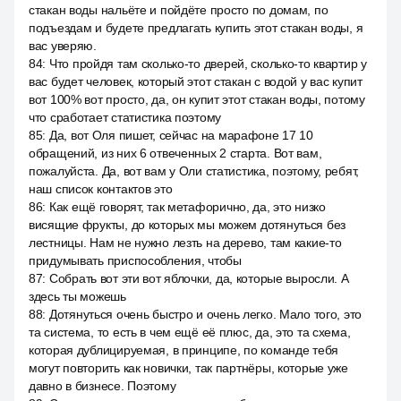
стакан воды нальёте и пойдёте просто по домам, по
подъездам и будете предлагать купить этот стакан воды, я
вас уверяю.
84
:
Что пройдя там сколько-то дверей, сколько-то квартир у
вас будет человек, который этот стакан с водой у вас купит
вот 100% вот просто, да, он купит этот стакан воды, потому
что сработает статистика поэтому
85
:
Да, вот Оля пишет, сейчас на марафоне 17 10
обращений, из них 6 отвеченных 2 старта. Вот вам,
пожалуйста. Да, вот вам у Оли статистика, поэтому, ребят,
наш список контактов это
86
:
Как ещё говорят, так метафорично, да, это низко
висящие фрукты, до которых мы можем дотянуться без
лестницы. Нам не нужно лезть на дерево, там какие-то
придумывать приспособления, чтобы
87
:
Собрать вот эти вот яблочки, да, которые выросли. А
здесь ты можешь
88
:
Дотянуться очень быстро и очень легко. Мало того, это
та система, то есть в чем ещё её плюс, да, это та схема,
которая дублицируемая, в принципе, по команде тебя
могут повторить как новички, так партнёры, которые уже
давно в бизнесе. Поэтому