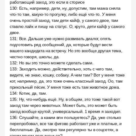
работающий заход, это если в сторисе
130
:
Есть, например, дети, ну, допустим, там мама сняла
что-то там, какую-то прогулку, либо ещё что-то. У меня
очень простой заход, там дети кайф, у самого двое, там
ставлю лайк и пишу на статус. О, круто, дети кайф у самого
двое.
131
:
Все. Дальше уже нужно развивать диалог, опять
подготовить ряд сообщений, да, которые будут вести
вашего кандидата на встречу. Но это вообще другая тема,
честно говоря, школы, да.
132
:
Но вы это точно можете сделать сами.
133
:
Заходить можно, действительно, хоть с чего там,
видите, не знаю, кошку, собаку. А чем там? Вот у меня тоже
кот, например, да, это тоже очень классный заход. Оо, там
прикольный пёсик. У меня тоже есть там животное дома.
134
:
Котик, да, там.
135
:
Ну, что-нибудь ещё. Ну, в общем, это тоже такой вот
заход там через животных. Может быть, это может быть
заход вообще крутой, универсальный. 1 время я заходил.
136
:
Слушайте, а каким впн пользуетесь? Да, уже столько
перепробовал, все так фигово работают уже и платные, и
бесплатные. Да, смотрю там регулярно ты в соцсетях, а
каким впном пользуешься?