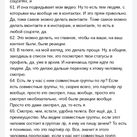
соцсетях, и
61
:
И она подкидывает мои видео. Ну то есть тем людям, с
которыми мы вообще не в контактах. И это прям прикольно.
Да, тоже самое можно делать вконтакте. Тоже самое можно
делать вконтакте и в инстаграм, и вконтакте, то есть в
любой соцсети, да.
62
:
Это можно делать, но главное, чтобы на ваши, на ваш
контент были, были реакции.
63
:
В телеге, на мой взгляд, это делать проще. Ну, в общем,
заходишь в список тех, кто посмотрел твои статусы в
профиль, да, уже в архив. И начинаешь прям идти по
людям. Да, что делаю дальше перехожу к этому человеку,
смотрю.
64
:
Есть ли у нас с ним совместные группы по лр? Если
есть совместные группы, то, скорее всего, это партнёр лр
вообще, просто кто смотрел, паш, вообще, просто кто
смотрел необязательно, чтоб были реакции вообще.
Просто кто даже смотрел, да, то есть я
65
:
Смотрю, чем, кстати, удобна телега. Вот ещё, да, 1
преимущество. Мы видим совместные группы, если этот
человек состоит в группах лр, я ему не пишу зачем? То есть
я понимаю, что это партнёр лр. Все, значит я этого
человека пропускаю, если у нас нет совместных групп,