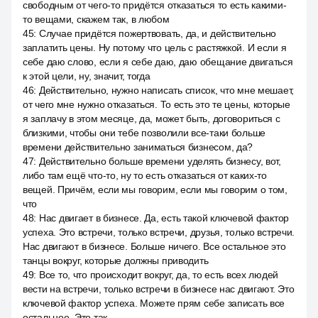
свободным от чего-то придётся отказаться то есть какими-
то вещами, скажем так, в любом
45
:
Случае придётся пожертвовать, да, и действительно
заплатить цены. Ну потому что цель с растяжкой. И если я
себе даю слово, если я себе даю, даю обещание двигаться
к этой цели, ну, значит, тогда
46
:
Действительно, нужно написать список, что мне мешает,
от чего мне нужно отказаться. То есть это те цены, которые
я заплачу в этом месяце, да, может быть, договориться с
близкими, чтобы они тебе позволили все-таки больше
времени действительно заниматься бизнесом, да?
47
:
Действительно больше времени уделять бизнесу, вот,
либо там ещё что-то, ну то есть отказаться от каких-то
вещей. Причём, если мы говорим, если мы говорим о том,
что
48
:
Нас двигает в бизнесе. Да, есть такой ключевой фактор
успеха. Это встречи, только встречи, друзья, только встречи.
Нас двигают в бизнесе. Больше ничего. Все остальное это
танцы вокруг, которые должны приводить
49
:
Все то, что происходит вокруг, да, то есть всех людей
вести на встречи, только встречи в бизнесе нас двигают. Это
ключевой фактор успеха. Можете прям себе записать все
остальное. Это так.