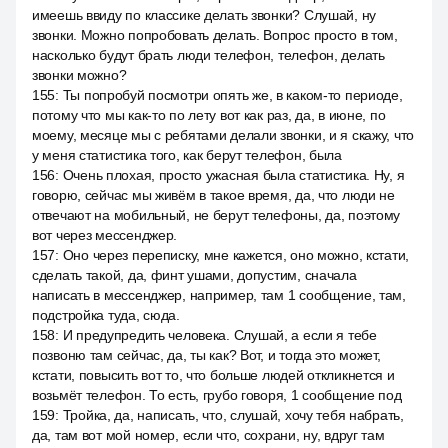
имеешь ввиду по классике делать звонки? Слушай, ну
звонки. Можно попробовать делать. Вопрос просто в том,
насколько будут брать люди телефон, телефон, делать
звонки можно?
155
:
Ты попробуй посмотри опять же, в каком-то периоде,
потому что мы как-то по лету вот как раз, да, в июне, по
моему, месяце мы с ребятами делали звонки, и я скажу, что
у меня статистика того, как берут телефон, была
156
:
Очень плохая, просто ужасная была статистика. Ну, я
говорю, сейчас мы живём в такое время, да, что люди не
отвечают на мобильный, не берут телефоны, да, поэтому
вот через мессенджер.
157
:
Оно через переписку, мне кажется, оно можно, кстати,
сделать такой, да, финт ушами, допустим, сначала
написать в мессенджер, например, там 1 сообщение, там,
подстройка туда, сюда.
158
:
И предупредить человека. Слушай, а если я тебе
позвоню там сейчас, да, ты как? Вот, и тогда это может,
кстати, повысить вот то, что больше людей откликнется и
возьмёт телефон. То есть, грубо говоря, 1 сообщение под
159
:
Тройка, да, написать, что, слушай, хочу тебя набрать,
да, там вот мой номер, если что, сохрани, ну, вдруг там