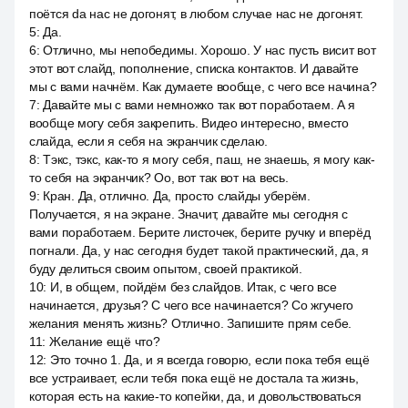
поётся da нас не догонят, в любом случае нас не догонят.
5
:
Да.
6
:
Отлично, мы непобедимы. Хорошо. У нас пусть висит вот
этот вот слайд, пополнение, списка контактов. И давайте
мы с вами начнём. Как думаете вообще, с чего все начина?
7
:
Давайте мы с вами немножко так вот поработаем. А я
вообще могу себя закрепить. Видео интересно, вместо
слайда, если я себя на экранчик сделаю.
8
:
Тэкс, тэкс, как-то я могу себя, паш, не знаешь, я могу как-
то себя на экранчик? Оо, вот так вот на весь.
9
:
Кран. Да, отлично. Да, просто слайды уберём.
Получается, я на экране. Значит, давайте мы сегодня с
вами поработаем. Берите листочек, берите ручку и вперёд
погнали. Да, у нас сегодня будет такой практический, да, я
буду делиться своим опытом, своей практикой.
10
:
И, в общем, пойдём без слайдов. Итак, с чего все
начинается, друзья? С чего все начинается? Со жгучего
желания менять жизнь? Отлично. Запишите прям себе.
11
:
Желание ещё что?
12
:
Это точно 1. Да, и я всегда говорю, если пока тебя ещё
все устраивает, если тебя пока ещё не достала та жизнь,
которая есть на какие-то копейки, да, и довольствоваться