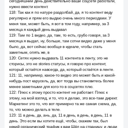
сегодняшний день действительно ваши соцсети работали,
нужно ввести контент.
118
:
Так как я по натуре раздолбай, да, я то контент веду
регулярно и прям его выдаю очень много периодами. У
меня там, может быть, я вот в том году, например, за 3
месяца я каждый день выдавал
119
:
Там по 1 видео, да, там, то есть, грубо говоря, за 3
месяца я выдал, ну, больше, там сотни видео даже у меня
было, да, вот сейчас вообще в идеале, чтобы стать
заметным, опять же, в
120
:
Сетях нужно выдавать 11 контента в ленту, это не
сторисы, это не stories статусы, я говорю про контент,
который остаётся навсегда, да, который остаётся в ленте.
121
:
11, например, какое-то видео это может быть и какой-
нибудь пост карусель, да, вот тогда вы становитесь более
менее заметными для кого-то в соцсетях плю.
122
:
Плюс к этому просто контент не работает. Плюс к
этому, на мой взгляд, и то, что я делаю, это все-таки директ.
Маркетинг это то, что вот примерно та же самая схема, да,
то, что можно делать в теле.
123
:
11 в день, да, ань, да, 11 в день, в день, в день, 11 в
день. Это если вы хотите ещё, чтобы, скажем так, был
некий органический трафик к вам Шёл на страницу, и люди