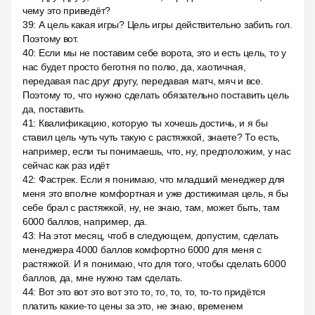
чему это приведёт?
39
:
А цель какая игры? Цель игры действительно забить гол.
Поэтому вот.
40
:
Если мы не поставим себе ворота, это и есть цель, то у
нас будет просто беготня по полю, да, хаотичная,
передавая пас друг другу, передавая матч, мяч и все.
Поэтому то, что нужно сделать обязательно поставить цель
да, поставить.
41
:
Квалификацию, которую ты хочешь достичь, и я бы
ставил цель чуть чуть такую с растяжкой, знаете? То есть,
например, если ты понимаешь, что, ну, предположим, у нас
сейчас как раз идёт
42
:
Фастрек. Если я понимаю, что младший менеджер для
меня это вполне комфортная и уже достижимая цель, я бы
себе брал с растяжкой, ну, не знаю, там, может быть, там
6000 баллов, например, да.
43
:
На этот месяц, чтоб в следующем, допустим, сделать
менеджера 4000 баллов комфортно 6000 для меня с
растяжкой. И я понимаю, что для того, чтобы сделать 6000
баллов, да, мне нужно там сделать.
44
:
Вот это вот это вот это то, то, то, то, то-то придётся
платить какие-то цены за это, не знаю, временем