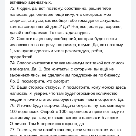
активных адекватных.
72
:
Людей, да, вот, поэтому, собственно, решил тебе
написать, да, опять же, ещё вижу, что смотришь мои
сторисы, статусы, как вообще тебе тема денег актуальна
там на сегодняшний день? Да? Нет, все, если да, хорошо,
давай пообщаемся. То есть задача здесь
73
:
Составить цепочку сообщений, которая будет вести
человека на на встречу, например, в зуме. Да, вот поэтому
1, что нужно сделать и что я рекомендую, ребят,
проработай
74
:
Список контактов или как минимум вот такой вот список
в telegram. Да, 1. Все контакты, с которыми вы ещё не
законнектились, не сделали им предложение по бизнесу.
Лр. 2, посмотрите, кто смотрит.
75
:
Ваши сторисы статусы. И посмотрите, кому можно здесь
написать. Я уверен, что там будет огромное количество
людей и точно статистика будет лучше, чем в соцсетях. Да.
76
:
И точно будут встречи. Задача открыть, ну, как минимум
100 переписок. Откройте 100 переписок и прям вот ведите
статистику, да, там, не знаю, сегодня написали 5 людям.
Отлично. Там 5 переписок открыто, да.
77
:
То есть, если пошёл коннект, если человек ответил, то
есть, я считаю, открытая переписка, если вы написали и