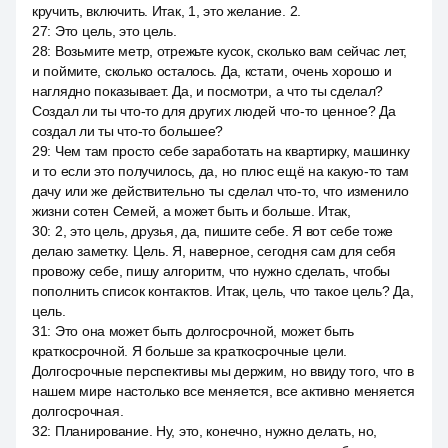
кручить, включить. Итак, 1, это желание. 2.
27
:
Это цель, это цель.
28
:
Возьмите метр, отрежьте кусок, сколько вам сейчас лет,
и поймите, сколько осталось. Да, кстати, очень хорошо и
наглядно показывает. Да, и посмотри, а что ты сделал?
Создал ли ты что-то для других людей что-то ценное? Да
создал ли ты что-то большее?
29
:
Чем там просто себе заработать на квартирку, машинку
и то если это получилось, да, но плюс ещё на какую-то там
дачу или же действительно ты сделал что-то, что изменило
жизни сотен Семей, а может быть и больше. Итак,
30
:
2, это цель, друзья, да, пишите себе. Я вот себе тоже
делаю заметку. Цель. Я, наверное, сегодня сам для себя
провожу себе, пишу алгоритм, что нужно сделать, чтобы
пополнить список контактов. Итак, цель, что такое цель? Да,
цель.
31
:
Это она может быть долгосрочной, может быть
краткосрочной. Я больше за краткосрочные цели.
Долгосрочные перспективы мы держим, но ввиду того, что в
нашем мире настолько все меняется, все активно меняется
долгосрочная.
32
:
Планирование. Ну, это, конечно, нужно делать, но,