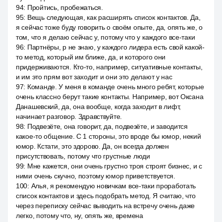
94
:
Пройтись, пробежаться.
95
:
Вещь следующая, как расширять список контактов. Да,
я сейчас тоже буду говорить о своём опыте, да, опять же, о
том, что я делаю сейчас у, потому что у каждого все-таки
96
:
Партнёры, р не знаю, у каждого лидера есть свой какой-
то метод, который им ближе, да, и которого они
придерживаются. Кто-то, например, ситуативные контакты,
и им это прям вот заходит и они это делают у нас
97
:
Команде. У меня в команде очень много ребят, которые
очень классно берут такие контакты. Например, вот Оксана
Данашевский, да, она вообще, когда заходит в лифт,
начинает разговор. Здравствуйте.
98
:
Подвезёте, она говорит, да, подвезёте, и заводится
какое-то общение. С 1 стороны, это вроде бы юмор, некий
юмор. Кстати, это здорово. Да, он всегда должен
присутствовать, потому что грустные люди
99
:
Мне кажется, они очень грустно троя строят бизнес, и с
ними очень скучно, поэтому юмор приветствуется.
100
:
Алья, я рекомендую новичкам все-таки проработать
список контактов и здесь подобрать метод. Я считаю, что
через переписку сейчас выводить на встречу очень даже
легко, потому что, ну, опять же, времена