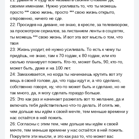
своими именами. Нужно усиливать то, что ты можешь
просто *** свою жизнь, просто *** свою жизнь открыто,
откровенно, ничего не сде.
22
:
Просидев на диване, не знаю, в кресле, за телевизором,
за просмотром сериалов, за листанием ленты в соцсетях,
ты можешь *** свою жизнь. И вот эта вот мысль о том, что
твоя
23
:
Жизнь уходит, её нужно усиливать. То есть к чему ты
придёшь, не знаю, там к 70 годам, к 80 годам, или кто
сколько планирует пожить. Кто-то, может быть, 90, кто-то,
может быть, даже и на 100 лет.
24
:
Замахивается, но когда ты начинаешь крутить вот эту
вещь в своей голове, да, что годы идут и, а что сделано,
собственно говоря, ну, что-то может быть и сделано, но не
так много, да, я могу сделать гораздо больше.
25
:
Это как раз и начинает разжигать вот то желание, да и
включать тебя действительно что-то делать. И опять же,
чем дольше мы идём к своей мечте, тем меньше времени у
нас остаётся в ней пожить.
26
:
Согласны с этим тем, чем дольше мы идём к своей
мечте, тем меньше времени у нас остаётся в ней пожить.
Покрутите эти мысли, и это как раз то, что может вас