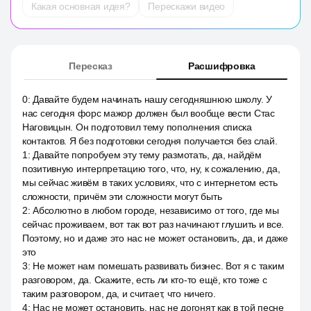
Какая основная идея?
Перескажи видео
Пересказ
Расшифровка
0
:
Давайте будем начинать нашу сегодняшнюю школу. У
нас сегодня форс мажор должен был вообще вести Стас
Наговицын. Он подготовил тему пополнения списка
контактов. Я без подготовки сегодня получается без слай.
1
:
Давайте попробуем эту тему размотать, да, найдём
позитивную интерпретацию того, что, ну, к сожалению, да,
мы сейчас живём в таких условиях, что с интернетом есть
сложности, причём эти сложности могут быть
2
:
Абсолютно в любом городе, независимо от того, где мы
сейчас проживаем, вот так вот раз начинают глушить и все.
Поэтому, но и даже это нас не может остановить, да, и даже
это
3
:
Не может нам помешать развивать бизнес. Вот я с таким
разговором, да. Скажите, есть ли кто-то ещё, кто тоже с
таким разговором, да, и считает, что ничего.
4
:
Нас не может остановить, нас не догонят как в той песне