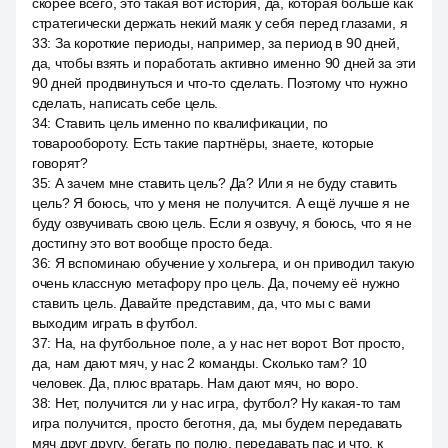
скорее всего, это такая вот история, да, которая больше как
стратегически держать некий маяк у себя перед глазами, я
33
:
За короткие периоды, например, за период в 90 дней,
да, чтобы взять и поработать активно именно 90 дней за эти
90 дней продвинуться и что-то сделать. Поэтому что нужно
сделать, написать себе цель.
34
:
Ставить цель именно по квалификации, по
товарообороту. Есть такие партнёры, знаете, которые
говорят?
35
:
А зачем мне ставить цель? Да? Или я не буду ставить
цель? Я боюсь, что у меня не получится. А ещё лучше я не
буду озвучивать свою цель. Если я озвучу, я боюсь, что я не
достигну это вот вообще просто беда.
36
:
Я вспоминаю обучение у хольгера, и он приводил такую
очень классную метафору про цель. Да, почему её нужно
ставить цель. Давайте представим, да, что мы с вами
выходим играть в футбол.
37
:
На, на футбольное поле, а у нас нет ворот. Вот просто,
да, нам дают мяч, у нас 2 команды. Сколько там? 10
человек. Да, плюс вратарь. Нам дают мяч, но воро.
38
:
Нет, получится ли у нас игра, футбол? Ну какая-то там
игра получится, просто беготня, да, мы будем передавать
мяч друг другу, бегать по полю, передавать пас и что, к