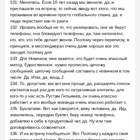
101
:
Менялись. Если 10 лет назад мы звонили, да, и
приглашали на встречу, то сейчас ввиду вот этого, что мы
проживаем во времени просто глобального спама, да, и
люди перестают как-то реаги.
102
:
Ировать вообще не то, что реагировать, они не берут
телефоны, они блокируют телефоны, да, там непонятно,
кто, кто, кто тебе делает звонок. Поэтому через переписку, в
принципе, в мессенджерах очень даже хорошо все это
заходит, поэтому для
103
:
Для Новичков, мне кажется, это будет очень классный
метод. Единственное, нужно прописать цепочку
сообщений, цепочку сообщений составить с новичком в том
числе. Да. Итак, да, вещь 2.
104
:
То, допустим, как вот мне проще, да, расширять список
контактов ещё раз для кого-то ситуативные контакты, для
кого-то у нас есть Рустам Гильмиев, он очень классно
работает, и его вообще команда очень классно работает с
105
:
Буклетами. Вот, как говорится, вижу человека, да, Иду,
знакомлюсь, передаю буклет, беру номер телефона,
добавляю к себе в продуктовый чат, да. Ну или там
договариваюсь созвониться.
106
:
И на встречу пообщаться. Вот. Поэтому у каждого своя
методика и свой метод. Вот мне лично ближе это соцсети.