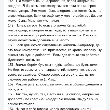
148
:
1, а может быть, 2 направления, через которые вы
пойдёте. Я бы всем рекомендовал все-таки пойти через
мессенджеры. Это может быть telegram, это может быть, не
знаю, whatsapp. Если он ещё там у кого-то работает. Да, это
может быть, Макс, кто уже начал.
149
:
Пользоваться. То есть это может быть любой
мессенджер, в котором есть люди, есть ваши контакты и
пойти и все-таки проработать список контактов. И плюс к
этому может быть добавить ещё что-то.
150
:
Если для кого-то ситуативные контакты, например, да,
это тоже комфортненько, приемлемо, кайфово, классно. Ну
значит это нужно добавлять. Если для кого-то это работа с
буклетами, опять же.
151
:
Значит, берём буклеты и идём работать с буклетами.
Не берите сразу много направлений, потому что, скорее
всего, вы сдуетесь. Скорее всего, вы сгорите. Да, вы не
сможете это выберите 1, Макс.
152
:
Максимум 2, которых вы точно это в общем сделаете и
пройдёте.
153
:
Так, так, ну что, так, а есть ли ещё список, который не
доработан по классике Эльдар? Че имеешь ввиду? Ну, ну,
список контактов.
154
:
Ну вот я тебе говорю, через мессенджер, или ты