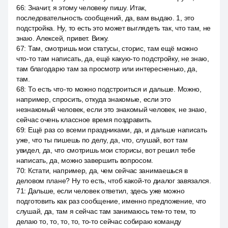
66
:
Значит, я этому человеку пишу. Итак,
последовательность сообщений, да, вам выдаю. 1, это
подстройка. Ну, то есть это может выглядеть так, что там, не
знаю. Алексей, привет. Вижу.
67
:
Там, смотришь мои статусы, сторис, там ещё можно
что-то там написать, да, ещё какую-то подстройку, не знаю,
там благодарю там за просмотр или интересненько, да,
там.
68
:
То есть что-то можно подстроиться и дальше. Можно,
например, спросить, откуда знакомые, если это
незнакомый человек, если это знакомый человек, не знаю,
сейчас очень классное время поздравить.
69
:
Ещё раз со всеми праздниками, да, и дальше написать
уже, что ты пишешь по делу, да, что, слушай, вот там
увидел, да, что смотришь мои сторисы, вот решил тебе
написать, да, можно завершить вопросом.
70
:
Кстати, например, да, чем сейчас занимаешься в
деловом плане? Ну то есть, чтоб какой-то диалог завязался.
71
:
Дальше, если человек ответил, здесь уже можно
подготовить как раз сообщение, именно предложение, что
слушай, да, там я сейчас там занимаюсь тем-то тем, то
делаю то, то, то, то, то-то сейчас собираю команду