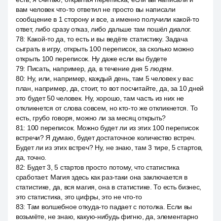
вам человек что-то ответил не просто вы написали
сообщение в 1 сторону и все, а именно получили какой-то
ответ, либо сразу отказ, либо дальше там пошёл диалог.
78
:
Какой-то да, то есть и вы ведёте статистику. Задача
сыграть в игру, открыть 100 переписок, за сколько можно
открыть 100 переписок. Ну даже если вы будете
79
:
Писать, например, да, в течение дня 5 людям.
80
:
Ну, или, например, каждый день, там 5 человек у вас
план, например, да, стоит, то вот посчитайте, да, за 10 дней
это будет 50 человек. Ну, хорошо, там часть из них не
откликнется от слова совсем, но кто-то же откликнется. То
есть, грубо говоря, можно ли за месяц открыть?
81
:
100 переписок. Можно будет ли из этих 100 переписок
встречи? Я думаю, будет достаточное количество встреч.
Будет ли из этих встреч? Ну, не знаю, там 3 тире, 5 стартов,
да, точно.
82
:
Будет 3, 5 стартов просто потому, что статистика
сработает. Магия здесь как раз-таки она заключается в
статистике, да, вся магия, она в статистике. То есть бизнес,
это статистика, это цифры, это не что-то
83
:
Там волшебное откуда-то падает с потолка. Если вы
возьмёте, не знаю, какую-нибудь фигню, да, элементарно