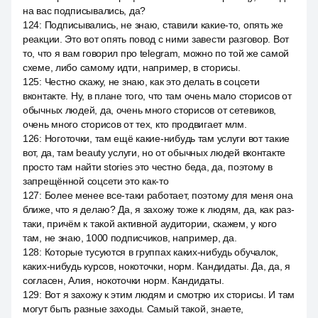
на вас подписывались, да?
124
:
Подписывались, не знаю, ставили какие-то, опять же
реакции. Это вот опять повод с ними завести разговор. Вот
то, что я вам говорил про telegram, можно по той же самой
схеме, либо самому идти, например, в сторисы.
125
:
Честно скажу, не знаю, как это делать в соцсети
вконтакте. Ну, в плане того, что там очень мало сторисов от
обычных людей, да, очень много сторисов от сетевиков,
очень много сторисов от тех, кто продвигает млм.
126
:
Ноготочки, там ещё какие-нибудь там услуги вот такие
вот, да, там beauty услуги, но от обычных людей вконтакте
просто там найти stories это честно беда, да, поэтому в
запрещённой соцсети это как-то
127
:
Более менее все-таки работает, поэтому для меня она
ближе, что я делаю? Да, я захожу тоже к людям, да, как раз-
таки, причём к такой активной аудитории, скажем, у кого
там, не знаю, 1000 подписчиков, например, да.
128
:
Которые тусуются в группах каких-нибудь обучалок,
каких-нибудь курсов, нокоточки, норм. Кандидаты. Да, да, я
согласен, Алия, нокоточки норм. Кандидаты.
129
:
Вот я захожу к этим людям и смотрю их сторисы. И там
могут быть разные заходы. Самый такой, знаете,