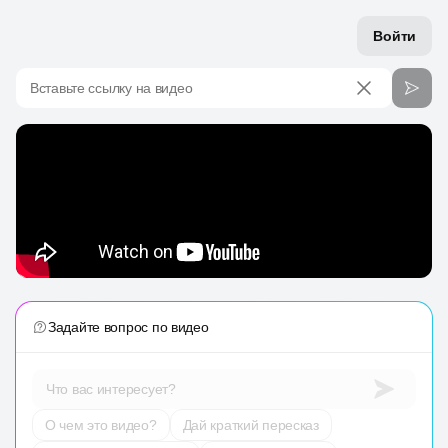
Войти
Вставьте ссылку на видео
Задайте вопрос по видео
Что вас интересует?
О чем это видео?
Дай краткий пересказ