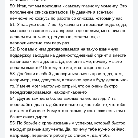
50
:
Итак, тут мы подходим к самому главному моменту. Это
пополнение списка контактов. Ну давайте я все-таки
немножечко коснусь по работе со списком, который у нас
51
:
У нас уже есть. И вот буквально на прошлой неделе, да,
мы тоже созвонились с андреем веденеевым, мы с ним это
делаем очень часто, регулярно, скажем так, с
периодичностью там пару раз
52
:
В год мы с ним договариваемся на такую взаимную
поддержку, заходим на девяностодневный спринт и вместе
начинаем что-то делать. Да, вот опять же, почему мы это
делаем вместе? Потому что и я, и он откровенные
53
:
Долбаи и с собой договориться очень просто, да, там,
например, там, допустим, в такое-то время буду делать что-
то. У меня мозг настолько хитрый, что он очень быстро
передоговариваемся, находит какие-то
54
:
Другие там дела более важные на его взгляд. И ты
перестаёшь делать действительно то, что тебя то, что тебя
двигает в бизнесе. Кому это знакомо, у кого тоже есть там в
башке сидит дирек.
55
:
По борьбе с организованным успехом, который быстро
находит разные аргументы. Да, почему тебе нужно сейчас,
например, перенести работу со списком, да, чтобы