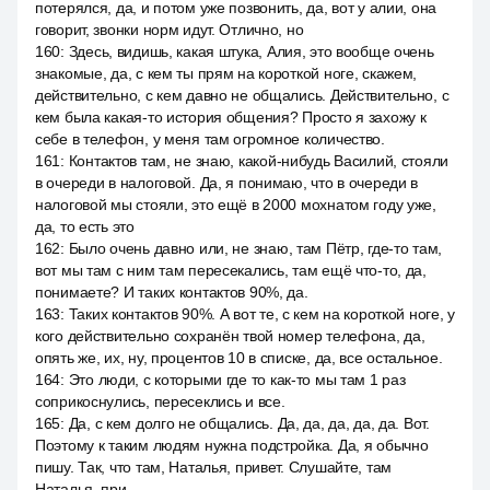
потерялся, да, и потом уже позвонить, да, вот у алии, она
говорит, звонки норм идут. Отлично, но
160
:
Здесь, видишь, какая штука, Алия, это вообще очень
знакомые, да, с кем ты прям на короткой ноге, скажем,
действительно, с кем давно не общались. Действительно, с
кем была какая-то история общения? Просто я захожу к
себе в телефон, у меня там огромное количество.
161
:
Контактов там, не знаю, какой-нибудь Василий, стояли
в очереди в налоговой. Да, я понимаю, что в очереди в
налоговой мы стояли, это ещё в 2000 мохнатом году уже,
да, то есть это
162
:
Было очень давно или, не знаю, там Пётр, где-то там,
вот мы там с ним там пересекались, там ещё что-то, да,
понимаете? И таких контактов 90%, да.
163
:
Таких контактов 90%. А вот те, с кем на короткой ноге, у
кого действительно сохранён твой номер телефона, да,
опять же, их, ну, процентов 10 в списке, да, все остальное.
164
:
Это люди, с которыми где то как-то мы там 1 раз
соприкоснулись, пересеклись и все.
165
:
Да, с кем долго не общались. Да, да, да, да, да. Вот.
Поэтому к таким людям нужна подстройка. Да, я обычно
пишу. Так, что там, Наталья, привет. Слушайте, там
Наталья, при