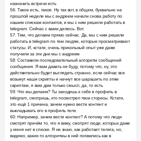
назначить встречи есть
56
:
Такое есть, такое. Ну так вот, в общем, буквально на
прошлой неделе мы с андреем начали снова работу по
нашим спискам контактов, и мы с ним решили работать в
telegram. Сейчас с вами делюсь. Вот.
57
:
Тем, что делаем прямо сейчас. Да, мы с ним решили
работать в telegram по тем людям, которые просматривают
статусы. И, кстати, очень прикольный опыт уже даже
получили за эти дни мы с андреем
58
:
Составили последовательный алгоритм сообщений
сообщения. Я вам давать не буду, потому что, ну, это
действительно будет выглядеть странно, если сейчас все
возьмут наши скрипты и начнут все шарашить по этим
скриптам, я вам дам только смысл, да, то есть
59
:
Что мы делаем? Ты заходишь к себе в профиль в
telegram, смотришь, кто посмотрел твои сторисы. Кстати,
это ещё 1 причина, зачем нужно вести контент и
выкладывать его в профиль теле.
60
:
Например, зачем вести контент? А потому что люди
смотрят причём то, что я вижу, смотрят люди, которых даже
у меня нет в списке. Я не знаю, как работает телега, но,
видимо, какие-то алгоритмы в ней появились как в