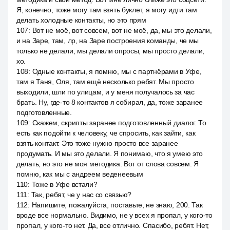
Я, конечно, тоже могу там взять буклет, я могу идти там
делать холодные контакты, но это прям
107
:
Вот не моё, вот совсем, вот не моё, да, мы это делали,
и на Заре, там, лр, на Заре построения команды, че мы
только не делали, мы делали опросы, мы просто делали,
хо.
108
:
Одные контакты, я помню, мы с партнёрами в Уфе,
там я Таня, Оля, там ещё несколько ребят. Мы просто
выходили, шли по улицам, и у меня получалось за час
брать. Ну, где-то 8 контактов я собирал, да, тоже заранее
подготовленные.
109
:
Скажем, скрипты заранее подготовленный диалог. То
есть как подойти к человеку, че спросить, как зайти, как
взять контакт. Это тоже нужно просто все заранее
продумать. И мы это делали. Я понимаю, что я умею это
делать, но это не моя методика. Вот от слова совсем. Я
помню, как мы с андреем веденеевым
110
:
Тоже в Уфе встали?
111
:
Так, ребят, че у нас со связью?
112
:
Напишите, пожалуйста, поставьте, не знаю, 200. Так
вроде все нормально. Видимо, не у всех я пропал, у кого-то
пропал, у кого-то нет. Да, все отлично. Спасибо, ребят. Нет,