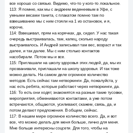
все хорошо со связью. Видимо, что-то у кого-то локальное.
113
:
Я помню, как мы с андреем веденеевым в Уфе, с
умными весами танита, с плакатом помню там по
взвешиванию мы с ним стояли на 1 из остановок, и я,
короче,
114
:
Взвешивал, прям на корячках, да, сидел. У нас такая
очередь выстраивалась, там, капец, сколько народу
выстраивалось. И Андрей записывал там вес, возраст и так
далее, и так далее. Мы с ним столько контактов
насобирали. Потом мы и все.
115
:
Приглашали на школу здоровья этих людей, да, мы их
прозванивали, приглашали на школу здоровья. И так тоже
можно делать. На самом деле огромное количество
методов. Есть сейчас там нетворкинги. Да, пожалуйста, у
нас есть ребята, которые работают через нетворкинги, да.
116
:
То есть они ходят, знакомятся на разные такие тусовки,
мероприятия, обмениваются контактами, а уже потом
встречаются, общаются, усиливают, скажем, связь, да, и
потом делают предложения. В общем, сейчас.
117
:
В нашем мире огромное количество всего. Да, и вот
все, что можно делать для меня больше, лично для меня.
Мне больше интересны соцсети. Для того, чтобы на