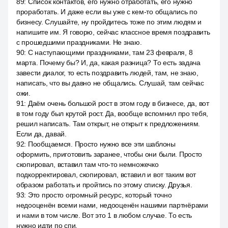
89
:
Список контактов, его нужно отработать, его нужно
проработать. И даже если вы уже с кем-то общались по
бизнесу. Слушайте, ну пройдитесь тоже по этим людям и
напишите им. Я говорю, сейчас классное время поздравить
с прошедшими праздниками. Не знаю.
90
:
С наступающими праздниками, там 23 февраля, 8
марта. Почему бы? И, да, какая разница? То есть задача
завести диалог, то есть поздравить людей, там, не знаю,
написать, что вы давно не общались. Слушай, там сейчас
ожи.
91
:
Даём очень большой рост в этом году в бизнесе, да, вот
в том году был крутой рост. Да, вообще вспомнил про тебя,
решил написать. Там открыт, не открыт к предложениям.
Если да, давай.
92
:
Пообщаемся. Просто нужно все эти шаблоны
оформить, приготовить заранее, чтобы они были. Просто
скопировал, вставил там что-то немножечко
подкорректировал, скопировал, вставил и вот таким вот
образом работать и пройтись по этому списку. Друзья.
93
:
Это просто огромный ресурс, который точно
недооценён всеми нами, недооценён нашими партнёрами
и нами в том числе. Вот это 1 в любом случае. То есть
нужно идти по спи.