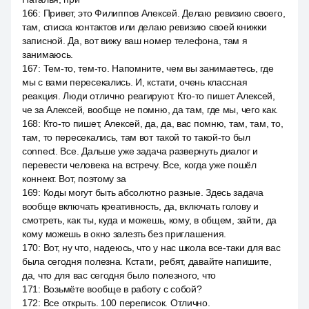
166
:
Привет, это Филиппов Алексей. Делаю ревизию своего,
там, списка контактов или делаю ревизию своей книжки
записной. Да, вот вижу ваш номер телефона, там я
занимаюсь.
167
:
Тем-то, тем-то. Напомните, чем вы занимаетесь, где
мы с вами пересекались. И, кстати, очень классная
реакция. Люди отлично реагируют. Кто-то пишет Алексей,
че за Алексей, вообще не помню, да там, где мы, чего как.
168
:
Кто-то пишет, Алексей, да, да, вас помню, там, там, то,
там, то пересекались, там вот такой то такой-то был
connect. Все. Дальше уже задача развернуть диалог и
перевести человека на встречу. Все, когда уже пошёл
коннект. Вот, поэтому за
169
:
Коды могут быть абсолютно разные. Здесь задача
вообще включать креативность, да, включать голову и
смотреть, как ты, куда и можешь, кому, в общем, зайти, да
кому можешь в окно залезть без приглашения.
170
:
Вот, ну что, надеюсь, что у нас школа все-таки для вас
была сегодня полезна. Кстати, ребят, давайте напишите,
да, что для вас сегодня было полезного, что
171
:
Возьмёте вообще в работу с собой?
172
:
Все открыть. 100 переписок. Отлично.