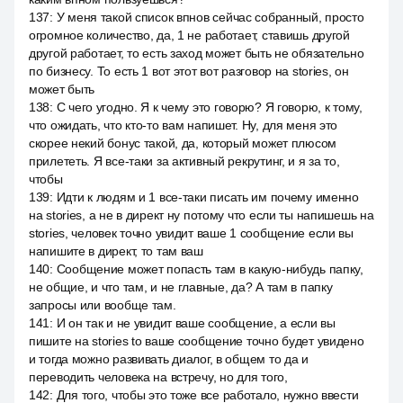
137
:
У меня такой список впнов сейчас собранный, просто
огромное количество, да, 1 не работает, ставишь другой
другой работает, то есть заход может быть не обязательно
по бизнесу. То есть 1 вот этот вот разговор на stories, он
может быть
138
:
С чего угодно. Я к чему это говорю? Я говорю, к тому,
что ожидать, что кто-то вам напишет. Ну, для меня это
скорее некий бонус такой, да, который может плюсом
прилететь. Я все-таки за активный рекрутинг, и я за то,
чтобы
139
:
Идти к людям и 1 все-таки писать им почему именно
на stories, а не в директ ну потому что если ты напишешь на
stories, человек точно увидит ваше 1 сообщение если вы
напишите в директ, то там ваш
140
:
Сообщение может попасть там в какую-нибудь папку,
не общие, и что там, и не главные, да? А там в папку
запросы или вообще там.
141
:
И он так и не увидит ваше сообщение, а если вы
пишите на stories to ваше сообщение точно будет увидено
и тогда можно развивать диалог, в общем то да и
переводить человека на встречу, но для того,
142
:
Для того, чтобы это тоже все работало, нужно ввести