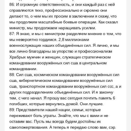
86
:
И огромную ответственность, и они каждый раз с ней
справляются тихо, профессионально и скромно они
делают то, о чем мы их просим в заключении я скажу, что
мы продолжим масштабные боевые операции. Как сказал
министр, мы продолжаем наращивать усилии.
87
:
Я знаю, и мы с министром разделяем мнение о том, что
мы невероятно гордимся. 2,8 миллионами
военнослужащих наших объединённых сил. Я лично, и мы
все лично благодарны за упорство и профессионализм
Храбрых мужчин и женщин, служащих стратегическом
командовании вооружённых сил сша в центральном
командовании.
88
:
Сил сша, космическом командовании вооружённых сил
сша, кибернетическом командовании вооружённых сил
сша, транспортном командовании вооружённых сил ссс, а и
других подразделениях объединённых сил. И я закончу
тем, с чего начал. Я прошу вас сегодня почтить память 6
погибших, которые вернулись домой. Они лучшие.
89
:
Представители нашей нации, семьи, которые
переживают боль утраты. Знайте, что мы с вами и не
оставим вас. Пусть мы всегда будем достойны их
самопожертвования. А теперь я передаю слово вам, сэр.