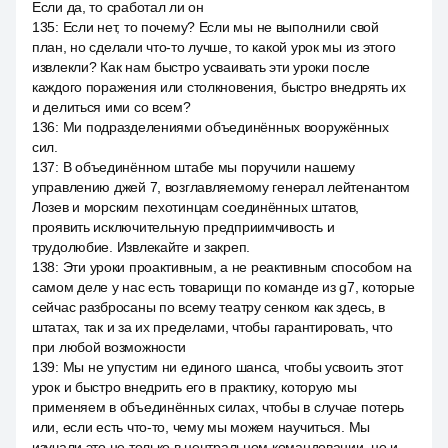
Если да, то сработал ли он
135
:
Если нет, то почему? Если мы не выполнили свой
план, но сделали что-то лучше, то какой урок мы из этого
извлекли? Как нам быстро усваивать эти уроки после
каждого поражения или столкновения, быстро внедрять их
и делиться ими со всем?
136
:
Ми подразделениями объединённых вооружённых
сил.
137
:
В объединённом штабе мы поручили нашему
управлению джей 7, возглавляемому генерал лейтенантом
Лозев и морским пехотинцам соединённых штатов,
проявить исключительную предприимчивость и
трудолюбие. Извлекайте и закреп.
138
:
Эти уроки проактивным, а не реактивным способом на
самом деле у нас есть товарищи по команде из g7, которые
сейчас разбросаны по всему театру сенком как здесь, в
штатах, так и за их пределами, чтобы гарантировать, что
при любой возможности
139
:
Мы не упустим ни единого шанса, чтобы усвоить этот
урок и быстро внедрить его в практику, которую мы
применяем в объединённых силах, чтобы в случае потерь
или, если есть что-то, чему мы можем научиться. Мы
изучали это не только в центральном командовании, но и