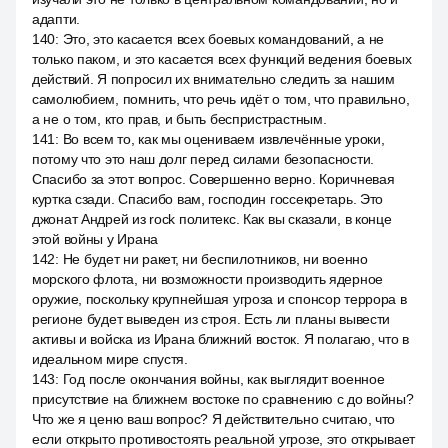
адапти.
140
:
Это, это касается всех боевых командований, а не
только паком, и это касается всех функций ведения боевых
действий. Я попросил их внимательно следить за нашим
самолюбием, помнить, что речь идёт о том, что правильно,
а не о том, кто прав, и быть беспристрастным.
141
:
Во всем то, как мы оцениваем извлечённые уроки,
потому что это наш долг перед силами безопасности.
Спасибо за этот вопрос. Совершенно верно. Коричневая
куртка сзади. Спасибо вам, господин госсекретарь. Это
джонат Андрей из rock политекс. Как вы сказали, в конце
этой войны у Ирана
142
:
Не будет ни ракет, ни беспилотников, ни военно
морского флота, ни возможности производить ядерное
оружие, поскольку крупнейшая угроза и спонсор террора в
регионе будет выведен из строя. Есть ли планы вывести
активы и войска из Ирана ближний восток. Я полагаю, что в
идеальном мире спустя.
143
:
Год после окончания войны, как выглядит военное
присутствие на ближнем востоке по сравнению с до войны?
Что же я ценю ваш вопрос? Я действительно считаю, что
если открыто противостоять реальной угрозе, это открывает