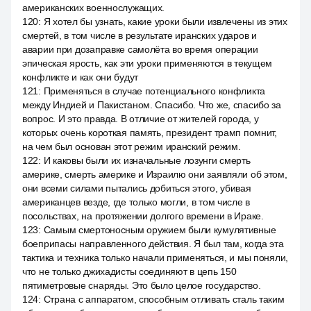
американских военнослужащих.
120
:
Я хотел бы узнать, какие уроки были извлечены из этих
смертей, в том числе в результате иранских ударов и
аварии при дозаправке самолёта во время операции
эпическая ярость, как эти уроки применяются в текущем
конфликте и как они будут
121
:
Применяться в случае потенциального конфликта
между Индией и Пакистаном. Спасибо. Что же, спасибо за
вопрос. И это правда. В отличие от жителей города, у
которых очень короткая память, президент трамп помнит,
на чем был основан этот режим иранский режим.
122
:
И каковы были их изначальные лозунги смерть
америке, смерть америке и Израилю они заявляли об этом,
они всеми силами пытались добиться этого, убивая
американцев везде, где только могли, в том числе в
посольствах, на протяжении долгого времени в Ираке.
123
:
Самым смертоносным оружием были кумулятивные
боеприпасы направленного действия. Я был там, когда эта
тактика и техника только начали применяться, и мы поняли,
что не только джихадисты соединяют в цепь 150
пятиметровые снаряды. Это было целое государство.
124
:
Страна с аппаратом, способным отливать сталь таким