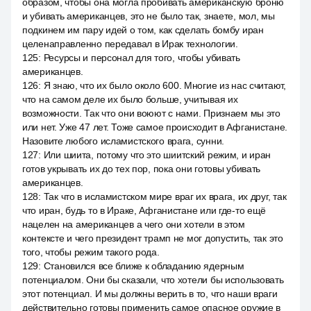
образом, чтобы она могла пробивать американскую броню
и убивать американцев, это не было так, знаете, мол, мы
подкинем им пару идей о том, как сделать бомбу иран
целенаправленно передавал в Ирак технологии.
125
:
Ресурсы и персонал для того, чтобы убивать
американцев.
126
:
Я знаю, что их было около 600. Многие из нас считают,
что на самом деле их было больше, учитывая их
возможности. Так что они воюют с нами. Признаем мы это
или нет. Уже 47 лет. Тоже самое происходит в Афганистане.
Назовите любого исламистского врага, сунни.
127
:
Или шиита, потому что это шиитский режим, и иран
готов укрывать их до тех пор, пока они готовы убивать
американцев.
128
:
Так что в исламистском мире враг их врага, их друг, так
что иран, будь то в Ираке, Афганистане или где-то ещё
нацелен на американцев а чего они хотели в этом
контексте и чего президент трамп не мог допустить, так это
того, чтобы режим такого рода.
129
:
Становился все ближе к обладанию ядерным
потенциалом. Они бы сказали, что хотели бы использовать
этот потенциал. И мы должны верить в то, что наши враги
действительно готовы применить самое опасное оружие в