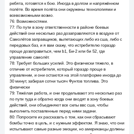
ребята, готовятся к бою. Иногда в долгом и напряжённом
полёте. Во время полёта они окружены технологиями и
всевозможными возмо.
76
:
Возможностями.
77
:
По пути в зону ответственности в районе боевых
действий они несколько раз дозаправляются в воздухе от
Самолётов заправщиков, вылетающих либо из сша, либо с
передовых баз, и я вам скажу, что истребителю гораздо
проще дозаправиться, чем b1, Би-2 или би 52, где
управление самолёт.
78
:
Требует больших усилий. Это физически тяжело, в
отличие от истребителя, который гораздо проще в
управлении, и они остаются на этой платформе иногда до
30 минут, забирая сотни тысяч Фунтов топлива. Это
физически
79
:
Тяжёлая работа, и они проделывают это несколько раз
по пути туда и обратно когда они входят в зону боевых
действий, они объединяют все силы ввс сша, чтобы
выполнить поставленные перед ними задачи.
80
:
Попросите их рассказать о том, как они сбрасывают
бомбы точно в цель, и с нужным эффектом. Я знаю, что они
испытывают самые разные эмоции, но американцы должны