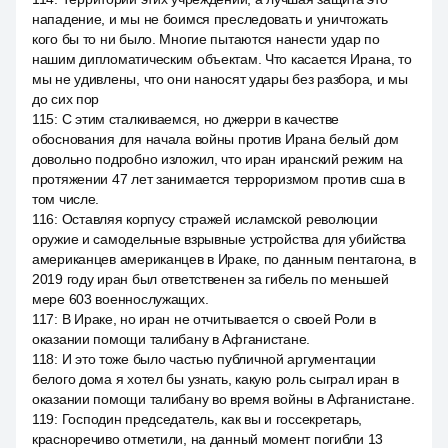
нападение, и мы не боимся преследовать и уничтожать
кого бы то ни было. Многие пытаются нанести удар по
нашим дипломатическим объектам. Что касается Ирана, то
мы не удивлены, что они наносят удары без разбора, и мы
до сих пор
115
:
С этим сталкиваемся, но джерри в качестве
обоснования для начала войны против Ирана белый дом
довольно подробно изложил, что иран иранский режим на
протяжении 47 лет занимается терроризмом против сша в
том числе.
116
:
Оставляя корпусу стражей исламской революции
оружие и самодельные взрывные устройства для убийства
американцев американцев в Ираке, по данным пентагона, в
2019 году иран был ответственен за гибель по меньшей
мере 603 военнослужащих.
117
:
В Ираке, но иран не отчитывается о своей Роли в
оказании помощи талибану в Афганистане.
118
:
И это тоже было частью публичной аргументации
белого дома я хотел бы узнать, какую роль сыграл иран в
оказании помощи талибану во время войны в Афганистане.
119
:
Господин председатель, как вы и госсекретарь,
красноречиво отметили, на данный момент погибли 13