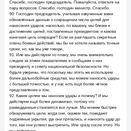
Спасибо, господин председатель. Пожалуйста, ответьте на
пару вопросов. Спасибо, господин министр. Спасибо.
90
:
Господин председатель, учитывая озвученные вами
обновлённые данные о сокращении числа целей для
нанесения ударов, насколько, по вашему, мы близки к
достижению целей, поставленных президентом, и какова
конечная цель операции? Если не разглашать секретные
планы боевых действий, мы бы не хотели называть точные
сроки, но, как мы уже говори,
91
:
Или мы действуем по плану, мы очень внимательно
следим за этими показателями и сообщаем о них
президенту и совету национальной безопасности. Но
будьте уверены, что поскольку мы опять же используем
более дальнобойные средства, мы можем наносить удары
с большей точностью, и у нас есть ещё более чёткое
представление о том,
92
:
Каким целям мы наносим удары и почему? И мы
действуем ещё более динамично, потому что
разведданные становятся все лучше. Мы можем быстрее
обнаруживать цели, когда они, скажем так, покидают
подземные укрытия, где они прятались, и наносить удар до
того, как они успеют выстрелить. Или сразу после этого. Но
мы действуем.