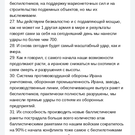
беспилотников, на поддержку марионеточных сил и на
строительство подземных объектов, но мы их
выслеживаем.
27
:
Мы действуем безжалостно и с подавляющей мощью,
как не может ни 1 другая армия в мире и результаты
говорят сами за себя на сегодняшний день мы нанесли
удары по более чем 700.
28
:
И снова сегодня будет самый масштабный удар, как и
вчера.
29
:
Как я говорил, с самого начала наши возможности
продолжают расти, а иранские снижаться мы охотимся и
сеем смерть и разрушения с высоты.
30
:
Система противовоздушной обороны Ирана
уничтожена, оборонная промышленность Ирана, заводы,
производственные линии, обеспечивающие выпуск ракет и
беспилотников, практически полностью разрушены, мы
нанесли прямые удары по сотням их оборонных
предприятий.
31
:
Их способность производить новые баллистические
ракеты пострадала больше всего количество атак
баллистическими ракетами по нашим войскам сократилось
на 90% с начала конфликта тоже самое с беспилотниками