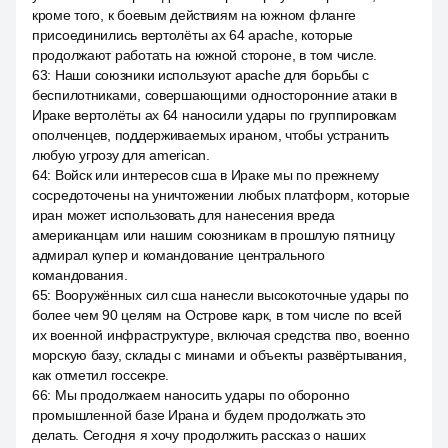
кроме того, к боевым действиям на южном фланге
присоединились вертолёты ах 64 apache, которые
продолжают работать на южной стороне, в том числе.
63
:
Наши союзники используют apache для борьбы с
беспилотниками, совершающими односторонние атаки в
Ираке вертолёты ах 64 наносили удары по группировкам
ополченцев, поддерживаемых ираном, чтобы устранить
любую угрозу для american.
64
:
Войск или интересов сша в Ираке мы по прежнему
сосредоточены на уничтожении любых платформ, которые
иран может использовать для нанесения вреда
американцам или нашим союзникам в прошлую пятницу
адмирал купер и командование центрального
командования.
65
:
Вооружённых сил сша нанесли высокоточные удары по
более чем 90 целям на Острове карк, в том числе по всей
их военной инфраструктуре, включая средства пво, военно
морскую базу, склады с минами и объекты развёртывания,
как отметил госсекре.
66
:
Мы продолжаем наносить удары по оборонно
промышленной базе Ирана и будем продолжать это
делать. Сегодня я хочу продолжить рассказ о наших