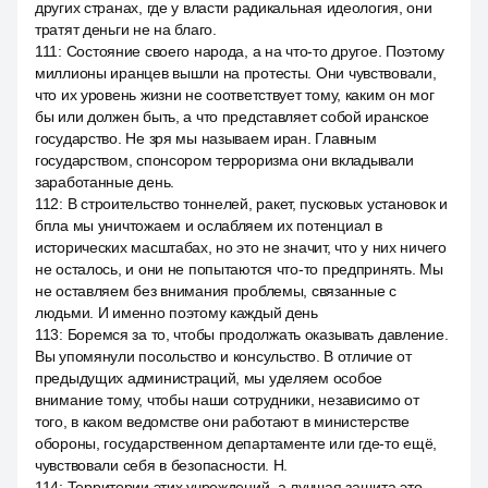
других странах, где у власти радикальная идеология, они
тратят деньги не на благо.
111
:
Состояние своего народа, а на что-то другое. Поэтому
миллионы иранцев вышли на протесты. Они чувствовали,
что их уровень жизни не соответствует тому, каким он мог
бы или должен быть, а что представляет собой иранское
государство. Не зря мы называем иран. Главным
государством, спонсором терроризма они вкладывали
заработанные день.
112
:
В строительство тоннелей, ракет, пусковых установок и
бпла мы уничтожаем и ослабляем их потенциал в
исторических масштабах, но это не значит, что у них ничего
не осталось, и они не попытаются что-то предпринять. Мы
не оставляем без внимания проблемы, связанные с
людьми. И именно поэтому каждый день
113
:
Боремся за то, чтобы продолжать оказывать давление.
Вы упомянули посольство и консульство. В отличие от
предыдущих администраций, мы уделяем особое
внимание тому, чтобы наши сотрудники, независимо от
того, в каком ведомстве они работают в министерстве
обороны, государственном департаменте или где-то ещё,
чувствовали себя в безопасности. Н.
114
:
Территории этих учреждений, а лучшая защита это