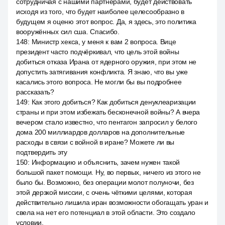
сотрудничая с нашими партнёрами, будет действовать
исходя из того, что будет наиболее целесообразно в
будущем я оценю этот вопрос. Да, я здесь, это политика
вооружённых сил сша. Спасибо.
148
:
Министр хекса, у меня к вам 2 вопроса. Вице
президент часто подчёркивал, что цель этой войны
добиться отказа Ирана от ядерного оружия, при этом не
допустить затягивания конфликта. Я знаю, что вы уже
касались этого вопроса. Не могли бы вы подробнее
рассказать?
149
:
Как этого добиться? Как добиться денуклеаризации
страны и при этом избежать бесконечной войны? А вчера
вечером стало известно, что пентагон запросил у белого
дома 200 миллиардов долларов на дополнительные
расходы в связи с войной в иране? Можете ли вы
подтвердить эту
150
:
Информацию и объяснить, зачем нужен такой
большой пакет помощи. Ну, во первых, ничего из этого не
было бы. Возможно, без операции молот полуночи, без
этой дерзкой миссии, с очень чёткими целями, которая
действительно лишила иран возможности обогащать уран и
свела на нет его потенциал в этой области. Это создало
условии,