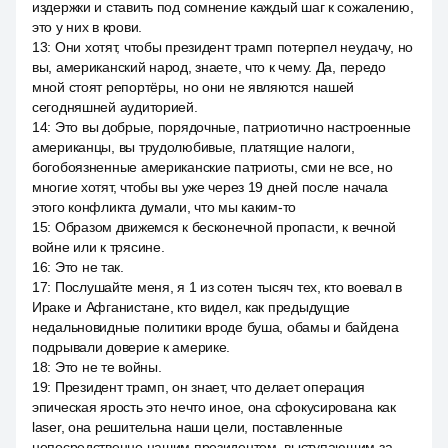
издержки и ставить под сомнение каждый шаг к сожалению,
это у них в крови.
13
:
Они хотят, чтобы президент трамп потерпел неудачу, но
вы, американский народ, знаете, что к чему. Да, передо
мной стоят репортёры, но они не являются нашей
сегодняшней аудиторией.
14
:
Это вы добрые, порядочные, патриотично настроенные
американцы, вы трудолюбивые, платящие налоги,
богобоязненные американские патриоты, сми не все, но
многие хотят, чтобы вы уже через 19 дней после начала
этого конфликта думали, что мы каким-то
15
:
Образом движемся к бесконечной пропасти, к вечной
войне или к трясине.
16
:
Это не так.
17
:
Послушайте меня, я 1 из сотен тысяч тех, кто воевал в
Ираке и Афганистане, кто видел, как предыдущие
недальновидные политики вроде буша, обамы и байдена
подрывали доверие к америке.
18
:
Это не те войны.
19
:
Президент трамп, он знает, что делает операция
эпическая ярость это нечто иное, она сфокусирована как
laser, она решительна наши цели, поставленные
непосредственно нашим президентом, выступающим за