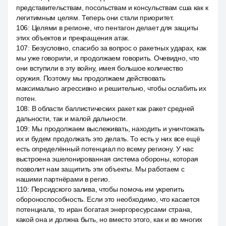
представительствам, посольствам и консульствам сша как к
легитимным целям. Теперь они стали приоритет.
106
:
Целями в регионе, что пентагон делает для защиты
этих объектов и прекращения атак.
107
:
Безусловно, спасибо за вопрос о ракетных ударах, как
мы уже говорили, и продолжаем говорить. Очевидно, что
они вступили в эту войну, имея большое количество
оружия. Поэтому мы продолжаем действовать
максимально агрессивно и решительно, чтобы ослабить их
потен.
108
:
В области баллистических ракет как ракет средней
дальности, так и малой дальности.
109
:
Мы продолжаем выслеживать, находить и уничтожать
их и будем продолжать это делать. То есть у них все ещё
есть определённый потенциал по всему региону. У нас
выстроена эшелонированная система обороны, которая
позволит нам защитить эти объекты. Мы работаем с
нашими партнёрами в регио.
110
:
Персидского залива, чтобы помочь им укрепить
обороноспособность. Если это необходимо, что касается
потенциала, то иран богатая энергоресурсами страна,
какой она и должна быть, но вместо этого, как и во многих