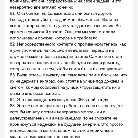
понимать, что они сосредоточены на своей задаче, и это
невероятно впечатляет, конечно.
81
:
Они боятся, но больше всего они боятся другого.
Господи, пожалуйста, не дай мне облажаться. Молитва
воина, которая живёт в душе у каждого из населения. Во
времена эпической ярости. Они, как мы уже говорили,
использовали оружие, которое не требовало.
82
:
Непосредственного контакта с противником теперь, как
я уже упоминал, на прошлой неделе мы перешли на
оружие ближнего боя за каждым из этих Самолётов стоят
невероятные специалисты по обслуживанию и ремонту,
которые следят за тем, чтобы самолёты и их вооружение.
83
:
Были готовы к вылету эти самолёты, такие большие, что
их не держат в ангарах, они стоят на улице под дождём и
снегом, бомбы собирают на улице, чтобы защитить их и
обеспечить безопасность.
84
:
Это происходит круглосуточно 365 дней в году.
85
:
Это не самая приятная работа, но если вы проведёте
хотя бы минуту с этими невероятно молодыми и
целеустремлёнными американцами, то не сможете не
проникнуться надеждой на будущее америки. Это просто
потрясающее, и мы возлагаем на этих американцев
молодых американцев невероятную.