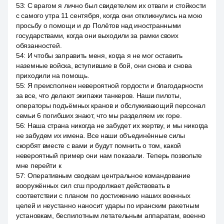
53
:
С врагом я лично был свидетелем их отваги и стойкости
с самого утра 11 сентября, когда они откликнулись на мою
просьбу о помощи и до Полётов над иностранными
государствами, когда они выходили за рамки своих
обязанностей.
54
:
И чтобы заправить меня, когда я не мог оставить
наземные войска, вступившие в бой, они снова и снова
приходили на помощь.
55
:
Я преисполнен невероятной гордости и благодарности
за все, что делают экипажи танкеров. Наши пилоты,
операторы подъёмных кранов и обслуживающий персонал
семьи 6 погибших знают, что мы разделяем их горе.
56
:
Наша страна никогда не забудет их жертву, и мы никогда
не забудем их имена. Все наши объединённые силы
скорбят вместе с вами и будут помнить о том, какой
невероятный пример они нам показали. Теперь позвольте
мне перейти к
57
:
Оперативным сводкам центральное командование
вооружённых сил сгш продолжает действовать в
соответствии с планом по достижению наших военных
целей и неустанно наносит удары по иранским ракетным
установкам, беспилотным летательным аппаратам, военно