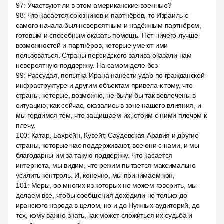
97
:
Участвуют ли в этом американские военные?
98
:
Что касается союзников и партнёров, то Израиль с
самого начала был невероятным и надёжным партнёром,
готовым и способным оказать помощь. Нет ничего лучше
возможностей и партнёров, которые умеют ими
пользоваться. Страны персидского залива оказали нам
невероятную поддержку. На самом деле без
99
:
Рассудая, попытка Ирана нанести удар по гражданской
инфраструктуре и другим объектам привела к тому, что
страны, которые, возможно, не были бы так вовлечены в
ситуацию, как сейчас, оказались в зоне нашего влияния, и
мы гордимся тем, что защищаем их, стоим с ними плечом к
плечу.
100
:
Катар, Бахрейн, Кувейт, Саудовская Аравия и другие
страны, которые нас поддерживают, все они с нами, и мы
благодарны им за такую поддержку. Что касается
интернета, мы видим, что режим пытается максимально
усилить контроль. И, конечно, мы принимаем кон,
101
:
Меры, оо многих из которых не можем говорить, мы
делаем все, чтобы сообщения доходили не только до
иранского народа в целом, но и до Нужных аудиторий, до
тех, кому важно знать, как может сложиться их судьба и