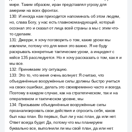
мире. Таким образом, иран представлял угрозу для
америки на всех фронтах.
130
:
И иногда нам приходится напоминать об этом людям,
но, слава Богу, у нас есть главнокомандующий, который
осознал это и сказал от лица всей страны a мы с этим что-
то сделаем.
131
:
Джерри, я хочу поговорить о том, какие уроки мы
извлекли, потому что для меня это важно. Я не буду
раскрывать конкретные тактические уроки, а инцидент с
кейсе 135 расследуется. Но я хочу рассказать о том, как я и
мы все.
132
:
Принимаем эту ситуацию.
133
:
Это то, что меня очень волнует. Я считаю, что
объединённые вооружённые силы должны быстро учиться
на своих ошибках, делать это своевременно часто и всегда.
Поэтому в каждом случае, как на стратегическом, так и на
оперативном и тактическом уровне, мы
134
:
Призываем объединённые вооружённые силы
проанализировать свои действия и спросить себя, каков
был наш план. Во первых, был ли у нас план, да или нет.
Ответ всегда будет. Да, потому что мы планируем
буквально все, выполнили ли мы свой план, да или нет.