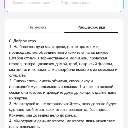
Какая основная идея?
Перескажи видео
Пересказ
Расшифровка
0
:
Доброе утро.
1
:
На базе ввс дувр мы с президентом трампом и
председателем объединённого комитета начальников
Штабов стояли в торжественном молчании, провожая
героев, возвращавшихся домой, гроб, накрытый флагом,
мы почтили их память, мы скорбели вместе с их семьями и
слушали.
2
:
Сквозь слезы, сквозь объятия, сквозь силу и
непоколебимую решимость я слышал 1 и тоже от каждой
семьи они говорили доведите дело до конца, отдайте дань
их жертве.
3
:
Не отступайте, не останавливайтесь, пока дело не будет
сделано, мой ответ, как и ответ президента, был прост.
Конечно, мы доведём дело до конца.
4
:
Мы отдадим дань их жертве, их жертва лишь укрепляет
нашу решимость.