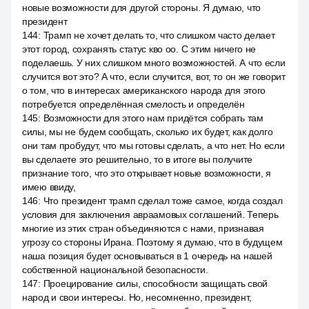
новые возможности для другой стороны. Я думаю, что
президент
144
:
Трамп не хочет делать то, что слишком часто делает
этот город, сохранять статус кво оо. С этим ничего не
поделаешь. У них слишком много возможностей. А что если
случится вот это? А что, если случится, вот, то он же говорит
о том, что в интересах американского народа для этого
потребуется определённая смелость и определён
145
:
Возможности для этого нам придётся собрать там
силы, мы не будем сообщать, сколько их будет, как долго
они там пробудут, что мы готовы сделать, а что нет. Но если
вы сделаете это решительно, то в итоге вы получите
признание того, что это открывает новые возможности, я
имею ввиду,
146
:
Что президент трамп сделал тоже самое, когда создал
условия для заключения авраамовых соглашений. Теперь
многие из этих стран объединяются с нами, признавая
угрозу со стороны Ирана. Поэтому я думаю, что в будущем
наша позиция будет основываться в 1 очередь на нашей
собственной национальной безопасности.
147
:
Проецирование силы, способности защищать свой
народ и свои интересы. Но, несомненно, президент,