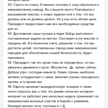
93
:
Строго по плану. И именно поэтому я хочу обратиться к
американскому народу. Вы слышите много Разговоров о
расширении миссии, о новых задачах или о том, что мы
должны или не должны делать. Но у нас есть чёткие цели.
Президент предоставил нам все необходимые средства
для их
94
:
Достижения наши лучшие в мире бойцы выполняют
поставленные задачи на местах. Они верят в эту миссию и
преданы ей. И в конечном счёте, решение о том, что мы
достигли целей, поставленных перед нами американским
народом для обеспечения нашей безопасности, будет
принимать
95
:
Президент, так что сроки пока не определены, но мы
уверенно движемся к цели. Абсолютно. Да, прямо сейчас.
Доброе утро, господин министр. Какие страны наиболее
активно сотрудничают с нами, включая страны персидского
залива, в то время как
96
:
Европа занимает выжидательную позицию я также
хотел спросить вас о том, что режим отключил интернет
интернет не работает уже несколько недель принимают ли
американские военные участие в борьбе с режимом,
блокируя випиэн сети, спутники и т. Д.