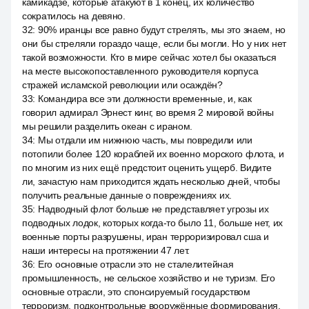
камикадзе, которые атакуют в 1 конец, их количество
сократилось на девяно.
32
:
90% иранцы все равно будут стрелять, мы это знаем, но
они бы стреляли гораздо чаще, если бы могли. Но у них нет
такой возможности. Кто в мире сейчас хотел бы оказаться
на месте высокопоставленного руководителя корпуса
стражей исламской революции или осаждён?
33
:
Командира все эти должности временные, и, как
говорил адмирал Эрнест кинг, во время 2 мировой войны
мы решили разделить океан с ираном.
34
:
Мы отдали им нижнюю часть, мы повредили или
потопили более 120 кораблей их военно морского флота, и
по многим из них ещё предстоит оценить ущерб. Видите
ли, зачастую нам приходится ждать несколько дней, чтобы
получить реальные данные о повреждениях их.
35
:
Надводный флот больше не представляет угрозы их
подводных лодок, которых когда-то было 11, больше нет, их
военные порты разрушены, иран терроризировал сша и
наши интересы на протяжении 47 лет.
36
:
Его основные отрасли это не сталелитейная
промышленность, не сельское хозяйство и не туризм. Его
основные отрасли, это спонсируемый государством
терроризм, подконтрольные вооружённые формирования,