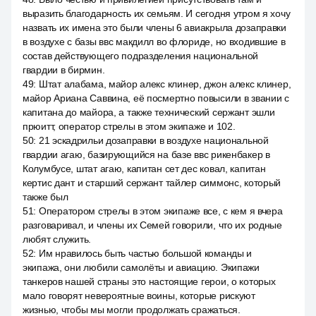
выразить благодарность их семьям. И сегодня утром я хочу
назвать их имена это были члены 6 авиакрыла дозаправки
в воздухе с базы ввс макдилл во флориде, но входившие в
состав действующего подразделения национальной
гвардии в бирмин.
49
:
Штат алабама, майор алекс клинер, джон алекс клинер,
майор Ариана Саввина, её посмертно повысили в звании с
капитана до майора, а также технический сержант эшли
прюитт, оператор стрелы в этом экипаже и 102.
50
:
21 эскадрильи дозаправки в воздухе национальной
гвардии агаю, базирующийся на базе ввс рикенбакер в
Колумбусе, штат агаю, капитан сет дес ковал, капитан
кертис дант и старший сержант тайлер симмонс, который
также был
51
:
Оператором стрелы в этом экипаже все, с кем я вчера
разговаривал, и члены их Семей говорили, что их родные
любят служить.
52
:
Им нравилось быть частью большой команды и
экипажа, они любили самолёты и авиацию. Экипажи
танкеров нашей страны это настоящие герои, о которых
мало говорят невероятные воины, которые рискуют
жизнью, чтобы мы могли продолжать сражаться.