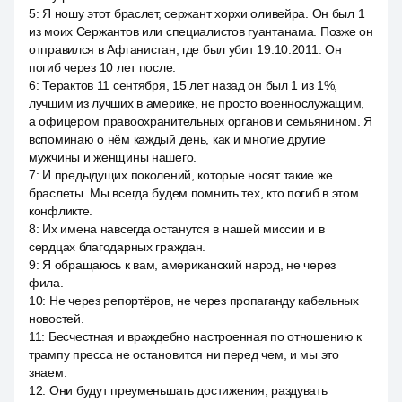
5
:
Я ношу этот браслет, сержант хорхи оливейра. Он был 1
из моих Сержантов или специалистов гуантанама. Позже он
отправился в Афганистан, где был убит 19.10.2011. Он
погиб через 10 лет после.
6
:
Терактов 11 сентября, 15 лет назад он был 1 из 1%,
лучшим из лучших в америке, не просто военнослужащим,
а офицером правоохранительных органов и семьянином. Я
вспоминаю о нём каждый день, как и многие другие
мужчины и женщины нашего.
7
:
И предыдущих поколений, которые носят такие же
браслеты. Мы всегда будем помнить тех, кто погиб в этом
конфликте.
8
:
Их имена навсегда останутся в нашей миссии и в
сердцах благодарных граждан.
9
:
Я обращаюсь к вам, американский народ, не через
фила.
10
:
Не через репортёров, не через пропаганду кабельных
новостей.
11
:
Бесчестная и враждебно настроенная по отношению к
трампу пресса не остановится ни перед чем, и мы это
знаем.
12
:
Они будут преуменьшать достижения, раздувать