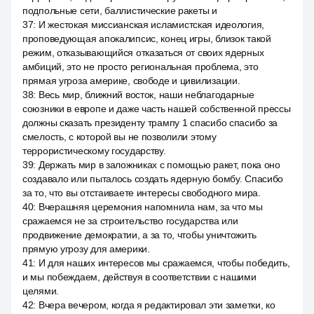
подпольные сети, баллистические ракеты и
37
:
И жестокая миссианская исламистская идеология,
проповедующая апокалипсис, конец игры, близок такой
режим, отказывающийся отказаться от своих ядерных
амбиций, это не просто региональная проблема, это
прямая угроза америке, свободе и цивилизации.
38
:
Весь мир, ближний восток, наши неблагодарные
союзники в европе и даже часть нашей собственной прессы
должны сказать президенту трампу 1 спасибо спасибо за
смелость, с которой вы не позволили этому
террористическому государству.
39
:
Держать мир в заложниках с помощью ракет, пока оно
создавало или пыталось создать ядерную бомбу. Спасибо
за то, что вы отстаиваете интересы свободного мира.
40
:
Вчерашняя церемония напомнила нам, за что мы
сражаемся не за строительство государства или
продвижение демократии, а за то, чтобы уничтожить
прямую угрозу для америки.
41
:
И для наших интересов мы сражаемся, чтобы победить,
и мы побеждаем, действуя в соответствии с нашими
целями.
42
:
Вчера вечером, когда я редактировал эти заметки, ко