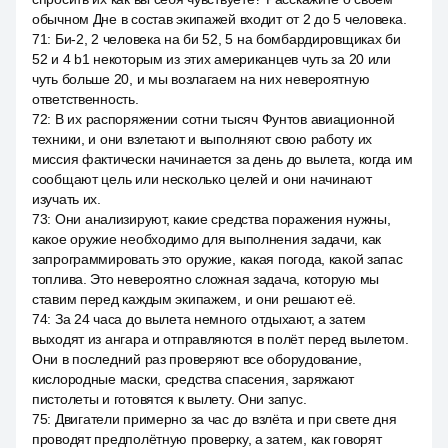
обычном Дне в состав экипажей входит от 2 до 5 человека.
71
:
Би-2, 2 человека на би 52, 5 на бомбардировщиках би
52 и 4 b1 некоторым из этих американцев чуть за 20 или
чуть больше 20, и мы возлагаем на них невероятную
ответственность.
72
:
В их распоряжении сотни тысяч Фунтов авиационной
техники, и они взлетают и выполняют свою работу их
миссия фактически начинается за день до вылета, когда им
сообщают цель или несколько целей и они начинают
изучать их.
73
:
Они анализируют, какие средства поражения нужны,
какое оружие необходимо для выполнения задачи, как
запрограммировать это оружие, какая погода, какой запас
топлива. Это невероятно сложная задача, которую мы
ставим перед каждым экипажем, и они решают её.
74
:
За 24 часа до вылета немного отдыхают, а затем
выходят из ангара и отправляются в полёт перед вылетом.
Они в последний раз проверяют все оборудование,
кислородные маски, средства спасения, заряжают
пистолеты и готовятся к вылету. Они запус.
75
:
Двигатели примерно за час до взлёта и при свете дня
проводят предполётную проверку, а затем, как говорят