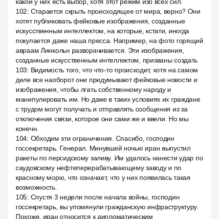
какой у них есть выбор, хотя этот режим изо всех сил.
102
:
Старается скрыть происходящее от мира, верно? Они
хотят публиковать фейковые изображения, созданные
искусственным интеллектом, на которые, кстати, иногда
покупается даже наша пресса. Например, на фото горящий
авраам Линкольн разворачивается. Эти изображения,
созданные искусственным интеллектом, призваны создать
103
:
Видимость того, что что-то происходит, хотя на самом
деле все наоборот они придумывают фейковые новости и
изображения, чтобы лгать собственному народу и
манипулировать им. Но даже в таких условиях их граждане
с трудом могут получать и отправлять сообщения из за
отключения связи, которое они сами же и ввели. Но мы
конечн.
104
:
Обходим эти ограничения. Спасибо, господин
госсекретарь. Генерал. Минувшей ночью иран выпустил
ракеты по персидскому заливу. Им удалось нанести удар по
саудовскому нефтеперерабатывающему заводу и по
красному морю, что означает, что у них появилась такая
возможность.
105
:
Спустя 3 недели после начала войны, господин
госсекретарь, вы упомянули гражданскую инфраструктуру.
Похоже, иран относится к дипломатическим