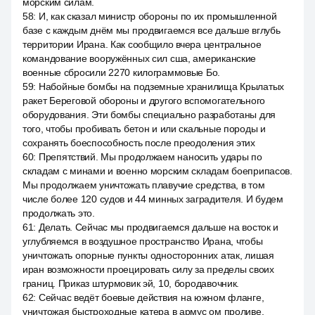
морским силам.
58
:
И, как сказал министр обороны по их промышленной
базе с каждым днём мы продвигаемся все дальше вглубь
территории Ирана. Как сообщило вчера центральное
командование вооружённых сил сша, американские
военные сбросили 2270 килограммовые Бо.
59
:
Набойные бомбы на подземные хранилища Крылатых
ракет Береговой обороны и другого вспомогательного
оборудования. Эти бомбы специально разработаны для
того, чтобы пробивать бетон и или скальные породы и
сохранять боеспособность после преодоления этих
60
:
Препятствий. Мы продолжаем наносить удары по
складам с минами и военно морским складам боеприпасов.
Мы продолжаем уничтожать плавучие средства, в том
числе более 120 судов и 44 минных заградителя. И будем
продолжать это.
61
:
Делать. Сейчас мы продвигаемся дальше на восток и
углубляемся в воздушное пространство Ирана, чтобы
уничтожать опорные пункты односторонних атак, лишая
иран возможности проецировать силу за пределы своих
границ. Приказ штурмовик эй, 10, бородавочник.
62
:
Сейчас ведёт боевые действия на южном фланге,
уничтожая быстроходные катера в армус ом проливе,