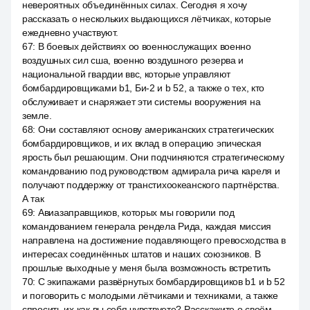
невероятных объединённых силах. Сегодня я хочу
рассказать о нескольких выдающихся лётчиках, которые
ежедневно участвуют.
67
:
В боевых действиях оо военнослужащих военно
воздушных сил сша, военно воздушного резерва и
национальной гвардии ввс, которые управляют
бомбардировщиками b1, Би-2 и b 52, а также о тех, кто
обслуживает и снаряжает эти системы вооружения на
земле.
68
:
Они составляют основу американских стратегических
бомбардировщиков, и их вклад в операцию эпическая
ярость был решающим. Они подчиняются стратегическому
командованию под руководством адмирала рича кареля и
получают поддержку от транстихоокеанского партнёрства.
А так
69
:
Авиазаправщиков, которых мы говорили под
командованием генерала рендела Рида, каждая миссия
направлена на достижение подавляющего превосходства в
интересах соединённых штатов и наших союзников. В
прошлые выходные у меня была возможность встретить
70
:
С экипажами развёрнутых бомбардировщиков b1 и b 52
и поговорить с молодыми лётчиками и техниками, а также
спросить их как вы себя чувствуете? Расскажите о своём