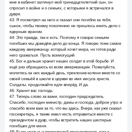
мне в кабинет заглянул мой тринадцатилетний сын, он
спросил о войне и о семьях, с которыми я встречался в
дувре.
43
:
Я посмотрел на него и сказал они погибли за тебя,
сынок, чтобы твоему поколению не пришлось иметь дело с
ядерным ираном.
44
:
Это правда, так и есть. Поэтому я говорю семьям
погибших мы доведём дело до конца. Я говорю тоже самое
каждому американцу, который хочет мира, но готов ради
него сражаться. Пусть всемогущий.
45
:
Бог и дальше хранит наших солдат в этой борьбе. И
ещё раз обращаюсь ко всем американцам. Пожалуйста,
молитесь за них каждый день, преклонив колени вместе со
своей семьёй в школе в церкви во имя иисуса христа.
Солдаты, продолжайте идти вперёд. И да.
46
:
Хранит вас господь.
47
:
Теперь слово за вами, господин председатель.
Спасибо, господин министр, дамы и господа, доброе утро и
спасибо всем вам за то, что вы здесь. Вчера, как уже сказал
госсекретарь, я также имел честь отправиться вместе с
президентом в дувр, чтобы встретить наших шестерых
погибших для меня.
48
:
Было честью и привилегией присутствовать там и