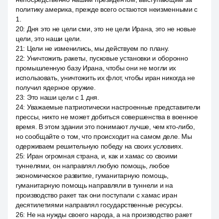
политику америка, прежде всего остаются неизменными с
1.
20
:
Дня это не цели сми, это не цели Ирана, это не новые
цели, это наши цели.
21
:
Цели не изменились, мы действуем по плану.
22
:
Уничтожить ракеты, пусковые установки и оборонно
промышленную базу Ирана, чтобы они не могли их
использовать, уничтожить их флот, чтобы иран никогда не
получил ядерное оружие.
23
:
Это наши цели с 1 дня.
24
:
Уважаемые патриотически настроенные представители
прессы, никто не может добиться совершенства в военное
время. В этом здании это понимают лучше, чем кто-либо,
но сообщайте о том, что происходит на самом деле. Мы
одерживаем решительную победу на своих условиях.
25
:
Иран огромная страна, и, как и хамас со своими
туннелями, он направлял любую помощь, любое
экономическое развитие, гуманитарную помощь,
гуманитарную помощь направляли в туннели и на
производство ракет так они поступали с хамас иран
десятилетиями направлял государственные ресурсы.
26
:
Не на нужды своего народа, а на производство ракет