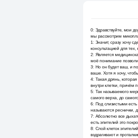
0
:
Здравствуйте, мои до
мы рассмотрим микоплаз
1
:
Значит, сразу хочу с
консультацией для тех,
2
:
Является медицинская
моё понимание позволил
3
:
Но он будет ваш, и п
ваше. Хотя я хочу, чтоб
4
:
Такая дрянь, которая 
внутри клетки, причём
5
:
Так называемого мерц
самого верха, до самого
6
:
Под слизистыми есть т
называются реснички, да
7
:
Абсолютно все дыхат
есть эпителий это покро
8
:
Слой клеток эпителий
вздрагивают и проталки