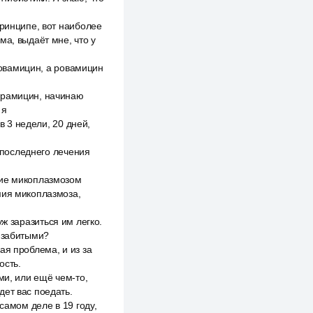
принципе, вот наиболее
ма, выдаёт мне, что у
 ровамицин, а ровамицин
ирамицин, начинаю
 я
в 3 недели, 20 дней,
о последнего лечения
ние микоплазмозом
мия микоплазмоза,
 уж заразиться им легко.
я забитыми?
ая проблема, и из за
ость.
ми, или ещё чем-то,
удет вас поедать.
самом деле в 19 году,