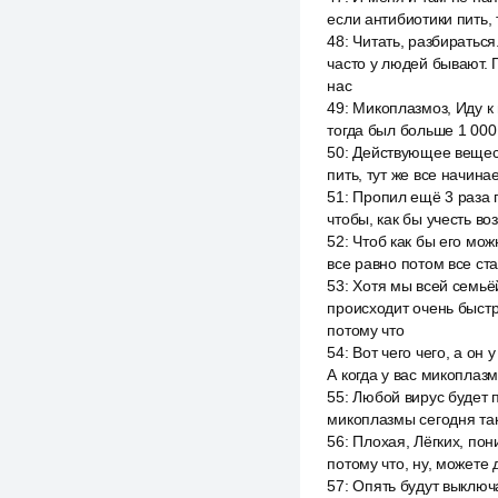
если антибиотики пить, 
48
:
Читать, разбираться
часто у людей бывают. 
нас
49
:
Микоплазмоз, Иду к 
тогда был больше 1 000 
50
:
Действующее вещест
пить, тут же все начина
51
:
Пропил ещё 3 раза п
чтобы, как бы учесть воз
52
:
Чтоб как бы его мож
все равно потом все ста
53
:
Хотя мы всей семьё
происходит очень быстр
потому что
54
:
Вот чего чего, а он 
А когда у вас микоплаз
55
:
Любой вирус будет п
микоплазмы сегодня так
56
:
Плохая, Лёгких, пон
потому что, ну, можете 
57
:
Опять будут выключа