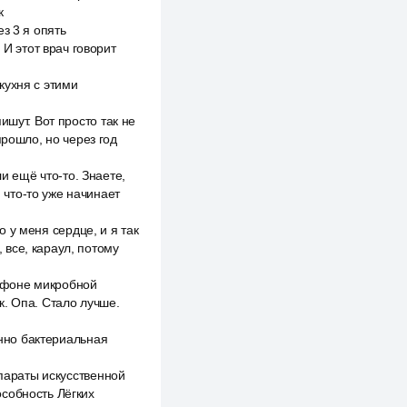
к
з 3 я опять
 И этот врач говорит
 кухня с этими
ишут. Вот просто так не
прошло, но через год
ли ещё что-то. Знаете,
, что-то уже начинает
о у меня сердце, и я так
, все, караул, потому
а фоне микробной
к. Опа. Стало лучше.
енно бактериальная
ппараты искусственной
особность Лёгких