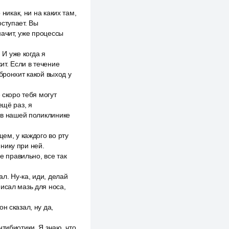
никак, ни на каких там,
ступает. Вы
начит, уже процессы
 И уже когда я
ит. Если в течение
бронхит какой выход у
 скоро тебя могут
ещё раз, я
и в нашей поликлинике
ем, у каждого во рту
нику при ней.
е правильно, все так
л. Ну-ка, иди, делай
исал мазь для носа,
н сказал, ну да,
тибиотики. Я знаю, что