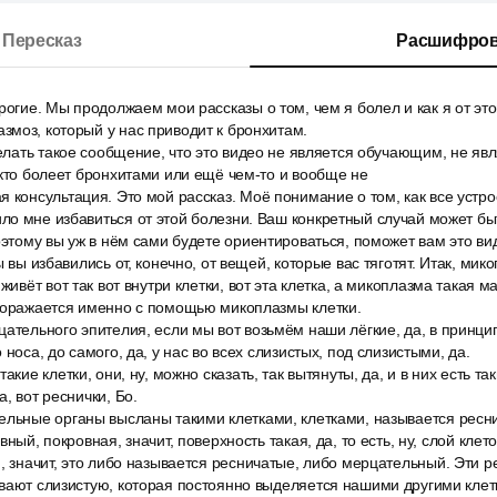
Пересказ
Расшифров
рогие. Мы продолжаем мои рассказы о том, чем я болел и как я от это
моз, который у нас приводит к бронхитам.
делать такое сообщение, что это видео не является обучающим, не явля
 кто болеет бронхитами или ещё чем-то и вообще не
 консультация. Это мой рассказ. Моё понимание о том, как все устр
о мне избавиться от этой болезни. Ваш конкретный случай может бы
оэтому вы уж в нём сами будете ориентироваться, поможет вам это ви
ы вы избавились от, конечно, от вещей, которые вас тяготят. Итак, мик
живёт вот так вот внутри клетки, вот эта клетка, а микоплазма такая м
 поражается именно с помощью микоплазмы клетки.
ательного эпителия, если мы вот возьмём наши лёгкие, да, в принцип
 носа, до самого, да, у нас во всех слизистых, под слизистыми, да.
акие клетки, они, ну, можно сказать, так вытянуты, да, и в них есть та
, вот реснички, Бо.
ельные органы высланы такими клетками, клетками, называется ресн
вный, покровная, значит, поверхность такая, да, то есть, ну, слой кле
, значит, это либо называется ресничатые, либо мерцательный. Эти р
вают слизистую, которая постоянно выделяется нашими другими клет