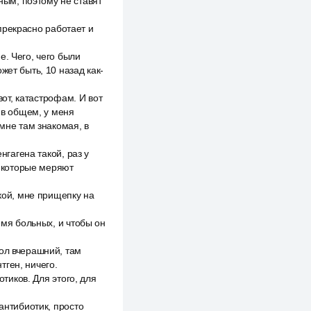
ьным, поэтому не ставят
 прекрасно работает и
е. Чего, чего были
жет быть, 10 назад как-
вот, катастрофам. И вот
 в общем, у меня
 мне там знакомая, в
нгагена такой, раз у
, которые меряют
акой, мне прищепку на
емя больных, и чтобы он
ол вчерашний, там
тген, ничего.
отиков. Для этого, для
антибиотик, просто