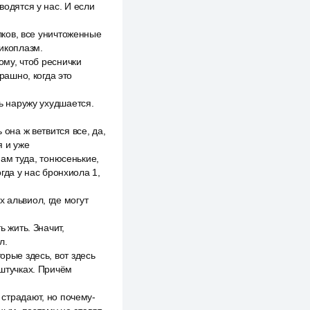
водятся у нас. И если
елков, все уничтоженные
Микоплазм.
ому, чтоб реснички
рашно, когда это
зь наружу ухудшается.
 она ж ветвится все, да,
я и уже
 нам туда, тонюсенькие,
гда у нас бронхиола 1,
 альвиол, где могут
ь жить. Значит,
л.
орые здесь, вот здесь
 штучках. Причём
 страдают, но почему-