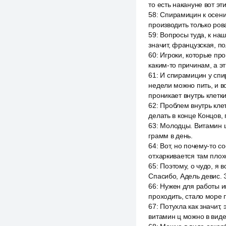
то есть накануне вот э
58
:
Спирамицин к осени 
производить только ров
59
:
Вопросы туда, к наш
значит, французская, п
60
:
Игроки, которые про
каким-то причинам, а э
61
:
И спирамицин у спир
недели можно пить, и в
проникает внутрь клетк
62
:
Проблем внутрь клет
делать в конце Концов, 
63
:
Молодцы. Витамин ц 
грамм в день.
64
:
Вот, но почему-то с
отхаркивается там плохо
65
:
Поэтому, о чудо, я
Спасибо, Адель девис. Э
66
:
Нужен для работы им
проходить, стало море 
67
:
Потухла как значит,
витамин ц можно в виде