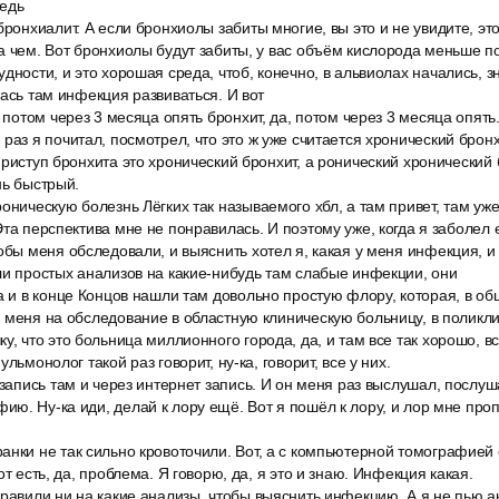
ведь
бронхиалит. А если бронхиолы забиты многие, вы это и не увидите, это 
а чем. Вот бронхиолы будут забиты, у вас объём кислорода меньше по
дности, и это хорошая среда, чтоб, конечно, в альвиолах начались, з
лась там инфекция развиваться. И вот
, потом через 3 месяца опять бронхит, да, потом через 3 месяца опять.
раз я почитал, посмотрел, что это ж уже считается хронический бронх
приступ бронхита это хронический бронхит, а ронический хронический 
нь быстрый.
оническую болезнь Лёгких так называемого хбл, а там привет, там уже
Эта перспектива мне не понравилась. И поэтому уже, когда я заболел 
обы меня обследовали, и выяснить хотел я, какая у меня инфекция, 
ли простых анализов на какие-нибудь там слабые инфекции, они
а и в конце Концов нашли там довольно простую флору, которая, в общ
 меня на обследование в областную клиническую больницу, в поликли
у, что это больница миллионного города, да, и там все так хорошо, вс
льмонолог такой раз говорит, ну-ка, говорит, все у них.
 запись там и через интернет запись. И он меня раз выслушал, послуша
ю. Ну-ка иди, делай к лору ещё. Вот я пошёл к лору, и лор мне проп
нки не так сильно кровоточили. Вот, а с компьютерной томографией о
от есть, да, проблема. Я говорю, да, я это и знаю. Инфекция какая.
равили ни на какие анализы, чтобы выяснить инфекцию. А я не пью ан