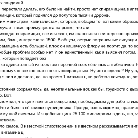
тих пандемий
перестали делать, его было не найти, просто нет спирамицина в апт
амицин, который поднялся до полутора тысяч и дороже.
им министрам, капиталистам, которые, в общем то, вот каким образо
олучает такие преимущества на рынке, что эти
изводят спирамицин, все исчезает, им становится неинтересно произ
тим, блин, интересно за 1500. В общем, острые пограничные ситуаци
амицина есть большой, плюс он кишечную флору не портит, да, то ест
ообще проблем особых нет. И он единственный, как я выяснил потом, 
и, который попадает без
ки единственный из всех там перечней всех лёгочных антибиотиков. Н
потому что все это стало опять возвращаться. Ну что я сделал? Ну уга
я пил и до этого, да, но просто 1 витамин ц не работал почему-то, хо
остояния сохранялись, да, неоптимальные вот, как бы, трудности с дыха
. Вот.
 вспомнил, что цинк является веществом, необходимым для работы им
то и было в её книжке нутрицевтика. Правда, очень скромно, практичес
мунной системы. И я добавил цинк 25 100 миллиграмм в день, и о, чу
потухать.
 это самое. В известной стихотворении в известном рассказывается ви
 витамина ц.