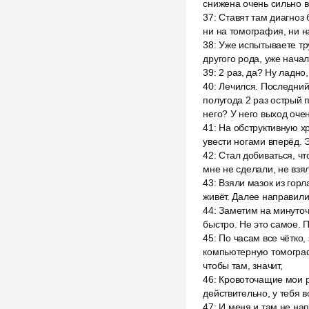
снижена очень сильно 
37
:
Ставят там диагноз 
ни на томография, ни н
38
:
Уже испытываете тру
другого рода, уже нача
39
:
2 раз, да? Ну ладно
40
:
Лечился. Последний 
полугода 2 раз острый 
него? У него выход оче
41
:
На обструктивную хр
увести ногами вперёд. 
42
:
Стал добиваться, чт
мне не сделали, не взя
43
:
Взяли мазок из горл
живёт. Далее направили
44
:
Заметим на минуточк
быстро. Не это самое. Пу
45
:
По часам все чётко,
компьютерную томографи
чтобы там, значит,
46
:
Кровоточащие мои ра
действительно, у тебя в
47
:
И меня и там не нап