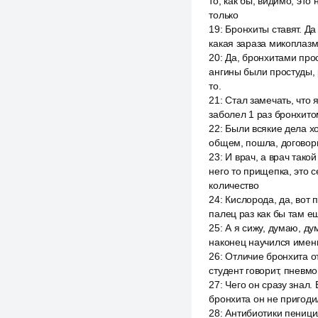
то, как бы, видимо, это
только
19
:
Бронхиты ставят. Да 
какая зараза микоплазм
20
:
Да, бронхитами прос
ангины были простуды, 
то.
21
:
Стал замечать, что 
заболел 1 раз бронхито
22
:
Были всякие дела хо
общем, пошла, договорил
23
:
И врач, а врач тако
него то прищепка, это с
количество
24
:
Кислорода, да, вот 
палец раз как бы там ещ
25
:
А я сижу, думаю, ду
наконец научился именн
26
:
Отличие бронхита о
студент говорит, пневм
27
:
Чего он сразу знал. 
бронхита он не пригодил
28
:
Антибиотики пеницил