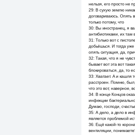
нельзя, его просто не п
29
:
В сухую землю никак
договариваюсь. Опять вс
только потому, что
30
:
Вы иностранец, я вам
антибиотиками, их там 
31
:
Только вот с пистол
добьёшься. И тогда уже
опять ситуация, да, пр
32
:
Такая, что я не чувс
бывает вот эта вот така
блокироваться, да, то е
33
:
Хватает. А и кашля т
расстроен. Помню, был, 
что это вот, наверное, в
34
:
В конце Концов оказ
инфекции бактериальной
Думаю, господи, счастье 
35
:
А дело, а дело в ин
является проблемой ист
36
:
Ещё какой-то корона
вентиляции, понимаете?