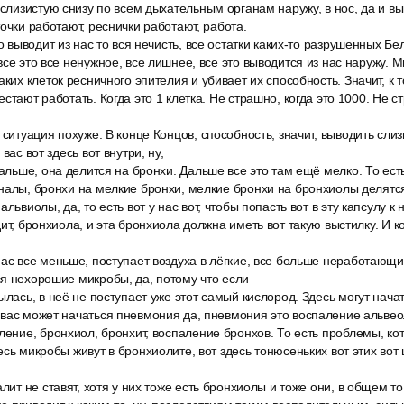
 слизистую снизу по всем дыхательным органам наружу, в нос, да и вы
очки работают, реснички работают, работа.
то выводит из нас то вся нечисть, все остатки каких-то разрушенных Б
все это все ненужное, все лишнее, все это выводится из нас наружу. 
ких клеток ресничного эпителия и убивает их способность. Значит, к т
стают работать. Когда это 1 клетка. Не страшно, когда это 1000. Не ст
 ситуация похуже. В конце Концов, способность, значит, выводить сли
вас вот здесь вот внутри, ну,
дальше, она делится на бронхи. Дальше все это там ещё мелко. То есть
налы, бронхи на мелкие бронхи, мелкие бронхи на бронхиолы делятс
львиолы, да, то есть вот у нас вот, чтобы попасть вот в эту капсулу к
ит, бронхиола, и эта бронхиола должна иметь вот такую выстилку. И ко
ас все меньше, поступает воздуха в лёгкие, все больше неработающих
я нехорошие микробы, да, потому что если
ылась, в неё не поступает уже этот самый кислород. Здесь могут начат
вас может начаться пневмония да, пневмония это воспаление альвео
ление, бронхиол, бронхит, воспаление бронхов. То есть проблемы, кот
есь микробы живут в бронхиолите, вот здесь тонюсеньких вот этих вот
алит не ставят, хотя у них тоже есть бронхиолы и тоже они, в общем то