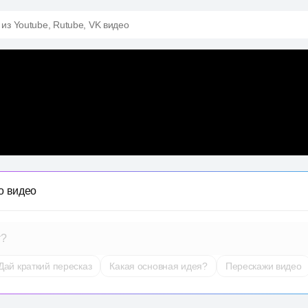
 из Youtube, Rutube, VK видео
о видео
т?
Дай краткий пересказ
Какая основная идея?
Перескажи видео