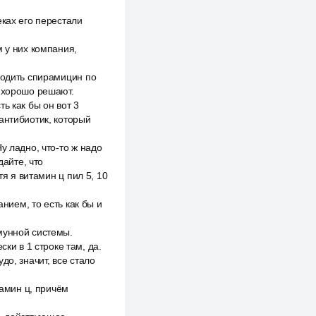
еках его перестали
м у них компания,
водить спирамицин по
и хорошо решают.
ь как бы он вот 3
антибиотик, который
у ладно, что-то ж надо
дайте, что
тя я витамин ц пил 5, 10
нием, то есть как бы и
мунной системы.
ки в 1 строке там, да.
до, значит, все стало
тамин ц, причём