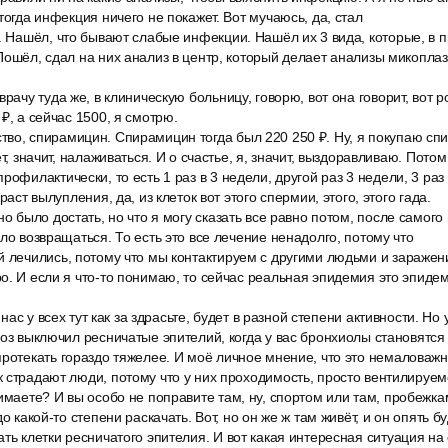
тогда инфекция ничего не покажет. Вот мучаюсь, да, стал
. Нашёл, что бывают слабые инфекции. Нашёл их 3 вида, которые, в 
Пошёл, сдал на них анализ в центр, который делает анализы микоплаз
врачу туда же, в клиническую больницу, говорю, вот она говорит, вот
₽, а сейчас 1500, я смотрю.
во, спирамицин. Спирамицин тогда был 220 250 ₽. Ну, я покупаю сп
ет, значит, налаживаться. И о счастье, я, значит, выздоравливаю. Потом
рофилактически, то есть 1 раз в 3 недели, другой раз 3 недели, 3 раз 
раст вылупления, да, из клеток вот этого спермии, этого, этого гада.
но было достать, но что я могу сказать все равно потом, после самог
ло возвращаться. То есть это все лечение ненадолго, потому что
й лечились, потому что мы контактируем с другими людьми и зараже
о. И если я что-то понимаю, то сейчас реальная эпидемия это эпиде
у нас у всех тут как за здрасьте, будет в разной степени активности. Но
моз выключил ресничатые эпителий, когда у вас бронхиолы становятс
ротекать гораздо тяжелее. И моё личное мнение, что это немаловажн
 страдают люди, потому что у них проходимость, просто вентилируем
имаете? И вы особо не поправите там, ну, спортом или там, пробежка
до какой-то степени раскачать. Вот, но он же ж там живёт, и он опять б
ть клетки ресничатого эпителия. И вот какая интересная ситуация на 