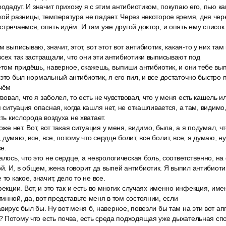
родадут. И значит прихожу я с этим антибиотиком, покупаю его, пью ка
ой разницы, температура не падает. Через некоторое время, дня чере
тречаемся, опять идём. И там уже другой доктор, и опять ему список.
 выписываю, значит, этот, вот этот вот антибиотик, какая-то у них там
всех так застращали, что они эти антибиотики выписывают под
етом придёшь, наверное, скажешь, выпиши антибиотик, и они тебе вып
 это был нормальный антибиотик, я его пил, и все достаточно быстро 
ичём
твовал, что я заболел, то есть не чувствовал, что у меня есть кашель и
я ситуация опасная, когда кашля нет, не откашливается, а там, видимо
сть кислорода воздуха не хватает.
оже нет. Вот, вот такая ситуация у меня, видимо, была, а я подумал, чт
думаю, все, все, потому что сердце болит, все болит, все, я думаю, ну
се.
алось, что это не сердце, а неврологическая боль, соответственно, н
. И, в общем, жена говорит да выпей антибиотик. Я выпил антибиоти
то какое, значит, дело то не все.
фекции. Вот, и это так и есть во многих случаях именно инфекция, им
инной, да, вот представьте меня в том состоянии, если
вирус был бы. Ну вот меня б, наверное, повезли бы там на эти вот а
 Потому что есть почва, есть среда подходящая уже дыхательная сп