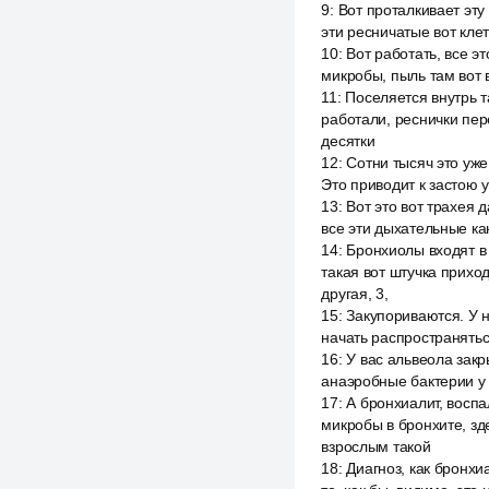
9
:
Вот проталкивает эту
эти ресничатые вот клет
10
:
Вот работать, все э
микробы, пыль там вот 
11
:
Поселяется внутрь та
работали, реснички пере
десятки
12
:
Сотни тысяч это уже
Это приводит к застою у 
13
:
Вот это вот трахея 
все эти дыхательные ка
14
:
Бронхиолы входят в а
такая вот штучка приход
другая, 3,
15
:
Закупориваются. У н
начать распространятьс
16
:
У вас альвеола закр
анаэробные бактерии у 
17
:
А бронхиалит, воспа
микробы в бронхите, зд
взрослым такой
18
:
Диагноз, как бронхи