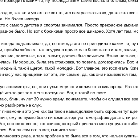
 не приводит к каким-то, ну, последствиям таким воспалительным, сил
ладно, как же я узнал все вот то, что вам рассказываю, да как это все
а. Не болел никогда.
то с самого детства я спортом занимался. Просто прекрасное дыхани
разное было. Но вот с бронхами просто все шикарно. Хотя лет там, мо
я иногда подкашливаю, да, но никогда это не приводило к каким-то, ну 
м, причём заболел, так неудачно прилетел в Копенгаген и там, значит,
рошие, полезные, но я, значит, должен был лечиться. Языка не знаю,
ась. Ну хорошо, была эта страховка, то повела, договорилась. Вот, и
й модный, такой щегол, такой молодой. Вот главное, это госпиталь Копе
ейчас у нас прищепки вот эти, эти самые, да, как они называются там
пульсоксиметры, оо, они пульс меряют и количество кислорода. Раз т
ё что-то раз там меня послушал. Вот, и такой no more.
маю, блин, ну лет 30 нужно врачу, понимаете, чтобы он слушал все вр
о разбирать на слух.
т пневмонии это уже как бы такой навык должен быть хороший тут щег
ония, ему не нужно было ни компьютерную томографию делать, ни рен
Вот, соответственно, тот список, который прислала моя супруга антиби
ся. Вот он сам все знает, выписал мне.
линового ряда, а там проблема то была вся в том, что нельзя купить 