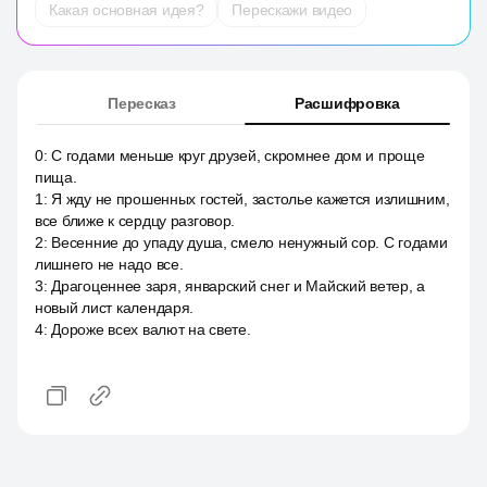
Какая основная идея?
Перескажи видео
Пересказ
Расшифровка
0
:
С годами меньше круг друзей, скромнее дом и проще
пища.
1
:
Я жду не прошенных гостей, застолье кажется излишним,
все ближе к сердцу разговор.
2
:
Весенние до упаду душа, смело ненужный сор. С годами
лишнего не надо все.
3
:
Драгоценнее заря, январский снег и Майский ветер, а
новый лист календаря.
4
:
Дороже всех валют на свете.