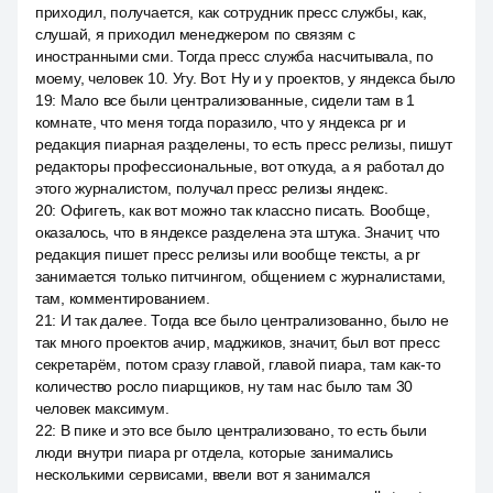
приходил, получается, как сотрудник пресс службы, как,
слушай, я приходил менеджером по связям с
иностранными сми. Тогда пресс служба насчитывала, по
моему, человек 10. Угу. Вот. Ну и у проектов, у яндекса было
19
:
Мало все были централизованные, сидели там в 1
комнате, что меня тогда поразило, что у яндекса pr и
редакция пиарная разделены, то есть пресс релизы, пишут
редакторы профессиональные, вот откуда, а я работал до
этого журналистом, получал пресс релизы яндекс.
20
:
Офигеть, как вот можно так классно писать. Вообще,
оказалось, что в яндексе разделена эта штука. Значит, что
редакция пишет пресс релизы или вообще тексты, а pr
занимается только питчингом, общением с журналистами,
там, комментированием.
21
:
И так далее. Тогда все было централизованно, было не
так много проектов ачир, маджиков, значит, был вот пресс
секретарём, потом сразу главой, главой пиара, там как-то
количество росло пиарщиков, ну там нас было там 30
человек максимум.
22
:
В пике и это все было централизовано, то есть были
люди внутри пиара pr отдела, которые занимались
несколькими сервисами, ввели вот я занимался