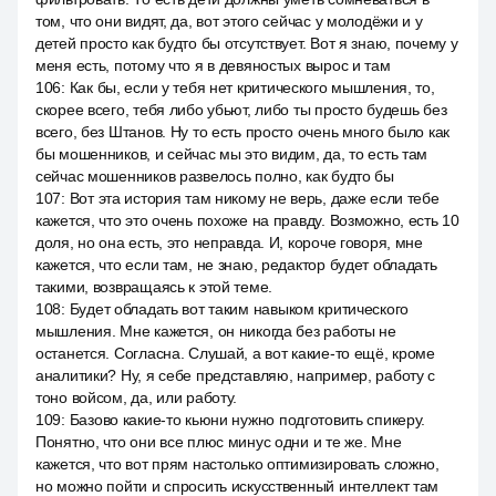
том, что они видят, да, вот этого сейчас у молодёжи и у
детей просто как будто бы отсутствует. Вот я знаю, почему у
меня есть, потому что я в девяностых вырос и там
106
:
Как бы, если у тебя нет критического мышления, то,
скорее всего, тебя либо убьют, либо ты просто будешь без
всего, без Штанов. Ну то есть просто очень много было как
бы мошенников, и сейчас мы это видим, да, то есть там
сейчас мошенников развелось полно, как будто бы
107
:
Вот эта история там никому не верь, даже если тебе
кажется, что это очень похоже на правду. Возможно, есть 10
доля, но она есть, это неправда. И, короче говоря, мне
кажется, что если там, не знаю, редактор будет обладать
такими, возвращаясь к этой теме.
108
:
Будет обладать вот таким навыком критического
мышления. Мне кажется, он никогда без работы не
останется. Согласна. Слушай, а вот какие-то ещё, кроме
аналитики? Ну, я себе представляю, например, работу с
тоно войсом, да, или работу.
109
:
Базово какие-то кьюни нужно подготовить спикеру.
Понятно, что они все плюс минус одни и те же. Мне
кажется, что вот прям настолько оптимизировать сложно,
но можно пойти и спросить искусственный интеллект там