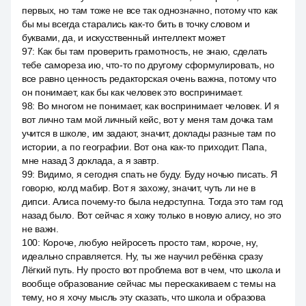
первых, но там тоже не все так однозначно, потому что как
бы мы всегда старались как-то бить в точку словом и
буквами, да, и искусственный интеллект может
97
:
Как бы там проверить грамотность, не знаю, сделать
тебе самореза ию, что-то по другому сформулировать, но
все равно ценность редакторская очень важна, потому что
он понимает, как бы как человек это воспринимает.
98
:
Во многом не понимает, как воспринимает человек. И я
вот лично там мой личный кейс, вот у меня там дочка там
учится в школе, им задают, значит, доклады разные там по
истории, а по географии. Вот она как-то приходит. Папа,
мне назад 3 доклада, а я завтр.
99
:
Видимо, я сегодня спать не буду. Буду ночью писать. Я
говорю, колд мабир. Вот я захожу, значит, чуть ли не в
дипси. Алиса почему-то была недоступна. Тогда это там год
назад было. Вот сейчас я хожу только в новую алису, но это
не важн.
100
:
Короче, любую нейросеть просто там, короче, ну,
идеально справляется. Ну, ты же научил ребёнка сразу
Лёгкий путь. Ну просто вот проблема вот в чем, что школа и
вообще образование сейчас мы перескакиваем с темы на
тему, но я хочу мысль эту сказать, что школа и образова