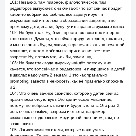
101
:
Неважно, там пиарное, филологическое, там
редакторов выпускает, они считают, что вот сейчас придёт
какой-то добрый волшебник, все зарегулирует, и
искусственный интеллект в образовании запретят, и по
прежнему дети, значит, будут учить правила русского языка.
102
:
Не будет так. Ну, блин, просто так тоже про интернет
тоже самое. Думали, что сейчас придут интернет, отключат,
и мы все опять будем, значит, перепечатывать на печатной
машинке, а потом мобильные приложения все тоже
запретят. Ну, потому что, как бы, зачем, ну,
103
:
Не будет так вода дырочку найдёт, поэтому мне
кажется, что вот сейчас и редакторов, и пиарщиков, и детей
в школах надо учить 2 вещам. 1 это как правильно
prompting, завести в нейросеть, как её правильно спросить
и 2.
104
:
Это очень важное свойство, которое у детей сейчас
практически отсутствует. Это критическое мышление,
потому что нейросеть глючит и будет глючить. Это раз. 2,
есть очень sensitive, вопросы и ответы, например,
связанные со здоровьем, медициной, лечением, там, не
знаю, психо.
105
:
Логическими советами, которые надо уметь
фильтровать. То есть дети должны уметь сомневаться в