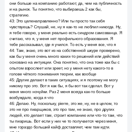
они больше на компанию работают, да, чем на публичность
и на рынок. Ты понятно, что выбираешь 2 как бы,
стратегию.
43
:
Это целенаправленно? Или ты просто так себя
чувствуешь? Слушай, не, ну я как-то не люблил никогда. Ну,
я тебе говорю, у меня реально есть синдром самозванца. Я
считаю, что я, у меня нет профильного образования. Я
тебе рассказывал, где я учился. То есть у меня все, что я
44
:
Там, знаю, это вот из на собственной шкуре проверено,
как бы у меня очень много каких-то решений или действий
основано на интуиции. Она понятно, что она тоже как бы с
опытом взрослеет или зреет, но у меня нету какого-то в
голове чёткого понимания теории, как вообще
45
:
Другие делают в таких ситуациях, и я поэтому не могу
никому про это. Вот я как бы, я бы вот так сделал. Вот у
меня много ночуйки. Раз 2 меня всегда как-то больше
возбуждало, когда я что
46
:
Делаю. Ну, поскольку, pierre, это же, ну, не в целом, то
это не про пиарщиков, это про там, не знаю, про других
людей, кто делает там, строит компанию или что-то там, что
ты пиаришь. Вот если у них че то получается через меня,
мне гораздо больший кайф доставляет, чем там идти.