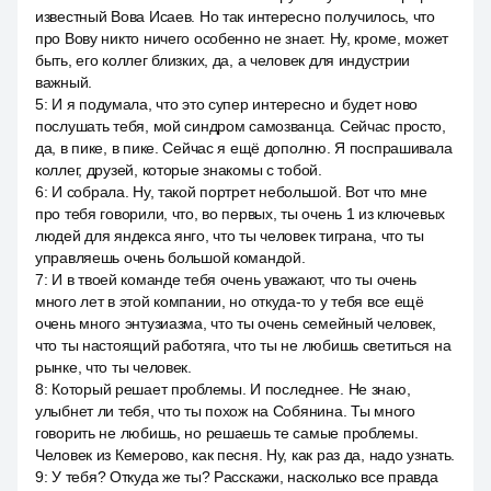
известный Вова Исаев. Но так интересно получилось, что
про Вову никто ничего особенно не знает. Ну, кроме, может
быть, его коллег близких, да, а человек для индустрии
важный.
5
:
И я подумала, что это супер интересно и будет ново
послушать тебя, мой синдром самозванца. Сейчас просто,
да, в пике, в пике. Сейчас я ещё дополню. Я поспрашивала
коллег, друзей, которые знакомы с тобой.
6
:
И собрала. Ну, такой портрет небольшой. Вот что мне
про тебя говорили, что, во первых, ты очень 1 из ключевых
людей для яндекса янго, что ты человек тиграна, что ты
управляешь очень большой командой.
7
:
И в твоей команде тебя очень уважают, что ты очень
много лет в этой компании, но откуда-то у тебя все ещё
очень много энтузиазма, что ты очень семейный человек,
что ты настоящий работяга, что ты не любишь светиться на
рынке, что ты человек.
8
:
Который решает проблемы. И последнее. Не знаю,
улыбнет ли тебя, что ты похож на Собянина. Ты много
говорить не любишь, но решаешь те самые проблемы.
Человек из Кемерово, как песня. Ну, как раз да, надо узнать.
9
:
У тебя? Откуда же ты? Расскажи, насколько все правда