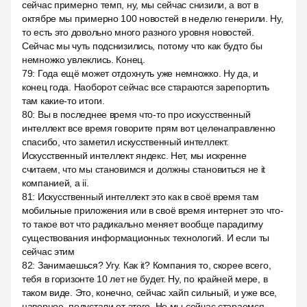
сейчас примерно темп, ну, мы сейчас снизили, а вот в
октябре мы примерно 100 новостей в неделю генерили. Ну,
то есть это довольно много разного уровня новостей.
Сейчас мы чуть подснизились, потому что как будто бы
немножко увлеклись. Конец.
79
:
Года ещё может отдохнуть уже немножко. Ну да, и
конец года. Наоборот сейчас все стараются зарепортить
там какие-то итоги.
80
:
Вы в последнее время что-то про искусственный
интеллект все время говорите прям вот целенаправленно
спасибо, что заметил искусственный интеллект.
Искусственный интеллект яндекс. Нет, мы искренне
считаем, что мы становимся и должны становиться не it
компанией, а ii.
81
:
Искусственный интеллект это как в своё время там
мобильные приложения или в своё время интернет это что-
то такое вот что радикально меняет вообще парадигму
существования информационных технологий. И если ты
сейчас этим
82
:
Занимаешься? Угу. Как it? Компания то, скорее всего,
тебя в горизонте 10 лет не будет. Ну, по крайней мере, в
таком виде. Это, конечно, сейчас хайп сильный, и уже все,
наверное, подустали от этого. Но мы сейчас стараемся