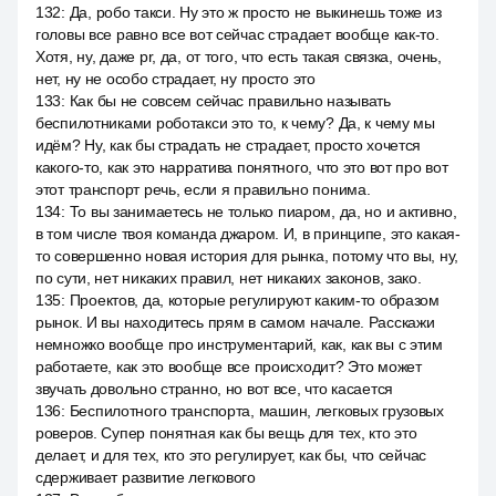
132
:
Да, робо такси. Ну это ж просто не выкинешь тоже из
головы все равно все вот сейчас страдает вообще как-то.
Хотя, ну, даже pr, да, от того, что есть такая связка, очень,
нет, ну не особо страдает, ну просто это
133
:
Как бы не совсем сейчас правильно называть
беспилотниками роботакси это то, к чему? Да, к чему мы
идём? Ну, как бы страдать не страдает, просто хочется
какого-то, как это нарратива понятного, что это вот про вот
этот транспорт речь, если я правильно понима.
134
:
То вы занимаетесь не только пиаром, да, но и активно,
в том числе твоя команда джаром. И, в принципе, это какая-
то совершенно новая история для рынка, потому что вы, ну,
по сути, нет никаких правил, нет никаких законов, зако.
135
:
Проектов, да, которые регулируют каким-то образом
рынок. И вы находитесь прям в самом начале. Расскажи
немножко вообще про инструментарий, как, как вы с этим
работаете, как это вообще все происходит? Это может
звучать довольно странно, но вот все, что касается
136
:
Беспилотного транспорта, машин, легковых грузовых
роверов. Супер понятная как бы вещь для тех, кто это
делает, и для тех, кто это регулирует, как бы, что сейчас
сдерживает развитие легкового