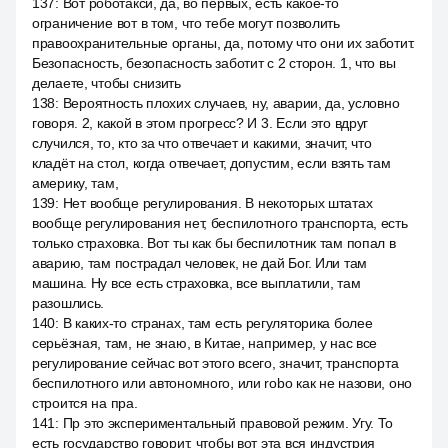
137
:
Вот роботакси, да, во первых, есть какое-то
ограничение вот в том, что тебе могут позволить
правоохранительные органы, да, потому что они их заботит.
Безопасность, безопасность заботит с 2 сторон. 1, что вы
делаете, чтобы снизить
138
:
Вероятность плохих случаев, ну, аварии, да, условно
говоря. 2, какой в этом прогресс? И 3. Если это вдруг
случился, то, кто за что отвечает и какими, значит, что
кладёт на стол, когда отвечает, допустим, если взять там
америку, там,
139
:
Нет вообще регулирования. В некоторых штатах
вообще регулирования нет, беспилотного транспорта, есть
только страховка. Вот ты как бы беспилотник там попал в
аварию, там пострадал человек, не дай Бог. Или там
машина. Ну все есть страховка, все выплатили, там
разошлись.
140
:
В каких-то странах, там есть регуляторика более
серьёзная, там, не знаю, в Китае, например, у нас все
регулирование сейчас вот этого всего, значит, транспорта
беспилотного или автономного, или robo как не назови, оно
строится на пра.
141
:
Пр это экспериментальный правовой режим. Угу. То
есть государство говорит, чтобы вот эта вся индустрия