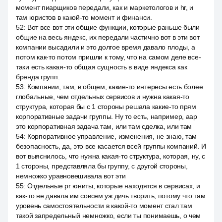
момент пиарщиков передали, как и маркетологов и hr, и
там юристов в какой-то момент и финанси.
52
:
Вот все вот эти общие функции, которые раньше были
общие на весь яндекс, их передали частично вот в эти вот
компании высадили и это долгое время давало плоды, а
потом как-то потом пришли к тому, что на самом деле все-
таки есть какая-то общая сущность в виде яндекса как
бренда групп.
53
:
Компании, там, в общем, какие-то интересы есть более
глобальные, чем отдельных сервисов и нужна какая-то
структура, которая бы с 1 стороны решала какие-то прям
корпоративные задачи группы. Ну то есть, например, аар
это корпоративная задача там, или там сделка, или там
54
:
Корпоративное управление, изменения, не знаю, там
безопасность, да, это все касается всей группы компаний. И
вот выяснилось, что нужна какая-то структура, которая, ну, с
1 стороны, представляла бы группу, с другой стороны,
немножко уравновешивала вот эти
55
:
Отдельные pr юниты, которые находятся в сервисах, и
как-то не давала им совсем уж дичь творить, потому что там
уровень самостоятельности в какой-то момент стал там
такой запредельный немножко, если ты понимаешь, о чем