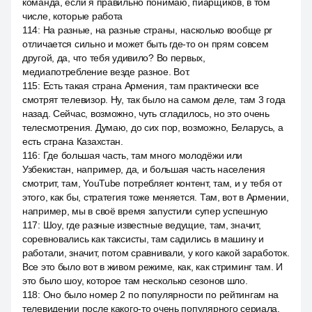
команда, если я правильно понимаю, пиарщиков, в том
числе, которые работа
114
:
На разные, на разные страны, насколько вообще pr
отличается сильно и может быть где-то он прям совсем
другой, да, что тебя удивило? Во первых,
медиапотребление везде разное. Вот.
115
:
Есть такая страна Армения, там практически все
смотрят телевизор. Ну, так было на самом деле, там 3 года
назад. Сейчас, возможно, чуть сгладилось, но это очень
телесмотрения. Думаю, до сих пор, возможно, Беларусь, а
есть страна Казахстан.
116
:
Где большая часть, там много молодёжи или
Узбекистан, например, да, и большая часть населения
смотрит, там, YouTube потребляет контент, там, и у тебя от
этого, как бы, стратегия тоже меняется. Там, вот в Армении,
например, мы в своё время запустили супер успешную
117
:
Шоу, где разные известные ведущие, там, значит,
соревновались как таксисты, там садились в машину и
работали, значит, потом сравнивали, у кого какой заработок.
Все это было вот в живом режиме, как, как стриминг там. И
это было шоу, которое там несколько сезонов шло.
118
:
Оно было номер 2 по популярности по рейтингам на
телевидении после какого-то очень популярного сериала.