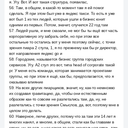
я. Угу. Вот. И вот такая структура, появилас,
56
:
Там, в общем, в какой-то момент там я ей помог
сделать. Я при этом был уже в яндекс такси. То есть я уже
вот был 1 из тех людей, которые ушли в бизнес юнит
одними из первых. Потом, значит, случился 22 год там
57
:
Людей ушла, и мне сказали, не мог бы ты ещё вот часть
корпоративную эту забрать себе, но при этом все
остальные то остались вот у меня поэтому сейчас, с точки
зрения пиара 2 стула, 1, я по прежнему как бы pr директор,
вот направления яндекс go и
58
:
Городские, называется бизнес группа городских
сервисов. Угу. A2 стул это вот, типа head of corporate такой
pr. У меня есть команда, которая занимается проектами
группы, но при этом я ещё, как бы, предполагается, что я
оказываю влияние
59
:
На всех других пиарщиков, значит, ну, как-то немножко
их создавая гравитацию, да, чтобы они естественным
образом как-то совсем не разлетались там, да, ну, не
разлетались с точки зрения Смыслов, да, вот, поэтому мне в
целом это делать.
60
:
Наверное, легче других, потому что за там эти 14 лет я
многих нанял, и многие, в общем, стали как бы главами в
своих, ну, то есть у нас какая-то есть ментальная связь, там