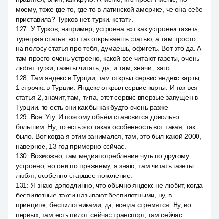
моему, тоже где-то, где-то в латинской америке, че она себе
приставила? Турков нет, турки, кстати.
127
:
У Турков, например, устроена вот как устроена газета,
турецкая статья, вот так открываешь статью, а там просто
на полосу статья про тебя, думаешь, офигеть. Вот это да. А
там просто очень устроено, какой все читают газеты, очень
любят турки, газеты читать, да, и там, значит, заго.
128
:
Там яндекс в Турции, там открыл сервис яндекс карты,
1 строчка в Турции. Яндекс открыл сервис карты. И так вся
статья 2, значит, там, типа, этот сервис впервые запущен в
Турции, то есть они как бы как будто очень разже
129
:
Все. Угу. И поэтому объём становится довольно
большим. Ну, то есть это такая особенность вот такая, так
было. Вот когда я этим занимался, там, это был какой 2000,
наверное, 13 год примерно сейчас.
130
:
Возможно, там медиапотребление чуть по другому
устроено, но они по прежнему, я знаю, там читать газеты
любят, особенно старшее поколение.
131
:
Я знаю доподлинно, что обычно яндекс не любит, когда
беспилотные такси называют беспилотными, ну, в
принципе, беспилотниками, да, всегда стремятся. Ну, во
первых, там есть пилот, сейчас транспорт, там сейчас.