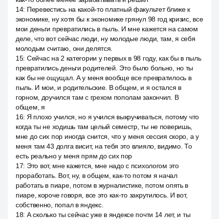
14
:
Перевестись на какой-то платный факультет ближе к
экономике, ну хотя бы к экономике грянул 98 год кризис, все
мои деньги превратились в пыль. И мне кажется на самом
деле, что вот сейчас люди, ну молодые люди, там, я себя
молодым считаю, они делятся.
15
:
Сейчас на 2 категории у первых в 98 году, как бы в пыль
превратились деньги родителей. Это было больно, но ты
как бы не ощущал. А у меня вообще все превратилось в
пыль. И мои, и родительские. В общем, и я остался в
горном, доучился там с грехом пополам закончил. В
общем, я
16
:
Я плохо учился, но я учился выкручиваться, потому что
когда ты не ходишь там целый семестр, ты не поверишь,
мне до сих пор иногда снится, что у меня сессия скоро, а у
меня там 43 долга висит, на тебя это влияло, видимо. То
есть реально у меня прям до сих пор
17
:
Это вот, мне кажется, мне надо с психологом это
проработать. Вот, ну, в общем, как-то потом я начал
работать в пиаре, потом в журналистике, потом опять в
пиаре, короче говоря, все это как-то закрутилось. И вот,
собственно, попал в яндекс.
18
:
А сколько ты сейчас уже в яндексе почти 14 лет, и ты