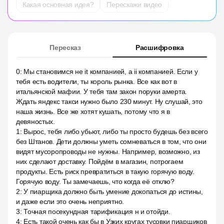
Какая основная идея?
Перескажи видео
Пересказ
Расшифровка
0
:
Мы становимся не it компанией, а ii компанией. Если у
тебя есть водители, ты король рынка. Все как вот в
итальянской мафии. У тебя там закон поруки амерта.
Ждать яндекс такси нужно было 230 минут. Ну слушай, это
наша жизнь. Все же хотят кушать, потому что я в
девяностых.
1
:
Вырос, тебя либо убьют, либо ты просто будешь без всего
без Штанов. Дети должны уметь сомневаться в том, что они
видят мусоропроводы не нужны. Например, возможно, из
них сделают доставку. Пойдём в магазин, потрогаем
продукты. Есть риск превратиться в такую горячую воду.
Горячую воду. Ты замечаешь, что когда её отклю?
2
:
У пиарщика должно быть умение докопаться до истины,
и даже если это очень неприятно.
3
:
Точная посекундная тарификация н и отойди.
4
:
Есть такой очень как бы в Узких кругах тусовки пиарщиков