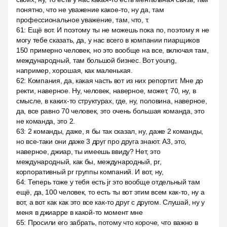
понятно, что не уважение какое-то, ну да, там
профессиональное уважение, там, что, т.
61
:
Ещё вот. И поэтому ты не можешь пока по, поэтому я не
могу тебе сказать, да, у нас всего в компании пиарщиков
150 примерно человек, но это вообще на все, включая там,
международный, там большой бизнес. Вот young,
например, хорошая, как маленькая.
62
:
Компания, да, какая часть вот из них репортит. Мне до
ректи, наверное. Ну, человек, наверное, может, 70, ну, в
смысле, в каких-то структурах, где, ну, половина, наверное,
да, все равно 70 человек, это очень большая команда, это
не команда, это 2.
63
:
2 команды, даже, я бы так сказал, ну, даже 2 команды,
но все-таки они даже 3 друг про друга знают. A3, это,
наверное, джиар, ты имеешь ввиду? Нет, это
международный, как бы, международный, pr,
корпоративный pr группы компаний. И вот, ну,
64
:
Теперь тоже у тебя есть jr это вообще отдельный там
ещё, да, 100 человек, то есть ты вот этим всем как-то, ну а
вот, а вот как как это все как-то друг с другом. Слушай, ну у
меня в джиарре в какой-то момент мне
65
:
Просили его забрать, потому что короче, что важно в