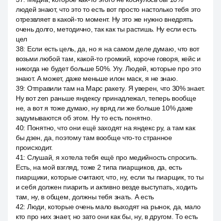
людей знают, что это то есть вот просто настолько тебя это
отрезвляет в какой-то момент. Ну это же нужно внедрять
очень долго, методично, так как ты растишь. Ну если есть
цел
38
:
Если есть цель, да, но я на самом деле думаю, что вот
возьми любой там, какой-то громкий, короче говоря, кейс и
никогда не будет больше 50%. Угу. Людей, которые про это
знают. А может, даже меньше илон маск, я не знаю.
39
:
Отправили там на Марс ракету. Я уверен, что 30% знает.
Ну вот zen раньше яндексу принадлежал, теперь вообще
не, а вот я тоже думаю, ну вряд ли же больше 10% даже
задумываются об этом. Ну то есть понятно.
40
:
Понятно, что они ещё заходят на яндекс ру, а там как
бы дзен, да, поэтому там вообще что-то странное
происходит.
41
:
Слушай, я хотела тебя ещё про медийность спросить.
Есть, на мой взгляд, тоже 2 типа пиарщиков, да, есть
пиарщики, которые считают, что, ну, если ты пиарщик, то ты
и себя должен пиарить и активно везде выступать, ходить
там, ну, в общем, должны тебя знать. А есть
42
:
Люди, которые очень мало выходят на рынок, да, мало
кто про них знает, но зато они как бы, ну, в другом. То есть