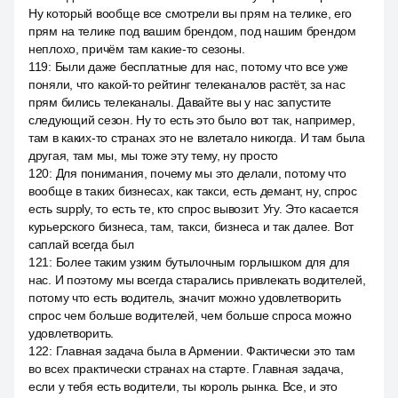
Ну который вообще все смотрели вы прям на телике, его
прям на телике под вашим брендом, под нашим брендом
неплохо, причём там какие-то сезоны.
119
:
Были даже бесплатные для нас, потому что все уже
поняли, что какой-то рейтинг телеканалов растёт, за нас
прям бились телеканалы. Давайте вы у нас запустите
следующий сезон. Ну то есть это было вот так, например,
там в каких-то странах это не взлетало никогда. И там была
другая, там мы, мы тоже эту тему, ну просто
120
:
Для понимания, почему мы это делали, потому что
вообще в таких бизнесах, как такси, есть демант, ну, спрос
есть supply, то есть те, кто спрос вывозит. Угу. Это касается
курьерского бизнеса, там, такси, бизнеса и так далее. Вот
саплай всегда был
121
:
Более таким узким бутылочным горлышком для для
нас. И поэтому мы всегда старались привлекать водителей,
потому что есть водитель, значит можно удовлетворить
спрос чем больше водителей, чем больше спроса можно
удовлетворить.
122
:
Главная задача была в Армении. Фактически это там
во всех практически странах на старте. Главная задача,
если у тебя есть водители, ты король рынка. Все, и это