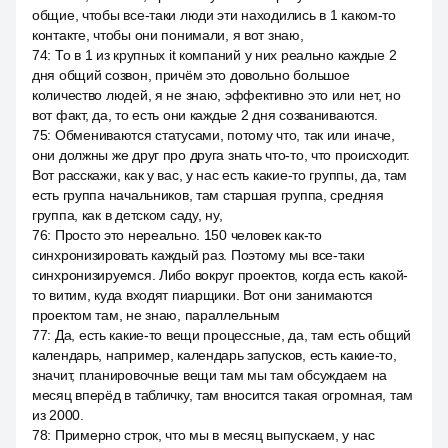
общие, чтобы все-таки люди эти находились в 1 каком-то
контакте, чтобы они понимали, я вот знаю,
74
:
То в 1 из крупных it компаний у них реально каждые 2
дня общий созвон, причём это довольно большое
количество людей, я не знаю, эффективно это или нет, но
вот факт, да, то есть они каждые 2 дня созваниваются.
75
:
Обмениваются статусами, потому что, так или иначе,
они должны же друг про друга знать что-то, что происходит.
Вот расскажи, как у вас, у нас есть какие-то группы, да, там
есть группа начальников, там старшая группа, средняя
группа, как в детском саду, ну,
76
:
Просто это нереально. 150 человек как-то
синхронизировать каждый раз. Поэтому мы все-таки
синхронизируемся. Либо вокруг проектов, когда есть какой-
то витим, куда входят пиарщики. Вот они занимаются
проектом там, не знаю, параллельным
77
:
Да, есть какие-то вещи процессные, да, там есть общий
календарь, например, календарь запусков, есть какие-то,
значит, планировочные вещи там мы там обсуждаем на
месяц вперёд в табличку, там вносится такая огромная, там
из 2000.
78
:
Примерно строк, что мы в месяц выпускаем, у нас