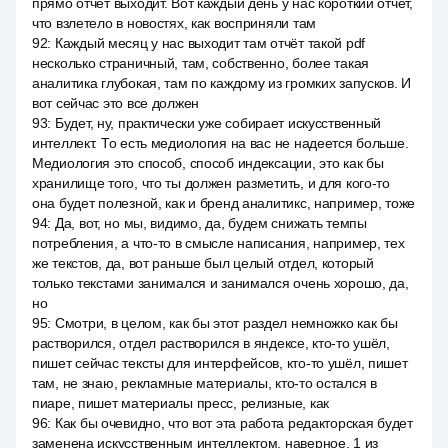
прямо отчёт выходит. Вот каждый день у нас короткий отчёт,
что взлетело в новостях, как восприняли там
92
:
Каждый месяц у нас выходит там отчёт такой pdf
несколько страничный, там, собственно, более такая
аналитика глубокая, там по каждому из громких запусков. И
вот сейчас это все должен
93
:
Будет, ну, практически уже собирает искусственный
интеллект. То есть медиология на вас не надеется больше.
Медиология это способ, способ индексации, это как бы
хранилище того, что ты должен разметить, и для кого-то
она будет полезной, как и бренд аналитикс, например, тоже
94
:
Да, вот, но мы, видимо, да, будем снижать темпы
потребления, а что-то в смысле написания, например, тех
же текстов, да, вот раньше был целый отдел, который
только текстами занимался и занимался очень хорошо, да,
но
95
:
Смотри, в целом, как бы этот раздел немножко как бы
растворился, отдел растворился в яндексе, кто-то ушёл,
пишет сейчас тексты для интерфейсов, кто-то ушёл, пишет
там, не знаю, рекламные материалы, кто-то остался в
пиаре, пишет материалы пресс, релизные, как
96
:
Как бы очевидно, что вот эта работа редакторская будет
заменена искусственным интеллектом, наверное, 1 из