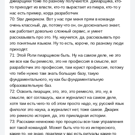
джиарщики тоже по разному получаются. Джиарщика, кто-
то приходит из власти, кто-то вырастает из пиара, кто-то у
нас есть пример, когда разработчик
70
:
Star джериком. Вот у нас при меня прям в команде
очень классный, да, потому что он, он досконально знает,
как работает довольно сложный сервис, и умеет
рассказывать про это. Ну, научился, да, рассказывать про
это понятным языком. Ну то есть, короче, по разному люди
приходят.
71
:
Этой Роли пиарщиком быть. Ну на самом деле, не это
же все как бы ремесло, это не профессия в смысле, вот
разработчик это профессия, там юрист профессия, потому
что тебе нужно там знать большую базу, такую
фундаментального, ну как бы фундаментальную
образовательную баз.
72
:
Освоить пиарщик, это, это, это ремесло, это, ну, в
смысле, вот соглашусь, как и журналист на самом деле,
хотя там есть чего-то об этом просто надо, ну, русский язык
филолог это наука, а журналист нет, тоже самое. Джарик
это ремесло история, да, это прикладная истории.
73
:
Расскажи немножко про процессы все-таки управления
вот такой командой. Может быть что-то из интересного,
какие-то, не знаю, практики у вас есть ритуалы какие-то