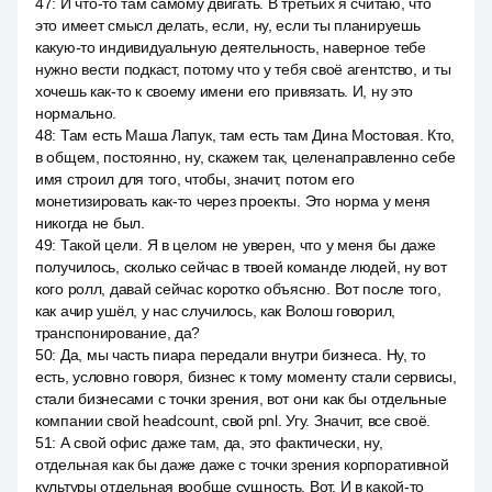
47
:
И что-то там самому двигать. В третьих я считаю, что
это имеет смысл делать, если, ну, если ты планируешь
какую-то индивидуальную деятельность, наверное тебе
нужно вести подкаст, потому что у тебя своё агентство, и ты
хочешь как-то к своему имени его привязать. И, ну это
нормально.
48
:
Там есть Маша Лапук, там есть там Дина Мостовая. Кто,
в общем, постоянно, ну, скажем так, целенаправленно себе
имя строил для того, чтобы, значит, потом его
монетизировать как-то через проекты. Это норма у меня
никогда не был.
49
:
Такой цели. Я в целом не уверен, что у меня бы даже
получилось, сколько сейчас в твоей команде людей, ну вот
кого ролл, давай сейчас коротко объясню. Вот после того,
как ачир ушёл, у нас случилось, как Волош говорил,
транспонирование, да?
50
:
Да, мы часть пиара передали внутри бизнеса. Ну, то
есть, условно говоря, бизнес к тому моменту стали сервисы,
стали бизнесами с точки зрения, вот они как бы отдельные
компании свой headcount, свой pnl. Угу. Значит, все своё.
51
:
А свой офис даже там, да, это фактически, ну,
отдельная как бы даже даже с точки зрения корпоративной
культуры отдельная вообще сущность. Вот. И в какой-то