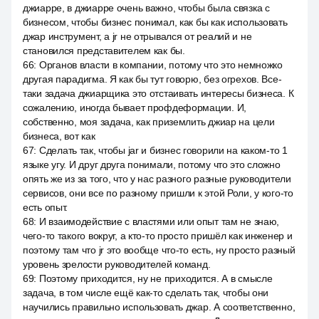
джиарре, в джиарре очень важно, чтобы была связка с
бизнесом, чтобы бизнес понимал, как бы как использовать
джар инструмент, а jr не отрывался от реалий и не
становился представителем как бы.
66
:
Органов власти в компании, потому что это немножко
другая парадигма. Я как бы тут говорю, без огрехов. Все-
таки задача джиарщика это отстаивать интересы бизнеса. К
сожалению, иногда бывает профдеформации. И,
собственно, моя задача, как приземлить джиар на цели
бизнеса, вот как
67
:
Сделать так, чтобы jar и бизнес говорили на каком-то 1
языке угу. И друг друга понимали, потому что это сложно
опять же из за того, что у нас разного разные руководители
сервисов, они все по разному пришли к этой Роли, у кого-то
есть опыт.
68
:
И взаимодействие с властями или опыт там не знаю,
чего-то такого вокруг, а кто-то просто пришёл как инженер и
поэтому там что jr это вообще что-то есть, ну просто разный
уровень зрелости руководителей команд.
69
:
Поэтому приходится, ну не приходится. А в смысле
задача, в том числе ещё как-то сделать так, чтобы они
научились правильно использовать джар. А соответственно,