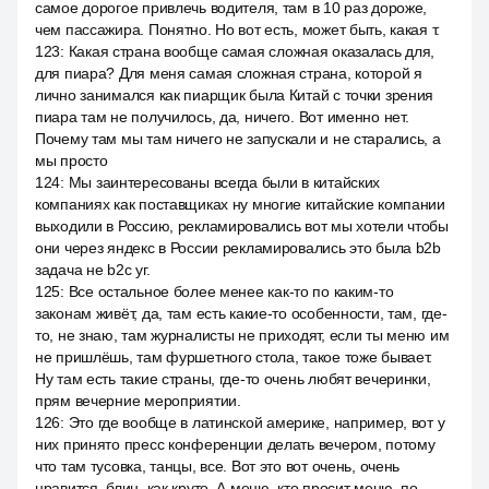
самое дорогое привлечь водителя, там в 10 раз дороже,
чем пассажира. Понятно. Но вот есть, может быть, какая т.
123
:
Какая страна вообще самая сложная оказалась для,
для пиара? Для меня самая сложная страна, которой я
лично занимался как пиарщик была Китай с точки зрения
пиара там не получилось, да, ничего. Вот именно нет.
Почему там мы там ничего не запускали и не старались, а
мы просто
124
:
Мы заинтересованы всегда были в китайских
компаниях как поставщиках ну многие китайские компании
выходили в Россию, рекламировались вот мы хотели чтобы
они через яндекс в России рекламировались это была b2b
задача не b2c уг.
125
:
Все остальное более менее как-то по каким-то
законам живёт, да, там есть какие-то особенности, там, где-
то, не знаю, там журналисты не приходят, если ты меню им
не пришлёшь, там фуршетного стола, такое тоже бывает.
Ну там есть такие страны, где-то очень любят вечеринки,
прям вечерние мероприятии.
126
:
Это где вообще в латинской америке, например, вот у
них принято пресс конференции делать вечером, потому
что там тусовка, танцы, все. Вот это вот очень, очень
нравится, блин, как круто. А меню, кто просит меню, по