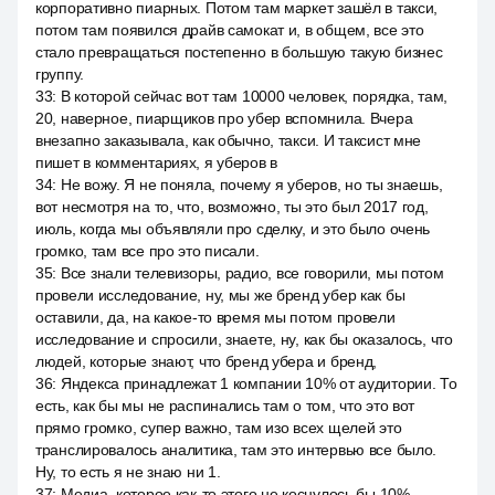
корпоративно пиарных. Потом там маркет зашёл в такси,
потом там появился драйв самокат и, в общем, все это
стало превращаться постепенно в большую такую бизнес
группу.
33
:
В которой сейчас вот там 10000 человек, порядка, там,
20, наверное, пиарщиков про убер вспомнила. Вчера
внезапно заказывала, как обычно, такси. И таксист мне
пишет в комментариях, я уберов в
34
:
Не вожу. Я не поняла, почему я уберов, но ты знаешь,
вот несмотря на то, что, возможно, ты это был 2017 год,
июль, когда мы объявляли про сделку, и это было очень
громко, там все про это писали.
35
:
Все знали телевизоры, радио, все говорили, мы потом
провели исследование, ну, мы же бренд убер как бы
оставили, да, на какое-то время мы потом провели
исследование и спросили, знаете, ну, как бы оказалось, что
людей, которые знают, что бренд убера и бренд,
36
:
Яндекса принадлежат 1 компании 10% от аудитории. То
есть, как бы мы не распинались там о том, что это вот
прямо громко, супер важно, там изо всех щелей это
транслировалось аналитика, там это интервью все было.
Ну, то есть я не знаю ни 1.
37
:
Медиа, которое как-то этого не коснулось бы 10%