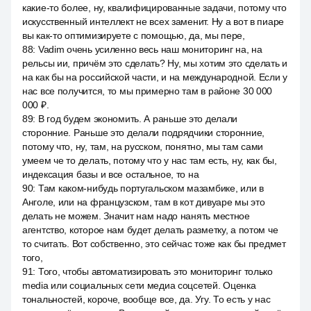
какие-то более, ну, квалифицированные задачи, потому что
искусственный интеллект не всех заменит. Ну а вот в пиаре
вы как-то оптимизируете с помощью, да, мы пере,
88
:
Vadim очень усиленно весь наш мониторинг на, на
рельсы ии, причём это сделать? Ну, мы хотим это сделать и
на как бы на российской части, и на международной. Если у
нас все получится, то мы примерно там в районе 30 000
000 ₽.
89
:
В год будем экономить. А раньше это делали
сторонние. Раньше это делали подрядчики сторонние,
потому что, ну, там, на русском, понятно, мы там сами
умеем че то делать, потому что у нас там есть, ну, как бы,
индексация базы и все остальное, то на
90
:
Там каком-нибудь португальском мазамбике, или в
Анголе, или на французском, там в кот дивуаре мы это
делать не можем. Значит нам надо нанять местное
агентство, которое нам будет делать разметку, а потом че
то считать. Вот собственно, это сейчас тоже как бы предмет
того,
91
:
Того, чтобы автоматизировать это мониторинг только
media или социальных сети медиа соцсетей. Оценка
тональностей, короче, вообще все, да. Угу. То есть у нас