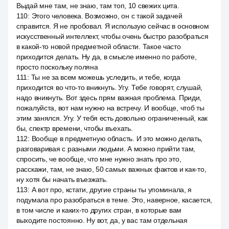
Выдай мне там, не знаю, там топ, 10 свежих цита.
110
:
Этого человека. Возможно, он с такой задачей
справится. Я не пробовал. Я использую сейчас в основном
искусственный интеллект, чтобы очень быстро разобраться
в какой-то новой предметной области. Такое часто
приходится делать. Ну да, в смысле именно по работе,
просто поскольку поляна
111
:
Ты не за всем можешь уследить, и тебе, когда
приходится во что-то вникнуть. Угу. Тебе говорят, слушай,
надо вникнуть. Вот здесь прям важная проблема. Приди,
пожалуйста, вот нам нужно на встречу. И вообще, чтоб ты
этим занялся. Угу. У тебя есть довольно ограниченный, как
бы, спектр времени, чтобы въехать.
112
:
Вообще в предметную область. И это можно делать,
разговаривая с разными людьми. А можно прийти там,
спросить, че вообще, что мне нужно знать про это,
расскажи, там, не знаю, 50 самых важных фактов и как-то,
ну хотя бы начать въезжать.
113
:
А вот про, кстати, другие страны ты упоминала, я
подумала про разобраться в теме. Это, наверное, касается,
в том числе и каких-то других стран, в которые вам
выходите постоянно. Ну вот, да, у вас там отдельная