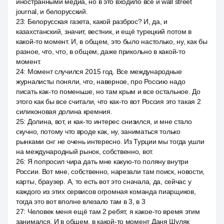
иностранными медиа, но в это входило все и wall street
journal, и белорусский.
23
:
Белорусская газета, какой разброс? И, да, и
казахстанский, значит, вестник, и ещё турецкий потом в
какой-то момент. И, в общем, это было настолько, ну, как бы
разное, что, что, в общем, даже прикольно в какой-то
момент.
24
:
Момент случился 2015 год. Все международные
журналисты поняли, что, наверное, про Россию надо
писать как-то поменьше, но там крым и все остальное. До
этого как бы все считали, что как-то вот Россия это такая 2
силиконовая долина кремния.
25
:
Долина, вот, и как-то интерес снизился, и мне стало
скучно, потому что вроде как, ну, заниматься только
рынками снг не очень интересно. Из Турции мы тогда ушли
на международный рынок, собственно, вот.
26
:
Я попросил чира дать мне какую-то поляну внутри
России. Вот мне, собственно, нарезали там поиск, новости,
карты, браузер. А, то есть вот это сначала, да, сейчас у
каждого из этих сервисов огромная команда пиарщиков,
тогда это вот вполне влезало там в 3, в 3
27
:
Человек меня ещё там 2 ребят, я какое-то время этим
занимался. И в общем, в какой-то момент Даня Шуляк