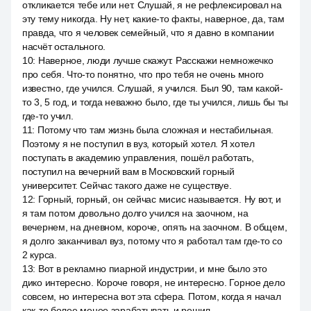
откликается тебе или нет. Слушай, я не рефлексировал на
эту тему никогда. Ну нет, какие-то факты, наверное, да, там
правда, что я человек семейный, что я давно в компании
насчёт остального.
10
:
Наверное, люди лучше скажут. Расскажи немножечко
про себя. Что-то понятно, что про тебя не очень много
известно, где учился. Слушай, я учился. Был 90, там какой-
то 3, 5 год, и тогда неважно было, где ты учился, лишь бы ты
где-то учил.
11
:
Потому что там жизнь была сложная и нестабильная.
Поэтому я не поступил в вуз, который хотел. Я хотел
поступать в академию управления, пошёл работать,
поступил на вечерний вам в Московский горный
университет. Сейчас такого даже не существуе.
12
:
Горный, горный, он сейчас мисис называется. Ну вот, и
я там потом довольно долго учился на заочном, на
вечернем, на дневном, короче, опять на заочном. В общем,
я долго заканчивал вуз, потому что я работал там где-то со
2 курса.
13
:
Вот в рекламно пиарной индустрии, и мне было это
дико интересно. Короче говоря, не интересно. Горное дело
совсем, но интересна вот эта сфера. Потом, когда я начал
как-то более менее зарабатывать и решил