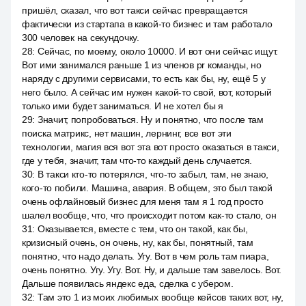
пришёл, сказал, что вот такси сейчас превращается
фактически из стартапа в какой-то бизнес и там работало
300 человек на секундочку.
28
:
Сейчас, по моему, около 10000. И вот они сейчас ищут.
Вот ими занимался раньше 1 из членов pr команды, но
наряду с другими сервисами, то есть как бы, ну, ещё 5 у
него было. А сейчас им нужен какой-то свой, вот, который
только ими будет заниматься. И не хотел бы я
29
:
Значит, попробоваться. Ну и понятно, что после там
поиска матрикс, нет машин, лернинг, все вот эти
технологии, магия вся вот эта вот просто оказаться в такси,
где у тебя, значит, там что-то каждый день случается.
30
:
В такси кто-то потерялся, что-то забыл, там, не знаю,
кого-то побили. Машина, авария. В общем, это был такой
очень офлайновый бизнес для меня там я 1 год просто
шалел вообще, что, что происходит потом как-то стало, он
31
:
Оказывается, вместе с тем, что он такой, как бы,
кризисный очень, он очень, ну, как бы, понятный, там
понятно, что надо делать. Угу. Вот в чем роль там пиара,
очень понятно. Угу. Угу. Вот. Ну, и дальше там завелось. Вот.
Дальше появилась яндекс еда, сделка с убером.
32
:
Там это 1 из моих любимых вообще кейсов таких вот, ну,