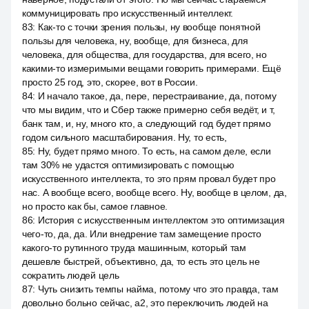
коммуницировать про искусственный интеллект.
83
:
Как-то с точки зрения пользы, ну вообще понятной
пользы для человека, ну, вообще, для бизнеса, для
человека, для общества, для государства, для всего, но
какими-то измеримыми вещами говорить примерами. Ещё
просто 25 год, это, скорее, вот в России.
84
:
И начало такое, да, пере, перестраивание, да, потому
что мы видим, что и Сбер также примерно себя ведёт, и т,
банк там, и, ну, много кто, а следующий год будет прямо
годом сильного масштабирования. Ну, то есть,
85
:
Ну, будет прямо много. То есть, на самом деле, если
там 30% не удастся оптимизировать с помощью
искусственного интеллекта, то это прям провал будет про
нас. А вообще всего, вообще всего. Ну, вообще в целом, да,
но просто как бы, самое главное.
86
:
История с искусственным интеллектом это оптимизация
чего-то, да, да. Или внедрение там замещение просто
какого-то рутинного труда машинным, который там
дешевле быстрей, объективно, да, то есть это цель не
сократить людей цель
87
:
Чуть снизить темпы найма, потому что это правда, там
довольно больно сейчас, a2, это переключить людей на