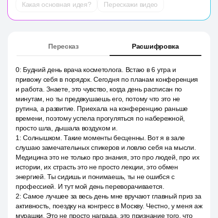
Какая основная идея?
Перескажи видео
Пересказ
Расшифровка
0
:
Будний день врача косметолога. Встаю в 6 утра и
привожу себя в порядок. Сегодня по планам конференция
и работа. Знаете, это чувство, когда день расписан по
минутам, но ты предвкушаешь его, потому что это не
рутина, а развитие. Приехала на конференцию раньше
времени, поэтому успела прогуляться по набережной,
просто шла, дышала воздухом и.
1
:
Солнышком. Такие моменты бесценны. Вот я в зале
слушаю замечательных спикеров и ловлю себя на мысли.
Медицина это не только про знания, это про людей, про их
истории, их страсть это не просто лекции, это обмен
энергией. Ты сидишь и понимаешь, ты не ошибся с
профессией. И тут мой день переворачивается.
2
:
Самое лучшее за весь день мне вручают главный приз за
активность, поездку на конгресс в Москву. Честно, у меня аж
мурашки. Это не просто награда, это признание того, что