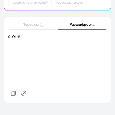
Какая основная идея?
Перескажи видео
Пересказ
Расшифровка
0
:
Окей.