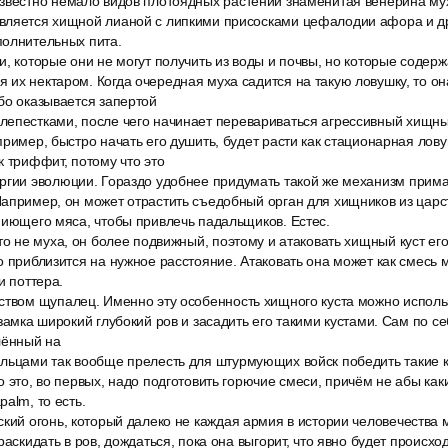
звестно немало видов плотоядных растений знаменитая венерина му
вляется хищной лианой с липкими присосками цефалодии афора и др
полнительных пита.
, которые они не могут получить из воды и почвы, но которые содерж
их нектаром. Когда очередная муха садится на такую ловушку, то он
бо оказывается запертой
епестками, после чего начинает перевариваться агрессивный хищный
пример, быстро начать его душить, будет расти как стационарная лову
к триффит, потому что это
ргии эволюции. Гораздо удобнее придумать такой же механизм прима
апример, он может отрастить съедобный орган для хищников из царс
ниющего мяса, чтобы привлечь падальщиков. Естес.
то не муха, он более подвижный, поэтому и атаковать хищный куст ег
о приблизится на нужное расстояние. Атаковать она может как смесь
и поттера.
ством щупалец. Именно эту особенность хищного куста можно исполь
 замка широкий глубокий ров и засадить его такими кустами. Сам по с
лённый на
льцами так вообще прелесть для штурмующих войск победить такие к
о это, во первых, надо подготовить горючие смеси, причём не абы как
alm, то есть.
кий огонь, который далеко не каждая армия в истории человечества 
раскидать в ров, дождаться, пока она выгорит, что явно будет происхо