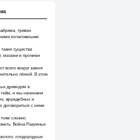
ка
кайрима, триван
окими когнитивными
и такие существа
и, магами и прочими
от всего вокруг камня
нительно лёгкой. В этом
ных древодом в
 тайм, и мы начинаем
их, враждебных и
о договориться с ними
 тоже сложно.
ожить. Война Разумных
 золото, плодородные