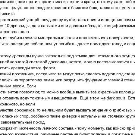
ктивно, чем против противника из плоти и крови, поэтому даже небо
узить целую сотню людских воинов в ближнем бою, также энты могут 
тивника.
ратегический ущерб государству путём засоления и истощения почвы,
ем 10 древоиды, да и навыками они должны обладать специфическими
корневого насо.
ь из глубины земли минеральные соли и поднимать их к поверхности,
т чего растущие побеги начнут погибать, далее последуют голод и со
этому древоиды нужно закопаться под землю для незаметного осуще
ией корневой системой древоиды, кстати, можно воспользоваться и 
стить древоиды возле форти.
ний противника, после чего те могут легко сделать подкоп под стену
 войск на территорию замка или разрушить фундамент главной стены
енным весом. Если
сти энтов позволяют, то можно вообще выпить все окрестные колодцы
 отравить воду токсичными веществами. Ещё в том же dark souls. Ест
 кринжово, но если
качестве союзников, то не лишним будет вызвать эпидемию грибковых
 опасных спор, особенно такие диверсии актуальны на стоянках круп
 завоевательный поход.
кратит численность личного состава к тому моменту, как войско при
ьного воздействия, разумные растения будут полезны в логистике и 