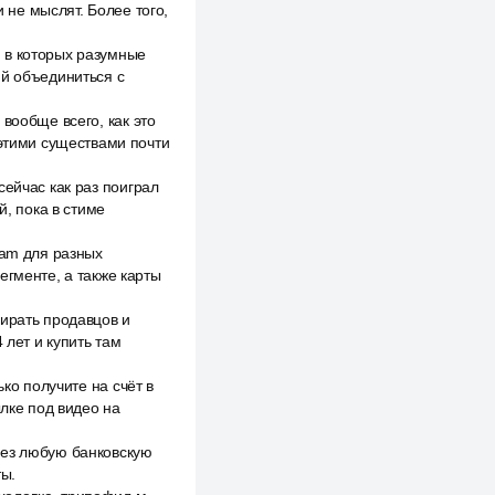
не мыслят. Более того,
 в которых разумные
ий объединиться с
вообще всего, как это
 этими существами почти
сейчас как раз поиграл
й, пока в стиме
eam для разных
егменте, а также карты
бирать продавцов и
 лет и купить там
ко получите на счёт в
ылке под видео на
рез любую банковскую
ы.