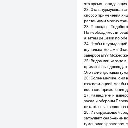
это время нападающих 
22
:
Эта штурмующая сто
способ применения хищ
растениями можно храни
23
:
Проходов. Подобные
По необходимости решё
а затем решётки по обе
24
:
Чтобы штурмующий п
щупальца мечами. Знает
завербовать? Можно же
25
:
Видов или чего-то в
примитивных древодар. 
Это такие кустовые гум
26
:
Более мелкие, они 
квалификацией мог бы п
военного применения д
27
:
Разведчики и диверс
засад и обороны Перева
питательные вещества о
28
:
Из окружающей сред
затруднит снабжение во
гуманоидов размером с