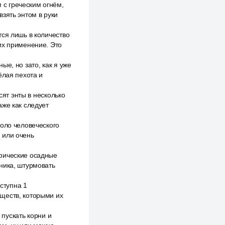
с греческим огнём,
зять энтом в руки
тся лишь в количество
их применение. Это
е, но зато, как я уже
ёлая пехота и
сят энты в несколько
аже как следует
коло человеческого
 или очень
ифические осадные
ника, штурмовать
оступна 1
ществ, которыми их
 пускать корни и