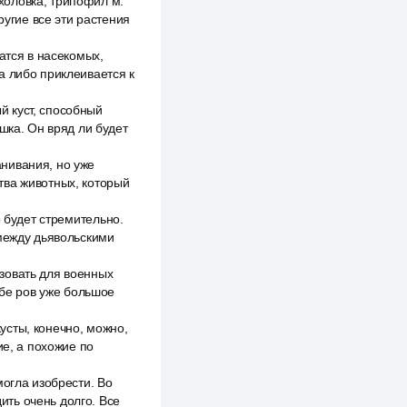
холовка, трипофил м.
угие все эти растения
атся в насекомых,
а либо приклеивается к
 куст, способный
шка. Он вряд ли будет
нивания, но уже
тва животных, который
о будет стремительно.
 между дьявольскими
зовать для военных
ебе ров уже большое
усты, конечно, можно,
ие, а похожие по
могла изобрести. Во
дить очень долго. Все