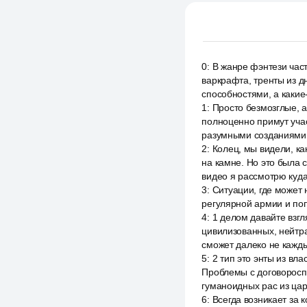
0
:
В жанре фэнтези част
варкрафта, тренты из д
способностями, а какие
1
:
Просто безмозглые, а
полноценно примут уча
разумными созданиями 
2
:
Колец, мы видели, ка
на камне. Но это была 
видео я рассмотрю куд
3
:
Ситуации, где может
регулярной армии и поп
4
:
1 делом давайте взгл
цивилизованных, нейтра
сможет далеко не кажд
5
:
2 тип это энты из вл
Проблемы с договоросп
гуманоидных рас из цар
6
:
Всегда возникает за 