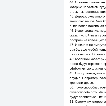
44
:
Огненных магов, не
которые напалмом будут
огромные ростовые щит
45
:
Дерева, окованного
таких союзников. Чем б
была более пассивная т
46
:
Использование, но д
сказал, устойчивы к ур
построение копейщиков
47
:
И ничего не смогут 
раз больше любой лошад
разогнавшись. Поэтому
48
:
Копейной кавалерий
роста будут огромной п
эффективные алхимиче
49
:
Смогут навредить э
орудия. Например, балл
крепости древо.
50
:
Тоже способны, точн
суперспособность. Им 
будут поливать защитни
51
:
Сверху, ну, скорее 