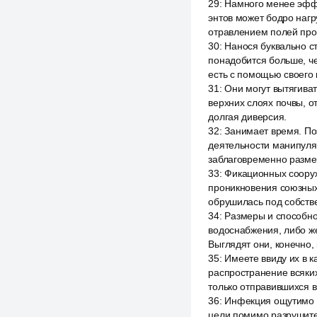
29
:
Намного менее эффе
энтов может бодро нагр
отравлением полей про
30
:
Нанося буквально ст
понадобится больше, ч
есть с помощью своего 
31
:
Они могут вытягиват
верхних слоях почвы, о
долгая диверсия.
32
:
Занимает время. По
деятельности манипуляц
заблаговременно разме
33
:
Фикационных сооруже
проникновения союзных
обрушилась под собств
34
:
Размеры и способно
водоснабжения, либо же
Выглядят они, конечно,
35
:
Имеете ввиду их в 
распространение всяких
только отправившихся в
36
:
Инфекция ощутимо со
цели помимо разрушител