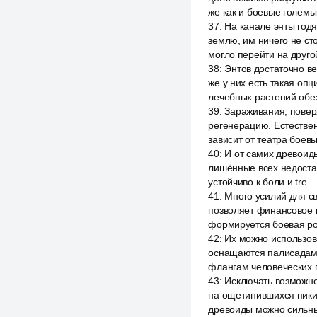
же как и боевые големы
37
:
На канале энты годя
землю, им ничего не ст
могло перейти на другой
38
:
Энтов достаточно ве
же у них есть такая оп
лечебных растений обе
39
:
Зараживания, повер
регенерацию. Естестве
зависит от театра боевы
40
:
И от самих древоиды
лишённые всех недостат
устойчиво к боли и tre.
41
:
Много усилий для св
позволяет финансовое п
формируется боевая ро
42
:
Их можно использов
оснащаются палисадами 
флангам человеческих 
43
:
Исключать возможно
на ощетинившихся пикин
древоиды можно сильн