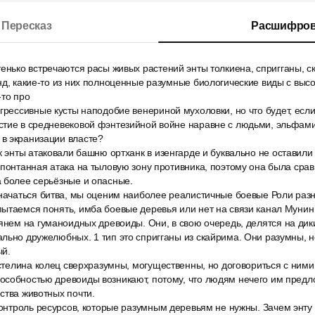
Пересказ
Расшифров
енько встречаются расы живых растений энты толкиена, спригганы, с
нд, какие-то из них полноценные разумные биологические виды с выс
-то про
грессивные кусты наподобие венериной мухоловки, но что будет, есл
стие в средневековой фэнтезийной войне наравне с людьми, эльфам
в экранизации власте?
к энты атаковали башню ортханк в изенгарде и буквально не оставили 
спонтанная атака на тыловую зону противника, поэтому она была срав
а более серьёзные и опасные.
 начаться битва, мы оценим наиболее реалистичные боевые Роли раз
ытаемся понять, имба боевые деревья или нет на связи канал Мунин
янем на гуманоидных древоиды. Они, в свою очередь, делятся на дик
льно дружелюбных. 1 тип это спригганы из скайрима. Они разумны, н
ый.
астелина колец сверхразумны, могущественны, но договориться с ними
особностью древоиды возникают, потому, что людям нечего им предл
ства животных почти.
контроль ресурсов, которые разумным деревьям не нужны. Зачем энту