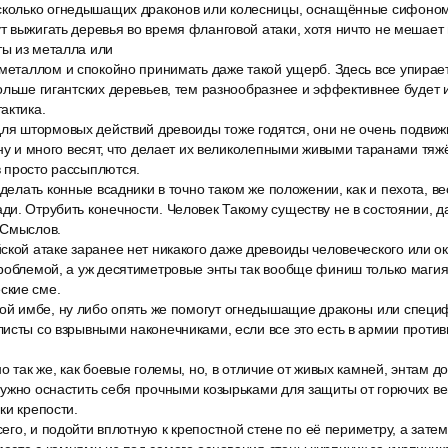
сколько огнедышащих драконов или колесницы, оснащённые сифоном 
 выжигать деревья во время фланговой атаки, хотя ничто не мешает в
ы из металла или
 металлом и спокойно принимать даже такой ущерб. Здесь все упирае
ольше гигантских деревьев, тем разнообразнее и эффективнее будет 
актика.
ля штормовых действий древоиды тоже годятся, они не очень подвижны
ону и много весят, что делает их великолепными живыми таранами тяж
 просто рассыплются.
сделать конные всадники в точно таком же положении, как и пехота, ве
и. Отрубить конечности. Человек Такому существу не в состоянии, д
 Смыслов.
ской атаке заранее нет никакого даже древоиды человеческого или о
роблемой, а уж десятиметровые энты так вообще финиш только магия
ские сме.
той имбе, ну либо опять же помогут огнедышащие драконы или спец
исты со взрывными наконечниками, если все это есть в армии против
о так же, как боевые големы, но, в отличие от живых камней, энтам д
нужно оснастить себя прочными козырьками для защиты от горючих ве
ки крепости.
всего, и подойти вплотную к крепостной стене по её периметру, а затем