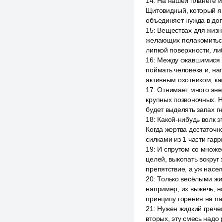
14
:
На нашей планете и
Щитовидный, который я
объединяет нужда в до
15
:
Веществах для жизни
желающих полакомиться 
липкой поверхности, ли
16
:
Между сжавшимися л
поймать человека и, на
активным охотником, ка
17
:
Отнимает много эне
крупных позвоночных. Н
будет выделять запах г
18
:
Какой-нибудь волк э
Когда жертва достаточн
силками из 1 части гарр
19
:
И спрутом со множе
целей, выкопать вокруг
препятствие, а уж насе
20
:
Только весёлыми жи
например, их выжечь, н
принципу горения на nap
21
:
Нужен жидкий гречес
вторых, эту смесь надо 