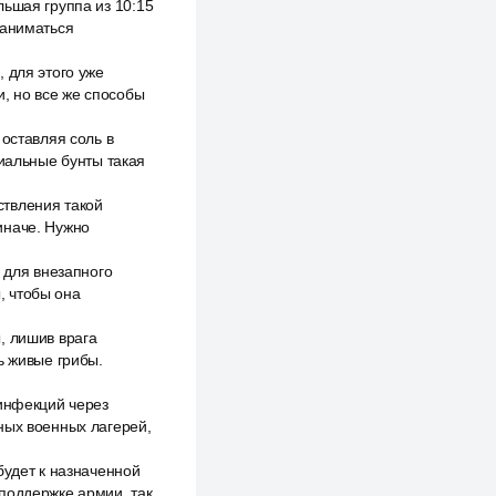
льшая группа из 10:15
заниматься
 для этого уже
, но все же способы
 оставляя соль в
циальные бунты такая
ствления такой
иначе. Нужно
 для внезапного
, чтобы она
, лишив врага
ь живые грибы.
 инфекций через
ных военных лагерей,
будет к назначенной
поддержке армии, так