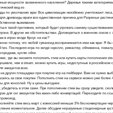
ные мощности захваченного населения? Деревья такими категориями 
ический вид из
ды по умолчанию враг. Все цивилизации неизбежно уничтожают леса,
о для древоиды враги все единственная причина для Разумных растен
бственное выживание.
ться такой противник, который будет угрожать самому существованию 
урона. В других же обстоятельствах. Договориться о военном союзе с
ак в играх зелде Кроус на нас?
нно потому, что любой гуманоид воспринимается ими как враг. Я бы 
й tes. Последняя игра по зелде скроллс, ремастер, обливиона, пожалу
спродажа, куплю обли.
вис, где вы сможете пополнить стим или купить карты пополнения st
ешевле, чем в steam, можно купить игры, недоступные в российском с
ля аккаунтов всех.
на других площадках при покупке игр на пейберри. Вам не нужно вы
асаясь за свои покупки. Пополнить стим на сервисе можно уже более 4
ы для консолей. Ну а цены выгоднее.
, убедитесь в этом сами. При пополнении стим вы сразу увидите, сколь
арах для снг аккаунтов без каких-либо конвертаций. Переходите по сс
 промокод.
полняйте стим весь март с комиссией меньше 3% без конвертации че
исление моментальное. Далее обсудим неразумные стационарные куст