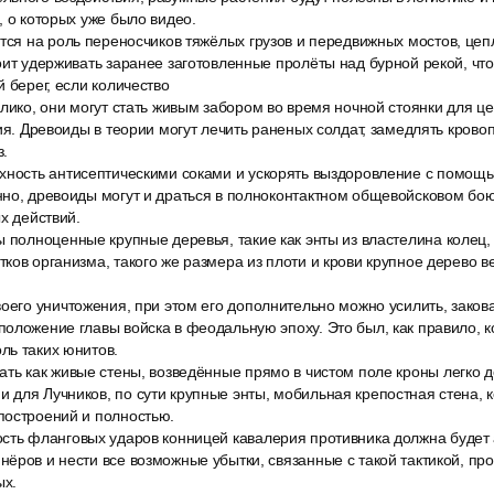
, о которых уже было видео.
тся на роль переносчиков тяжёлых грузов и передвижных мостов, цеп
оит удерживать заранее заготовленные пролёты над бурной рекой, чт
 берег, если количество
лико, они могут стать живым забором во время ночной стоянки для це
ция. Древоиды в теории могут лечить раненых солдат, замедлять кро
з.
хность антисептическими соками и ускорять выздоровление с помощ
нно, древоиды могут и драться в полноконтактном общевойсковом бою
х действий.
 полноценные крупные деревья, такие как энты из властелина колец, э
ков организма, такого же размера из плоти и крови крупное дерево ве
оего уничтожения, при этом его дополнительно можно усилить, закова
оложение главы войска в феодальную эпоху. Это был, как правило, к
ль таких юнитов.
ать как живые стены, возведённые прямо в чистом поле кроны легко 
для Лучников, по сути крупные энты, мобильная крепостная стена, к
построений и полностью.
сть фланговых ударов конницей кавалерия противника должна будет а
ёров и нести все возможные убытки, связанные с такой тактикой, пр
ых.