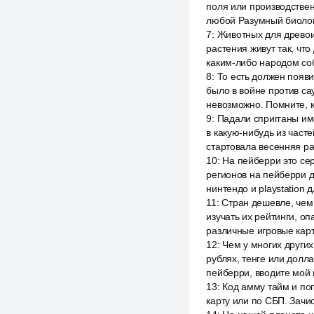
поля или производствен
любой Разумный биолог
7
:
Животных для древои
растения живут так, чт
каким-либо народом со
8
:
То есть должен появи
было в войне против са
невозможно. Помните, к
9
:
Падали спригганы име
в какую-нибудь из часте
стартовала весенняя ра
10
:
На пейберри это сер
регионов на пейберри д
нинтендо и playstation д
11
:
Стран дешевле, чем 
изучать их рейтинги, оп
различные игровые карт
12
:
Чем у многих других
рублях, тенге или долл
пейберри, вводите мой
13
:
Код амму тайм и по
карту или по СБП. Зач