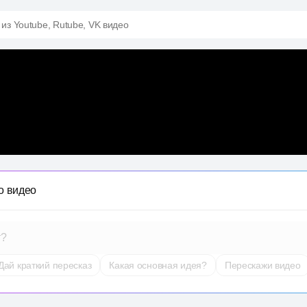
 из Youtube, Rutube, VK видео
о видео
т?
Дай краткий пересказ
Какая основная идея?
Перескажи видео