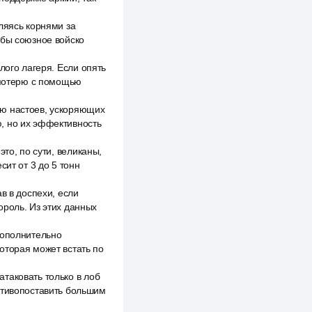
ляясь корнями за
обы союзное войско
лого лагеря. Если опять
вопотерю с помощью
ью настоев, ускоряющих
, но их эффективность
то, по сути, великаны,
сит от 3 до 5 тонн
в в доспехи, если
ороль. Из этих данных
дополнительно
оторая может встать по
таковать только в лоб
отивопоставить большим