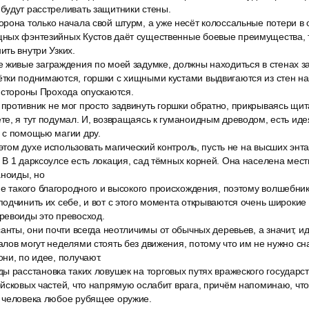
будут расстреливать защитники стены.
рона только начала свой штурм, а уже несёт колоссальные потери в 
ных фэнтезийных Кустов даёт существенные боевые преимущества, т
ть внутри Узких.
 живые заграждения по моей задумке, должны находиться в стенах 
тки поднимаются, горшки с хищными кустами выдвигаются из стен н
 стороны Прохода опускаются.
ротивник не мог просто задвинуть горшки обратно, прикрываясь щит
е, я тут подумал. И, возвращаясь к гуманоидным древодом, есть иде
 с помощью магии дру.
 этом духе использовать магический контроль, пусть не на высших энта
В 1 дарксоулсе есть локация, сад тёмных корней. Она населена мес
аноиды, но
не такого благородного и высокого происхождения, поэтому волшебник
одчинить их себе, и вот с этого момента открываются очень широкие
ревоиды это превосход.
анты, они почти всегда неотличимы от обычных деревьев, а значит, 
лов могут неделями стоять без движения, потому что им не нужно сн
ни, по идее, получают.
ы расстановка таких ловушек на торговых путях вражеского государс
йсковых частей, что напрямую ослабит врага, причём напоминаю, чт
 человека любое рубящее оружие.