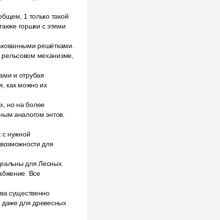
общем, 1 только такой
акже горшки с этими
закованными решётками.
а рельсовом механизме,
ами и отрубая
я, как можно их
х, но на более
тным аналогом энтов.
 с нужной
 возможности для
идеальны для Лесных
абжение. Все
тва существенно
о даже для древесных