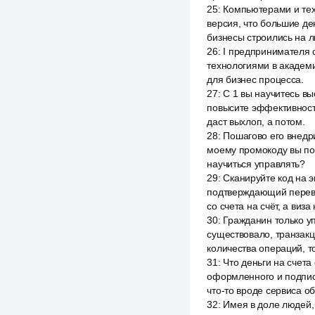
25
:
Компьютерами и тех
версия, что большие де
бизнесы строились на л
26
:
I предпринимателя с
технологиями в академи
для бизнес процесса.
27
:
С 1 вы научитесь в
повысите эффективность
даст выхлоп, а потом.
28
:
Пошагово его внедрит
моему промокоду вы пол
научиться управлять?
29
:
Сканируйте код на э
подтверждающий перево
со счета на счёт, а виз
30
:
Гражданин только у
существовало, транзакц
количества операций, т
31
:
Что деньги на счет
оформленного и подпис
что-то вроде сервиса 
32
:
Имея в доле людей,