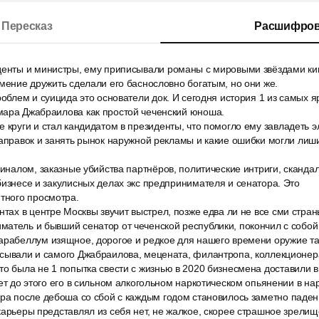
Пересказ
Расшифров
денты и министры, ему приписывали романы с мировыми звёздами ки
умение дружить сделали его баснословно богатым, но они же.
роблем и суицида это основатели док. И сегодня история 1 из самых 
мара Джабраилова как простой чеченский юноша.
е круги и стал кандидатом в президенты, что помогло ему завладеть
заправок и занять рынок наружной рекламы и какие ошибки могли лиши
миналом, заказные убийства партнёров, политические интриги, сканда
бизнесе и закулисных делах экс предпринимателя и сенатора. Это
тного просмотра.
нтах в центре Москвы звучит выстрел, позже едва ли не все сми стра
атель и бывший сенатор от чеченской республики, покончил с собой
арабеллум изящное, дорогое и редкое для нашего времени оружие та
сывали и самого Джабраилова, мецената, филантропа, коллекционера 
то была не 1 попытка свести с жизнью в 2020 бизнесмена доставили 
лет до этого его в сильном алкогольном наркотическом опьянении в на
ера после дебоша со сбой с каждым годом становилось заметно паден
карьеры представлял из себя нет, не жалкое, скорее страшное зрелище