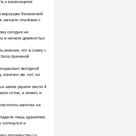
сть к махинациям
в верхушке банковской
е загнали платёжки с
ому сегодня не
иты в начале девяностых
ь мнение, что в схему с
 стала причиной
тенциально выгодной
 конечно же, нет, но
ых авиза украли около 4
али сотни, а может, и
сколотить капитал на
владели лишь зданиями,
у потянулся и
рез партнёрство со