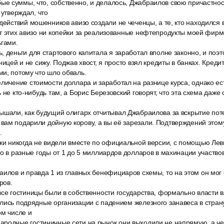
е суммы, что, собственно, и делалось, Джабраилов свою причастно
 утверждал, что
действий мошенников авизо создали не чеченцы, а те, кто находился 
т этих авизо ни копейки за реализованные нефтепродукты моей фирм
гами.
 деньги для стартового капитала я заработал вполне законно, и поэт
ницей и не сижу. Поджав хвост, я просто взял кредиты в банках. Кред
и, потому что шло обваль.
личение стоимости доллара и заработал на разнице курса, однако ест
 не кто-нибудь там, а Борис Березовский говорят, что эта схема даже
ышали, как будущий олигарх отчитывал Джабраилова за вскрытие по
ам подарили дойную корову, а вы её зарезали. Подтверждений этому,
.
ски никогда не видели вместе по официальной версии, с помощью Лев
то в разные годы от 1 до 5 миллиардов долларов в махинации участвов
илов и правда 1 из главных бенефициаров схемы, то на этом он мог 
ров.
все гостиницы были в собственности государства, формально власти 
лись подрядные организации с падением железного занавеса в стран
ом числе и
родные гостиничные сети на рынок они выходили не напрямую, а че