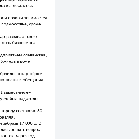
окзала досталось
 олигархов и занимается
и подмосковье, кроме
ар развивает свою
т дочь бизнесмена
едприятием славянская,
з Ужинов в доме
браилов с партнёром
я на планы и обещания
 1 заместителем
му же был недоволен
г городу составлял 80
правляя.
 забрать 17 000 $. В
ались решить вопрос.
контакт через год