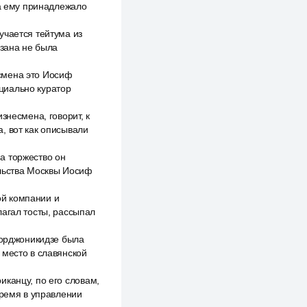
 а ему принадлежало
учается тейтума из
азана не была
смена это Иосиф
циально куратор
знесмена, говорит, к
, вот как описывали
а торжество он
ельства Москвы Иосиф
ой компании и
лагал тосты, рассыпал
 орджоникидзе была
 место в славянской
иканцу, по его словам,
время в управлении