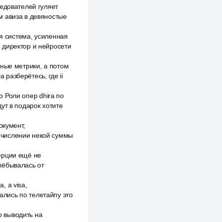
едователей гуляет
м авиза в девяностые
ая система, усиленная
 директор и нейросети
тные метрики, а потом
разберётесь, где ii
о Роли опер dhira по
ут в подарок хотите
окумент,
ачислении некой суммы
ерции ещё не
лёбывалась от
 а visa,
лись по телетайпу это
 выводить на