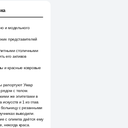
ка
но и модельного
ярких представителей
 элитными столичными
ть его активов
лы и красные ковровые
ны рапортуют Умар
 рядом с телом.
кими же эпитетами в
искусств и 1 из глав.
в больницу с резанными
ручниках выводили.
ие с олимпа даётся ему
, некогда краса.