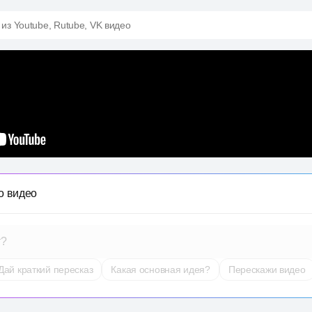
 из Youtube, Rutube, VK видео
о видео
т?
Дай краткий пересказ
Какая основная идея?
Перескажи видео