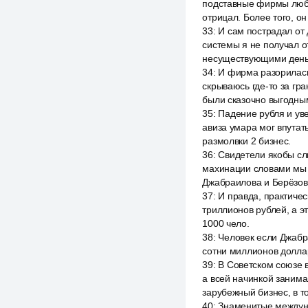
подставные фирмы любы
отрицал. Более того, он
33
:
И сам пострадал от 
системы я не получал о
несуществующими день
34
:
И фирма разорилась,
скрываюсь где-то за гра
были сказочно выгодным
35
:
Падение рубля и уве
авиза умара мог впутать
размолвки 2 бизнес.
36
:
Свидетели якобы сл
махинации словами мы в
Джабраилова и Берёзов
37
:
И правда, практиче
триллионов рублей, а э
1000 чело.
38
:
Человек если Джабра
сотни миллионов долла
39
:
В Советском союзе 
а всей начинкой занима
зарубежный бизнес, в т
40
:
Знаменитые междуна