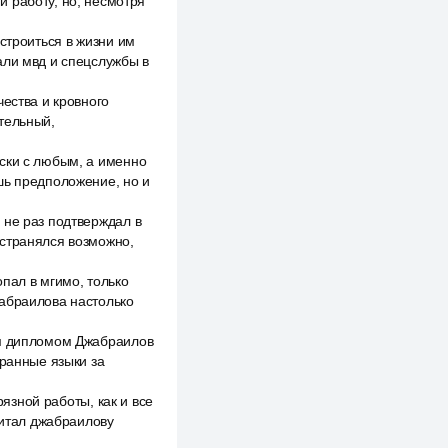
 работу, но, несмотря
строиться в жизни им
али мвд и спецслужбы в
чества и кровного
тельный,
ски с любым, а именно
шь предположение, но и
 не раз подтверждал в
остранялся возможно,
пал в мгимо, только
жабраилова настолько
ым дипломом Джабраилов
транные языки за
рязной работы, как и все
итал джабраилову