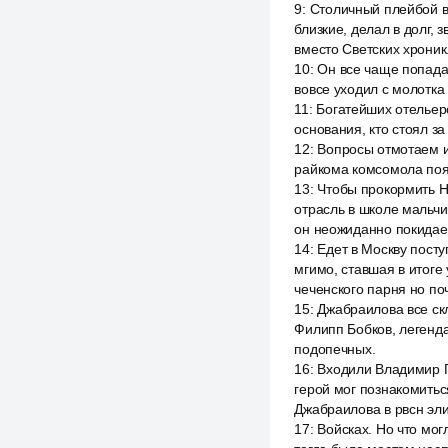
9
:
Столичный плейбой во
близкие, делал в долг,
вместо Светских хроник
10
:
Он все чаще попадал
вовсе уходил с молотка
11
:
Богатейших отельеро
основания, кто стоял з
12
:
Вопросы отмотаем и
райкома комсомола появ
13
:
Чтобы прокормить Н
отрасль в школе мальчи
он неожиданно покидае
14
:
Едет в Москву посту
мгимо, ставшая в итоге
чеченского парня но п
15
:
Джабраилова все скл
Филипп Бобков, легенда
подопечных.
16
:
Входили Владимир Г
герой мог познакомитьс
Джабраилова в рвсн эли
17
:
Войсках. Но что мо