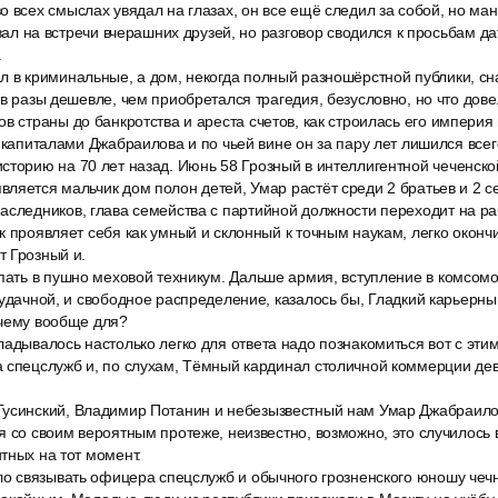
 всех смыслах увядал на глазах, он все ещё следил за собой, но ман
 звал на встречи вчерашних друзей, но разговор сводился к просьбам 
.
 в криминальные, а дом, некогда полный разношёрстной публики, сна
 в разы дешевле, чем приобретался трагедия, безусловно, но что дове
в страны до банкротства и ареста счетов, как строилась его империя
а капиталами Джабраилова и по чьей вине он за пару лет лишился всег
сторию на 70 лет назад. Июнь 58 Грозный в интеллигентной чеченско
ляется мальчик дом полон детей, Умар растёт среди 2 братьев и 2 с
аследников, глава семейства с партийной должности переходит на ра
к проявляет себя как умный и склонный к точным наукам, легко окончи
т Грозный и.
пать в пушно меховой техникум. Дальше армия, вступление в комсомо
 удачной, и свободное распределение, казалось бы, Гладкий карьерны
очему вообще для?
адывалось настолько легко для ответа надо познакомиться вот с этим
 спецслужб и, по слухам, Тёмный кардинал столичной коммерции дев
усинский, Владимир Потанин и небезызвестный нам Умар Джабраилов
я со своим вероятным протеже, неизвестно, возможно, это случилось
тных на тот момент.
гло связывать офицера спецслужб и обычного грозненского юношу чеч