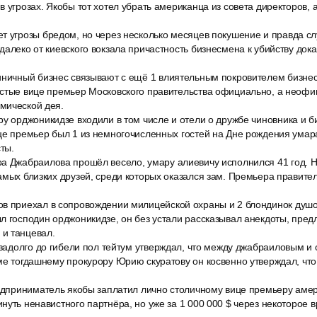
в угрозах. Якобы тот хотел убрать американца из совета директоров,
т угрозы бредом, но через несколько месяцев покушение и правда сл
далеко от киевского вокзала причастность бизнесмена к убийству док
иничный бизнес связывают с ещё 1 влиятельным покровителем бизне
остые вице премьер Московского правительства официально, а неофи
мической дея.
у орджоникидзе входили в том числе и отели о дружбе чиновника и би
це премьер был 1 из немногочисленных гостей на Дне рождения умара
ты.
а Джабраилова прошёл весело, умару алиевичу исполнился 41 год. Н
амых близких друзей, среди которых оказался зам. Премьера правит
в приехал в сопровождении милицейской охраны и 2 блондинок душ
л господин орджоникидзе, он без устали рассказывал анекдоты, пред
и танцевал.
незадолго до гибели пол тейтум утверждал, что между джабраиловым и
ме тогдашнему прокурору Юрию скуратову он косвенно утверждал, что
редприниматель якобы заплатил лично столичному вице премьеру амер
нуть ненавистного партнёра, но уже за 1 000 000 $ через некоторое 