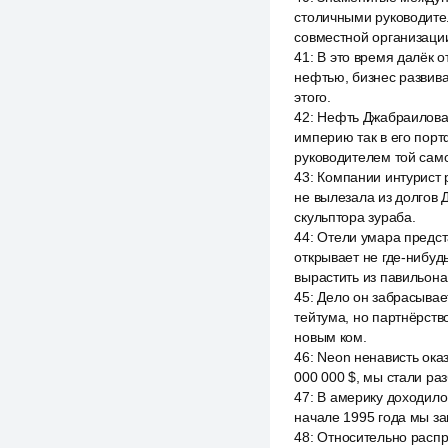
столичными руководител
совместной организаци
41
:
В это время далёк о
нефтью, бизнес развива
этого.
42
:
Нефть Джабраилова 
империю так в его порт
руководителем той сам
43
:
Компании интурист 
не вылезала из долгов 
скульптора зураба.
44
:
Отели умара предст
открывает не где-нибуд
вырастить из павильона
45
:
Дело он забрасывае
тейтума, но партнёрств
новым ком.
46
:
Neon ненависть оказ
000 000 $, мы стали ра
47
:
В америку доходило 
начале 1995 года мы за
48
:
Относительно распр