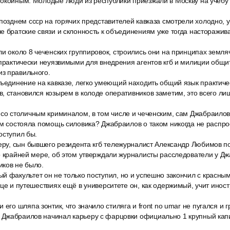
окойным. Молодые люди из республики приезжали в Москву на учёбу и
позднем ссср на горячих представителей кавказа смотрели холодно, у
е братские связи и склонность к объединениям уже тогда насторажив
и около 8 чеченских группировок, строились они на принципах земля
 практически неуязвимыми для внедрения агентов кгб и милиции общи
з правильного.
бъединение на кавказе, легко умеющий находить общий язык практиче
, становился козырем в колоде оперативников заметим, это всего ли
 со столичным криминалом, в том числе и чеченским, сам Джабраилов
ем состояла помощь силовика? Джабраилов о таком никогда не распр
оступил бы.
еру, сын бывшего резидента кгб тележурналист Александр Любимов по
о крайней мере, об этом утверждали журналисты расследователи у Д
иков не было.
й факультет он не только поступил, но и успешно закончил с красн
ице и путешествиях ещё в университете он, как одержимый, учит инос
его шляпа зонтик, что значило стиляга и front no umar не пугался и г
Джабраилов начинал карьеру с фарцовки официально 1 крупный кап