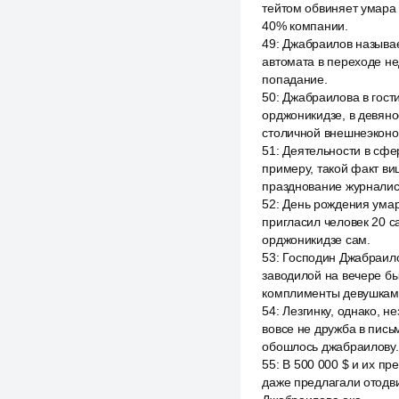
тейтом обвиняет умара 
40% компании.
49
:
Джабраилов называе
автомата в переходе не
попадание.
50
:
Джабраилова в гост
орджоникидзе, в девян
столичной внешнеэконо
51
:
Деятельности в сфер
примеру, такой факт ви
празднование журналис
52
:
День рождения умар
пригласил человек 20 с
орджоникидзе сам.
53
:
Господин Джабраило
заводилой на вечере бы
комплименты девушкам 
54
:
Лезгинку, однако, 
вовсе не дружба в пись
обошлось джабраилову.
55
:
В 500 000 $ и их п
даже предлагали отодви