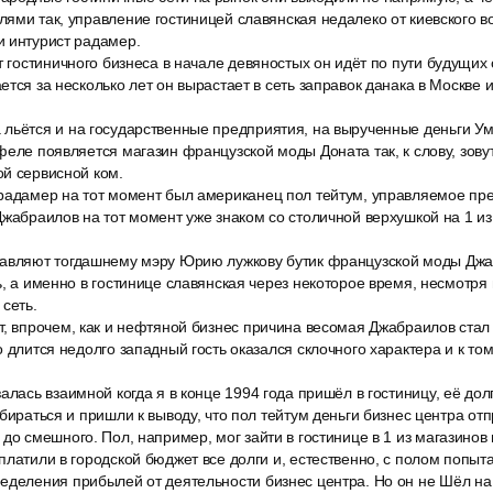
ями так, управление гостиницей славянская недалеко от киевского в
и интурист радамер.
т гостиничного бизнеса в начале девяностых он идёт по пути будущих
ется за несколько лет он вырастает в сеть заправок данака в Москве 
льётся и на государственные предприятия, на вырученные деньги Ум
феле появляется магазин французской моды Доната так, к слову, зову
ой сервисной ком.
радамер на тот момент был американец пол тейтум, управляемое пр
Джабраилов на тот момент уже знаком со столичной верхушкой на 1 и
авляют тогдашнему мэру Юрию лужкову бутик французской моды Джа
ь, а именно в гостинице славянская через некоторое время, несмотр
 сеть.
т, впрочем, как и нефтяной бизнес причина весомая Джабраилов стал
о длится недолго западный гость оказался склочного характера и к то
алась взаимной когда я в конце 1994 года пришёл в гостиницу, её дол
збираться и пришли к выводу, что пол тейтум деньги бизнес центра от
до смешного. Пол, например, мог зайти в гостинице в 1 из магазинов и
платили в городской бюджет все долги и, естественно, с полом попыт
еделения прибылей от деятельности бизнес центра. Но он не Шёл на 