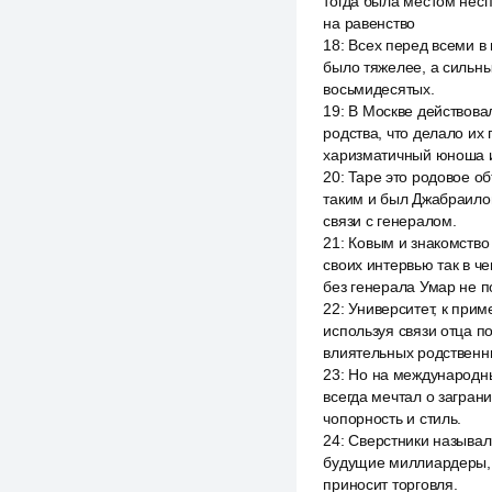
тогда была местом несп
на равенство
18
:
Всех перед всеми в 
было тяжелее, а сильны
восьмидесятых.
19
:
В Москве действовал
родства, что делало их
харизматичный юноша и
20
:
Tape это родовое о
таким и был Джабраилов
связи с генералом.
21
:
Ковым и знакомство
своих интервью так в ч
без генерала Умар не п
22
:
Университет, к прим
используя связи отца п
влиятельных родственн
23
:
Но на международны
всегда мечтал о загран
чопорность и стиль.
24
:
Сверстники называли 
будущие миллиардеры, 
приносит торговля.