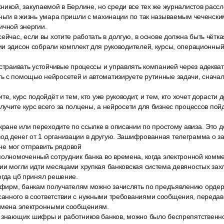
никой, закупаемой в Берлине, но среди все тех же журналистов рассл
ньги в жизнь умара пришли с махинации по так называемым чеченски
ичной энергии.
ейчас, если вы хотите работать в долгую, в основе должна быть чётк
и эдисон собрали комплект для руководителей, курсы, операционный
ыстраивать устойчивые процессы и управлять компанией через адеква
 с помощью нейросетей и автоматизируете рутинные задачи, сначала 
е, курс подойдёт и тем, кто уже руководит, и тем, кто хочет дорасти д
учите курс всего за полцены, а нейросети для бизнес процессов пойд
кране или переходите по ссылке в описании по простому авиза. Это д
д денег от 1 организации в другую. Зашифрованная телеграмма о з
а не мог отправить рядовой
полномоченный сотрудник банка во времена, когда электронной комм
ии могли идти месяцами хрупкая банковская система девяностых зах
огда цб принял решение.
а фирм, банкам получателям можно зачислять по предъявлению ордера,
анного в соответствии с нужными требованиями сообщения, передава
обмена электронными сообщениям.
 знающих шифры и работников банков, можно было беспрепятственно