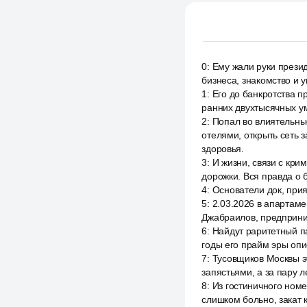
0
:
Ему жали руки прези
бизнеса, знакомство и 
1
:
Его до банкротства п
ранних двухтысячных у
2
:
Попал во влиятельны
отелями, открыть сеть 
здоровья.
3
:
И жизни, связи с кри
дорожки. Вся правда о 
4
:
Основатели док, прия
5
:
2.03.2026 в апартаме
Джабраилов, предприним
6
:
Найдут раритетный п
годы его прайм эры опи
7
:
Тусовщиков Москвы э
запястьями, а за пару 
8
:
Из гостиничного ном
слишком больно, закат 