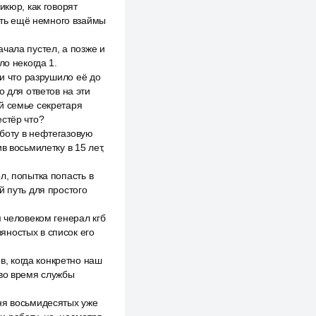
икюр, как говорят
дать ещё немного взаймы
чала пустел, а позже и
ло некогда 1.
 и что разрушило её до
о для ответов на эти
й семье секретаря
естёр что?
боту в нефтегазовую
в восьмилетку в 15 лет,
л, попытка попасть в
й путь для простого
 человеком генерал кгб
яностых в список его
, когда конкретно наш
 во время службы
ня восьмидесятых уже