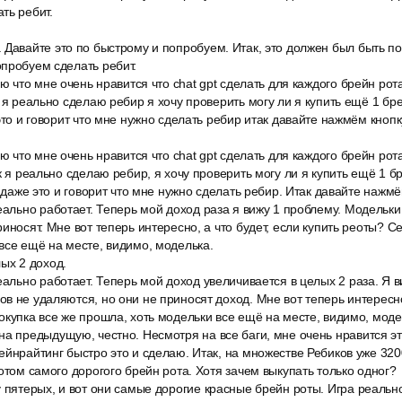
ть ребит.
 Давайте это по быстрому и попробуем. Итак, это должен был быть п
пробуем сделать ребит.
рю что мне очень нравится что chat gpt сделать для каждого брейн р
 я реально сделаю ребир я хочу проверить могу ли я купить ещё 1 бре
это и говорит что мне нужно сделать ребир итак давайте нажмём кнопк
рю что мне очень нравится что chat gpt сделать для каждого брейн р
ак я реально сделаю ребир, я хочу проверить могу ли я купить ещё 1 
л даже это и говорит что мне нужно сделать ребир. Итак давайте нажмё
еально работает. Теперь мой доход раза я вижу 1 проблему. Модельки
иносят. Мне вот теперь интересно, а что будет, если купить реоты? С
все ещё на месте, видимо, моделька.
ых 2 доход.
еально работает. Теперь мой доход увеличивается в целых 2 раза. Я в
в не удаляются, но они не приносят доход. Мне вот теперь интересно,
окупка все же прошла, хоть модельки все ещё на месте, видимо, моде
а предыдущую, честно. Несмотря на все баги, мне очень нравится эт
ейнрайтинг быстро это и сделаю. Итак, на множестве Ребиков уже 32
потом самого дорогого брейн рота. Хотя зачем выкупать только одног?
 пятерых, и вот они самые дорогие красные брейн роты. Игра реально