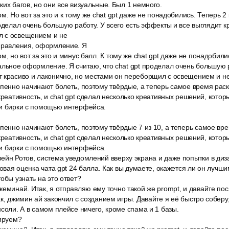
ких багов, но они все визуальные. Был 1 немного.
м. Но вот за это и к тому же chat gpt даже не понадобились. Теперь 2
роделал очень большую работу. У всего есть эффекты и все выглядит к
 с освещением и не
правления, оформление. Я
м, но вот за это и минус балл. К тому же chat gpt даже не понадобил
альное оформление. Я считаю, что chat gpt проделал очень большую ра
т красиво и лаконично, но местами он переборщил с освещением и н
епенно начинают болеть, поэтому твёрдые, а теперь самое время рас
креативность, и chat gpt сделал несколько креативных решений, котор
ли бирки с помощью интерфейса.
пенно начинают болеть, поэтому твёрдые 7 из 10, а теперь самое вр
креативность, и chat gpt сделал несколько креативных решений, котор
ли бирки с помощью интерфейса.
йн Ротов, система уведомлений вверху экрана и даже попытки в диза
говая оценка чата gpt 24 балла. Как вы думаете, окажется ли он лучш
обы узнать на это ответ?
еминай. Итак, я отправляю ему точно такой же prompt, и давайте по
ак, джимин ай закончил с созданием игры. Давайте я её быстро соберу
нсоли. А в самом плейсе ничего, кроме спама и 1 базы.
тируем?