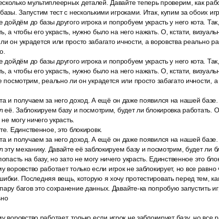
сколько мультиплеерных деталей. Давайте теперь проверим, как раб
базы. Запустим тест с несколькими игроками. Итак, купим за обоих игр
е дойдём до базы другого игрока и попробуем украсть у него кота. Так
, а чтобы его украсть, нужно было на него нажать. О, кстати, визуаль
ли он украдется или просто забагато ичности, а воровства реально ра
о.
е дойдём до базы другого игрока и попробуем украсть у него кота. Так
, а чтобы его украсть, нужно было на него нажать. О, кстати, визуаль
же посмотрим, реально ли он украдется или просто забагато ичности, 
а и получаем за него доход. А ещё он даже появился на нашей базе. 
л её. Заблокируем базу и посмотрим, будет ли блокировка работать. О
 не могу ничего украсть.
те. Единственное, это блокировк.
а и получаем за него доход. А ещё он даже появился на нашей базе. 
л эту механику. Давайте её заблокируем базу и посмотрим, будет ли б
попасть на базу, но зато не могу ничего украсть. Единственное это бло
у воровство работает только если игрок не заблокирует, но все равно 
шибки. Последняя вещь, которую я хочу протестировать перед тем, как
пару багов это сохранение данных. Давайте-ка попробую запустить иг
ьно
 воровство работает, только если игрок не заблокирует базу, но все р