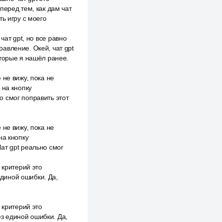
перед тем, как дам чат
ь игру с моего
чат gpt, но все равно
авление. Окей, чат gpt
оторые я нашёл ранее.
 не вижу, пока не
 на кнопку
о смог поправить этот
 не вижу, пока не
на кнопку
ат gpt реально смог
 критерий это
единой ошибки. Да,
 критерий это
ез единой ошибки. Да,