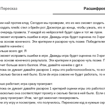
Пересказ
Расшифров
ми най против клод. Сегодня мы проверим, кто из них сможет создать
здать плейс стил э брейн рот. Досмотри до конца, чтобы узнать, кто 
 очередь правила. У каждой из нейросетей будет один и тот же пром.
сможет исправить ошибки в игре. Дважды игра будет оценена по 3 кр
а основе конечного. Эти критерии я раскрою чуть позже. Победителем
давайте начнём с
ольше всего gpt. Я
сможет исправить ошибки в игре. Дважды игра будет оценена по 3 кр
а основе конечного результата. Эти критерии я раскрою чуть позже. 
чит больше всего баллов. Итак, давайте начнём с gpt я
пока он думает давайте раскрою 1 игры это работоспособность, то ест
сколько багов в ней было. Если de игра совсем не будет работать, то н
шо работает, игра сразу проиграет.
пока он думает давайте раскрою 1 критерий оценки игры это работоспо
асколько она соответствует промту и сколько багов в ней было. Если 
сразу проиграет. Итак, чат gpt закончил генерировать.
м эту игру и посмотрим, что получилось. Переносим код в нужные скр