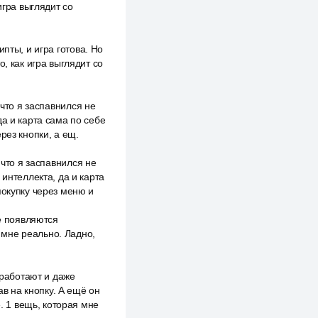
игра выглядит со
пты, и игра готова. Но
, как игра выглядит со
 что я заспавнился не
а и карта сама по себе
рез кнопки, а ещ.
 что я заспавнился не
 интеллекта, да и карта
покупку через меню и
же появляются
н мне реально. Ладно,
 работают и даже
ав на кнопку. А ещё он
е. 1 вещь, которая мне