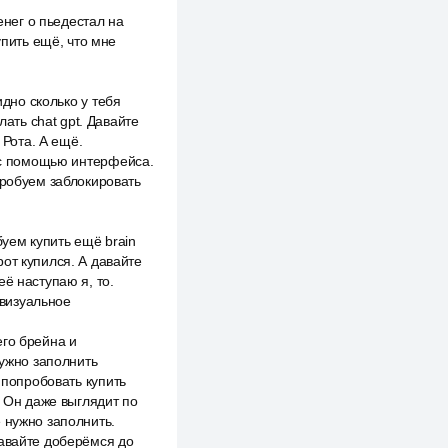
енег о пьедестал на
упить ещё, что мне
идно сколько у тебя
лать chat gpt. Давайте
 Рота. А ещё.
о с помощью интерфейса.
пробуем заблокировать
буем купить ещё brain
от купился. А давайте
ё наступаю я, то.
 визуальное
его брейна и
нужно заполнить
 попробовать купить
. Он даже выглядит по
 нужно заполнить.
Давайте доберёмся до