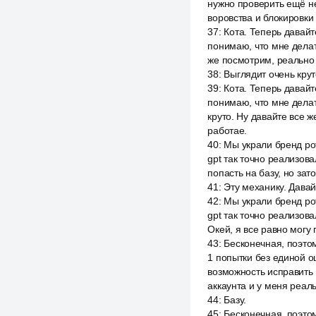
нужно проверить ещё не
воровства и блокировки 
37
:
Кота. Теперь давайт
понимаю, что мне делать
же посмотрим, реально 
38
:
Выглядит очень крут
39
:
Кота. Теперь давайт
понимаю, что мне делать
круто. Ну давайте все 
работае.
40
:
Мы украли бренд рот
gpt так точно реализова
попасть на базу, но зато
41
:
Эту механику. Давай
42
:
Мы украли бренд рот
gpt так точно реализова
Окей, я все равно могу 
43
:
Бесконечная, поэтом
1 попытки без единой о
возможность исправить 
аккаунта и у меня реал
44
:
Базу.
45
:
Бесконечная, поэтому