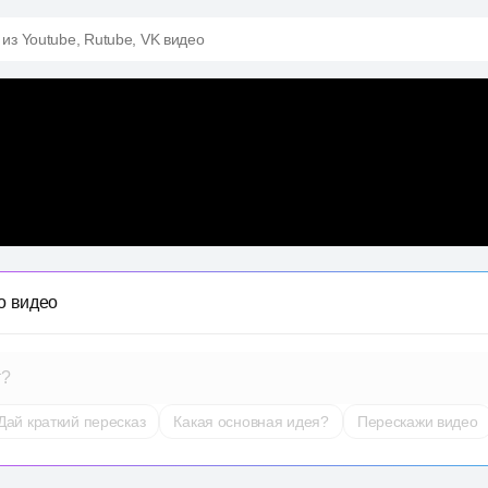
 из Youtube, Rutube, VK видео
о видео
т?
Дай краткий пересказ
Какая основная идея?
Перескажи видео