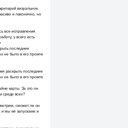
 критерий визуальное.
расиво и лаконично, но
ись все исправления.
боту, у всего есть
е
крыть последние
ых не было в его промте
емя раскрыть последние
ых не было в его промте
йне карты. За это он
им среди всех?
смотрим, сможет ли он
, и мы её запускаем и