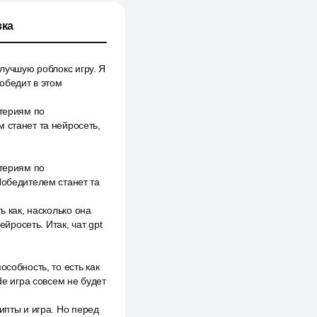
ка
 лучшую роблокс игру. Я
победит в этом
итериям по
 станет та нейросеть,
итериям по
Победителем станет та
ь как, насколько она
ейросеть. Итак, чат gpt
собность, то есть как
de игра совсем не будет
ипты и игра. Но перед