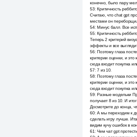
конечно, было пару мел
53
:
Критичность реббито
Считаю, что chat gpt п
местами он переборщил
54
:
Минус балл. Все ис
55
:
Критичность реббито
Теперь 2 критерий визу
эффекты и все выгляди
56
:
Поэтому глаза пост
критерии оценки, и это 
сюда входит покупка и
57
:
7 из 10.
58
:
Поэтому глаза посте
критерии оценки, и это 
сюда входит покупка и
59
:
Разные модельки Пре
получает 8 из 10. И ито
Досмотрите до конца, чт
60
:
А мы переходим к дж
сделать игру лучше. Ит
видим кучу ошибок в ко
61
:
Чем чат gpt протес