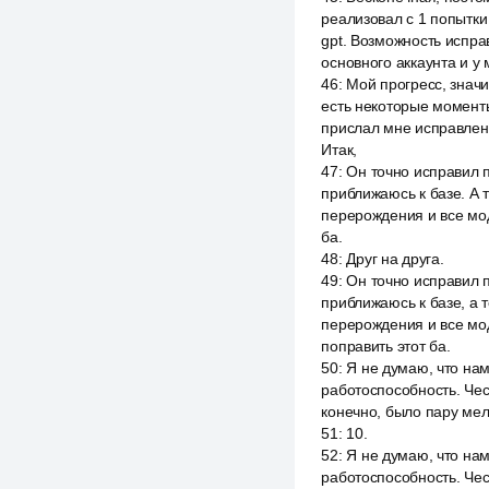
реализовал с 1 попытки
gpt. Возможность испра
основного аккаунта и у
46
:
Мой прогресс, значи
есть некоторые моменты
прислал мне исправленн
Итак,
47
:
Он точно исправил п
приближаюсь к базе. А 
перерождения и все мод
ба.
48
:
Друг на друга.
49
:
Он точно исправил п
приближаюсь к базе, а 
перерождения и все мод
поправить этот ба.
50
:
Я не думаю, что нам
работоспособность. Чест
конечно, было пару мел
51
:
10.
52
:
Я не думаю, что нам
работоспособность. Чест