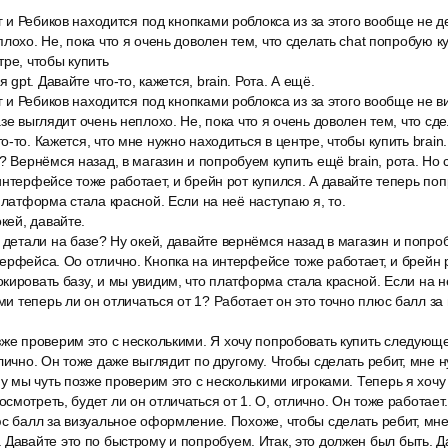
ег и Ребиков находится под кнопками роблокса из за этого вообще не д
лохо. Не, пока что я очень доволен тем, что сделать chat попробую к
тре, чтобы купить
я gpt. Давайте что-то, кажется, brain. Рота. А ещё.
ег и Ребиков находится под кнопками роблокса из за этого вообще не в
зе выглядит очень неплохо. Не, пока что я очень доволен тем, что сде
-то. Кажется, что мне нужно находиться в центре, чтобы купить brain.
? Вернёмся назад, в магазин и попробуем купить ещё brain, рота. Н
интерфейсе тоже работает, и брейн рот купился. А давайте теперь по
платформа стала красной. Если на неё наступаю я, то.
окей, давайте.
 детали на базе? Ну окей, давайте вернёмся назад в магазин и попро
ерфейса. Оо отлично. Кнопка на интерфейсе тоже работает, и брейн р
кировать базу, и мы увидим, что платформа стала красной. Если на не
ами теперь ли он отличаться от 1? Работает он это точно плюс балл за
зже проверим это с несколькими. Я хочу попробовать купить следующ
тлично. Он тоже даже выглядит по другому. Чтобы сделать ребит, мне 
му мы чуть позже проверим это с несколькими игроками. Теперь я хочу
смотреть, будет ли он отличаться от 1. О, отлично. Он тоже работает
юс балл за визуальное оформление. Похоже, чтобы сделать ребит, мне
 Давайте это по быстрому и попробуем. Итак, это должен был быть. 