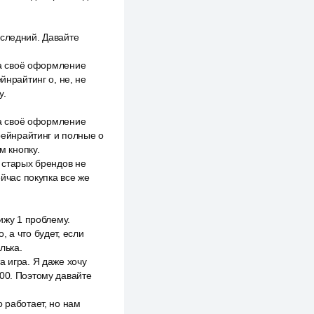
оследний. Давайте
ота своё оформление
йнрайтинг о, не, не
у.
ота своё оформление
брейнрайтинг и полные о
м кнопку.
 старых брендов не
ейчас покупка все же
ижу 1 проблему.
 а что будет, если
лька.
а игра. Я даже хочу
000. Поэтому давайте
 работает, но нам