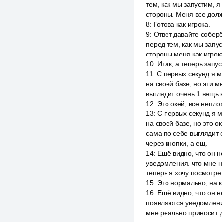
тем, как мы запустим, я
стороны. Меня все долж
8
:
Готова как игрока.
9
:
Ответ давайте соберё
перед тем, как мы запус
стороны меня как игрок
10
:
Итак, а теперь запу
11
:
С первых секунд я м
на своей базе, но эти 
выглядит очень 1 вещь 
12
:
Это окей, все непло
13
:
С первых секунд я м
на своей базе, но это 
сама по себе выглядит 
через кнопки, а ещ.
14
:
Ещё видно, что он н
уведомления, что мне не
теперь я хочу посмотрет
15
:
Это нормально, на к
16
:
Ещё видно, что он н
появляются уведомления,
мне реально приносит до