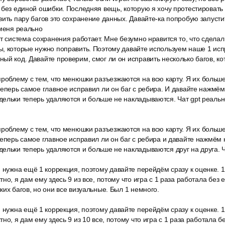
 без единой ошибки. Последняя вещь, которую я хочу протестировать 
вить пару багов это сохранение данных. Давайте-ка попробую запустит
 меня реально
т система сохранения работает. Мне безумно нравится то, что сделал 
, которые нужно поправить. Поэтому давайте используем наше 1 испр
ый код. Давайте проверим, смог ли он исправить несколько багов, к
роблему с тем, что менюшки разъезжаются на всю карту. Я их больше
теперь самое главное исправил ли он баг с ребира. И давайте нажмём
ельки теперь удаляются и больше не накладываются. Чат gpt реальн
роблему с тем, что менюшки разъезжаются на всю карту. Я их больше
теперь самое главное исправил ли он баг с ребира и давайте нажмём 
ельки теперь удаляются и больше не накладываются друг на друга. Ч
 нужна ещё 1 коррекция, поэтому давайте перейдём сразу к оценке. 1
но, я дам ему здесь 9 из все, потому что игра с 1 раза работала без 
ких багов, но они все визуальные. Был 1 немного.
 нужна ещё 1 коррекция, поэтому давайте перейдём сразу к оценке. 1
но, я дам ему здесь 9 из 10 все, потому что игра с 1 раза работала б