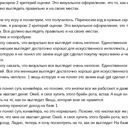
 раскрою 2 критерий оценки. Это визуальное оформление, это то, как 
но выглядеть правильно и на своих местах.
м эту игру и посмотрим, что получилось. Переносим код в нужные скри
тим, я раскрою 2 критерий оценки. Это визуальное оформление, это то
а. Все должно выглядеть правильно и на своих местах.
стим и попробуем.
огу сказать, что визуально все выглядит очень неплохо. Единственное
менюшки выглядят достаточно хорошо для искусственного интеллекта, д
которую я не понял это зачем ещё gpt сделал покупку через меню и че
хо.
огу сказать, что визуально все выглядит очень неплохо. Единственное
окей. Все эти менюшки выглядят достаточно хорошо для искусственного
очень неплохо. 1 вещь которую я не понял это зачем ещё gpt сделал 
е понял суть конвейера, но похоже, что кнопки все же работают и да
 хватает денег. Окей, я смог купить этого брейн рота, встав. А ещё о
ь на то, как он выглядит. Вещь, которая мне не нравится.
нопку приносит доход на базе 1.
е понял суть конвейера, но это нормально. Похоже, что кнопки все же
 что мне не хватает денег. Окей, я смог купить этого брейн рота, вст
ход. Ладно, теперь я хочу посмотреть на то, как он выглядит. На баз