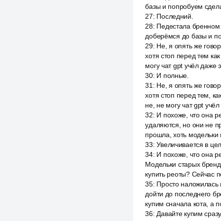
базы и попробуем сдела
27
:
Последний.
28
:
Педестала бренном.
доберёмся до базы и по
29
:
Не, я опять же гово
хотя стоп перед тем как
могу чат gpt учёл даже 
30
:
И полные.
31
:
Не, я опять же гово
хотя стоп перед тем, к
не, не могу чат gpt учё
32
:
И похоже, что она р
удаляются, но они не пр
прошла, хоть модельки 
33
:
Увеличивается в цел
34
:
И похоже, что она р
Модельки старых брендо
купить реоты? Сейчас п
35
:
Просто наложилась н
дойти до последнего бр
купим сначала кота, а 
36
:
Давайте купим сразу