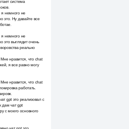
отает система
оков.
, я немного не
но это. Ну давайте все
ботае.
, я немного не
но это выглядит очень
а воровства реально
Мне нравится, что chat
кей, я все равно могу
Мне нравится, что chat
локировка работать.
кировк.
чат gpt это реализовал с
 дам чат gpt
ру с моего основного
авно чат gpt это