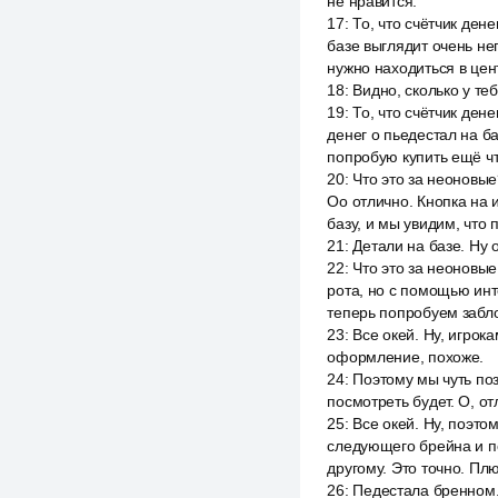
не нравится.
17
:
То, что счётчик ден
базе выглядит очень неп
нужно находиться в цен
18
:
Видно, сколько у теб
19
:
То, что счётчик ден
денег о пьедестал на ба
попробую купить ещё что
20
:
Что это за неоновые
Оо отлично. Кнопка на 
базу, и мы увидим, что 
21
:
Детали на базе. Ну 
22
:
Что это за неоновые
рота, но с помощью инт
теперь попробуем забло
23
:
Все окей. Ну, игрок
оформление, похоже.
24
:
Поэтому мы чуть по
посмотреть будет. О, о
25
:
Все окей. Ну, поэто
следующего брейна и по
другому. Это точно. Пл
26
:
Педестала бренном.