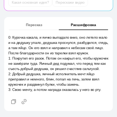
Какая основная идея?
Перескажи видео
Пересказ
Расшифровка
0
:
Курочка какала, и яичко выпадало вниз, оно летело мало
и на дедушку упало, дедушка проснулся, разбудился, глядь,
а там яйцо. Он его взял и направил к небесам своё лицо.
После благодарности он из тарелки взял кружок.
1
:
Покрутил его разок. Потом он накрыл его, чтобы кружочек
не замёрзли туда. Яичный дед подумал, что перед тем как
съесть добрый дедушка, он решил счастлив сальтухой.
2
:
Добрый дедушка, яичный исполнитель мечт яйцо
приправил и немного, блин, попал на печь, затем взял
кружочек и раздвинул булки, чтобы зажечь.
3
:
Свою мечту, а потом награда оказалась у него во рту.