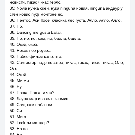
новисти, тикас чикас гёрлс.
35
:
Novia нунка окей, нука ninguna новия, ninguna андаур у
стен новис пуф монтоне ес.
36
:
Пентос, Аси Косе, класика лес густа. Алло. Алло. Алло.
37
:
Но.
38
:
Dancing me gusta bailar.
39
:
Но, но, но, сам, но, байла, байла.
40
:
Окей, окей.
41
:
Roses i оо роузес.
42
:
Пабло фильм кальенте.
43
:
Сам эстер надо новатра, тикас, тикас, тикас, тикас, Оле,
Оле.
44
:
Окей.
45
:
Ми ми.
46
:
Ну.
47
:
Паша, Паша, и что?
48
:
Лаура мар исавель кармин.
49
:
Сам, сам пабло си.
50
:
Си.
51
:
Мига.
52
:
Lock ли мандар?
53
:
Но но.
54
:
Но.