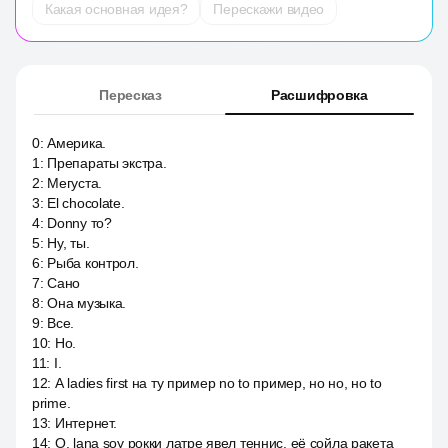
Какая основная идея?
Перескажи видео
Пересказ
Расшифровка
0
:
Америка.
1
:
Препараты экстра.
2
:
Мегуста.
3
:
El chocolate.
4
:
Donny то?
5
:
Ну, ты.
6
:
Рыба контрол.
7
:
Сано
8
:
Она музыка.
9
:
Все.
10
:
Но.
11
:
I.
12
:
А ladies first на ту пример no to пример, но но, но to
prime.
13
:
Интернет.
14
:
О, lana soy рокки латре явел теннис, её сойла ракета