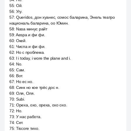
55
:
Ой.
56
:
Угу.
57
:
Queridos, дон хуанес, сомос баларина, Энель театро
националь баларина, оо Юмин.
58
:
Nasa минус райт
59
:
Aespa и фи фи.
60
:
Окей.
61
:
Чиспа и фи фи.
62
:
Но с проблема.
63
:
I i today, i wore the plane and i.
64
:
No.
65
:
Сам.
66
:
Вот.
67
:
Но ес но.
68
:
Синк но кое трёс дос н.
69
:
Оля, Оля.
70
:
Subi.
71
:
Ореха, охо, ореха, охо охо.
72
:
Но.
73
:
У нас работа.
74
:
Сет.
75
:
Tiscore тихо.