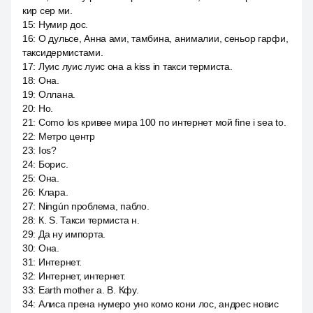
кир сер ми.
15
:
Нумир дос.
16
:
О дульсе, Анна ами, тамбина, анималии, сеньор гарфи,
таксидермистами.
17
:
Луис луис луис она a kiss in такси термиста.
18
:
Она.
19
:
Оллана.
20
:
Но.
21
:
Como los кривее мира 100 по интернет мой fine i sea to.
22
:
Метро центр
23
:
Ios?
24
:
Борис.
25
:
Она.
26
:
Клара.
27
:
Ningún проблема, пабло.
28
:
К. S. Такси термиста н.
29
:
Да ну импорта.
30
:
Она.
31
:
Интернет.
32
:
Интернет, интернет.
33
:
Earth mother a. B. Кфу.
34
:
Алиса прена нумеро уно комо кони лос, андрес новис