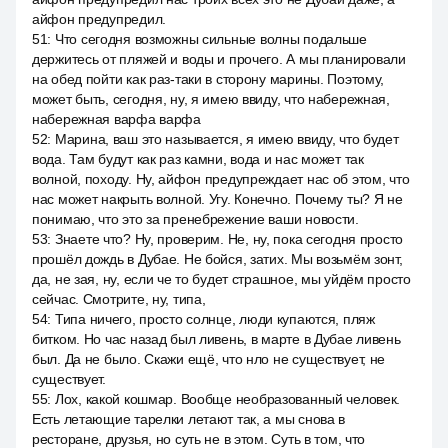
айфон предупредил.
51
:
Что сегодня возможны сильные волны подальше
держитесь от пляжей и воды и прочего. А мы планировали
на обед пойти как раз-таки в сторону марины. Поэтому,
может быть, сегодня, ну, я имею ввиду, что набережная,
набережная варфа варфа
52
:
Марина, ваш это называется, я имею ввиду, что будет
вода. Там будут как раз камни, вода и нас может так
волной, походу. Ну, айфон предупреждает нас об этом, что
нас может накрыть волной. Угу. Конечно. Почему ты? Я не
понимаю, что это за пренебрежение ваши новости.
53
:
Знаете что? Ну, проверим. Не, ну, пока сегодня просто
прошёл дождь в Дубае. Не бойся, затих. Мы возьмём зонт,
да, не зая, ну, если че то будет страшное, мы уйдём просто
сейчас. Смотрите, ну, типа,
54
:
Типа ничего, просто солнце, люди купаются, пляж
битком. Но час назад был ливень, в марте в Дубае ливень
был. Да не было. Скажи ещё, что нло не существует, не
существует.
55
:
Лох, какой кошмар. Вообще необразованный человек.
Есть летающие тарелки летают так, а мы снова в
ресторане, друзья, но суть не в этом. Суть в том, что