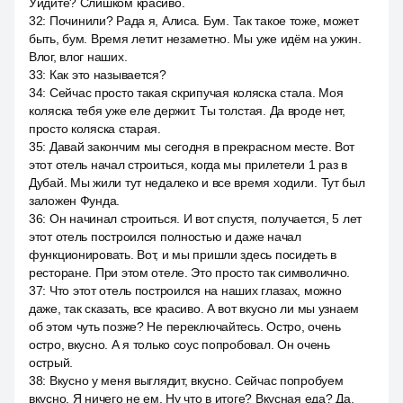
Уйдите? Слишком красиво.
32
:
Починили? Рада я, Алиса. Бум. Так такое тоже, может
быть, бум. Время летит незаметно. Мы уже идём на ужин.
Влог, влог наших.
33
:
Как это называется?
34
:
Сейчас просто такая скрипучая коляска стала. Моя
коляска тебя уже еле держит. Ты толстая. Да вроде нет,
просто коляска старая.
35
:
Давай закончим мы сегодня в прекрасном месте. Вот
этот отель начал строиться, когда мы прилетели 1 раз в
Дубай. Мы жили тут недалеко и все время ходили. Тут был
заложен Фунда.
36
:
Он начинал строиться. И вот спустя, получается, 5 лет
этот отель построился полностью и даже начал
функционировать. Вот, и мы пришли здесь посидеть в
ресторане. При этом отеле. Это просто так символично.
37
:
Что этот отель построился на наших глазах, можно
даже, так сказать, все красиво. А вот вкусно ли мы узнаем
об этом чуть позже? Не переключайтесь. Остро, очень
остро, вкусно. А я только соус попробовал. Он очень
острый.
38
:
Вкусно у меня выглядит, вкусно. Сейчас попробуем
вкусно. Я ничего не ем. Ну что в итоге? Вкусная еда? Да,