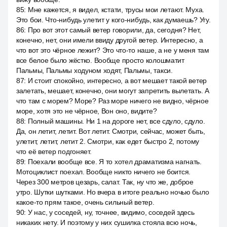
85
:
Мне кажется, я видел, кстати, трусы мои летают. Муха.
Это бои. Что-нибудь улетит у кого-нибудь, как думаешь? Угу.
86
:
Про вот этот самый ветер говорили, да, сегодня? Нет,
конечно, нет, они имели ввиду другой ветер. Интересно, а
что вот это чёрное лежит? Это что-то наше, а не у меня там
все белое было жёстко. Вообще просто колошматит
Пальмы, Пальмы ходуном ходят, Пальмы, такси.
87
:
И стоит спокойно, интересно, а вот мешает такой ветер
залетать, мешает, конечно, они могут запретить вылетать. А
что там с морем? Море? Раз море ничего не видно, чёрное
море, хотя это не чёрное, Вон оно, видите?
88
:
Полный машины. Ни 1 на дороге нет, все сдуло, сдуло.
Да, он летит, летит. Вот летит. Смотри, сейчас, может быть,
улетит, летит, летит 2. Смотри, как едет быстро 2, потому
что её ветер подгоняет.
89
:
Поехали вообще все. Я то хотел драматизма нагнать.
Мотоциклист поехал. Вообще никто ничего не боится.
Через 300 метров цезарь, салат. Так, ну что же, доброе
утро. Шутки шутками. Но вчера в итоге реально ночью было
какое-то прям такое, очень сильный ветер.
90
:
У нас, у соседей, ну, точнее, видимо, соседей здесь
никаких нету. И поэтому у них сушилка стояла всю ночь,