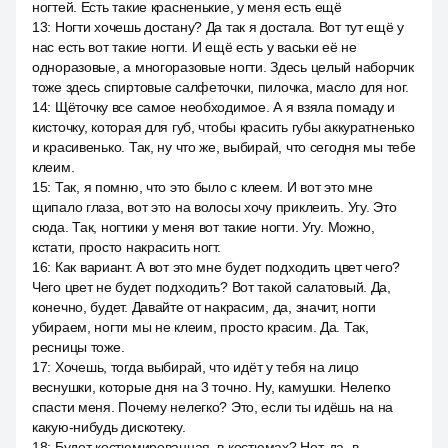
ногтей. Есть такие красненькие, у меня есть ещё
13
:
Ногти хочешь достану? Да так я достала. Вот тут ещё у
нас есть вот такие ногти. И ещё есть у васьки её не
одноразовые, а многоразовые ногти. Здесь целый наборчик
тоже здесь спиртовые салфеточки, пилочка, масло для ног.
14
:
Щёточку все самое необходимое. А я взяла помаду и
кисточку, которая для губ, чтобы красить губы аккуратненько
и красивенько. Так, ну что же, выбирай, что сегодня мы тебе
клеим.
15
:
Так, я помню, что это было с клеем. И вот это мне
щипало глаза, вот это на волосы хочу приклеить. Угу. Это
сюда. Так, ногтики у меня вот такие ногти. Угу. Можно,
кстати, просто накрасить ногт.
16
:
Как вариант. А вот это мне будет подходить цвет чего?
Чего цвет не будет подходить? Вот такой салатовый. Да,
конечно, будет. Давайте от накрасим, да, значит, ногти
убираем, ногти мы не клеим, просто красим. Да. Так,
ресницы тоже.
17
:
Хочешь, тогда выбирай, что идёт у тебя на лицо
веснушки, которые дня на 3 точно. Ну, камушки. Нелегко
спасти меня. Почему нелегко? Это, если ты идёшь на на
какую-нибудь дискотеку.
18
:
Будет костюмированная, в костюмах? Нет, да, в