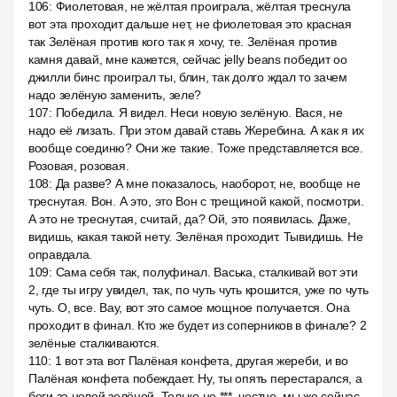
106
:
Фиолетовая, не жёлтая проиграла, жёлтая треснула
вот эта проходит дальше нет, не фиолетовая это красная
так Зелёная против кого так я хочу, те. Зелёная против
камня давай, мне кажется, сейчас jelly beans победит оо
джилли бинс проиграл ты, блин, так долго ждал то зачем
надо зелёную заменить, зеле?
107
:
Победила. Я видел. Неси новую зелёную. Вася, не
надо её лизать. При этом давай ставь Жеребина. А как я их
вообще соединю? Они же такие. Тоже представляется все.
Розовая, розовая.
108
:
Да разве? А мне показалось, наоборот, не, вообще не
треснутая. Вон. А это, это Вон с трещиной какой, посмотри.
А это не треснутая, считай, да? Ой, это появилась. Даже,
видишь, какая такой нету. Зелёная проходит. Тывидишь. Не
оправдала.
109
:
Сама себя так, полуфинал. Васька, сталкивай вот эти
2, где ты игру увидел, так, по чуть чуть крошится, уже по чуть
чуть. О, все. Вау, вот это самое мощное получается. Она
проходит в финал. Кто же будет из соперников в финале? 2
зелёные сталкиваются.
110
:
1 вот эта вот Палёная конфета, другая жереби, и во
Палёная конфета побеждает. Ну, ты опять перестарался, а
беги за новой зелёной. Только не ***, честно, мы же сейчас