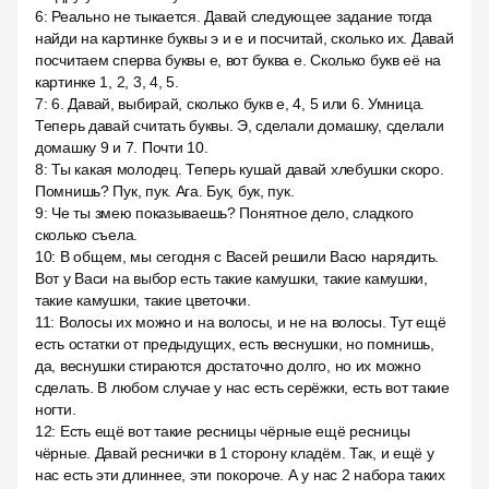
6
:
Реально не тыкается. Давай следующее задание тогда
найди на картинке буквы э и е и посчитай, сколько их. Давай
посчитаем сперва буквы е, вот буква е. Сколько букв её на
картинке 1, 2, 3, 4, 5.
7
:
6. Давай, выбирай, сколько букв е, 4, 5 или 6. Умница.
Теперь давай считать буквы. Э, сделали домашку, сделали
домашку 9 и 7. Почти 10.
8
:
Ты какая молодец. Теперь кушай давай хлебушки скоро.
Помнишь? Пук, пук. Ага. Бук, бук, пук.
9
:
Че ты змею показываешь? Понятное дело, сладкого
сколько съела.
10
:
В общем, мы сегодня с Васей решили Васю нарядить.
Вот у Васи на выбор есть такие камушки, такие камушки,
такие камушки, такие цветочки.
11
:
Волосы их можно и на волосы, и не на волосы. Тут ещё
есть остатки от предыдущих, есть веснушки, но помнишь,
да, веснушки стираются достаточно долго, но их можно
сделать. В любом случае у нас есть серёжки, есть вот такие
ногти.
12
:
Есть ещё вот такие ресницы чёрные ещё ресницы
чёрные. Давай реснички в 1 сторону кладём. Так, и ещё у
нас есть эти длиннее, эти покороче. А у нас 2 набора таких