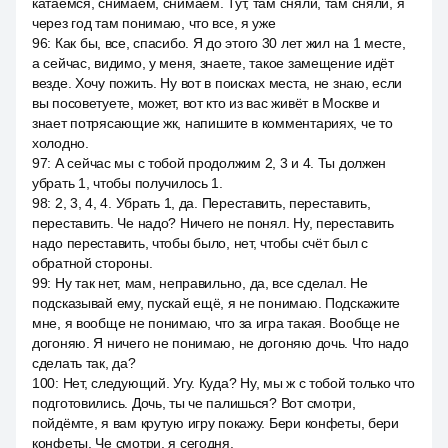
катаемся, снимаем, снимаем. Тут, там сняли, там сняли, я
через год там понимаю, что все, я уже
96
:
Как бы, все, спасибо. Я до этого 30 лет жил на 1 месте,
а сейчас, видимо, у меня, знаете, такое замещение идёт
везде. Хочу пожить. Ну вот в поисках места, не знаю, если
вы посоветуете, может, вот кто из вас живёт в Москве и
знает потрясающие жк, напишите в комментариях, че то
холодно.
97
:
А сейчас мы с тобой продолжим 2, 3 и 4. Ты должен
убрать 1, чтобы получилось 1.
98
:
2, 3, 4, 4. Убрать 1, да. Переставить, переставить,
переставить. Че надо? Ничего не понял. Ну, переставить
надо переставить, чтобы было, нет, чтобы счёт был с
обратной стороны.
99
:
Ну так нет, мам, неправильно, да, все сделал. Не
подсказывай ему, пускай ещё, я не понимаю. Подскажите
мне, я вообще не понимаю, что за игра такая. Вообще не
догоняю. Я ничего не понимаю, не догоняю дочь. Что надо
сделать так, да?
100
:
Нет, следующий. Угу. Куда? Ну, мы ж с тобой только что
подготовились. Дочь, ты че палишься? Вот смотри,
пойдёмте, я вам крутую игру покажу. Бери конфеты, бери
конфеты. Че смотри, я сегодня.