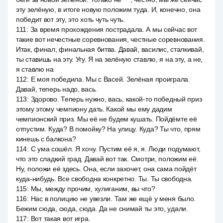
эту зелёную, в итоге новую положим туда. И, конечно, она
победит вот эту, это хоть чуть чуть.
111
:
За время прохождения пострадала. А мы сейчас вот
такие вот нечестные соревнования, честные соревнования.
Итак, финал, финальная битва. Давай, василис, сталкивай,
ты ставишь на эту. Угу. Я на зелёную ставлю, я на эту, а не,
я ставлю на
112
:
Е моя победила. Мы с Васей. Зелёная проиграла.
Давай, теперь надо, вась.
113
:
Здорово. Теперь нужно, вась, какой-то победный приз
этому этому чемпиону дать. Какой мы ему дадим
чемпионский приз. Мы её не будем кушать. Пойдёмте её
отпустим. Куда? В помойку? На улицу. Куда? Ты что, прям
кинешь с балкона?
114
:
С ума сошёл. Я хочу. Пустим её я, я. Люди подумают,
что это сладкий град. Давай вот так. Смотри, положим её.
Ну, положи её здесь. Она, если захочет, она сама пойдёт
куда-нибудь. Все свободна конкретно. Ты. Ты свободна.
115
:
Мы, между прочим, хулиганим, вы что?
116
:
Нас в полицию не увезли. Там же ещё у меня было.
Бежим сюда, сюда, сюда. Да не снимай ты это, удали.
117
:
Вот такая вот игра.