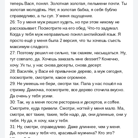
теперь Вася, понял. Золотная золотая, пельмени почти. Ты
золотая молодёжь. Нет, я золотая бабка, я себя бублю
справедливо, а ты суп. У меня ощущение.
26
:
То у меня муж решил худеть, но при этом никому не
рассказывает. Посмотрите на его обед. Что-то задумал.
Когда у тебя муж неправильно понял английский язык. Я
просто ещё у меня была 2 версия, что ты хочешь съесть
максимум сладкого.
27
:
Поэтому решил не сильно, так скажем, насыщаться. Ну,
тут совпало, да. Хочешь заказать мне dessert? Конечно,
хочу. Ух ты, у нас снова десерты, снова десерт.
28
:
Василёк, у Васи её привычное дерево, а муж сегодня,
посмотрите, смотрите, какое огромное.
29
:
Не умеешь не бери, смотри так. Папа у нас пошёл на
стрижку. Дамочка, посмотрите, все дерево сточила вкусно.
Да очень у тебя усики.
30
:
Так, ну а меня после ресторана и десертов, и coffee.
Смотрите, куда привели. Смотри, ногтей у меня мало. Ма,
смотри, вот такие, такие, тебе надо, да, они длинные, они у
тебя. Ну да, я хочу, как у тебя.
31
:
Ну, смотри, справедливо. Даже длиннее, чем у меня.
Да, почти как у тебя что, красивый мужчина? Кто это?