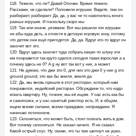
118
:
Тяжело, что ли? Давай Опочки. Время тяжело.
Расскажи, че сделали? Положили игрушки. Видите, там он
разбирает, разбирает. Да, да, у вас че то накопилось много
разных игрушек. И поскольку скоро мы
119
:
Так или иначе, уезжаем. Вот мы решили эти игрушки
не абы куда деть, а отнести в детскую игровую зону, потому
что детям они ещё пригодятся. Да, да. Вдруг кто-то вдруг он
захочет вот это.
120
:
Вдруг здесь захочет туда собрать какую-то штуку эти
им понравится так круто оделся сегодня такая взрослая а а
почему здесь не 0? А g ну вот так вот у них, а может.
121
:
Не думаю, что джи это 0, для них это джи 0 у них g это
ground ground, это как бы земля, земля да.
122
:
Да, мы вновь пришли в этот ресторан, который нам
понравился, индийский ресторан. Обсуждаем то, что надо
искать квартиру. Ну, точнее, мы её ищем. У нас есть как бы
и самопоиск, и у нас нанятый риелтор есть. И, в общем,
ищем всеми силами, всеми правдами, неправдами. Я
начинаю потихонечк.
123
:
Склоняться, что может быть, стоит поехать жить в дом.
Вот почему склоняться. Не сказал ничего. Я не сказал.
Какой острый соус. Ну, скажи, что ты там шепнул на ушко,