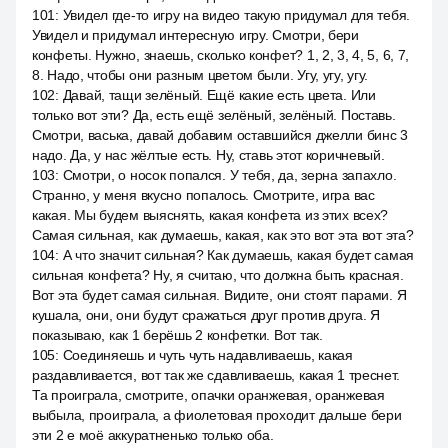
101
:
Увидел где-то игру на видео такую придумал для тебя.
Увидел и придумал интересную игру. Смотри, бери
конфеты. Нужно, знаешь, сколько конфет? 1, 2, 3, 4, 5, 6, 7,
8. Надо, чтобы они разным цветом были. Угу, угу, угу.
102
:
Давай, тащи зелёный. Ещё какие есть цвета. Или
только вот эти? Да, есть ещё зелёный, зелёный. Поставь.
Смотри, васька, давай добавим оставшийся джелли бинс 3
надо. Да, у нас жёлтые есть. Ну, ставь этот коричневый.
103
:
Смотри, о носок попался. У тебя, да, зерна запахло.
Странно, у меня вкусно попалось. Смотрите, игра вас
какая. Мы будем выяснять, какая конфета из этих всех?
Самая сильная, как думаешь, какая, как это вот эта вот эта?
104
:
А что значит сильная? Как думаешь, какая будет самая
сильная конфета? Ну, я считаю, что должна быть красная.
Вот эта будет самая сильная. Видите, они стоят парами. Я
кушала, они, они будут сражаться друг против друга. Я
показываю, как 1 берёшь 2 конфетки. Вот так.
105
:
Соединяешь и чуть чуть надавливаешь, какая
раздавливается, вот так же сдавливаешь, какая 1 треснет.
Та проиграла, смотрите, опачки оранжевая, оранжевая
выбыла, проиграла, а фиолетовая проходит дальше бери
эти 2 е моё аккуратненько только оба.