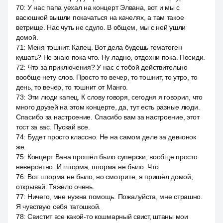
70
:
У нас папа уехал на концерт Элвана, вот и мы с
васюшкой вышли покачаться на качелях, а там такое
ветрище. Нас чуть не сдуло. В общем, мы с ней ушли
домой.
71
:
Меня тошнит. Капец. Вот дела будешь гематоген
кушать? Не знаю пока что. Ну ладно, отдохни пока. Посиди.
72
:
Что за приключения? У нас с тобой действительно
вообще нету слов. Просто то вечер, то тошнит, то утро, то
день, то вечер, то тошнит от Манго.
73
:
Эти люди капец. К слову говоря, сегодня я говорил, что
много друзей на этом концерте, да, тут есть разные люди.
Спасибо за настроение. Спасибо вам за настроение, этот
тост за вас. Пускай все.
74
:
Будет просто классно. Не на самом деле за девчонок
же.
75
:
Концерт Вана прошёл было суперски, вообще просто
невероятно. И шторма, шторма не было. Что
76
:
Вот шторма не было, но смотрите, я пришёл домой,
открывай. Тяжело очень.
77
:
Ничего, мне нужна помощь. Пожалуйста, мне страшно.
Я чувствую себя татошкой.
78
:
Свистит все какой-то кошмарный свист, штаны мои