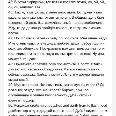
45
:
Внутри сюрпризик, где вот на коляске точно, да, ой, ой,
ой, ой, напугал. Ой.
46
:
Так, ну а мы дома, у меня ингаляция. Вот долечиваю
кашель, мои уже там готовятся ко сну. В общем, день был
прекрасный день был замечательный, на расслабончике.
Жду, когда до конца пройдёт кашель, и тогда мы сможем
поеха.
47
:
Пошопиться. Я очень хочу пошопиться. Мне очень надо.
Мне очень надо, очень душа требует, душа требует шопинг
всех вас обнимаю. Прекрасного вам дня, вечера или ночи,
в зависимости от того, когда вы смотрите этот влог. Ну или,
может быть, даж,
48
:
Приятного аппетита пока посмотрите. Просто я такой
думаю, что нас всех объединяет. Мы вот сейчас у меня
сейчас расскажу. Зайка, у меня у Лены и у артура пришли
смски такой.
49
:
Музыка играет. Что слышишь, какая музыка играет? Да
реально, откуда музыка играет? Короче, пришло
оповещение о общей безопасности Дубай сити из
expressing двор.
50
:
Кондишн стейк ли of beaches and earth from to flash flood
драйвит кер энд нид эдвай короче тесей Дубай видите прям
айфон предупредил нас троих всех это не Дубай даже, а