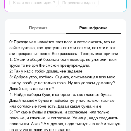
Какая основная идея?
Перескажи видео
Пересказ
Расшифровка
0
:
Прежде чем начнётся этот влог, я хотел сказать, что на
сайте кукояка, ком доступны вот эти вот эти, вот эти и вот
эти прекрасные вещи. Все рассказал. Теперь влог пришли.
1
:
Смски о общей безопасности помощь не улетели, твои
трусы то не зря the смской предупреждали.
2
:
Так у нас с тобой домашнее задание.
3
:
Доброе утро, котёнок. Сценка, описывающая всю мою
школу, вообще не только твою. Ну что делаем домашку?
Давай так, гласные a e?
4
:
Найди наборы букв, в которых только гласные буквы.
Давай назовём буквы и поймём тут у нас только гласные
или согласные тоже есть. Давай какая буква и и е.
5
:
Тут какие буквы и гласные, и согласные, или только
гласные, и гласные, и согласные. Умница, надо соединить
половинки. А как? А я думаю, надо тыкнуть на неё и тыкнуть
на другую половинку не тыкается.