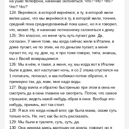
на ушко телефона, начинаю склоняться. Что? Что? Что?
Что? Что?
124
:
Вернёмся, в которой вернёмся, в ту, в которой жили
велик шанс, что мы вернёмся в ту, в которой жили, точнее,
средний пока среднеуровневый пока шанс, но я и говорил,
что, может. Ну, я начинаю потихонечку склоняться к дому.
125
:
Это классно, но меня чуть чуть пугает дом. Да,
согласен. У меня тоже, мы когда сейчас жили в Италии, в
доме пугает, не по этим, не по деньгам пугает, а меня
пугает по, ну, ну, дом, ну, я про тоже говорю, типа, знаешь,
мы с Васей возвращаемся.
126
:
Мы в нём, я такая, а меня, ну, мы когда вот в Италии
были в доме, вот наступает ночь, я со 2 этажа спустился на
1 пописать, пописал, и как побежал потом обратно, я
примерно так, да, мам, мне надо воды.
127
:
Воду взяла и обратно быстренько при этом в окна не
смотреть да в окна главное не смотреть. Потом, что самое
страшное, видеть какой-нибудь образ в окне. Вообще кто-
нибудь, прикинь, вот так стоит.
128
:
Я все это когда новый влог, где была мама, скажи суть
только есть. Не, нет, как бы есть рассказать.
129
:
Мы были в туалете, суть, суть, да.
130
:
Она никогда здесь картошку не доела, говорит, но я