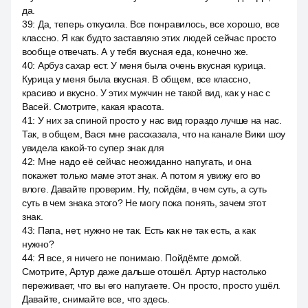
да.
39
:
Да, теперь откусила. Все понравилось, все хорошо, все
классно. Я как будто заставляю этих людей сейчас просто
вообще отвечать. А у тебя вкусная еда, конечно же.
40
:
Арбуз сахар ест. У меня была очень вкусная курица.
Курица у меня была вкусная. В общем, все классно,
красиво и вкусно. У этих мужчин не такой вид, как у нас с
Васей. Смотрите, какая красота.
41
:
У них за спиной просто у нас вид гораздо лучше на нас.
Так, в общем, Вася мне рассказала, что на канале Вики шоу
увидела какой-то супер знак для
42
:
Мне надо её сейчас неожиданно напугать, и она
покажет только маме этот знак. А потом я увижу его во
влоге. Давайте проверим. Ну, пойдём, в чем суть, а суть
суть в чем знака этого? Не могу пока понять, зачем этот
знак.
43
:
Папа, нет, нужно не так. Есть как не так есть, а как
нужно?
44
:
Я все, я ничего не понимаю. Пойдёмте домой.
Смотрите, Артур даже дальше отошёл. Артур настолько
переживает, что вы его напугаете. Он просто, просто ушёл.
Давайте, снимайте все, что здесь.