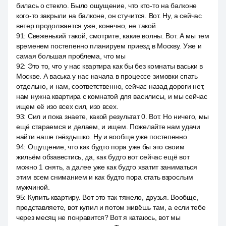
билась о стекло. Было ощущение, что кто-то на балконе
кого-то закрыли на балконе, он стучится. Вот. Ну, а сейчас
ветер продолжается уже, конечно, не такой.
91
:
Свеженький такой, смотрите, какие волны. Вот. А мы тем
временем постепенно планируем приезд в Москву. Уже и
самая большая проблема, что мы
92
:
Это то, что у нас квартира как бы без комнаты васьки в
Москве. А васька у нас начала в процессе зимовки спать
отдельно, и нам, соответственно, сейчас назад дороги нет,
нам нужна квартира с комнатой для василисы, и мы сейчас
ищем её изо всех сил, изо всех.
93
:
Сил и пока знаете, какой результат 0. Вот. Но ничего, мы
ещё стараемся и делаем, и ищем. Пожелайте нам удачи
найти наше гнёздышко. Ну и вообще уже постепенно
94
:
Ощущение, что как будто пора уже бы это своим
жильём обзавестись, да, как будто вот сейчас ещё вот
можно 1 снять, а далее уже как будто хватит заниматься
этим всем сниманием и как будто пора стать взрослым
мужчиной.
95
:
Купить квартиру. Вот это так тяжело, друзья. Вообще,
представляете, вот купил и потом живёшь там, а если тебе
через месяц не понравится? Вот я катаюсь, вот мы