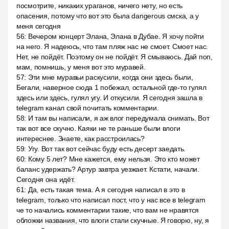
посмотрите, никаких ураганов, ничего нету, но есть
опасения, потому что вот это была dangerous смска, а у
меня сегодня
56
:
Вечером концерт Элана, Элана в Дубае. Я хочу пойти
на него. Я надеюсь, что там пляж нас не смоет. Смоет нас.
Нет, не пойдёт. Поэтому он не пойдёт. Я смываюсь. Дай поп,
мам, помнишь, у меня вот это муравей.
57
:
Эти мне муравьи раскусили, когда они здесь были,
Бегали, наверное сюда 1 побежал, остальной где-то гулял
здесь или здесь, гулял угу. И откусили. Я сегодня зашла в
telegram канал свой почитать комментарии.
58
:
И там вы написали, я аж влог передумала снимать. Вот
так вот все скучно. Каяки не те раньше были влоги
интереснее. Знаете, как расстроилась?
59
:
Угу. Вот так вот сейчас буду есть десерт заедать.
60
:
Кому 5 лет? Мне кажется, ему нельзя. Это кто может
баланс удержать? Артур завтра уезжает. Кстати, начали.
Сегодня она идёт.
61
:
Да, есть такая тема. А я сегодня написал в это в
telegram, только что написал пост, что у нас все в telegram
че то начались комментарии такие, что вам не нравятся
обложки названия, что влоги стали скучные. Я говорю, ну, я