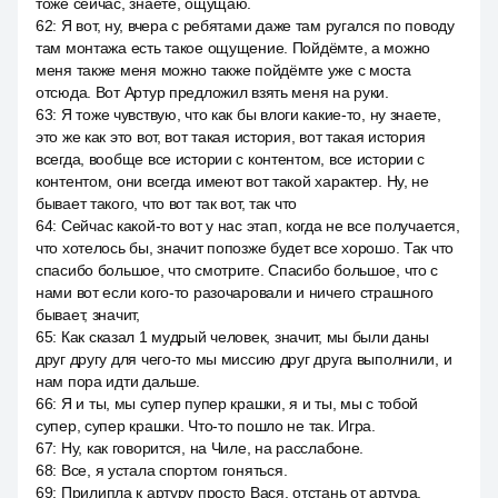
тоже сейчас, знаете, ощущаю.
62
:
Я вот, ну, вчера с ребятами даже там ругался по поводу
там монтажа есть такое ощущение. Пойдёмте, а можно
меня также меня можно также пойдёмте уже с моста
отсюда. Вот Артур предложил взять меня на руки.
63
:
Я тоже чувствую, что как бы влоги какие-то, ну знаете,
это же как это вот, вот такая история, вот такая история
всегда, вообще все истории с контентом, все истории с
контентом, они всегда имеют вот такой характер. Ну, не
бывает такого, что вот так вот, так что
64
:
Сейчас какой-то вот у нас этап, когда не все получается,
что хотелось бы, значит попозже будет все хорошо. Так что
спасибо большое, что смотрите. Спасибо большое, что с
нами вот если кого-то разочаровали и ничего страшного
бывает, значит,
65
:
Как сказал 1 мудрый человек, значит, мы были даны
друг другу для чего-то мы миссию друг друга выполнили, и
нам пора идти дальше.
66
:
Я и ты, мы супер пупер крашки, я и ты, мы с тобой
супер, супер крашки. Что-то пошло не так. Игра.
67
:
Ну, как говорится, на Чиле, на расслабоне.
68
:
Все, я устала спортом гоняться.
69
:
Прилипла к артуру просто Вася, отстань от артура.