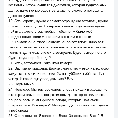
костюмах, чтобы были все дискотека, которая будет очень
долго, даже ночью будет. Вы даже не сможете покушать,
даже не кушаете.
19
:
Это, короче, нужно с самого утра нужно вставать, нужно
пойти с самого утра. Наверное, какую-то дискотеку нужно
пойти с самого утра, чтобы, чтобы прям было моё
предложение, если мы красим вот этим вот ногти.
20
:
То можно на глаза наклеить либо вот такие, либо вот
такие, а такие, либо вот такие накрасить глазки вот такими
тенями, да, и можно клеить веснушки. Будет супер, но это
будет тогда перебор, да?
21
:
Итак, готовимся. Закрывай камеру.
22
:
Вау, какая красотка. Дай-ка сниму, что у тебя на волосах
камушки наклеили цветочки. Ух ты, губёшки, губёшки. Тут
чокер. И какой лук у вас, дамочка? Вау.
23
:
Нормально.
24
:
Неплохо. Мы тем временем снова пришли в заведение,
в котором нам очень понравилось, да, которое нам очень
понравилось. И мы кушаем блюда, которые нам очень
понравились. Все верно? Молодец. Да, особенно вот дамы
у неё снова
25
:
С золотом оо. Я знаю, кто Вася. Знаешь, кто Вася? Я