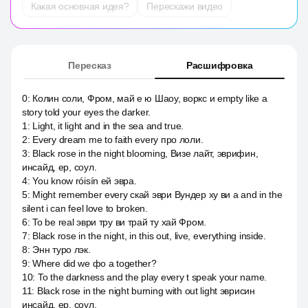
Какая основная идея?
Перескажи видео
Пересказ
Расшифровка
0
:
Колин соли, Фром, май е ю Шаоу, воркс и empty like a
story told your eyes the darker.
1
:
Light, it light and in the sea and true.
2
:
Every dream me to faith every про лоли.
3
:
Black rose in the night blooming, Визе лайт, эврифин,
инсайд, ер, соул.
4
:
You know róisín ей эвра.
5
:
Might remember every скай эври Вундер ху ви a and in the
silent i can feel love to broken.
6
:
To be real эври тру ви трай ту хай Фром.
7
:
Black rose in the night, in this out, live, everything inside.
8
:
Энн туро лэк.
9
:
Where did we фо а together?
10
:
To the darkness and the play every t speak your name.
11
:
Black rose in the night burning with out light эврисин
инсайд, ер, соул.