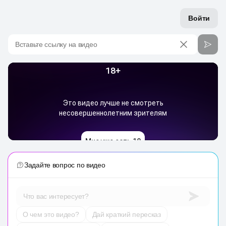
Войти
Вставьте ссылку на видео
Задайте вопрос по видео
Что вас интересует?
О чем это видео?
Дай краткий пересказ