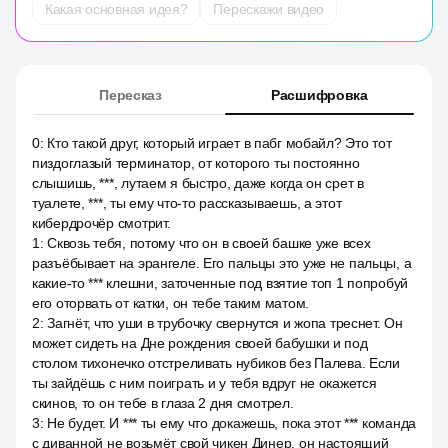
Какая основная идея?
Перескажи видео
Пересказ
Расшифровка
0
:
Кто такой друг, который играет в пабг мобайл? Это тот
пиздоглазый терминатор, от которого ты постоянно
слышишь, ***, лутаем я быстро, даже когда он срет в
туалете, ***, ты ему что-то рассказываешь, а этот
кибердрочёр смотрит.
1
:
Сквозь тебя, потому что он в своей башке уже всех
разъёбывает на эрангеле. Его пальцы это уже не пальцы, а
какие-то *** клешни, заточенные под взятие топ 1 попробуй
его оторвать от катки, он тебе таким матом.
2
:
Загнёт, что уши в трубочку свернутся и жопа треснет. Он
может сидеть на Дне рождения своей бабушки и под
столом тихонечко отстреливать нубиков без Палева. Если
ты зайдёшь с ним поиграть и у тебя вдруг не окажется
скинов, то он тебе в глаза 2 дня смотрел.
3
:
Не будет. И *** ты ему что докажешь, пока этот *** команда
с диванной не возьмёт свой чикен Динер, он настоящий