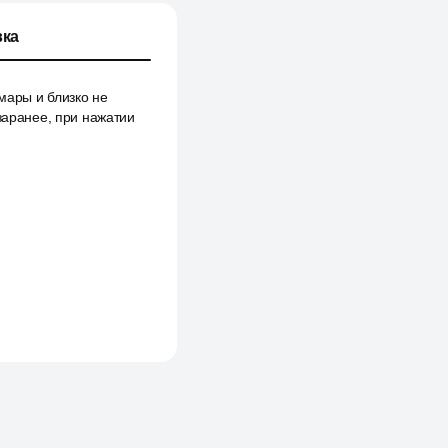
ка
мары и близко не
заранее, при нажатии