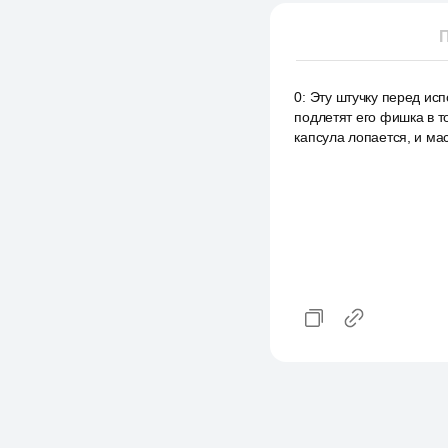
П
0
:
Эту штучку перед исп
подлетят его фишка в т
капсула лопается, и ма