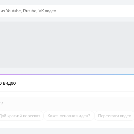
 из Youtube, Rutube, VK видео
о видео
т?
Дай краткий пересказ
Какая основная идея?
Перескажи видео