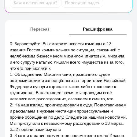
Какая основная идея?
Перескажи видео
Пересказ
Расшифровка
0
:
Здравствуйте. Вы смотрите новости команды а 13
издания Россия криминальная по ситуации, связанной с
челябинским бизнесменом михаилом игнатовым, михаила
и его супругу наталью лишили всего имущества из за того,
что его причислили к
1
:
Объединению Махонин ские, признанного судом
экстремистским и запрещённого на территории Российской
Федерации супруги отрицают какое-либо отношение к
группировке. В настоящее время мы проводим своё
независимое расследование, оглашаем в сми то, что
2
:
На наш взгляд, проигнорировали в суде. Подготавливаем
и рассылаем в нужные инстанции процессуальные и
прочие обращения по делу. Следите за нашими новостями.
Мы приступили к независимому расследованию 13 марта.
За 2 недели нами изучено
3
:
3 сотни страниц документов просмотрено около 2 часов