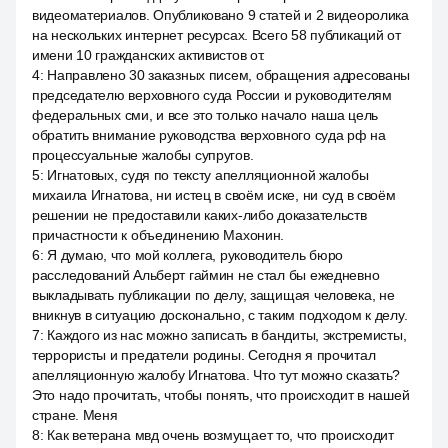
видеоматериалов. Опубликовано 9 статей и 2 видеоролика
на нескольких интернет ресурсах. Всего 58 публикаций от
имени 10 гражданских активистов от.
4
:
Направлено 30 заказных писем, обращения адресованы
председателю верховного суда России и руководителям
федеральных сми, и все это только начало наша цель
обратить внимание руководства верховного суда рф на
процессуальные жалобы супругов.
5
:
Игнатовых, судя по тексту апелляционной жалобы
михаила Игнатова, ни истец в своём иске, ни суд в своём
решении не предоставили каких-либо доказательств
причастности к объединению Махонин.
6
:
Я думаю, что мой коллега, руководитель бюро
расследований Альберт гаймин не стал бы ежедневно
выкладывать публикации по делу, защищая человека, не
вникнув в ситуацию досконально, с таким подходом к делу.
7
:
Каждого из нас можно записать в бандиты, экстремисты,
террористы и предатели родины. Сегодня я прочитал
апелляционную жалобу Игнатова. Что тут можно сказать?
Это надо прочитать, чтобы понять, что происходит в нашей
стране. Меня
8
:
Как ветерана мвд очень возмущает то, что происходит