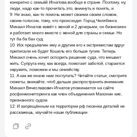
конкретно с семьёй Игнатова вообще в стране. Поэтому, ну,
люди, надо как-то прочитать это, вникнуть и понять, и
9
:
Не знаю, как-то помочь может своими своим словом,
своим голосом, тому, что происходит. Город Челябинск.
Михаил Игнатов живёт с женой и 2 дочерьми, он бизнесмен
и работает много вместе с женой для страны и семьи. Но
тут ба ба бах суд.
10
:
Иск предъявлен ему и другим его к экстремистам вдруг
приписали не будет Кошель его больше тугим. Теперь
Михаил очень хочет оспорить решение суда, что мешает
жить. Супруга ему, как всегда, помогает заботой, старается
окружить, поможем и мы семейству.
11
:
А как же иначе нам поступить? Читайте статьи, смотрите
сюжеты, вникайте, чтоб дальше распространить внимание
Михаил Вячеславович Игнатов упоминается на сайте
росфинмониторинга как член объединения Махонин кие,
признанного судом.
12
:
И запрещённым на территории рф песенки деталей не
расскажешь, изучайте наши публикации.