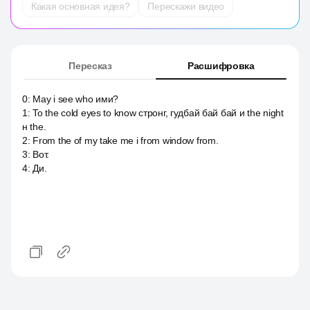
Какая основная идея?
Перескажи видео
Пересказ
Расшифровка
0
:
May i see who ими?
1
:
To the cold eyes to know стронг, гудбай бай бай и the night
н the.
2
:
From the of my take me i from window from.
3
:
Вот.
4
:
Ди.