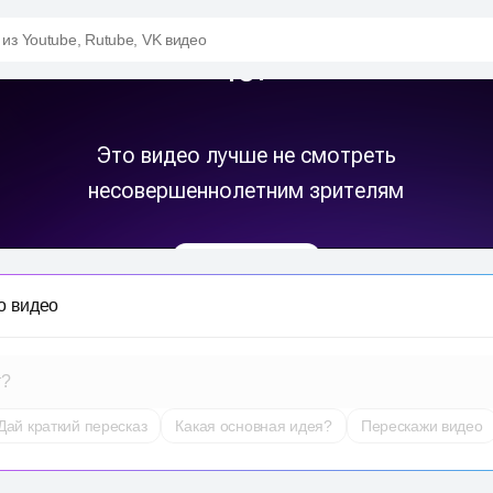
 из Youtube, Rutube, VK видео
о видео
т?
Дай краткий пересказ
Какая основная идея?
Перескажи видео