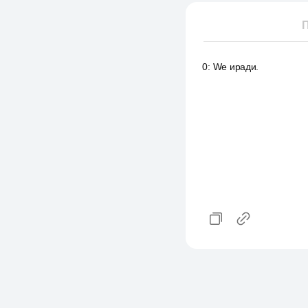
П
0
:
We иради.