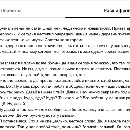
Пересказ
Расшифров
жентльмены, на связи шиди мен, леди леска и новый кубик. Привет, д
еоролик. И сегодня наступил очередной день в нашей деревне жителе
еликолепные каникулы. Совсем не за горами.
оже в деревне постепенно начинает теплеть снегга, конечно, у нас уже
рковатый, и поэтому сегодня мы готовимся к ежегодным соревновани
равляемся к пляжу возле больницы и вам сегодня покажем, что там п
готовиться. Но вы, друзья, прямо сейчас просто не ленитесь. Поставь
аю, весна это уже кайф, честно говоря, то, что
ите это время, то да, просто поставьте лайк и пишите, какой месяц ле
ы. Вот. Ну а мы, короче, так, ребят, в общем, технически наши лодки
ось так резко. Давай начнём с тебя. Давай. Нам нужно заправить лодки
к, не надо. Куда, куда? Куда? Так сколько? Все ребята, у меня как ра
щё. Ну, давай.
у давайте так, мы можем вообще всю бензоколонку влить, так что ниче
, держи. Держи рукоятку вот эту заливай.
Я остановился. Это я не специально, честное слово. Да, я видела леск
ло такое. Так, у нас с тобой тоже, помнишь? Заливай, заливай. Да, во