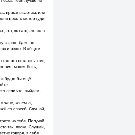
о леска. Тебя лучше не
йчас прикалываетесь или
меня просто мотор гудит
, вот, вот это, это не я
оду сырая. Даже не
так и резко. В общем,
 так, это оставить, там,
астения, может быть,
как будто бы ещё
айте.
сто если что, выйдем,
о можно, конечно,
какой-то способ. Слушай,
трите на тебе. Получай.
осто так, леска. Слушай,
естно говоря, я себя