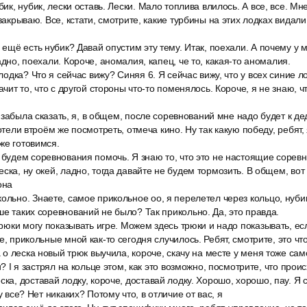
бик, нубик, лески оставь. Лески. Мало топлива влилось. А все, все. Мне
 закрываю. Все, кстати, смотрите, какие турбины на этих лодках видал
о ещё есть нубик? Давай опустим эту тему. Итак, поехали. А почему у 
адно, поехали. Короче, аномалия, капец, че то, какая-то аномалия.
 лодка? Что я сейчас вижу? Синяя 6. Я сейчас вижу, что у всех синие лод
начит то, что с другой стороны что-то поменялось. Короче, я не знаю, ч
т, забыла сказать, я, в общем, после соревнований мне надо будет к дед
хотели втроём же посмотреть, отмеча кино. Ну так какую победу, ребят,
же готовимся.
 будем соревнования помочь. Я знаю то, что это не настоящие соревн
ска, ну окей, ладно, тогда давайте не будем тормозить. В общем, вот 
она
ольно. Знаете, самое прикольное оо, я перелетел через кольцо, нуби
ше таких соревнований не было? Так прикольно. Да, это правда.
трюки могу показывать игре. Можем здесь трюки и надо показывать, есл
е, прикольные мной как-то сегодня случилось. Ребят, смотрите, это чт
а о леска новый трюк выучила, короче, скачу на месте у меня тоже само
и? I я застрял на кольце этом, как это возможно, посмотрите, что проис
ска, доставай лодку, короче, доставай лодку. Хорошо, хорошо, пау. Я 
у все? Нет никаких? Потому что, в отличие от вас, я