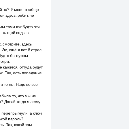
ой-то? У меня вообще
он здесь, ребят, че
мы сами как будто эти
й толщей воды в
, смотрите, здесь
. Эх, ещё я вот 8 стрел.
 будто бы нужны
мотри.
е кажется, оттуда будут
. Так, есть попадание.
 и те же. Надо во все
абыла то, что мы не
т? Давай тогда я леску
с перепрыгнули, а ключ
такой пароль?
ть. Так, какой там