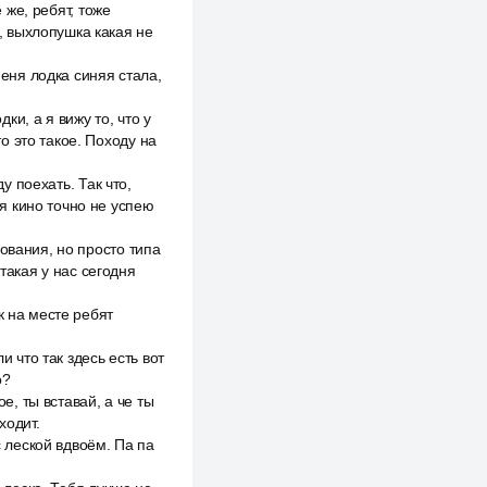
 же, ребят, тоже
и, выхлопушка какая не
меня лодка синяя стала,
ки, а я вижу то, что у
то это такое. Походу на
у поехать. Так что,
 я кино точно не успею
ования, но просто типа
такая у нас сегодня
к на месте ребят
и что так здесь есть вот
о?
е, ты вставай, а че ты
ходит.
с леской вдвоём. Па па