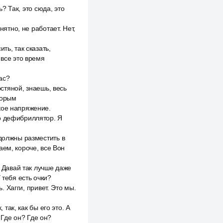
ь? Так, это сюда, это
нятно, не работает. Нет,
ть, так сказать,
 все это время
ас?
рстяной, знаешь, весь
торым
кое напряжение.
то дефибриллятор. Я
 должны разместить в
аем, короче, все Вон
. Давай так лучше даже
 тебя есть очки?
. Хагги, привет. Это мы.
 так, как бы его это. А
 Где он? Где он?