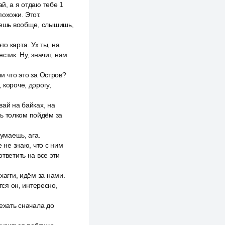
й, а я отдаю тебе 1
похожи. Этот.
маешь вообще, слышишь,
то карта. Ух ты, на
стик. Ну, значит, нам
ли что это за Остров?
 короче, дорогу,
вай на байках, на
ь толком пойдём за
думаешь, ага.
е не знаю, что с ним
тветить на все эти
хагги, идём за нами.
тся он, интересно,
оехать сначала до