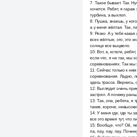
7
:
Такое бывает. Так. Ну
хочется. Ребят, я гараж
турбина, а выхлоп.
8
:
Пушка, знаешь, у ког
а у меня жёлтая. Так, л
9
:
Резко. А у тебя какая
всех жёлтые, это, это з
солнце все выцвело.
10
:
Вот, а, кстати, ребя
если что, я не так, мы 
соревнованиях. Так мы 
11
:
Сейчас только к ним
соревнования. Ладно, ле
здесь трасса. Вернись, 
12
:
Выглядит очень прик
застрял. А почему рань
13
:
Так, опа, ребята, я 
такие, короче, невысоки
14
:
У меня где, где ты з
все это время тут, что л
15
:
Вообще, что? Ой, ле
па, пау, пау, пау. Почем