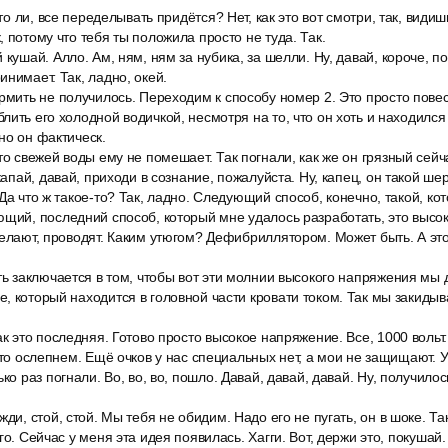
что ли, все переделывать придётся? Нет, как это вот смотри, так, видиш
 потому что тебя ты положила просто не туда. Так.
кушай. Алло. Ам, ням, ням за нубика, за шелли. Ну, давай, короче, по
инимает. Так, ладно, окей.
рмить не получилось. Переходим к способу номер 2. Это просто повеси
лить его холодной водичкой, несмотря на то, что он хоть и находился
но он фактическ.
то свежей воды ему не помешает. Так погнали, как же он грязный сейч
 капай, давай, приходи в сознание, пожалуйста. Ну, капец, он такой ше
 Да что ж такое-то? Так, ладно. Следующий способ, конечно, такой, ко
ющий, последний способ, который мне удалось разработать, это высо
делают, проводят. Каким утюгом? Дефибриллятором. Может быть. А э
.
ть заключается в том, чтобы вот эти молнии высокого напряжения мы
, который находится в головной части кровати током. Так мы закидыв
ак это последняя. Готово просто высокое напряжение. Все, 1000 вольт
это ослепнем. Ещё очков у нас специальных нет, а мои не защищают. У
ко раз погнали. Во, во, во, пошло. Давай, давай, давай. Ну, получилось
ди, стой, стой. Мы тебя не обидим. Надо его не пугать, он в шоке. Так,
го. Сейчас у меня эта идея появилась. Хагги. Вот, держи это, покушай.