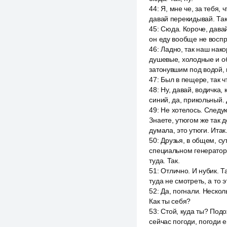
44
:
Я, мне че, за тебя, 
давай перекидывай. Так,
45
:
Сюда. Короче, давай 
он еду вообще не воспр
46
:
Ладно, так наш нако
душевые, холодные и об
затонувшим под водой, 
47
:
Был в пещере, так ч
48
:
Ну, давай, водичка,
синий, да, прикольный.
49
:
Не хотелось. Следу
Знаете, утюгом же так 
думала, это утюги. Итак
50
:
Друзья, в общем, су
специальном генераторе
туда. Так.
51
:
Отлично. И нубик. Т
туда не смотреть, а то 
52
:
Да, погнали. Несколь
Как ты себя?
53
:
Стой, куда ты? Подож
сейчас погоди, погоди е