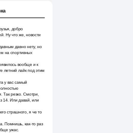
ка
рузья, добро
й. Ну что же, новости
 давным давно нету, но
ям на спортивных
оявилось вообще и к
те летний лайк под этим
та у вас самый
 полностью
. Так резко. Смотри,
з 14. Или давай, или
го страшного, я че то
а. Помнишь, как-то раз
обще ужас.