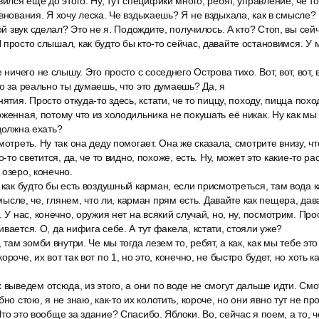
вился ещё до этого. Ну, тут специфики много, ребят, управление, че т
евнования. Я хочу леска. Че вздыхаешь? Я не вздыхала, как в смысле?
кой звук сделал? Это не я. Подождите, получилось. А кто? Стоп, вы се
 просто слышал, как будто бы кто-то сейчас, давайте остановимся. У 
ничего не слышу. Это просто с соседнего Острова тихо. Вот, вот, вот, вот
то за реально ты думаешь, что это думаешь? Да, я
ятия. Просто откуда-то здесь, кстати, че то пиццу, походу, пицца пох
женная, потому что из холодильника не покушать её никак. Ну как мы 
 должна ехать?
отреть. Ну так она деду помогает. Она же сказала, смотрите внизу, что
о-то светится, да, че то видно, похоже, есть. Ну, может это какие-то р
 озеро, конечно.
 как будто бы есть воздушный карман, если присмотреться, там вода 
 смысле, че, глянем, что ли, карман прям есть. Давайте как пещера, дав
. У нас, конечно, оружия нет на всякий случай, но, ну, посмотрим. Про
вается. О, да нифига себе. А тут факела, кстати, стояли уже?
 там зомби внутри. Че мы тогда лезем то, ребят, а как, как мы тебе эт
ороче, их вот так вот по 1, но это, конечно, не быстро будет, но хоть 
 выведем отсюда, из этого, а они по воде не смогут дальше идти. Смо
но стою, я не знаю, как-то их колотить, короче, но они явно тут не пр
то это вообще за здание? Спасибо. Яблоки. Во, сейчас я поем, а то, ч