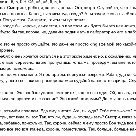
е. 6, 5, 0 9. Ой, ой, ой, 6, 5, 5.
Оппа. Смотрите, ребят, я, кажись, понял. Ого, хитро. Слушай-ка, че отк
 мне понятна. Капец, ты зачем туда сюда? А ты зачем снова ты её з
т. Получается. Смотрите, зачем ты тут лежит.
н вроде бы, короче, двигается, но при этом как будто бы это немножко
 будто бы так, короче, че, давайте поднимать в лабораторию его в ла
.
 это не просто слушайте, это даже не просто king size мой это какой-то
прочее.
ребят, очень хочется остаться на этот эксперимент, но, к сожалению, м
я, е моё, серьёзно, ты же пропустишь, когда мы проведём, вы мне пот
 быстро поможешь.
о посмотрим кино. Я постараюсь вернуться вовремя. Ребят, удачи. К
 Ну, у него все-таки мы распоряжаемся судьбой данного товарища. Слу
я пасть. Это вообще ужасно смотрится, как-то выглядит. Ой, так ладн
ться его привести в сознание? Это какой покормим? Да, мы попытаемс
и, возьмём пополам. Еда ему в итоге. Ага, ты куда? Тебе столько-то? У
отри, вот куда ты вот. Так, что ли, будешь откладывать? Смотри, какая 
, забавно, прикольно. Так, короче, сейчас я ему просто Вон туда все 
его все это вся эта еда, короче, поместилась. Так, больше, больше на