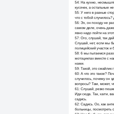
54
:
На кухню, несмышлён
кусочек, а остальные не
55
:
У него в разные сто
что с тобой случилось? 
56
:
Эх, он походу не раз
самом деле, очень даже.
явно надо пойти на этот
57
:
Ого, слушай, так дай
Слушай, нет, если мы бы
полицейский участок и бо
58
:
6 мы пытаемся разоб
мотоциклах вместе с на
нами.
59
:
Такой, это смайлик 
60
:
А что это такое? По
случилось, почему он зд
вопросы? Там, может, ч
61
:
Слушай, резко пешко
Иди сюда. Так, хагги, в
садись.
62
:
Садись. Оо, как анте
больницы, посмотреть о