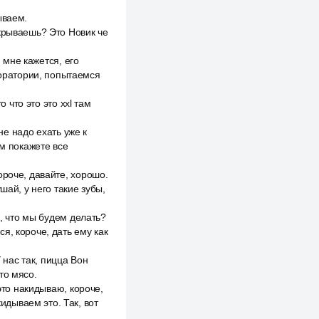
рываем.
акрываешь? Это Новик че
, мне кажется, его
боратории, попытаемся
 что это это xxl там
не надо ехать уже к
ом покажете все
ороче, давайте, хорошо.
шай, у него такие зубы,
о, что мы будем делать?
я, короче, дать ему как
 нас так, пицца Вон
это мясо.
это накидываю, короче,
кидываем это. Так, вот