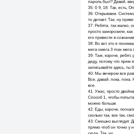
пароль был? Давай, вводит
35
:
0 9, 18. Так, есть. 
36
:
Открываем. Система
то делает. Так, ну приве
37
:
Ребята, так жалко, о
просто заморозили, как
его привести в сознании
38
:
Во вот это я понимаю
мега омега 3 max мега 
39
:
Там, короче, ребят, 
деду, потому что прям 
записывайте здесь, ты
40
:
Мы вечером все равн
Все, давай, пока, пока.
все.
41
:
Ужас, просто двойна
Способ 1, чтобы попыта
можно больше.
42
:
Еды, короче, погнал
сколько так, все так, см
43
:
Смешно выглядит. Да
прямо чтоб он точно у н
сюда. Так, ну.