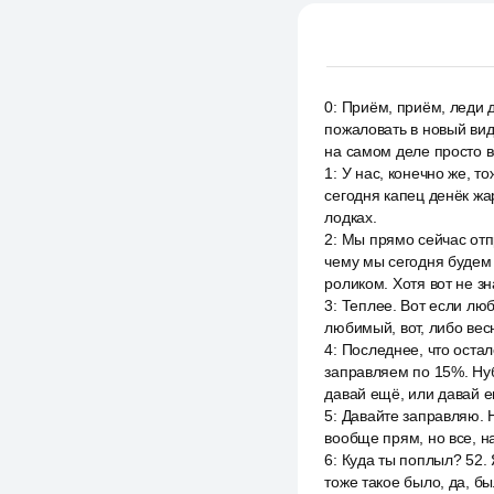
0
:
Приём, приём, леди д
пожаловать в новый вид
на самом деле просто в
1
:
У нас, конечно же, т
сегодня капец денёк жа
лодках.
2
:
Мы прямо сейчас отп
чему мы сегодня будем 
роликом. Хотя вот не зн
3
:
Теплее. Вот если люб
любимый, вот, либо весн
4
:
Последнее, что остал
заправляем по 15%. Нуби
давай ещё, или давай е
5
:
Давайте заправляю. Н
вообще прям, но все, на
6
:
Куда ты поплыл? 52. 
тоже такое было, да, бы