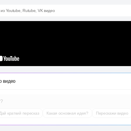
 из Youtube, Rutube, VK видео
о видео
т?
Дай краткий пересказ
Какая основная идея?
Перескажи видео