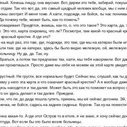
ый. Хочешь пиццу, она вкусная. Вот, держи это тебе, забирай, покуша
 отдам. Так что вот, да, это самый щедрый человек вообще, мы с ним 
роны смотрят. И меня тоже. A хагги, подожди, не бойся, ты нас пони
Да почему тебе, может быть, как-то помочь?
говаривает. Придётся, знаешь, как-то, о, что это такое? Это карта, да, э
 Это что, карта сокровищ, что ли? Посмотри, там какой-то красный кре
 красный крестик. А где это?
-ка ещё раз, это там, где, подожди, это там, где мы на катерах были и
ли там, где на катерах, здесь бы было видно железную, ой, железную,
льницу. Ну да, да. Так, ну.
раться, а потом так предлагаю так, хагги, мы тебя накормили. Вот да
ми прокатишься. Просто даже мы себя не можем на этой карте увидет
грустный. Не грусти, все нормально будет. Сейчас мы, слушай, как ты 
чему у него эта карта и что означает красный крестик? А я вообще даж
есь находится и так далее. Может быть это как-то поможет на вопрос о
то он здесь делает и так далее. Приедем.
м, что ли, до деда пошла гулять, прикинь, мы её сейчас догоним. Эй, 
анечка, не бойся, садись на заднее сиденье. Короче. Так ну-ка помести
нна какая-то. А где этот Остров то в итоге, я не знаю, я хочу сейчас д
ттуда. Вот если бы это было возле больницы.