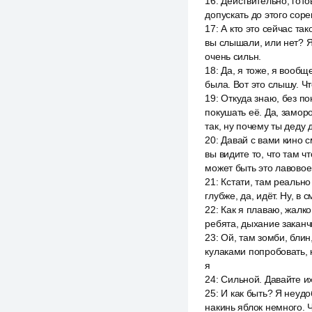
16
:
Действительно, гото
допускать до этого сор
17
:
А кто это сейчас та
вы слышали, или нет? Я
очень сильн.
18
:
Да, я тоже, я вообще 
была. Вот это слышу. Ч
19
:
Откуда знаю, без пон
покушать её. Да, заморо
так, ну почему ты деду
20
:
Давай с вами кино см
вы видите то, что там чт
может быть это лавовое
21
:
Кстати, там реально
глубже, да, идёт. Ну, в
22
:
Как я плаваю, жалко
ребята, дыхание заканчи
23
:
Ой, там зомби, блин,
кулаками попробовать, к
я
24
:
Сильной. Давайте их
25
:
И как быть? Я неудоб
накинь яблок немного. Ч