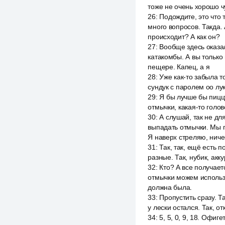
тоже не очень хорошо ч
26
:
Подождите, это что 
много вопросов. Такда. А
происходит? А как он?
27
:
Вообще здесь оказал
катакомбы. А вы только
пещере. Капец, а я
28
:
Уже как-то забыла т
сундук с паролем оо лук
29
:
Я бы лучше бы пицц
отмычки, какая-то голов
30
:
А слушай, так не дл
выпадать отмычки. Мы п
Я наверх стреляю, ничег
31
:
Так, так, ещё есть п
разные. Так, нубик, акк
32
:
Кто? А все получает
отмычки можем использов
должна была.
33
:
Пропустить сразу. Т
у лески остался. Так, о
34
:
5, 5, 0, 9, 18. Офиг