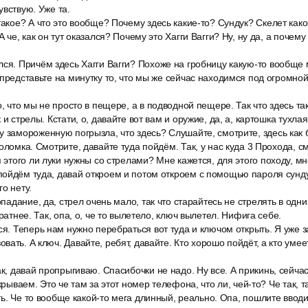
увствую. Уже та.
такое? А что это вообще? Почему здесь какие-то? Сундук? Скелет как
 че, как он тут оказался? Почему это Хагги Вагги? Ну, ну да, а почему 
ся. Причём здесь Хагги Вагги? Похоже на гробницу какую-то вообще 
 представьте на минутку то, что мы же сейчас находимся под огромно
о, что мы не просто в пещере, а в подводной пещере. Так что здесь так
 и стрелы. Кстати, о, давайте вот вам и оружие, да, а, картошка тухлая
у замороженную погрызла, что здесь? Слушайте, смотрите, здесь как
оломка. Смотрите, давайте туда пойдём. Так, у нас куда 3 Прохода, с
я этого ли луки нужны со стрелами? Мне кажется, для этого походу, мн
ойдём туда, давай откроем и потом откроем с помощью пароля сундук
о нету.
опадание, да, стрел очень мало, так что старайтесь не стрелять в одни
уратнее. Так, опа, о, че то вылетело, ключ вылетел. Нифига себе.
ся. Теперь нам нужно перебраться вот туда и ключом открыть. Я уже з
ать. А ключ. Давайте, ребят, давайте. Кто хорошо пойдёт, а кто умее
ак, давай пропрыгиваю. Спасибочки не надо. Ну все. А прикинь, сейча
ткрываем. Это че там за этот номер телефона, что ли, чей-то? Че так, 
еть. Че то вообще какой-то мега длинный, реально. Опа, пошлите вводи