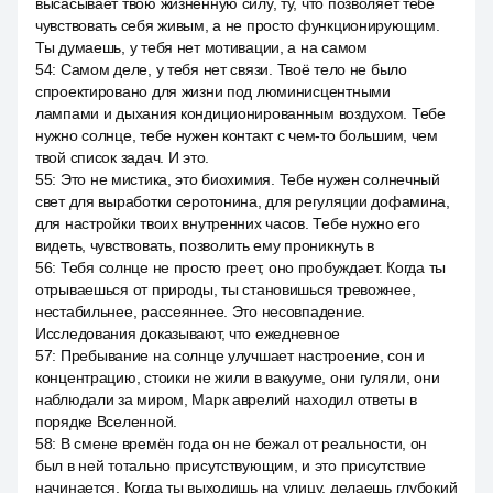
высасывает твою жизненную силу, ту, что позволяет тебе
чувствовать себя живым, а не просто функционирующим.
Ты думаешь, у тебя нет мотивации, а на самом
54
:
Самом деле, у тебя нет связи. Твоё тело не было
спроектировано для жизни под люминисцентными
лампами и дыхания кондиционированным воздухом. Тебе
нужно солнце, тебе нужен контакт с чем-то большим, чем
твой список задач. И это.
55
:
Это не мистика, это биохимия. Тебе нужен солнечный
свет для выработки серотонина, для регуляции дофамина,
для настройки твоих внутренних часов. Тебе нужно его
видеть, чувствовать, позволить ему проникнуть в
56
:
Тебя солнце не просто греет, оно пробуждает. Когда ты
отрываешься от природы, ты становишься тревожнее,
нестабильнее, рассеяннее. Это несовпадение.
Исследования доказывают, что ежедневное
57
:
Пребывание на солнце улучшает настроение, сон и
концентрацию, стоики не жили в вакууме, они гуляли, они
наблюдали за миром, Марк аврелий находил ответы в
порядке Вселенной.
58
:
В смене времён года он не бежал от реальности, он
был в ней тотально присутствующим, и это присутствие
начинается. Когда ты выходишь на улицу, делаешь глубокий