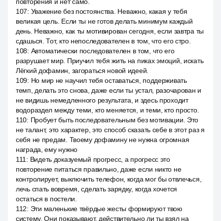
повторения и нет само.
107
:
Уважение без постоянства. Неважно, какая у тебя
великая цель. Если ты не готов делать минимум каждый
день. Неважно, как ты мотивирован сегодня, если завтра ты
сдашься. Тот, кто непоследователен в том, что его стро.
108
:
Автоматически последователен в том, что его
разрушает мир. Приучил тебя жить на пиках эмоций, искать
Лёгкий дофамин, загораться новой идеей.
109
:
Но мир не научил тебя оставаться, поддерживать
темп, делать это снова, даже если ты устал, разочарован и
не видишь немедленного результата, и здесь проходит
водораздел между теми, кто меняется, и теми, кто просто.
110
:
Пробует быть последовательным без мотивации. Это
не талант, это характер, это способ сказать себе в этот раз я
себя не предам. Твоему дофамину не нужна огромная
награда, ему нужно
111
:
Видеть доказуемый прогресс, а прогресс это
повторение питаться правильно, даже если никто не
контролирует, выключить телефон, когда мог бы отвлечься,
лечь спать вовремя, сделать зарядку, когда хочется
остаться в постели.
112
:
Эти маленькие твёрдые жесты формируют твою
систему. Они показывают, действительно ли ты взял на