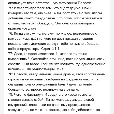
активирует твою естественную мотивацию Переста.
75
:
Измерять прогресс тем, что видят другие. Начни
измерять его тем, что знаешь ты, рост это не о том, чтобы
добавить что-то грандиозное. Это о том, чтобы отказаться
от того, что тебя побеждало. Это смелость повторять
правильное даже
76
:
Когда это скучно, потому что малое, повторяемое с
намерением, даёт то, чего не даст никакая внешняя
похвала самоуважение сегодня тебе не нужно обещать
себе свернуть горы. Сделай 1 1.
77
:
Дело, которое имеет вес, 1, которое ты точно
выполнишь 6. Оставайся в тишине, пока не услышишь свой
собственный голос. Твой ум это комната, где одновременно
включены 100 радиостанций. Мне.
78
:
Новости, уведомления, чужие драмы, твои собственные
страхи ты не можешь разобрать ни 1 здравой мысли, ты
слышишь только оглушающий белый шум так живёт
большинство, просто реагируя на этот шум.
79
:
Чего не фильтруя. И среди этого хаоса теряется
главная связь с собой. Ты не можешь услышать свой
внутренний голос, если не дашь ему пространство
зазвучать, ты не можешь понять, что тебе действительно