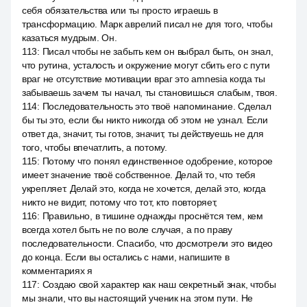
себя обязательства или ты просто играешь в
трансформацию. Марк аврелий писал не для того, чтобы
казаться мудрым. Он.
113
:
Писал чтобы не забыть кем он выбрал быть, он знал,
что рутина, усталость и окружение могут сбить его с пути
враг не отсутствие мотивации враг это amnesia когда ты
забываешь зачем ты начал, ты становишься слабым, твоя.
114
:
Последовательность это твоё напоминание. Сделал
бы ты это, если бы никто никогда об этом не узнал. Если
ответ да, значит, ты готов, значит, ты действуешь не для
того, чтобы впечатлить, а потому.
115
:
Потому что понял единственное одобрение, которое
имеет значение твоё собственное. Делай то, что тебя
укрепляет. Делай это, когда не хочется, делай это, когда
никто не видит, потому что тот, кто повторяет,
116
:
Правильно, в тишине однажды проснётся тем, кем
всегда хотел быть не по воле случая, а по праву
последовательности. Спасибо, что досмотрели это видео
до конца. Если вы остались с нами, напишите в
комментариях я
117
:
Создаю свой характер как наш секретный знак, чтобы
мы знали, что вы настоящий ученик на этом пути. Не