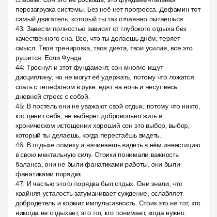
перезагрузка системы. Без неё нет прогресса. Дофамин тот
самый двигатель, который ты так отчаянно пытаешься.
43
:
Завести полностью зависит от глубокого отдыха без
качественного сна. Все, что ты делаешь днём, теряет
смысл. Твоя тренировка, твоя диета, твои усилия, все это
рушится. Если Фунда
44
:
Треснул и этот фундамент, сон многие ищут
дисциплину, но не могут её удержать, потому что ложатся
спать с телефоном в руке, едят на ночь и несут весь
дневной стресс с собой.
45
:
В постель они не уважают свой отдых, потому что никто,
кто ценит себя, не выберет добровольно жить в
хроническом истощении хороший сон это выбор, выбор,
который ты делаешь, когда перестаёшь видеть.
46
:
В отдыхе помеху и начинаешь видеть в нём инвестицию
в свою ментальную силу. Стоики понимали важность
баланса, они не были фанатиками работы, они были
фанатиками порядка.
47
:
И частью этого порядка был отдых. Они знали, что
крайняя усталость затуманивает суждение, ослабляет
добродетель и кормит импульсивность. Стоик это не тот, кто
никогда не отдыхает, это тот, кто понимает, когда нужно.