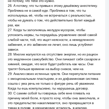
не потому, что тебе это нужно.
26
:
А потому, что ты привык к этому дешёвому анестетику.
Проблема не в самой еде. Проблема в том, что ты
используешь её, чтобы не встречаться с реальностью,
чтобы не думать о том, что действительно болит каждый
раз, как
27
:
Когда ты заполняешь желудок мусором, чтобы
успокоить нервы, ты передаёшь управление своей самой
слабой части, той, что ищет неясности, а немедленного
забвения, и это забвение не лечит, оно лишь углубляет
зависи.
28
:
Многие жалуются на отсутствие энергии, но их рацион
это медленное самоубийство. Они пичкают себя сахаром и
химией, ожидая, что мозг будет работать как часы. Они
тратят больше времени на выбор снеков, чем на
29
:
Анализ своих истинных чувств. Они перепутали питание
с эмоциональным пластырем, и их дофаминовая система
сошла с ума речь не только о фигуре речь об уважении.
Когда ты ешь компульсивно, ты нарушаешь договор.
30
:
С самим собой ты говоришь себе мне плевать на
причину моей боли, я просто хочу, чтобы она замолчала, и
это предательство накапливается, оно превращается в
туман в голове, в хроническую усталость, в апатию.