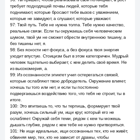
требует подходящей почвы людей, которые тебя
поднимают, которые бросают тебе вызов с уважением,
которые не завидуют, а слушают, которые уважают.
97
:
Твой путь. Тебе не нужна толпа. Тебе нужно качество,
реальные связи. Если ты окружаешь себя человеческим
шумом, твой ум не сможет обрести внутреннюю тишину, а
без тишины нет, я.
98
:
Без ясности нет фокуса, а без фокуса твоя энергия
уходит впустую. Стоицизм был в этом категоричен. Мудрый
человек тщательно выбирает, с кем делить своё время. Не
из высокомерия, а.
99
:
Из осознанности эпиктет учил остерегаться связей,
которые ослабляют твою добродетель. Окружение влияет,
хочешь ты того или нет, и если ты постоянно
подвергаешься воздействию того, что тебя не строит, ты в
итоге.
100
:
Это впитаешь то, что ты терпишь, формирует твой
разум, хочешь сильный ум, ищи круг, который его не
ослабляет. Окружай себя теми, рядом с кем ты можешь
дышать глубже, рядом с кем тебе не нужно притворяться.
101
:
Не ищи идеальных, ищи осознанных тех, кто не живёт,
обвиняя мир, тех, кто не зависит от драмы, чтобы