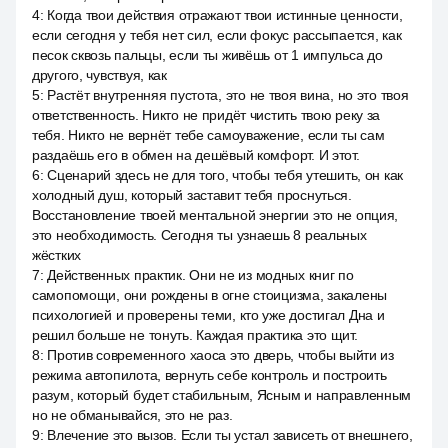
4
:
Когда твои действия отражают твои истинные ценности,
если сегодня у тебя нет сил, если фокус рассыпается, как
песок сквозь пальцы, если ты живёшь от 1 импульса до
другого, чувствуя, как
5
:
Растёт внутренняя пустота, это не твоя вина, но это твоя
ответственность. Никто не придёт чистить твою реку за
тебя. Никто не вернёт тебе самоуважение, если ты сам
раздаёшь его в обмен на дешёвый комфорт. И этот.
6
:
Сценарий здесь не для того, чтобы тебя утешить, он как
холодный душ, который заставит тебя проснуться.
Восстановление твоей ментальной энергии это не опция,
это необходимость. Сегодня ты узнаешь 8 реальных
жёстких
7
:
Действенных практик. Они не из модных книг по
самопомощи, они рождены в огне стоицизма, закалены
психологией и проверены теми, кто уже достигал Дна и
решил больше не тонуть. Каждая практика это щит.
8
:
Против современного хаоса это дверь, чтобы выйти из
режима автопилота, вернуть себе контроль и построить
разум, который будет стабильным, Ясным и направленным
но не обманывайся, это не раз.
9
:
Влечение это вызов. Если ты устал зависеть от внешнего,