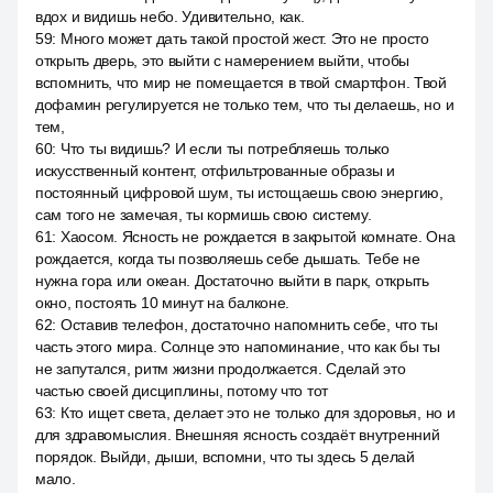
вдох и видишь небо. Удивительно, как.
59
:
Много может дать такой простой жест. Это не просто
открыть дверь, это выйти с намерением выйти, чтобы
вспомнить, что мир не помещается в твой смартфон. Твой
дофамин регулируется не только тем, что ты делаешь, но и
тем,
60
:
Что ты видишь? И если ты потребляешь только
искусственный контент, отфильтрованные образы и
постоянный цифровой шум, ты истощаешь свою энергию,
сам того не замечая, ты кормишь свою систему.
61
:
Хаосом. Ясность не рождается в закрытой комнате. Она
рождается, когда ты позволяешь себе дышать. Тебе не
нужна гора или океан. Достаточно выйти в парк, открыть
окно, постоять 10 минут на балконе.
62
:
Оставив телефон, достаточно напомнить себе, что ты
часть этого мира. Солнце это напоминание, что как бы ты
не запутался, ритм жизни продолжается. Сделай это
частью своей дисциплины, потому что тот
63
:
Кто ищет света, делает это не только для здоровья, но и
для здравомыслия. Внешняя ясность создаёт внутренний
порядок. Выйди, дыши, вспомни, что ты здесь 5 делай
мало.