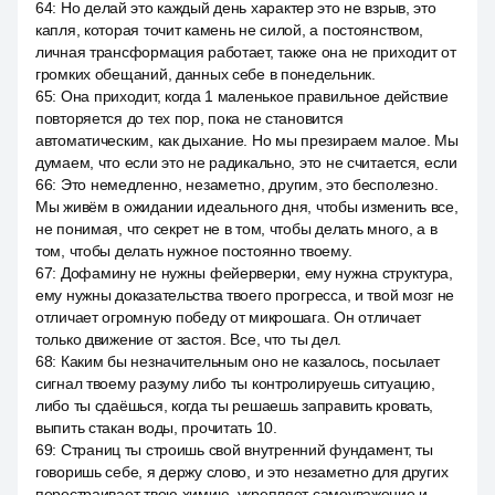
64
:
Но делай это каждый день характер это не взрыв, это
капля, которая точит камень не силой, а постоянством,
личная трансформация работает, также она не приходит от
громких обещаний, данных себе в понедельник.
65
:
Она приходит, когда 1 маленькое правильное действие
повторяется до тех пор, пока не становится
автоматическим, как дыхание. Но мы презираем малое. Мы
думаем, что если это не радикально, это не считается, если
66
:
Это немедленно, незаметно, другим, это бесполезно.
Мы живём в ожидании идеального дня, чтобы изменить все,
не понимая, что секрет не в том, чтобы делать много, а в
том, чтобы делать нужное постоянно твоему.
67
:
Дофамину не нужны фейерверки, ему нужна структура,
ему нужны доказательства твоего прогресса, и твой мозг не
отличает огромную победу от микрошага. Он отличает
только движение от застоя. Все, что ты дел.
68
:
Каким бы незначительным оно не казалось, посылает
сигнал твоему разуму либо ты контролируешь ситуацию,
либо ты сдаёшься, когда ты решаешь заправить кровать,
выпить стакан воды, прочитать 10.
69
:
Страниц ты строишь свой внутренний фундамент, ты
говоришь себе, я держу слово, и это незаметно для других
перестраивает твою химию, укрепляет самоуважение и