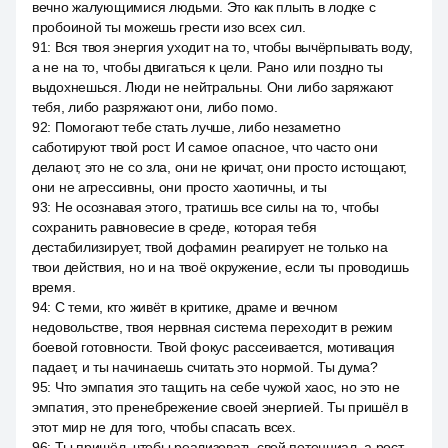
вечно жалующимися людьми. Это как плыть в лодке с
пробоиной ты можешь грести изо всех сил.
91
:
Вся твоя энергия уходит на то, чтобы вычёрпывать воду,
а не на то, чтобы двигаться к цели. Рано или поздно ты
выдохнешься. Люди не нейтральны. Они либо заряжают
тебя, либо разряжают они, либо помо.
92
:
Помогают тебе стать лучше, либо незаметно
саботируют твой рост. И самое опасное, что часто они
делают, это не со зла, они не кричат, они просто истощают,
они не агрессивны, они просто хаотичны, и ты
93
:
Не осознавая этого, тратишь все силы на то, чтобы
сохранить равновесие в среде, которая тебя
дестабилизирует, твой дофамин реагирует не только на
твои действия, но и на твоё окружение, если ты проводишь
время.
94
:
С теми, кто живёт в критике, драме и вечном
недовольстве, твоя нервная система переходит в режим
боевой готовности. Твой фокус рассеивается, мотивация
падает, и ты начинаешь считать это нормой. Ты дума?
95
:
Что эмпатия это тащить на себе чужой хаос, но это не
эмпатия, это пренебрежение своей энергией. Ты пришёл в
этот мир не для того, чтобы спасать всех.
96
:
Ты пришёл, чтобы реализовать свой потенциал, а рост