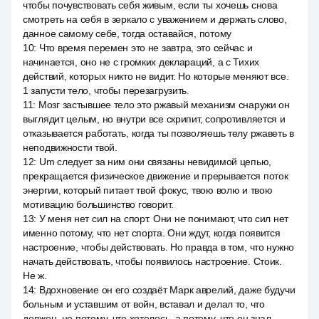
чтобы почувствовать себя живым, если ты хочешь снова
смотреть на себя в зеркало с уважением и держать слово,
данное самому себе, тогда оставайся, потому
10
:
Что время перемен это не завтра, это сейчас и
начинается, оно не с громких деклараций, а с Тихих
действий, которых никто не видит. Но которые меняют все.
1 запусти тело, чтобы перезагрузить.
11
:
Мозг застывшее тело это ржавый механизм снаружи он
выглядит целым, но внутри все скрипит, сопротивляется и
отказывается работать, когда ты позволяешь телу ржаветь в
неподвижности твой.
12
:
Um следует за ним они связаны невидимой цепью,
прекращается физическое движение и прерывается поток
энергии, который питает твой фокус, твою волю и твою
мотивацию большинство говорит.
13
:
У меня нет сил на спорт. Они не понимают, что сил нет
именно потому, что нет спорта. Они ждут, когда появится
настроение, чтобы действовать. Но правда в том, что нужно
начать действовать, чтобы появилось настроение. Стоик.
Не ж.
14
:
Вдохновение он его создаёт Марк аврелий, даже будучи
больным и уставшим от войн, вставал и делал то, что
должен, не потому, что хотелось, а потому, что он знал