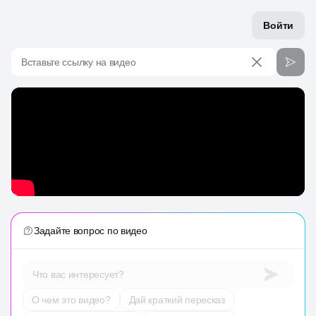
Войти
Вставьте ссылку на видео
Задайте вопрос по видео
Что вас интересует?
О чем это видео?
Дай краткий пересказ