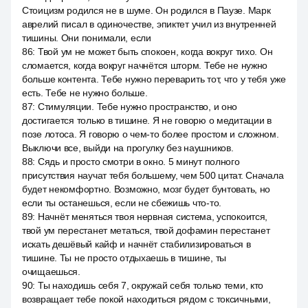
Стоицизм родился не в шуме. Он родился в Паузе. Марк
аврелий писал в одиночестве, эпиктет учил из внутренней
тишины. Они понимали, если
86
:
Твой ум не может быть спокоен, когда вокруг тихо. Он
сломается, когда вокруг начнётся шторм. Тебе не нужно
больше контента. Тебе нужно переварить тот, что у тебя уже
есть. Тебе не нужно больше.
87
:
Стимуляции. Тебе нужно пространство, и оно
достигается только в тишине. Я не говорю о медитации в
позе лотоса. Я говорю о чем-то более простом и сложном.
Выключи все, выйди на прогулку без наушников.
88
:
Сядь и просто смотри в окно. 5 минут полного
присутствия научат тебя большему, чем 500 цитат. Сначала
будет некомфортно. Возможно, мозг будет бунтовать, но
если ты останешься, если не сбежишь что-то.
89
:
Начнёт меняться твоя нервная система, успокоится,
твой ум перестанет метаться, твой дофамин перестанет
искать дешёвый кайф и начнёт стабилизироваться в
тишине. Ты не просто отдыхаешь в тишине, ты
очищаешься.
90
:
Ты находишь себя 7, окружай себя только теми, кто
возвращает тебе покой находиться рядом с токсичными,