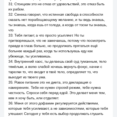
31
:
Стоицизм это не отказ от удовольствий, это отказ быть
их рабом.
32
:
Сенека говорил, что истинная свобода в способности
сказать нет порабощающему желанию, и ты ведь знаешь,
ты знаешь, когда ешь от голода, а когда от тоски ты знаешь,
что
33
:
Тебя питает, а что просто усыпляет. Но ты
притворяешься, что не замечаешь, потому что посмотреть
правде в глаза больно, но продолжать прятаться ещё
больнее каждый раз, когда ты используешь еду как
убежище, ты усиливаешь.
34
:
Внутренний хаос, ты делаешь свой суд туманным, тело
тяжёлым, а волю слабой хочешь вернуть фокус, начни с
тарелки то, что входит в твоё тело, определяет то, что
выходит из твоего ума.
35
:
Ровое питание это не диета, это декларация о
намерениях. Тебе не нужен строгий режим, тебе нужна
честность. Спроси себя перед едой. Это делает меня тем,
кем я хочу быть, или отдаляет.
36
:
Меня от этого дофамин регулируется действиями,
которые тебя усиливают, а не зависимостями, которые тебя
утешают. Сегодня у тебя есть выбор продолжать глушить