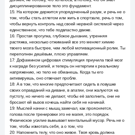
дисциплинированное тело это фундамент.
15
:
На котором держится упорядоченный разум, и речь не о
том, чтобы стать атлетом или жить в спортзале, речь о том,
чтобы вернуть контроль над своей нервной системой через
единственное, что тебе подвластно движе.
16
:
Простая прогулка, глубокое дыхание, утренняя
растяжка, несколько отжиманий все это меняет химию
твоего мозга быстрее, чем любой мотивационный ролик. Ты
переполнен дешёвым, плохо управляем.
17
:
Дофамином цифровая стимуляция приучила твой мозг
к награде без усилий, и теперь он нетерпим к реальному
напряжению, но тело не обманешь. Когда ты его
активируешь, оно отвечает пробле.
18
:
А в том, что многие предпочитают сидеть в ловушке
своих оправданий на диване, в апатии, они жалуются на
пустоту, но ничего не делают, чтобы её заполнить, они не
бросают ей вызов хочешь найти себя не начинай.
19
:
Мыслей начни с мышц замечал, как проясняется,
голова после тренировки это не магия, это порядок.
Физическое усилие вымывает ментальный мусор. Речь не о
том, чтобы измотать себя, а о том, что
20
:
Напомнить телу, что оно живое. Твоя кровь должна