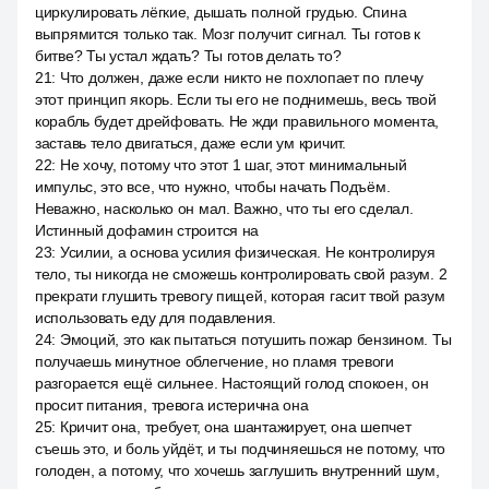
циркулировать лёгкие, дышать полной грудью. Спина
выпрямится только так. Мозг получит сигнал. Ты готов к
битве? Ты устал ждать? Ты готов делать то?
21
:
Что должен, даже если никто не похлопает по плечу
этот принцип якорь. Если ты его не поднимешь, весь твой
корабль будет дрейфовать. Не жди правильного момента,
заставь тело двигаться, даже если ум кричит.
22
:
Не хочу, потому что этот 1 шаг, этот минимальный
импульс, это все, что нужно, чтобы начать Подъём.
Неважно, насколько он мал. Важно, что ты его сделал.
Истинный дофамин строится на
23
:
Усилии, а основа усилия физическая. Не контролируя
тело, ты никогда не сможешь контролировать свой разум. 2
прекрати глушить тревогу пищей, которая гасит твой разум
использовать еду для подавления.
24
:
Эмоций, это как пытаться потушить пожар бензином. Ты
получаешь минутное облегчение, но пламя тревоги
разгорается ещё сильнее. Настоящий голод спокоен, он
просит питания, тревога истерична она
25
:
Кричит она, требует, она шантажирует, она шепчет
съешь это, и боль уйдёт, и ты подчиняешься не потому, что
голоден, а потому, что хочешь заглушить внутренний шум,