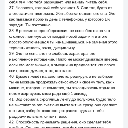
себя тем, что тебя разрушает, или начать питать себя.
37
:
Человека, который себя уважает. 3. Спи так, будто от
этого зависит твоя жизнь. Жить без качественного сна. Это
как пытаться прожить день с телефоном, у которого 1%
зарядки. Ты постоянно
38
:
В режиме энергосбережения не способен ни на что
сложное, паникуешь от каждой новой задачи и в итоге
просто отключаешься ты изнашиваешься, не замечая этого,
теряешь ясность, волю, дисциплину.
39
:
Это не лень, это не слабость характера, это
накопленное истощение. Никто не может двигаться вперёд,
если его мозг выжжен, а эмоции на пределе тот, кто плохо
спит, плохо думает, а тот, кто плохо.
40
:
Думает, живёт на автопилоте, реагируя, а не выбирая,
ты не можешь продолжать относиться к своему телу, как к
машине, которая не ломается, ты откладываешь отдых на
потом жертвуешь сном ради ещё 1 эпизод.
41
:
Зод сериала скроллишь ленту до полуночи, будто тело
не выставит за это счёт оно выставит не сразу, оно сделает
это тихо, заберёт твою концентрацию, сделает тебя
раздражительным, снизит твою.
42
:
Способность принимать решения, оно сделает тебя
слабым. Сон это не роскошь, это фундаментальная