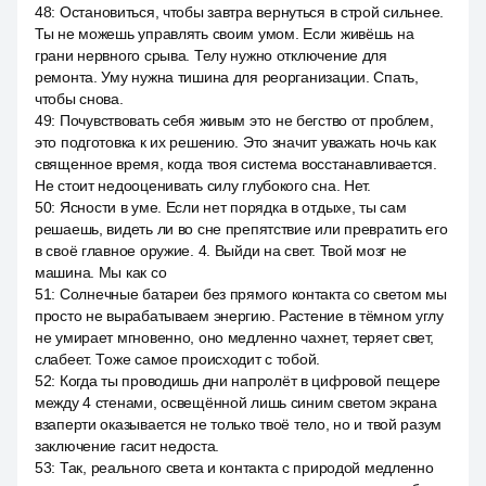
48
:
Остановиться, чтобы завтра вернуться в строй сильнее.
Ты не можешь управлять своим умом. Если живёшь на
грани нервного срыва. Телу нужно отключение для
ремонта. Уму нужна тишина для реорганизации. Спать,
чтобы снова.
49
:
Почувствовать себя живым это не бегство от проблем,
это подготовка к их решению. Это значит уважать ночь как
священное время, когда твоя система восстанавливается.
Не стоит недооценивать силу глубокого сна. Нет.
50
:
Ясности в уме. Если нет порядка в отдыхе, ты сам
решаешь, видеть ли во сне препятствие или превратить его
в своё главное оружие. 4. Выйди на свет. Твой мозг не
машина. Мы как со
51
:
Солнечные батареи без прямого контакта со светом мы
просто не вырабатываем энергию. Растение в тёмном углу
не умирает мгновенно, оно медленно чахнет, теряет свет,
слабеет. Тоже самое происходит с тобой.
52
:
Когда ты проводишь дни напролёт в цифровой пещере
между 4 стенами, освещённой лишь синим светом экрана
взаперти оказывается не только твоё тело, но и твой разум
заключение гасит недоста.
53
:
Так, реального света и контакта с природой медленно