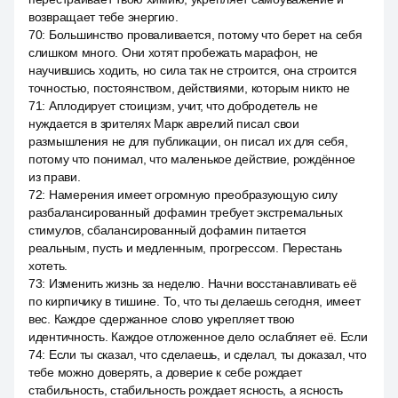
возвращает тебе энергию.
70
:
Большинство проваливается, потому что берет на себя
слишком много. Они хотят пробежать марафон, не
научившись ходить, но сила так не строится, она строится
точностью, постоянством, действиями, которым никто не
71
:
Аплодирует стоицизм, учит, что добродетель не
нуждается в зрителях Марк аврелий писал свои
размышления не для публикации, он писал их для себя,
потому что понимал, что маленькое действие, рождённое
из прави.
72
:
Намерения имеет огромную преобразующую силу
разбалансированный дофамин требует экстремальных
стимулов, сбалансированный дофамин питается
реальным, пусть и медленным, прогрессом. Перестань
хотеть.
73
:
Изменить жизнь за неделю. Начни восстанавливать её
по кирпичику в тишине. То, что ты делаешь сегодня, имеет
вес. Каждое сдержанное слово укрепляет твою
идентичность. Каждое отложенное дело ослабляет её. Если
74
:
Если ты сказал, что сделаешь, и сделал, ты доказал, что
тебе можно доверять, а доверие к себе рождает
стабильность, стабильность рождает ясность, а ясность