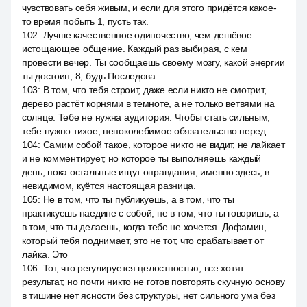
чувствовать себя живым, и если для этого придётся какое-
то время побыть 1, пусть так.
102
:
Лучше качественное одиночество, чем дешёвое
истощающее общение. Каждый раз выбирая, с кем
провести вечер. Ты сообщаешь своему мозгу, какой энергии
ты достоин, 8, будь Последова.
103
:
В том, что тебя строит, даже если никто не смотрит,
дерево растёт корнями в темноте, а не только ветвями на
солнце. Тебе не нужна аудитория. Чтобы стать сильным,
тебе нужно тихое, непоколебимое обязательство перед.
104
:
Самим собой такое, которое никто не видит, не лайкает
и не комментирует, но которое ты выполняешь каждый
день, пока остальные ищут оправдания, именно здесь, в
невидимом, куётся настоящая разница.
105
:
Не в том, что ты публикуешь, а в том, что ты
практикуешь наедине с собой, не в том, что ты говоришь, а
в том, что ты делаешь, когда тебе не хочется. Дофамин,
который тебя поднимает, это не тот, что срабатывает от
лайка. Это
106
:
Тот, что регулируется целостностью, все хотят
результат, но почти никто не готов повторять скучную основу
в тишине нет ясности без структуры, нет сильного ума без