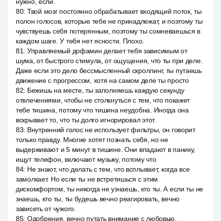
нужно, если.
80
:
Твой мозг постоянно обрабатывает входящий поток, ты
полон голосов, которые тебе не принадлежат, и поэтому ты
чувствуешь себя потерянным, поэтому ты сомневаешься в
каждом шаге. У тебя нет ясности. Плохо.
81
:
Управляемый дофамин делает тебя зависимым от
шума, от быстрого стимула, от ощущения, что ты при деле.
Даже если это дело бессмысленный скроллинг, ты путаешь
движение с прогрессом, хотя на самом деле ты просто
82
:
Бежишь на месте, ты заполняешь каждую секунду
отвлечениями, чтобы не столкнуться с тем, что покажет
тебе тишина, потому что тишина неудобна. Иногда она
вскрывает то, что ты долго игнорировал этот.
83
:
Внутренний голос не использует фильтры, он говорит
только правду. Многие хотят познать себя, но не
выдерживают и 5 минут в тишине. Они впадают в панику,
ищут телефон, включают музыку, потому что
84
:
Не знают, что делать с тем, что всплывает, когда все
замолкает. Но если ты не встретишься с этим
дискомфортом, ты никогда не узнаешь, кто ты. А если ты не
знаешь, кто ты, ты будешь вечно реагировать, вечно
зависеть от чужого.
85
:
Одобрения, вечно путать внимание с любовью.