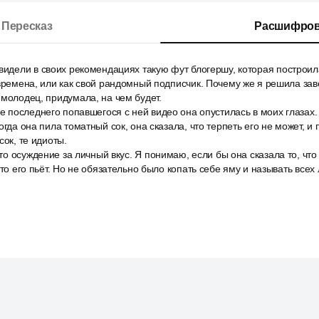
Пересказ
Расшифров
видели в своих рекомендациях такую фут блогершу, которая построила
 времена, или как свой рандомный подписчик. Почему же я решила зав
 молодец, придумала, на чем будет.
ле последнего попавшегося с ней видео она опустилась в моих глазах.
огда она пила томатный сок, она сказала, что терпеть его не может, 
сок, те идиоты.
 это осуждение за личный вкус. Я понимаю, если бы она сказала то, чт
кто его пьёт. Но не обязательно было копать себе яму и называть всех