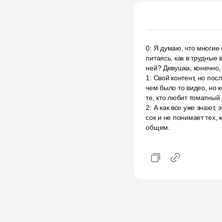
0
:
Я думаю, что многие 
питаясь, как в трудные
ней? Девушка, конечно,
1
:
Свой контент, но пос
чем было то видео, но к
те, кто любит томатный 
2
:
А как все уже знают,
сок и не понимает тех, 
общем.