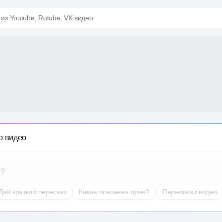
 из Youtube, Rutube, VK видео
о видео
т?
Дай краткий пересказ
Какая основная идея?
Перескажи видео