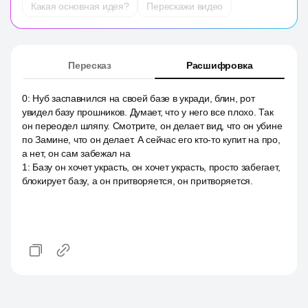
Какая основная идея?
Перескажи видео
Пересказ
Расшифровка
0
:
Нуб заспавнился на своей базе в укради, блин, рот
увидел базу прошников. Думает, что у него все плохо. Так
он переодел шляпу. Смотрите, он делает вид, что он убине
по Замине, что он делает. А сейчас его кто-то купит на про,
а нет, он сам забежал на
1
:
Базу он хочет украсть, он хочет украсть, просто забегает,
блокирует базу, а он притворяется, он притворяется.