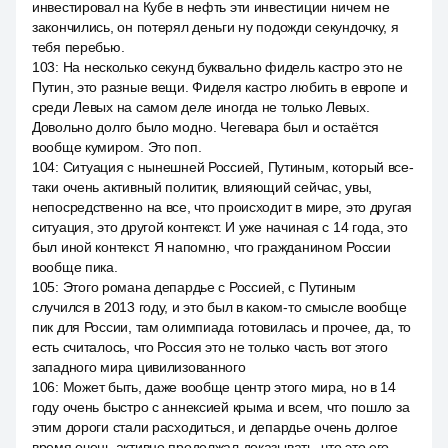
инвестировал на Кубе в нефть эти инвестиции ничем не
закончились, он потерял деньги ну подожди секундочку, я
тебя перебью.
103
:
На несколько секунд буквально фидель кастро это не
Путин, это разные вещи. Фиделя кастро любить в европе и
среди Левых на самом деле иногда не только Левых.
Довольно долго было модно. Чегевара был и остаётся
вообще кумиром. Это поп.
104
:
Ситуация с нынешней Россией, Путиным, который все-
таки очень активный политик, влияющий сейчас, увы,
непосредственно на все, что происходит в мире, это другая
ситуация, это другой контекст. И уже начиная с 14 года, это
был иной контекст. Я напомню, что гражданином России
вообще пика.
105
:
Этого романа депардье с Россией, с Путиным
случился в 2013 году, и это был в каком-то смысле вообще
пик для России, там олимпиада готовилась и прочее, да, то
есть считалось, что Россия это не только часть вот этого
западного мира цивилизованного
106
:
Может быть, даже вообще центр этого мира, но в 14
году очень быстро с аннексией крыма и всем, что пошло за
этим дороги стали расходиться, и депардье очень долгое
время очень активно продолжал доказывать, что это его