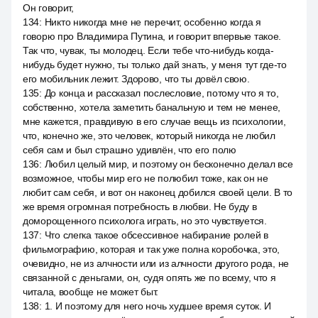
Он говорит,
134
:
Никто никогда мне не перечит, особенно когда я
говорю про Владимира Путина, и говорит впервые такое.
Так что, чувак, ты молодец. Если тебе что-нибудь когда-
нибудь будет нужно, ты только дай знать, у меня тут где-то
его мобильник лежит. Здорово, что ты довёл свою.
135
:
До конца и рассказал послесловие, потому что я то,
собственно, хотела заметить банальную и тем не менее,
мне кажется, правдивую в его случае вещь из психологии,
что, конечно же, это человек, который никогда не любил
себя сам и был страшно удивлён, что его полю
136
:
Любил целый мир, и поэтому он бесконечно делал все
возможное, чтобы мир его не полюбил тоже, как он не
любит сам себя, и вот он наконец добился своей цели. В то
же время огромная потребность в любви. Не буду в
доморощенного психолога играть, но это чувствуется.
137
:
Что слегка такое обсессивное набирание ролей в
фильмографию, которая и так уже полна коробочка, это,
очевидно, не из алчности или из алчности другого рода, не
связанной с деньгами, он, судя опять же по всему, что я
читала, вообще не может быт.
138
:
1. И поэтому для него ночь худшее время суток. И