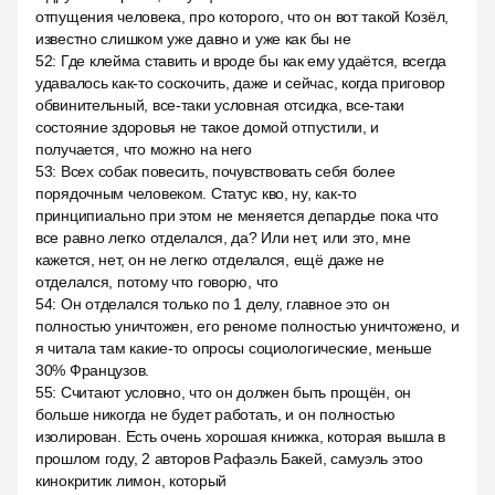
отпущения человека, про которого, что он вот такой Козёл,
известно слишком уже давно и уже как бы не
52
:
Где клейма ставить и вроде бы как ему удаётся, всегда
удавалось как-то соскочить, даже и сейчас, когда приговор
обвинительный, все-таки условная отсидка, все-таки
состояние здоровья не такое домой отпустили, и
получается, что можно на него
53
:
Всех собак повесить, почувствовать себя более
порядочным человеком. Статус кво, ну, как-то
принципиально при этом не меняется депардье пока что
все равно легко отделался, да? Или нет, или это, мне
кажется, нет, он не легко отделался, ещё даже не
отделался, потому что говорю, что
54
:
Он отделался только по 1 делу, главное это он
полностью уничтожен, его реноме полностью уничтожено, и
я читала там какие-то опросы социологические, меньше
30% Французов.
55
:
Считают условно, что он должен быть прощён, он
больше никогда не будет работать, и он полностью
изолирован. Есть очень хорошая книжка, которая вышла в
прошлом году, 2 авторов Рафаэль Бакей, самуэль этоо
кинокритик лимон, который