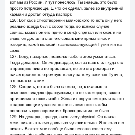
вот мы из России. И тут понеслось. Ты знаешь, это было
просто потрясающе. 1, что он сделал, залез во внутренний
карман и достал оттуда паспорт.
126
:
Вот как в стихотворении маяковского то есть он у него
реально всегда был с собой тогда, во всяком случае,
сейчас, может, он его где-то в сейф спрятал или сжёг, я не
знаю, on достал и стал его совать мне прямо в нос и
говорить, какой великий главнокомандующий Путин и я на
свою.
127
:
Беду, наверное, позволил себе в этом усомниться.
Тогда депардье. Он же депардье, сел за наш стол, куда его
в принципе никто не приглашал, но это его ресторан и
начал прогонять огромную телегу на тему величия Путина,
а я пытался с ним.
128
:
Спорить, но это было сложно, но, к счастью, я
немножко владею французским, но не как жерара, такого
артистизма я тоже лишён. Жена и подруга смотрели на это
с нарастающим ужасом, пытаясь немножко как бы
остановить кровопролитие. Кровопролития не было.
129
:
Но депардь, правда, очень very physical. Он начал
меня пихать в плечо довольно чувствительно. Я не стал его
пихать. В ответ мне вообще было неловко как-то ему
отвечать. Ну, в общем, в конце он извинился перед, сказал