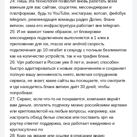
24
:
Лишь эта технология позволит вновь работать всем
важным для вас сайтам, соцсетям, мессенджерам и
платформам, будь то YouTube, инстаграм, вотсап, фейсбук
telegram, рекомендация команды радио Долин, бланк
випиэн, сама его инфраструктура работает вне telegram.
25
:
И не зависит таким образом, от блокировки
мессенджера подключение выполняется в 1 клик в
приложении для ios, macos или android скорость
подключения до 10 гигабит в секунду с полным безлимитом
как на количество устройств, так и на трафик бланк.
26
:
Vpn работает в России уже 8 лет и, значит, способен
быстро адаптироваться к новым ограничениям и сохраняет
полную вашу анонимность никто, включая сотрудников
сервиса, не знает, какие сайты вы посещаете, что смотрите
и где находитесь бланк випиэн даёт 30 дней, чтобы
попробоват.
27
:
Сервис, если что-то не понравится, компания вернёт
вам деньги, оплатить подписку можно российскими картами
или криптовалютой на любые вопросы, например, как
настроить обход белых списков или поставить vpn на
роутер ответит поддержка, она работает ежедневно и
круглосуточно по
28
:
Коду на экране или ссылки в описании видео