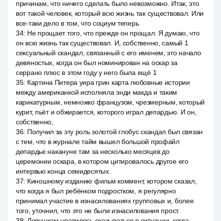
причинам, что ничего сделать было невозможно. Итак, это
вот такой человек, который всю жизнь так существовал. Или
все-таки дело в том, что социум теперь
34
:
Не прощает того, что прежде он прощал. Я думаю, что
он всю жизнь так существовал. И, собственно, самый 1
сексуальный скандал, связанный с его именем, это начало
девяностых, когда он был номинирован на оскар за
серрано плюс в этом году у него была ещё 1
35
:
Картина Питера уира грин карта любовные истории
между американкой исполняла энди макда и таким
карикатурным, немножко французом, чрезмерным, который
курит, пьёт и обжирается, которого играл депардью. И он,
собственно,
36
:
Получил за эту роль золотой глобус скандал был связан
с тем, что в журнале тайм вышел большой профайл
депардье накануне там за несколько месяцев до
церемонии оскара, в котором цитировалось другое его
интервью конца семидесятых.
37
:
Киношному изданию фильм коммент, котором сказал,
что когда я был ребёнком подростком, я регулярно
принимал участие в изнасилованиях групповых и, более
того, уточнил, что это не были изнасилования прост.
38
:
Девушкам нравилось оказываться в ситуации, когда,