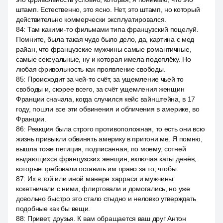
штамп. Естественно, это ясно. Нет, это штамп, но который
действительно коммерчески эксплуатировался.
84
:
Там какими-то фильмами типа французский поцелуй.
Помните, была такая чудо было дело, да, картина с мед
райан, что французские мужчины самые романтичные,
самые сексуальные, ну и которая имела подоплёку. Но
любая фривольность как проявление свободы.
85
:
Происходит за чей-то счёт, за ущемление чьей то
свободы и, скорее всего, за счёт ущемления женщин
Франции сначала, когда случился кейс вайнштейна, в 17
году, пошли все эти обвинения и обличения в америке, во
Франции.
86
:
Реакция была строго противоположная, то есть они всю
жизнь привыкли обвинять америку в притони ме. Я помню,
вышла тоже петиция, подписанная, по моему, сотней
выдающихся французских женщин, включая каты денёв,
которые требовали оставить им право за то, чтобы.
87
:
Их в той или иной манере харраси и мужчины
кокетничали с ними, флиртовали и домогались, но уже
довольно быстро это стало стыдно и неловко утверждать
подобные как бы вещи.
88
:
Привет, друзья. К вам обращается ваш друг Антон