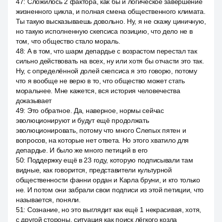
47
:
Сложилось 2 фактора, как бы и логическое завершение
жизненного цикла, и полная смена общественного климата.
Ты такую высказываешь довольно. Ну, я не скажу циничную,
но такую исполненную скепсиса позицию, что дело не в
том, что общество стало мораль.
48
:
А в том, что шарм депардье с возрастом перестал так
сильно действовать на всех, ну или хотя бы отчасти это так.
Ну, с определённой долей скепсиса я это говорю, потому
что я вообще не верю в то, что общество может стать
моральнее. Мне кажется, вся история человечества
доказывает
49
:
Это обратное. Да, наверное, нормы сейчас
эволюционируют и будут ещё продолжать
эволюционировать, потому что много Слепых пятен и
вопросов, на которые нет ответа. Но этого хватило для
депардье. И было же много петиций в его
50
:
Поддержку ещё в 23 году, которую подписывали там
видные, как говорится, представители культурной
общественности фанни ордан и Карла бруни, и кто только
не. И потом они забрали свои подписи из этой петиции, что
называется, поняли.
51
:
Сознание, но это выглядит как ещё 1 некрасивая, хотя,
с другой стороны, ситуация как поиск лёгкого козла