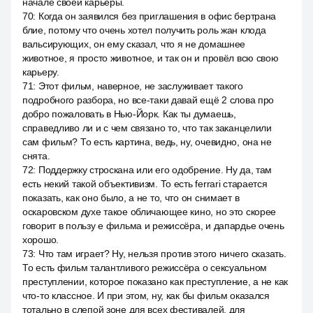
начале своей карьеры.
70
:
Когда он заявился без приглашения в офис бертрана
блие, потому что очень хотел получить роль жан клода
вальсирующих, он ему сказал, что я не домашнее
животное, я просто животное, и так он и провёл всю свою
карьеру.
71
:
Этот фильм, наверное, не заслуживает такого
подробного разбора, но все-таки давай ещё 2 слова про
добро пожаловать в Нью-Йорк. Как ты думаешь,
справедливо ли и с чем связано то, что так заканцелили
сам фильм? То есть картина, ведь, ну, очевидно, она не
снята.
72
:
Поддержку строскана или его одобрение. Ну да, там
есть некий такой объективизм. То есть ferrari старается
показать, как оно было, а не то, что он снимает в
оскаровском духе такое обличающее кино, но это скорее
говорит в пользу e фильма и режиссёра, и дапардье очень
хорошо.
73
:
Что там играет? Ну, нельзя против этого ничего сказать.
То есть фильм талантливого режиссёра о сексуальном
преступлении, которое показано как преступление, а не как
что-то классное. И при этом, ну, как бы фильм оказался
тотально в слепой зоне для всех фестивалей, для