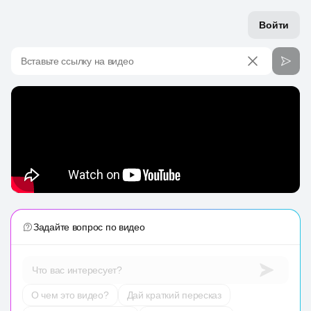
Войти
Вставьте ссылку на видео
Задайте вопрос по видео
Что вас интересует?
О чем это видео?
Дай краткий пересказ