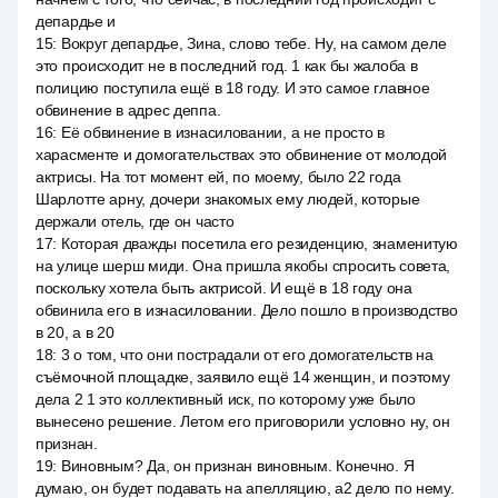
депардье и
15
:
Вокруг депардье, Зина, слово тебе. Ну, на самом деле
это происходит не в последний год. 1 как бы жалоба в
полицию поступила ещё в 18 году. И это самое главное
обвинение в адрес деппа.
16
:
Её обвинение в изнасиловании, а не просто в
харасменте и домогательствах это обвинение от молодой
актрисы. На тот момент ей, по моему, было 22 года
Шарлотте арну, дочери знакомых ему людей, которые
держали отель, где он часто
17
:
Которая дважды посетила его резиденцию, знаменитую
на улице шерш миди. Она пришла якобы спросить совета,
поскольку хотела быть актрисой. И ещё в 18 году она
обвинила его в изнасиловании. Дело пошло в производство
в 20, а в 20
18
:
3 о том, что они пострадали от его домогательств на
съёмочной площадке, заявило ещё 14 женщин, и поэтому
дела 2 1 это коллективный иск, по которому уже было
вынесено решение. Летом его приговорили условно ну, он
признан.
19
:
Виновным? Да, он признан виновным. Конечно. Я
думаю, он будет подавать на апелляцию, a2 дело по нему.