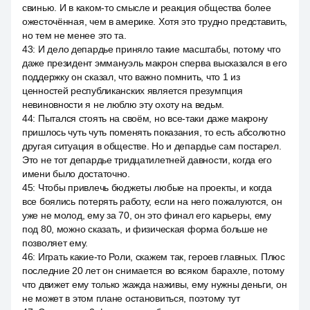
свинью. И в каком-то смысле и реакция общества более
ожесточённая, чем в америке. Хотя это трудно представить,
но тем не менее это та.
43
:
И дело депардье приняло такие масштабы, потому что
даже президент эммануэль макрон сперва высказался в его
поддержку он сказал, что важно помнить, что 1 из
ценностей республиканских является презумпция
невиновности я не люблю эту охоту на ведьм.
44
:
Пытался стоять на своём, но все-таки даже макрону
пришлось чуть чуть поменять показания, то есть абсолютно
другая ситуация в обществе. Но и депардье сам постарел.
Это не тот депардье тридцатилетней давности, когда его
имени было достаточно.
45
:
Чтобы привлечь бюджеты любые на проекты, и когда
все боялись потерять работу, если на него пожалуются, он
уже не молод, ему за 70, он это финал его карьеры, ему
под 80, можно сказать, и физическая форма больше не
позволяет ему.
46
:
Играть какие-то Роли, скажем так, героев главных. Плюс
последние 20 лет он снимается во всяком барахле, потому
что движет ему только жажда наживы, ему нужны деньги, он
не может в этом плане остановиться, поэтому тут