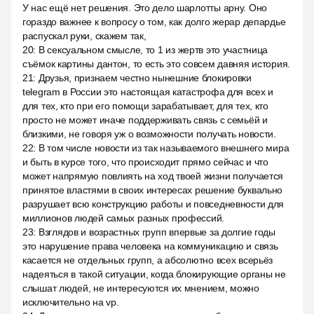
У нас ещё нет решения. Это дело шарлотты арну. Оно
гораздо важнее к вопросу о том, как долго жерар депардье
распускал руки, скажем так,
20
:
В сексуальном смысле, то 1 из жертв это участница
съёмок картины дантон, то есть это совсем давняя история.
21
:
Друзья, признаем честно нынешние блокировки
telegram в России это настоящая катастрофа для всех и
для тех, кто при его помощи зарабатывает, для тех, кто
просто не может иначе поддерживать связь с семьёй и
близкими, не говоря уж о возможности получать новости.
22
:
В том числе новости из так называемого внешнего мира
и быть в курсе того, что происходит прямо сейчас и что
может напрямую повлиять на ход твоей жизни получается
принятое властями в своих интересах решение буквально
разрушает всю конструкцию работы и повседневности для
миллионов людей самых разных профессий.
23
:
Взглядов и возрастных групп впервые за долгие годы
это нарушение права человека на коммуникацию и связь
касается не отдельных групп, а абсолютно всех всерьёз
надеяться в такой ситуации, когда блокирующие органы не
слышат людей, не интересуются их мнением, можно
исключительно на vp.