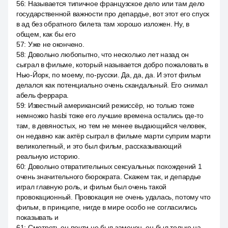
56
:
Называется типичное французское дело или там дело
государственной важности про депардье, вот этот его спуск
в ад без обратного билета там хорошо изложен. Ну, в
общем, как бы его
57
:
Уже не окончено.
58
:
Довольно любопытно, что несколько лет назад он
сыграл в фильме, который называется добро пожаловать в
Нью-Йорк, по моему, по-русски. Да, да, да. И этот фильм
делался как потенциально очень скандальный. Его снимал
абель феррара.
59
:
Известный американский режиссёр, но только тоже
немножко hasbi тоже его лучшие времена остались где-то
там, в девяностых, но тем не менее выдающийся человек,
он недавно как актёр сыграл в фильме марти суприм марти
великолепный, и это был фильм, рассказывающий
реальную историю.
60
:
Довольно отвратительных сексуальных похождений 1
очень значительного бюрократа. Скажем так, и депардье
играл главную роль, и фильм был очень такой
провокационный. Провокация не очень удалась, потому что
фильм, в принципе, нигде в мире особо не согласились
показывать и
61
:
Смотреть он почти не был замечен, он был только на