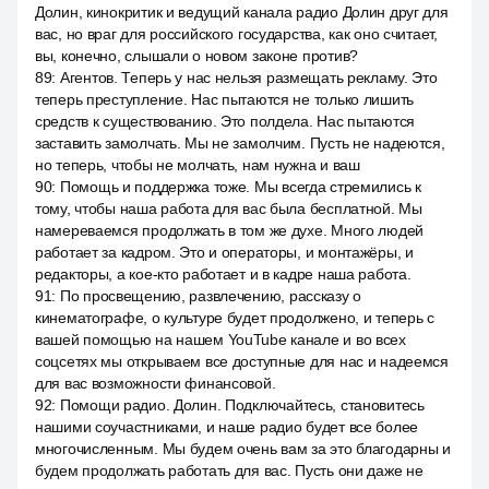
Долин, кинокритик и ведущий канала радио Долин друг для
вас, но враг для российского государства, как оно считает,
вы, конечно, слышали о новом законе против?
89
:
Агентов. Теперь у нас нельзя размещать рекламу. Это
теперь преступление. Нас пытаются не только лишить
средств к существованию. Это полдела. Нас пытаются
заставить замолчать. Мы не замолчим. Пусть не надеются,
но теперь, чтобы не молчать, нам нужна и ваш
90
:
Помощь и поддержка тоже. Мы всегда стремились к
тому, чтобы наша работа для вас была бесплатной. Мы
намереваемся продолжать в том же духе. Много людей
работает за кадром. Это и операторы, и монтажёры, и
редакторы, а кое-кто работает и в кадре наша работа.
91
:
По просвещению, развлечению, рассказу о
кинематографе, о культуре будет продолжено, и теперь с
вашей помощью на нашем YouTube канале и во всех
соцсетях мы открываем все доступные для нас и надеемся
для вас возможности финансовой.
92
:
Помощи радио. Долин. Подключайтесь, становитесь
нашими соучастниками, и наше радио будет все более
многочисленным. Мы будем очень вам за это благодарны и
будем продолжать работать для вас. Пусть они даже не