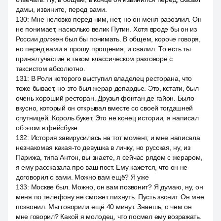
дамы, извините, перед вами.
130
:
Мне неловко перед ним, нет, но он меня разозлил. Он
не понимает, насколько велик Путин. Хотя вроде бы он из
России должен был бы понимать. В общем, короче говоря,
но перед вами я прошу прощения, и свалил. То есть ты
принял участие в таком классическом разговоре с
таксистом абсолютно.
131
:
В Роли которого выступил владелец ресторана, что
тоже бывает, но это был жерар депардье. Это, кстати, был
очень хороший ресторан. Друзья фонтан де гайон. Было
вкусно, который он открывал вместе со своей тогдашней
спутницей. Король букет. Это не конец истории, я написал
об этом в фейсбуке.
132
:
История завирусилась на тот момент, и мне написала
незнакомая какая-то девушка в личку, но русская, ну, из
Парижа, типа Антон, вы знаете, я сейчас рядом с жераром,
я ему рассказала про ваш пост. Ему кажется, что он не
договорил с вами. Можно вам ещё? Я уже
133
:
Москве был. Можно, он вам позвонит? Я думаю, ну, он
меня по телефону не сможет пихнуть. Пусть звонит. Он мне
позвонил. Мы говорили ещё 40 минут. Знаешь, о чем он
мне говорил? Какой я молодец, что посмел ему возражать.