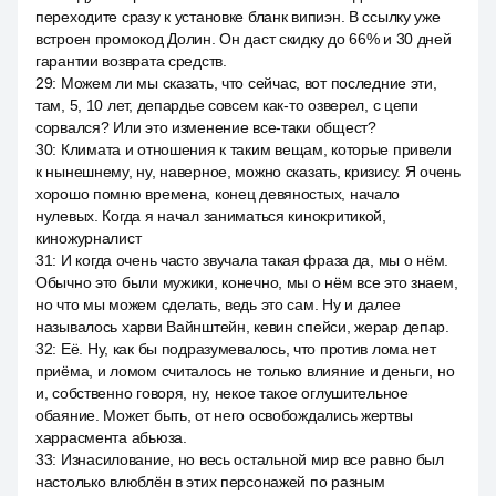
переходите сразу к установке бланк випиэн. В ссылку уже
встроен промокод Долин. Он даст скидку до 66% и 30 дней
гарантии возврата средств.
29
:
Можем ли мы сказать, что сейчас, вот последние эти,
там, 5, 10 лет, депардье совсем как-то озверел, с цепи
сорвался? Или это изменение все-таки общест?
30
:
Климата и отношения к таким вещам, которые привели
к нынешнему, ну, наверное, можно сказать, кризису. Я очень
хорошо помню времена, конец девяностых, начало
нулевых. Когда я начал заниматься кинокритикой,
киножурналист
31
:
И когда очень часто звучала такая фраза да, мы о нём.
Обычно это были мужики, конечно, мы о нём все это знаем,
но что мы можем сделать, ведь это сам. Ну и далее
называлось харви Вайнштейн, кевин спейси, жерар депар.
32
:
Её. Ну, как бы подразумевалось, что против лома нет
приёма, и ломом считалось не только влияние и деньги, но
и, собственно говоря, ну, некое такое оглушительное
обаяние. Может быть, от него освобождались жертвы
харрасмента абьюза.
33
:
Изнасилование, но весь остальной мир все равно был
настолько влюблён в этих персонажей по разным