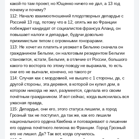
какой-то там проект, но Ющенко ничего не дал, а 13 год
почему и почему?
112
:
Начало взаимоотношений плодотворных депардье с
Россией 13 год, потому что в 12, опять же во Франции
побеждает кандидат от социалистов франсуа Аланд, он
повышает налоги и депардье, будучи довольно
прижимистым типом с огромными гонорарами.
113
:
Не хочет их платить и уезжает в Бельгию сначала он
гражданином Бельгии, он налоговым резидентом Бельгии
становится, кстати, Бельгия, в отличие от России, большого
какого-то восторга по этому поводу не выражала, то есть
они его не выгнали, конечно, но такого pr
114
:
Случая как с мордовией, не вышло с 1 стороны, да, с
другой стороны, эта деревня, в которой он купил дом, в
котором никогда не жил, разумеется, сделала его своим
почётным гражданином. И вот сейчас, когда выяснилась вся
ужасная правда,
115
:
Дипардье, они его, этого статуса лишили, а город
Грозный так не поступил, да так же, как его лишили
национального ордена Квебека и поговаривают о лишении
его ордена почётного легиона во Франции. Город Грозный
его не лишил. Да? Так вот, когда случилось.