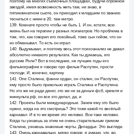
поэтому на многих съёмочных площадках, будучи огромной
звездой, имея возможность жить там, не знаю, в
пятикомнатном сьюте, он приходил к младшим по званию
тесниться с ними в 20, там метро.
139
:
Комнате просто чтобы не быть 1. И он, кстати, всю
жизнь был на терапии у разных психиатров. Но проблема в
том, что, как говорил его покойный, тоже сын гийом, что он
их обманывал. То есть он играл
140
:
Выдумывал, и поэтому весь этот психоанализ не давал
абсолютно никакого результата. Как ты думаешь, его
русские Роли? Вот в последние, не лучшие годы его
фильмографии я говорю про фильм Распутин, прости
господи. И, конечно, картину
141
:
One Сталина, фанни ордан, он сталин, он Распутин,
ему просто было прикольно играть Сталина и Распутина.
Но это же не ради денег, это же не за деньги фсб, кремля и
минкульта рф, он все это делал, да, и
142
:
Проекты были международные. Зачем ему это было
нужно, когда на это смотришь? Это тоже какой-то весёлый
карнавал. И в то же время это неловко. Все-таки неловко.
Когда ты узнаешь за этим не очень старательным гримом
Сталина, узнаешь знакомые черты. Депардье. Это выгляди.
143
:
Очень карнавально, мягко говоря, я думаю, что, во