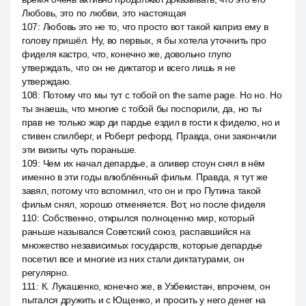
Любовь, это по любви, это настоящая
107
:
Любовь это не то, что просто вот такой каприз ему в
голову пришёл. Ну, во первых, я бы хотела уточнить про
фиделя кастро, что, конечно же, довольно глупо
утверждать, что он не диктатор и всего лишь я не
утверждаю.
108
:
Потому что мы тут с тобой on the same page. Но но. Но
ты знаешь, что многие с тобой бы поспорили, да, но ты
прав не только жар ди пардье ездил в гости к фиделю, но и
стивен спилберг, и Роберт рефорд. Правда, они закончили
эти визиты чуть пораньше.
109
:
Чем их начал депардье, а оливер стоун снял в нём
именно в эти годы влюблённый фильм. Правда, я тут же
завял, потому что вспомнил, что он и про Путина такой
фильм снял, хорошо отменяется. Вот, но после фиделя
110
:
Собственно, открылся полноценно мир, который
раньше назывался Советский союз, распавшийся на
множество независимых государств, которые депардье
посетил все и многие из них стали диктатурами, он
регулярно.
111
:
К. Лукашенко, конечно же, в Узбекистан, впрочем, он
пытался дружить и с Ющенко, и просить у него денег на