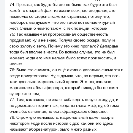
74
:
Проката, как будто бы его не было, как будто это был
какой-то стыдный факт из жизни всех, кто его делал, это
немножко со стороны кажется странным, потому что,
наоборот, мы думаем, что это такой вот конъюнктурный
жест. Сними о чем-то таком, с тех позиций, которые
75
:
Так называемая прогрессивная общественность
продвигает, ну и не знаю. Получи своего оскара, получи
свою золотую ветку. Почему это кино пропало? Депардье
тогда был вполне в чести. Во всяком случае, это не был
момент, когда его имя нельзя было вслух произносить, и
нельзя.
76
:
Было его снимать, он ещё активно довольно снимался и
везде присутствовал. Ну, я думаю, что, во первых, это все-
таки довольно маргинальный проект. Это так, конечно,
маргинален абель феррара, который никогда бы не снял
супер хит о том,
77
:
Том, как важно, не знаю, соблюдать новую этику, да, и
не домогаться горничных, когда ты глава мвф, ну, её тема
очень болезненная, то есть французское общество.
78
:
Огромную неловкость, национальный даже позор в
некотором Роде после истории с дск, как они его здесь
называют аббревиатурой, было много разных