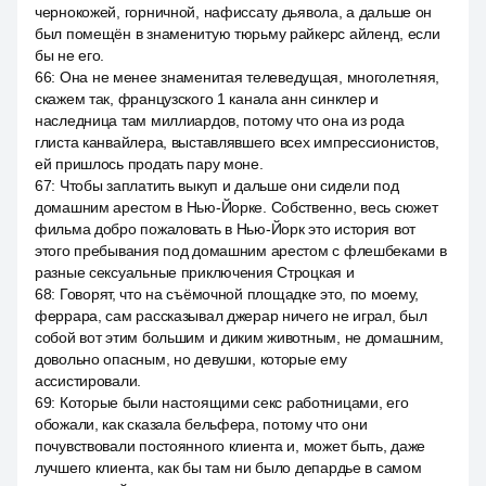
чернокожей, горничной, нафиссату дьявола, а дальше он
был помещён в знаменитую тюрьму райкерс айленд, если
бы не его.
66
:
Она не менее знаменитая телеведущая, многолетняя,
скажем так, французского 1 канала анн синклер и
наследница там миллиардов, потому что она из рода
глиста канвайлера, выставлявшего всех импрессионистов,
ей пришлось продать пару моне.
67
:
Чтобы заплатить выкуп и дальше они сидели под
домашним арестом в Нью-Йорке. Собственно, весь сюжет
фильма добро пожаловать в Нью-Йорк это история вот
этого пребывания под домашним арестом с флешбеками в
разные сексуальные приключения Строцкая и
68
:
Говорят, что на съёмочной площадке это, по моему,
феррара, сам рассказывал джерар ничего не играл, был
собой вот этим большим и диким животным, не домашним,
довольно опасным, но девушки, которые ему
ассистировали.
69
:
Которые были настоящими секс работницами, его
обожали, как сказала бельфера, потому что они
почувствовали постоянного клиента и, может быть, даже
лучшего клиента, как бы там ни было депардье в самом