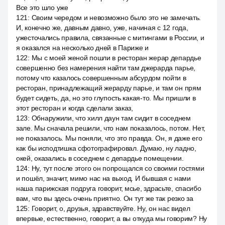
Все это шло уже
121
:
Своим чередом и невозможно было это не замечать.
И, конечно же, давным давно, уже, начиная с 12 года,
ужесточались правила, связанные с митингами в России, и
я оказался на несколько дней в Париже и
122
:
Мы с моей женой пошли в ресторан жерар депардье
совершенно без намерения найти там джерарда парье,
потому что казалось совершенным абсурдом пойти в
ресторан, принадлежащий жерарду парье, и там он прям
будет сидеть, да, но это глупость какая-то. Мы пришли в
этот ресторан и когда сделали заказ,
123
:
Обнаружили, что хилл даун там сидит в соседнем
зале. Мы сначала решили, что нам показалось, потом. Нет,
не показалось. Мы поняли, что это правда. Он, я даже его
как бы исподтишка сфотографировал. Думаю, ну ладно,
окей, оказались в соседнем с депардье помещении.
124
:
Ну, тут после этого он попрощался со своими гостями
и пошёл, значит, мимо нас на выход. И бывшая с нами
наша парижская подруга говорит, мсье, здрасьте, спасибо
вам, что вы здесь очень приятно. Он тут же так резко за
125
:
Говорит, о, друзья, здравствуйте. Ну, он нас видел
впервые, естественно, говорит, а вы откуда мы говорим? Ну