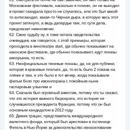
Московском фестивале, насколько я помню, он не выходил
в прокат скандала просто не случилось, или это был какой-
то антискандал, какая-то Чёрная дыра, в которую весь этот
проект затянуло, а ведь дапардье там, по сути дела,
предсказал немножечко.
62
:
Свою судьбу ну, я тоже читала свидетельства
очевидцев, как говорится, с этой премьеры, которая
проходила в кинотеатре start, где обычно показывают на
каннском фестивале, где обычно показывают, идут показы
кинорынка, то есть.
63
:
Неофициальные теневые показы, да, не для публики,
которая в красивых платьях, да, то есть было 2 показа на
пляже и там, и это было в тот вечер, когда показывали
фильм бнло про ивсенлорана с покойным ныне
гаспаровым ульелем и
64
:
Сначала был огромный ажиотаж, потому что ты сказал,
что это история важного бюрократа, это история не
случившегося президента Франции, потому что он был
основным кандидатом в 2012 году.
65
:
Демик трацан, представитель международного
валютного фонда, который был арестован в гостинице
Фитель в Нью-Йорке за домогательство изнасилование