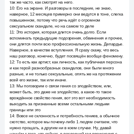
так же часто, как смотрят на него.
10
:
Его на экране. И разговоры в последние, не знаю,
наверное, 12 месяцев примерно они ведутся в тоне, слегка
повышенном, потому что речь идёт о огромном
сексуальном скандале, но на самом то деле
11
:
Это история, которая длится очень долго. Если
вспоминать предыдущие подозрения, обвинения и прочее,
они длятся почти всю профессиональную жизнь. Депардье.
Наверное, в качестве вступления. Я сразу скажу, что весь
наш разговор, конечно, будет посвящён вообще феномену.
12
:
То есть как артист, как личность, как публичная персона
и как герой разнообразных скандалов, они были много
разные, и не только сексуальные, опять же на протяжении
всей его жизни, так или иначе.
13
:
Мы поговорим о связи гения со злодейством, или,
может быть, это даже не злодейство, а какое-то такое
врождённое свойство гения, вот это вот необходимость
выходить за признанные всеми остальными людьми
границы или это
14
:
Вовсе не склонность и потребность гениев, а обычное
скотство, которое мы почему-либо 1 людям считаем, что
нужно прощать, а другим ни в коем случае. Ну, давай
начнём с того, что сейчас, в последний год происходит с