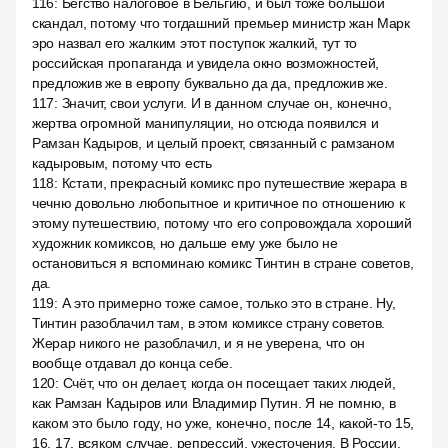
116
:
Бегство налоговое в Бельгию, и был тоже большой
скандал, потому что тогдашний премьер министр жан Марк
эро назвал его жалким этот поступок жалкий, тут то
российская пропаганда и увидела окно возможностей,
предложив же в европу буквально да да, предложив же.
117
:
Значит, свои услуги. И в данном случае он, конечно,
жертва огромной манипуляции, но отсюда появился и
Рамзан Кадыров, и целый проект, связанный с рамзаном
кадыровым, потому что есть
118
:
Кстати, прекрасный комикс про путешествие жерара в
чечню довольно любопытное и критичное по отношению к
этому путешествию, потому что его сопровождала хороший
художник комиксов, но дальше ему уже было не
остановиться я вспоминаю комикс Тинтин в стране советов,
да.
119
:
А это примерно тоже самое, только это в стране. Ну,
Тинтин разоблачил там, в этом комиксе страну советов.
Жерар никого не разоблачил, и я не уверена, что он
вообще отдавал до конца себе.
120
:
Счёт, что он делает, когда он посещает таких людей,
как Рамзан Кадыров или Владимир Путин. Я не помню, в
каком это было году, но уже, конечно, после 14, какой-то 15,
16, 17, всяком случае, репрессий, ужесточения. В России.