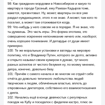
98
:
Как гражданин мордовии в Новосибирске и какую-то
квартиру в городе Грозный, ему Рамзан Кадыров тоже,
кажется, презентовал. Ну, может, квартиры он все уже
раздал нуждающимся, этого я не знаю. А может, там кого-то
поселил, а может там отсиживается когда.
99
:
Что-нибудь у него совсем не в порядке. Я не знаю, что
ты думаешь. Это часть игры. Это форма эпотажа, это
совершенно искреннее непонимание ничего или, наоборот,
очень хорошее понимание. И депардье от души имеет
примерно.
100
:
Те же моральные установки и взгляды на мировую
политику, что и Владимир Путин, которого он долго, активно
и открыто называл своим кумиром я думаю, тут много
разных аспектов от чистого безумия ну, по моему мнению,
депра, конечно, довольно безу.
101
:
Причём с самого начала и во многом не отдаёт себе
отчёта до довольно типичного любопытства людей
творческих к людям, обличённым властью, вплоть до
откровенных диктаторов, собственно его взаимоотношения
с дикта.
102
:
Начались ещё в конце девяностых с регулярных
поездок на Кубу и посиделок с фиделем кастро, плюс он