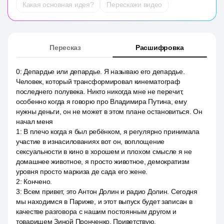
Какая основная идея?
Перескажи видео
Пересказ
Расшифровка
0
:
Депардье или депардье. Я называю его депардье.
Человек, который трансформировал кинематограф
последнего полувека. Никто никогда мне не перечит,
особенно когда я говорю про Владимира Путина, ему
нужны деньги, он не может в этом плане остановиться. Он
начал меня
1
:
В плечо когда я был ребёнком, я регулярно принимала
участие в изнасилованиях вот он, воплощение
сексуальности в кино в хорошем и плохом смысле я не
домашнее животное, я просто животное, демократизм
уровня просто маркиза де сада его жене.
2
:
Кончено.
3
:
Всем привет, это Антон Долин и радио Долин. Сегодня
мы находимся в Париже, и этот выпуск будет записан в
качестве разговора с нашим постоянным другом и
товарищем Зиной Пронченко. Приветствую.