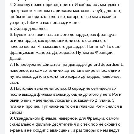
4
:
Зинаиду привет, привет, привет. И собрались мы здесь в
прекрасном книжном парижском магазине глоуб, для того,
чтобы поговорить о человеке, которого все мы с вами, я
уверен, Любим и все ненавидим это.
5
:
Жерар депардье
6
:
Будем все-таки называть его депардье, как французы
или депардье, как представители всего остального
человечества. Я называю его депардье. Понятно? То есть
французская манера. Да, хорошо. Ну, мы во Франции.
Давай.
7
:
Попробуем не сбиваться на депардье gerard depardieu 1,
наверное, из самых великих артистов в мире в последние
ну, полвека, да или около того жерар депардье, наверное,
стал.
8
:
Настоящей знаменитостью. В середине семидесятых,
после выхода фильма вальсирующие до этого у него Роли
были очень маленькие, локальные, какая-то 2 плана, 3
плана и прочее. Тут наконец то он в главной Роли снялся в
самом
9
:
Скандальном фильме, наверное, для Франции, самом
скандальном фильме десятилетия и с тех пор не сходит с
экрана и не сходит с авансцены, и разговоры о нём ведут