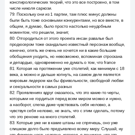
конспирологических теорий, что это все построено, в том
числе николя саркози.
79
:
Поскольку они из 1 партии, там плюс минус должны
были быть тоже основными конкурентами, но все вместе, в
общем, я думаю, было просто настолько неудобным
моментом, что решили, значит,
80
:
Отгородиться от этого проекта инсан равалье был
продюсером тоже скандально известный персонаж вообще,
конечно, опять же очень не хочется ни в какие большие
обобщения уходить, но невозможно, вспоминая строскана
и депардью, одновременно не думать о том, что france
81
:
Которая на протяжении уже столетий, как минимум с 18
века, а можно и дальше копнуть, на самом деле является
мировым лидером как бы фривольности, свободной любви
и сексуальности в самых разных
82
:
Проявлениях вдруг оказалось, что это какие-то черты,
которыми не гордиться перед всем миром можно и нужно,
а наоборот, слегка даже чувствовать себя неловко, а
чувствуя себя неловко, не знать, что с этим сделать, потому
что это реноме на много столетий.
83
:
Которые уже ни в какие штаны не спрячешь, оно уже
слишком долго было предъявлено всему миру. Слушай, ну
это фривольность условно, которая, я понимаю, что это