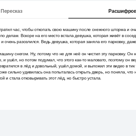
Пересказ
Расшифров
ратил час, чтобы откопать свою машину после снежного шторма и очи
 по делам. Вскоре на его место встала девушка, которая живёт в сосе
 и очень разозлился. Ведь девушка, которая заняла его парковку, даже
машину снегом. Ну, потому что не для неё он чистил эту парковку. Он 
, и ушёл, но потом подумал, что этого как-то маловато, поэтому он в
евратился в лёд и довольный, ушёл домой, и выложил эти видео в тик 
же сильно удивилась она попыталась открыть дверь, но поняла, что 
ой и стала отковыривать этот лёд, но быстро устала.