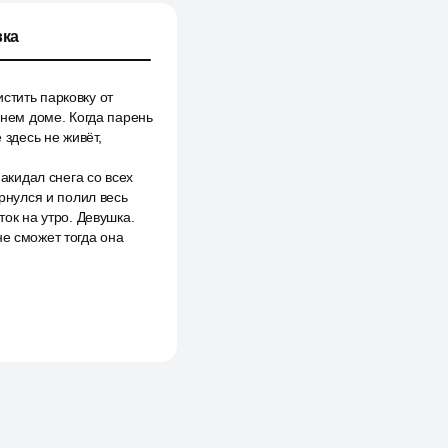
ка
стить парковку от
днем доме. Когда парень
 здесь не живёт,
накидал снега со всех
ернулся и полил весь
ток на утро. Девушка.
не сможет тогда она