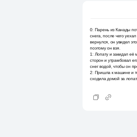
0
:
Парень из Канады пот
снега, после чего уехал
вернулся, он увидел это
поэтому он взя.
1
:
Лопату и закидал её 
сторон и утрамбовал его
снег водой, чтобы он пр
2
:
Пришла к машине и то
сходила домой за лопат