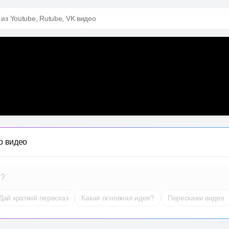
 из Youtube, Rutube, VK видео
о видео
т?
Дай краткий пересказ
Какая основная идея?
Перескажи видео