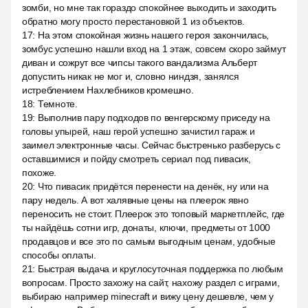
зомби, но мне так гораздо спокойнее выходить и заходить
обратно могу просто перестановкой 1 из объектов.
17
:
На этом спокойная жизнь нашего героя закончилась,
зомбус успешно нашли вход на 1 этаж, совсем скоро займут
диван и сожрут все чипсы такого вандализма Альберт
допустить никак не мог и, словно ниндзя, занялся
истреблением Нахлебников кромешно.
18
:
Темноте.
19
:
Выполнив пару подходов по венгерскому приседу на
головы упырей, наш герой успешно зачистил гараж и
заимел электронные часы. Сейчас быстренько разберусь с
оставшимися и пойду смотреть сериал под пивасик,
похоже.
20
:
Что пивасик придётся перенести на денёк, ну или на
пару недель. А вот халявные цены на плеерок явно
переносить не стоит. Плеерок это топовый маркетплейс, где
ты найдёшь сотни игр, донаты, ключи, предметы от 1000
продавцов и все это по самым выгодным ценам, удобные
способы оплаты.
21
:
Быстрая выдача и круглосуточная поддержка по любым
вопросам. Просто захожу на сайт, нахожу раздел с играми,
выбираю например minecraft и вижу цену дешевле, чем у