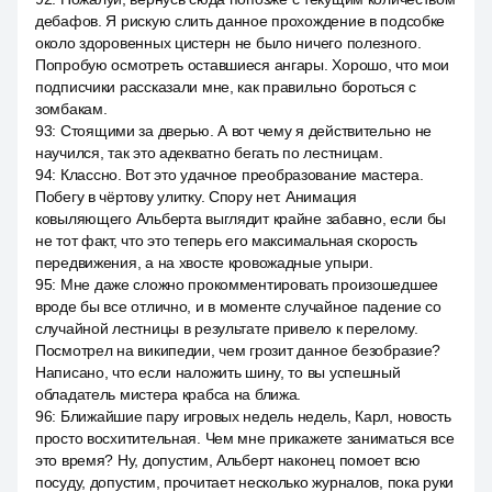
дебафов. Я рискую слить данное прохождение в подсобке
около здоровенных цистерн не было ничего полезного.
Попробую осмотреть оставшиеся ангары. Хорошо, что мои
подписчики рассказали мне, как правильно бороться с
зомбакам.
93
:
Стоящими за дверью. А вот чему я действительно не
научился, так это адекватно бегать по лестницам.
94
:
Классно. Вот это удачное преобразование мастера.
Побегу в чёртову улитку. Спору нет. Анимация
ковыляющего Альберта выглядит крайне забавно, если бы
не тот факт, что это теперь его максимальная скорость
передвижения, а на хвосте кровожадные упыри.
95
:
Мне даже сложно прокомментировать произошедшее
вроде бы все отлично, и в моменте случайное падение со
случайной лестницы в результате привело к перелому.
Посмотрел на википедии, чем грозит данное безобразие?
Написано, что если наложить шину, то вы успешный
обладатель мистера крабса на ближа.
96
:
Ближайшие пару игровых недель недель, Карл, новость
просто восхитительная. Чем мне прикажете заниматься все
это время? Ну, допустим, Альберт наконец помоет всю
посуду, допустим, прочитает несколько журналов, пока руки