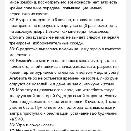
мире зомбойд, посмотреть его возможности нет, зато есть
крайне полезные передачи, повышающие навыки
персонажа их крутят.
32
:
6 утра в полдень и в 6 вечера, по возможности
постараюсь не пропускать, вернулся ещё раз посмотреть
на закрытую дверь 1 этажа, как мне тогда показалось,
сломать без кувалды её никак не выйдет, следом вечерняя
тренировка, доброжелательные соседи.
33
:
С радостью вызвались помочь нашему герою в качестве
манекенов.
34
:
Ближайшая машина на стоянке оказалась открыта из
полезного, в ней нашлись спички, зажигалка и, разумеется,
новая партия журналов с таким количеством макулатуры у
Альберта либо не останется времени на гостей, либо руки
сотрутся от мозолей, и я даже не знаю, что хуже к этому.
35
:
Моменту я целиком осознавал, что истреблять такую
толпу упырей наш герой будет до самой старости. Нужны
более радикальные и креативные идеи. К счастью, 1 такая
у меня была. Нужно немного подготовиться, выспаться и
завтра приступаю к реализации, устанавливаю будильник
на 5 40.
36
:
Утра и ложусь спать.
37
:
Но уже в 2 часа ночи герой проснулся от этого