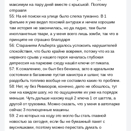
максимум на пару дней вместе с крыськой. Поэтому
отправля
55
:
На её поиски на улице было слегка туманно. В 1
фильме я уже видел похожий антураж и ничем хорошим
там история не закончилась, но да ладно, там были
инопланетные твари, а у меня всего лишь зомби, так что в
принципе не страшно благодаря
56
:
Стараниям Альберта удалось успокоить нарушителей
спокойствия, что было крайне вовремя, потому что из за
нервного срыва у нашего героя началась глубокая
депрессия на парковке сходу нашёл ключи от пикапа.
57
:
К сожалению, он был без бензина, зато в идеальном
состоянии в багажнике пустая канистра и шланг, так что
раздобыть топливо вообще не составило каких-то проблем.
58
:
Нет, ну без Ревизоров, конечно, дело не обошлось, тут
они на каждом шагу, но по ощущениям их уже на порядок
меньше. Чуть дальше нахожу ещё 2 ключа 1 от шаттла, а
другой от грузовика. Можно сказать, что у меня в автопарке
сейчас 3 полноценные машины.
59
:
2 из которых на ходу это могло бы стать главной
новостью за сегодня, если бы не бумажный пакет с
вкусняшками, поэтому можно перестать думать о