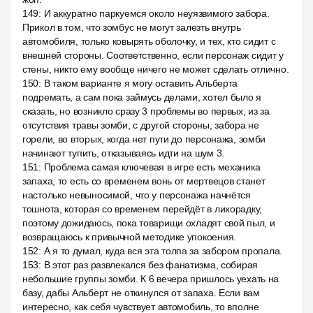
149
:
И аккуратно паркуемся около неуязвимого забора.
Прикол в том, что зомбус не могут залезть внутрь
автомобиля, только ковырять оболочку, и тех, кто сидит с
внешней стороны. Соответственно, если персонаж сидит у
стены, никто ему вообще ничего не может сделать отлично.
150
:
В таком варианте я могу оставить Альберта
подремать, а сам пока займусь делами, хотел было я
сказать, но возникло сразу 3 проблемы во первых, из за
отсутствия травы зомби, с другой стороны, забора не
горели, во вторых, когда нет пути до персонажа, зомби
начинают тупить, отказываясь идти на шум 3.
151
:
Проблема самая ключевая в игре есть механика
запаха, то есть со временем вонь от мертвецов станет
настолько невыносимой, что у персонажа начнётся
тошнота, которая со временем перейдёт в лихорадку,
поэтому дожидаюсь, пока товарищи охладят свой пыл, и
возвращаюсь к привычной методике упокоения.
152
:
А я то думал, куда вся эта толпа за забором пропала.
153
:
В этот раз развлекался без фанатизма, собирая
небольшие группы зомби. К 6 вечера пришлось уехать на
базу, дабы Альберт не откинулся от запаха. Если вам
интересно, как себя чувствует автомобиль, то вполне