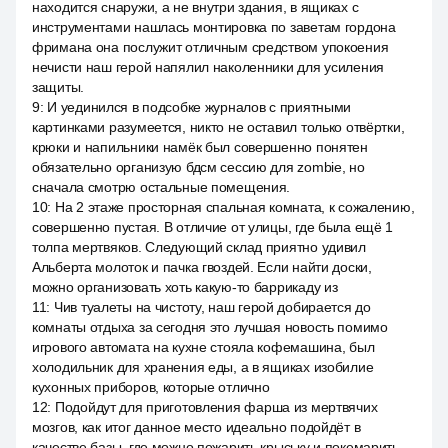
находится снаружи, а не внутри здания, в ящиках с
инструментами нашлась монтировка по заветам гордона
фримана она послужит отличным средством упокоения
нечисти наш герой напялил наколенники для усиления
защиты.
9
:
И уединился в подсобке журналов с приятными
картинками разумеется, никто не оставил только отвёртки,
крюки и напильники намёк был совершенно понятен
обязательно организую бдсм сессию для zombie, но
сначала смотрю остальные помещения.
10
:
На 2 этаже просторная спальная комната, к сожалению,
совершенно пустая. В отличие от улицы, где была ещё 1
толпа мертвяков. Следующий склад приятно удивил
Альберта молоток и пачка гвоздей. Если найти доски,
можно организовать хоть какую-то баррикаду из
11
:
Чив туалеты на чистоту, наш герой добирается до
комнаты отдыха за сегодня это лучшая новость помимо
игрового автомата на кухне стояла кофемашина, был
холодильник для хранения еды, а в ящиках изобилие
кухонных приборов, которые отлично
12
:
Подойдут для приготовления фарша из мертвячих
мозгов, как итог данное место идеально подойдёт в
качестве базы, где можно пожарить крыську и покемарить