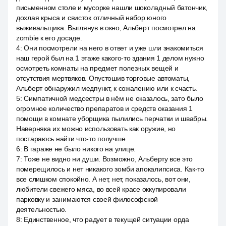
письменном столе и мусорке нашли шоколадный батончик,
дохлая крыса и свисток отличный набор юного
выживальщика. Выглянув в окно, Альберт посмотрел на
zombie к его досаде.
4
:
Они посмотрели на него в ответ и уже шли знакомиться
наш герой был на 1 этаже какого-то здания 1 делом нужно
осмотреть комнаты на предмет полезных вещей и
отсутствия мертвяков. Опустошив торговые автоматы,
Альберт обнаружил медпункт, к сожалению или к счасть.
5
:
Симпатичной медсестры в нём не оказалось, зато было
огромное количество препаратов и средств оказания 1
помощи в комнате уборщика пылились перчатки и швабры.
Наверняка их можно использовать как оружие, но
постараюсь найти что-то получше.
6
:
В гараже не было никого на улице.
7
:
Тоже не видно ни души. Возможно, Альберту все это
померещилось и нет никакого зомби апокалипсиса. Как-то
все слишком спокойно. А нет, нет, показалось, вот они,
любители свежего мяса, во всей красе оккупировали
парковку и занимаются своей философской
деятельностью.
8
:
Единственное, что радует в текущей ситуации орда