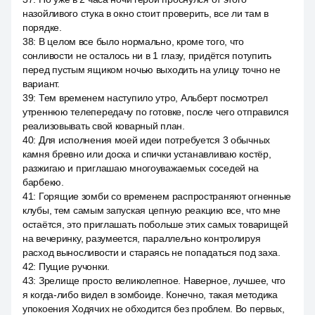
назойливого стука в окно стоит проверить, все ли там в
порядке.
38
:
В целом все было нормально, кроме того, что
сонливости не осталось ни в 1 глазу, придётся потупить
перед пустым ящиком ночью выходить на улицу точно не
вариант.
39
:
Тем временем наступило утро, Альберт посмотрел
утреннюю телепередачу по готовке, после чего отправился
реализовывать свой коварный план.
40
:
Для исполнения моей идеи потребуется 3 обычных
камня бревно или доска и спички устанавливаю костёр,
разжигаю и приглашаю многоуважаемых соседей на
барбекю.
41
:
Горящие зомби со временем распространяют огненные
клубы, тем самым запуская цепную реакцию все, что мне
остаётся, это приглашать побольше этих самых товарищей
на вечеринку, разумеется, параллельно контролируя
расход выносливости и стараясь не попадаться под заха.
42
:
Пущие ручонки.
43
:
Зрелище просто великолепное. Наверное, лучшее, что
я когда-либо видел в зомбоиде. Конечно, такая методика
упокоения Ходячих не обходится без проблем. Во первых,