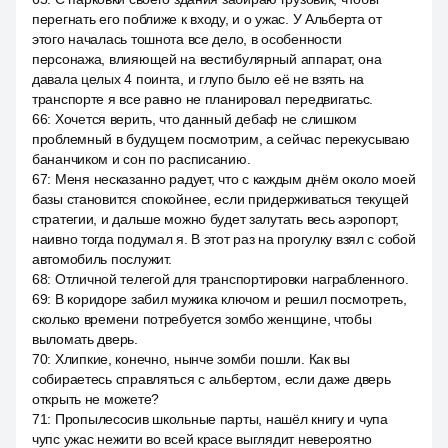
перегнать его поближе к входу, и о ужас. У Альберта от
этого началась тошнота все дело, в особенности
персонажа, влияющей на вестибулярный аппарат, она
давала целых 4 поинта, и глупо было её не взять на
транспорте я все равно не планировал передвигатьс.
66
:
Хочется верить, что данный дебаф не слишком
проблемный в будущем посмотрим, а сейчас перекусываю
бананчиком и сон по расписанию.
67
:
Меня несказанно радует, что с каждым днём около моей
базы становится спокойнее, если придерживаться текущей
стратегии, и дальше можно будет залутать весь аэропорт,
наивно тогда подумал я. В этот раз на прогулку взял с собой
автомобиль послужит.
68
:
Отличной телегой для транспортировки награбленного.
69
:
В коридоре забил мужика ключом и решил посмотреть,
сколько времени потребуется зомбо женщине, чтобы
выломать дверь.
70
:
Хлипкие, конечно, нынче зомби пошли. Как вы
собираетесь справляться с альбертом, если даже дверь
открыть не можете?
71
:
Пропылесосив школьные парты, нашёл книгу и чупа
чупс ужас нежити во всей красе выглядит невероятно