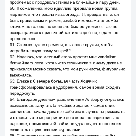
проблемах с продовольствием на ближайшие пару дней.
60
:
К сожалению, мою идиллию прервала новая группа
мертвяков, что пришли из за ограды. Я, правда, пытался
быть правильным игроком, зомбой и колошматил зомби
ключом по голове, но меня это быстро утомило. Так что
возвращаемся к привычной тактике серьёзно, я даже не
представляю.
61
:
Сколько нужно времени, а главное оружия, чтобы
истребить такую пачку упырей?
62
:
Надеюсь, что местный егерь простит мне vandalism
ближайшего леса, хотя чисто технически я к нему даже не
прикасался можно сказать, что мои руки чисты, фигурально
выражаясь.
63
:
Ближе к 6 вечера большая часть Ходячих
трансформировалась в удобрения, самое время сходить
передохнуть.
64
:
Благодаря дневным развлечениям Альберту открылась
возможность залутать ближайшее здание к сожалению,
сонливость начала давать о себе знать лучше не рисковать
и отложить это мероприятие до завтра, пошарившись по
парковке, новых ключей найти не удалось, зато пополнил
свою коллекцию новыми журналами.
65
:
С парковки своего здания забираю грузовик, чтобы