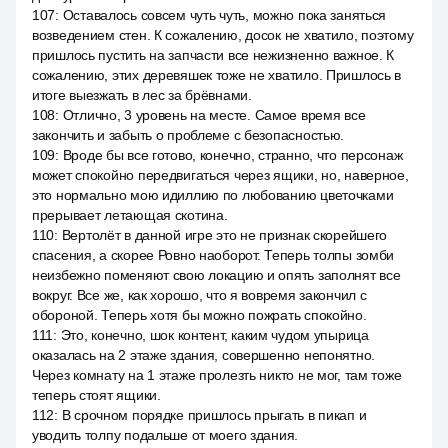
107
:
Оставалось совсем чуть чуть, можно пока заняться
возведением стен. К сожалению, досок не хватило, поэтому
пришлось пустить на запчасти все нежизненно важное. К
сожалению, этих деревяшек тоже не хватило. Пришлось в
итоге выезжать в лес за брёвнами.
108
:
Отлично, 3 уровень на месте. Самое время все
закончить и забыть о проблеме с безопасностью.
109
:
Вроде бы все готово, конечно, странно, что персонаж
может спокойно передвигаться через ящики, но, наверное,
это нормально мою идиллию по любованию цветочками
прерывает летающая скотина.
110
:
Вертолёт в данной игре это не признак скорейшего
спасения, а скорее Ровно наоборот. Теперь толпы зомби
неизбежно поменяют свою локацию и опять заполнят все
вокруг. Все же, как хорошо, что я вовремя закончил с
обороной. Теперь хотя бы можно пожрать спокойно.
111
:
Это, конечно, шок контент, каким чудом упырица
оказалась на 2 этаже здания, совершенно непонятно.
Через комнату на 1 этаже пролезть никто не мог, там тоже
теперь стоят ящики.
112
:
В срочном порядке пришлось прыгать в пикап и
уводить толпу подальше от моего здания.