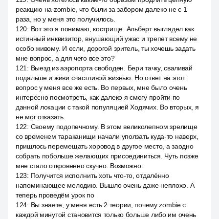
реакцию на zombie, что были за забором далеко не с 1
раза, но у меня это получилось.
120
:
Вот это я понимаю, кострище. Альберт выглядел как
истинный инквизитор, внушающий ужас и трепет всему не
особо живому. И если, дорогой зритель, ты хочешь задать
мне вопрос, а для чего все это?
121
:
Выезд из аэропорта свободен. Бери тачку, сваливай
подальше и живи счастливой жизнью. Но ответ на этот
вопрос у меня все же есть. Во первых, мне было очень
интересно посмотреть, как далеко я смогу пройти по
данной локации с такой популяцией Ходячих. Во вторых, я
не мог отказать.
122
:
Своему подопечному. В этом великолепном зрелище
со временем тараканищи начали уползать куда-то наверх,
пришлось перемещать хоровод в другое место, а заодно
собрать побольше желающих присоединиться. Чуть позже
мне стало откровенно скучно. Возможно.
123
:
Получится исполнить хоть что-то, отдалённо
напоминающее мелодию. Вышло очень даже неплохо. А
теперь проведём урок по
124
:
Вы знаете, у меня есть 2 теории, почему zombie с
каждой минутой становится только больше либо им очень