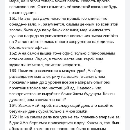
мере, наш герой теперь может бегать. Новость просто
великолепная. Стоит отметить её зачисткой какого-нибудь
нового здания.
161
:
На этот раз даже никто не пришёл со спины, что
обнадёживало, и, разумеется, самым ценным во всей этой
эпопеи была еда пару банок овсянки, мед и чипсы это
лучшая награда за уничтожение нескольких тысяч zombies
на 2 этаже этого великолепного сооружения находились
бесполезные офисы.
162
:
А на самой вышке тоже офис, только с панорамным
остеклением. Ладно, в таком месте наш герой ещё
журналы не читал, стоит это исправить.
163
:
Помимо развлечения с макулатурой, Альберт
развандалил всю электрику на вышке, в связи с чем
прокачал навык до 1 уровня все же набирать опыт без
прочтения томов это настоящий ад. Надеюсь, что
электричество не вырубят в ближайшем будущем. Как вы
думаете, чем занимался наш?
164
:
Уважаемый герой, на следующий день это какой-то
безумный день сурка только в мире зомби.
165
:
Но на самом деле все уже не так плачевно впервые за
5 дней Альберт смог прикоснуться к луту. Конечно, там был
абсолютный хлам, но все равно это было огромным