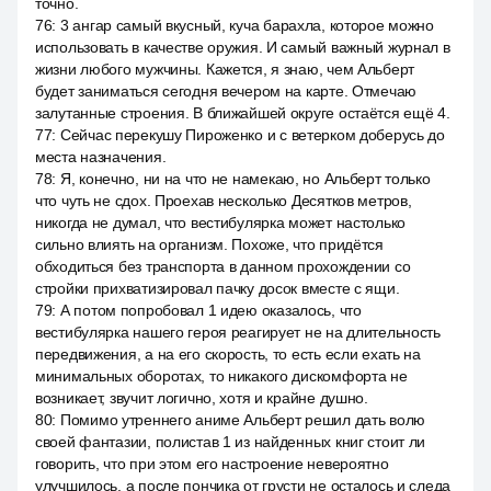
точно.
76
:
3 ангар самый вкусный, куча барахла, которое можно
использовать в качестве оружия. И самый важный журнал в
жизни любого мужчины. Кажется, я знаю, чем Альберт
будет заниматься сегодня вечером на карте. Отмечаю
залутанные строения. В ближайшей округе остаётся ещё 4.
77
:
Сейчас перекушу Пироженко и с ветерком доберусь до
места назначения.
78
:
Я, конечно, ни на что не намекаю, но Альберт только
что чуть не сдох. Проехав несколько Десятков метров,
никогда не думал, что вестибулярка может настолько
сильно влиять на организм. Похоже, что придётся
обходиться без транспорта в данном прохождении со
стройки прихватизировал пачку досок вместе с ящи.
79
:
А потом попробовал 1 идею оказалось, что
вестибулярка нашего героя реагирует не на длительность
передвижения, а на его скорость, то есть если ехать на
минимальных оборотах, то никакого дискомфорта не
возникает, звучит логично, хотя и крайне душно.
80
:
Помимо утреннего аниме Альберт решил дать волю
своей фантазии, полистав 1 из найденных книг стоит ли
говорить, что при этом его настроение невероятно
улучшилось, а после пончика от грусти не осталось и следа