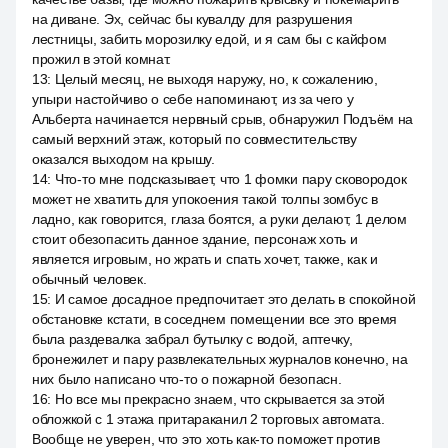
на диване. Эх, сейчас бы кувалду для разрушения
лестницы, забить морозилку едой, и я сам бы с кайфом
прожил в этой комнат.
13
:
Целый месяц, не выходя наружу, но, к сожалению,
упыри настойчиво о себе напоминают, из за чего у
Альберта начинается нервный срыв, обнаружил Подъём на
самый верхний этаж, который по совместительству
оказался выходом на крышу.
14
:
Что-то мне подсказывает, что 1 фомки пару сковородок
может не хватить для упокоения такой толпы зомбус в
ладно, как говорится, глаза боятся, а руки делают, 1 делом
стоит обезопасить данное здание, персонаж хоть и
является игровым, но жрать и спать хочет, также, как и
обычный человек.
15
:
И самое досадное предпочитает это делать в спокойной
обстановке кстати, в соседнем помещении все это время
была раздевалка забрал бутылку с водой, аптечку,
бронежилет и пару развлекательных журналов конечно, на
них было написано что-то о пожарной безопасн.
16
:
Но все мы прекрасно знаем, что скрывается за этой
обложкой с 1 этажа притараканил 2 торговых автомата.
Вообще не уверен, что это хоть как-то поможет против