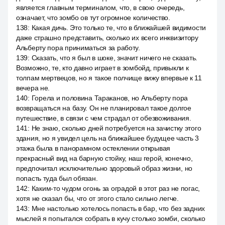
является главным терминалом, что, в свою очередь,
означает, что зомбо ов тут огромное количество.
138
:
Какая дичь. Это только те, что в ближайшей видимости
даже страшно представить, сколько их всего инквизитору
Альберту пора приниматься за работу.
139
:
Сказать, что я был в шоке, значит ничего не сказать.
Возможно, те, кто давно играет в зомбойд, привыкли к
толпам мертвецов, но я такое полчище вижу впервые к 11
вечера не.
140
:
Горела и половина Тараканов, но Альберту пора
возвращаться на базу. Он не планировал такое долгое
путешествие, в связи с чем страдал от обезвоживания.
141
:
Не знаю, сколько дней потребуется на зачистку этого
здания, но я увидел цель на ближайшее будущее часть 3
этажа была в панорамном остеклении открывая
прекрасный вид на барную стойку, наш герой, конечно,
предпочитал исключительно здоровый образ жизни, но
попасть туда был обязан.
142
:
Каким-то чудом огонь за оградой в этот раз не погас,
хотя не сказал бы, что от этого стало сильно легче.
143
:
Мне настолько хотелось попасть в бар, что без задних
мыслей я попытался собрать в кучу столько зомби, сколько