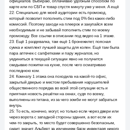
официалов. Выбираю, оплачиваю удобным способом по
карте или по СБП и товар спустя минуту уже у меня. А ещё
22
:
Специально для моей аудитории есть промокод,
который позволит пополнить стим под 0% без каких-либо
комиссий. Поэтому заходи на плеерок и закупайся всем
необходимым и не забывай пополнить стим по моему
промокоду. Все ссылки в описании под видео на 1 этаже.
23
:
Ещё 1 раздевалка, там ещё 1 бронежилет, поясная
сумка и комплект лучшей защиты для колен. Ещё там была
пара аптечек с салфетками и пару журналов, но
уединиться в текущей ситуации явно не получится
скидываю пожитки на кухне, после чего осматриваю
последнюю ком.
24
:
Комнату 1 этажа она походила на какой-то офис,
закрытый дверью и местом пребывания нарушителей
общественного порядка во всей этой ситуации есть и
приятная новость решётки на окнах, судя по всему,
выполнены из титана, из за чего зомби не могут забраться
внутрь.
25
:
То есть, конечно, могут, но только если через двери или
через ворота с западной стороны здания, а вот если их
чем-то закрыть, то место будет совершенно безопасным,
сидит, значит, Альберт за изучением бдсм инвентаря никого