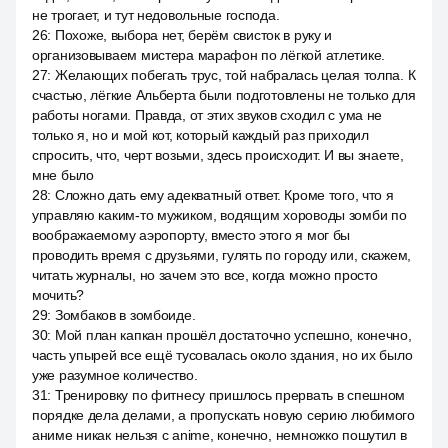
не трогает, и тут недовольные господа.
26
:
Похоже, выбора нет, берём свисток в руку и
организовываем мистера марафон по лёгкой атлетике.
27
:
Желающих побегать трус, той набралась целая толпа. К
счастью, лёгкие Альберта были подготовлены не только для
работы ногами. Правда, от этих звуков сходил с ума не
только я, но и мой кот, который каждый раз приходил
спросить, что, черт возьми, здесь происходит. И вы знаете,
мне было
28
:
Сложно дать ему адекватный ответ. Кроме того, что я
управляю каким-то мужиком, водящим хороводы зомби по
воображаемому аэропорту, вместо этого я мог бы
проводить время с друзьями, гулять по городу или, скажем,
читать журналы, но зачем это все, когда можно просто
мочить?
29
:
Зомбаков в зомбоиде.
30
:
Мой план капкан прошёл достаточно успешно, конечно,
часть упырей все ещё тусовалась около здания, но их было
уже разумное количество.
31
:
Тренировку по фитнесу пришлось прервать в спешном
порядке дела делами, а пропускать новую серию любимого
аниме никак нельзя с anime, конечно, немножко пошутил в