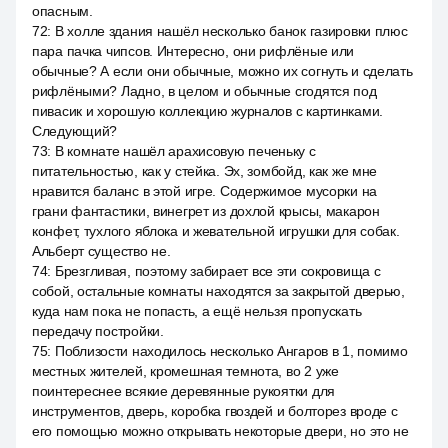
опасным.
72
:
В холле здания нашёл несколько банок газировки плюс
пара пачка чипсов. Интересно, они рифлёные или
обычные? А если они обычные, можно их согнуть и сделать
рифлёными? Ладно, в целом и обычные сгодятся под
пивасик и хорошую коллекцию журналов с картинками.
Следующий?
73
:
В комнате нашёл арахисовую печеньку с
питательностью, как у стейка. Эх, зомбойд, как же мне
нравится баланс в этой игре. Содержимое мусорки на
грани фантастики, винегрет из дохлой крысы, макарон
конфет, тухлого яблока и жевательной игрушки для собак.
Альберт существо не.
74
:
Брезгливая, поэтому забирает все эти сокровища с
собой, остальные комнаты находятся за закрытой дверью,
куда нам пока не попасть, а ещё нельзя пропускать
передачу постройки.
75
:
Поблизости находилось несколько Ангаров в 1, помимо
местных жителей, кромешная темнота, во 2 уже
поинтереснее всякие деревянные рукоятки для
инструментов, дверь, коробка гвоздей и болторез вроде с
его помощью можно открывать некоторые двери, но это не