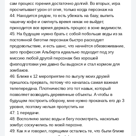
сам процесс горения достаточно долгий. Во вторых, игра
просчитывает урон от огня, только когда персонаж на
44
:
Находится рядом, то есть убежать на базу, выпить
чашечку кофе и скипнуть время никак не выйдет,
приходится все время держать процесс в зоне видимости.
45
:
На будущее нужно брать с собой побольше воды из за
постоянной беготни персонаж быстро расходует
продовольствие, и есть шанс, что начнётся обезвоживание,
зато профессия Альберта идеально подходит под эту
миссию любой другой персонаж без хорошей
физподготовки уже давно бы выдохся и стал кормом для
зомбаков.
46
:
Ближе к 12 мероприятие по выгулу моих друзей
пришлось прервать, потому что началась самая важная
телепередача. Плотничество это тот навык, который
позволяет возводить деревянные объекты. А чтобы в
будущем построить оборону, мне нужно прокачать его до 3
уровня, поэтому нельзя пропустить ни
47
:
1 передачи.
48
:
Восполняю запас воды и бегу посмотреть, насколько
зомбус соскучились по моей персоне.
49
:
Как я и говорил, горящими остались те, что были ближе