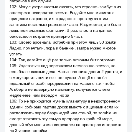
патронов в его оружие.
102
:
Могу с уверенностью сказать, что стрелять зомбус в из
огнестрела невероятно весело. Выдайте мне миниган с
прицепом патронов, и я с радостью проведу за этим
занятием несколько реальных часов. Разумеется, это были
лишь мои влажные фантазии. В реальности на данное
баловство я потратил примерно 5 част.
103
:
Своего арсенала, истребив при этом лишь 50 зомби.
Ладно, помечтали, пора и банники, завтра нужно многое
успеть.
104
:
Так, давайте ещё раз только включим бит погромче.
105
:
Издеваться над персонажем несказанно весело, но
есть более важные дела. Навык плотника достиг 2 уровня, и
я могу строить почти все, что нужно. А ещё я нашёл
идеальный способ передвижения на машине так, чтобы
Альберта не вывернуло наизнанку, получается слегка
медленнее, чем передом, но за
106
:
То не приходится мучить клавиатуру в недостроенном
здании, собираю партию досок вместе с ящиками если их
расположить перед баррикадой или стеной, то zombie не
смогут атаковать эту самую преграду по крайней мере,
данный обуз мне часто встречался на просторах интернета
до 3 уровня стройки.