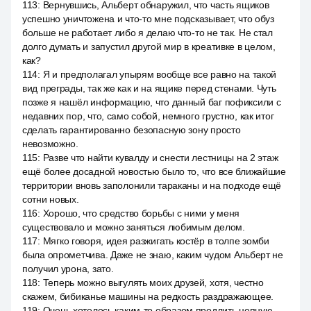
113
:
Вернувшись, Альберт обнаружил, что часть ящиков
успешно уничтожена и что-то мне подсказывает, что обуз
больше не работает либо я делаю что-то не так. Не стал
долго думать и запустил другой мир в креативке в целом,
как?
114
:
Я и предполагал упырям вообще все равно на такой
вид преграды, так же как и на ящике перед стенами. Чуть
позже я нашёл информацию, что данный баг пофиксили с
недавних пор, что, само собой, немного грустно, как итог
сделать гарантированно безопасную зону просто
невозможно.
115
:
Разве что найти кувалду и снести лестницы на 2 этаж
ещё более досадной новостью было то, что все ближайшие
территории вновь заполонили тараканы и на подходе ещё
сотни новых.
116
:
Хорошо, что средство борьбы с ними у меня
существовало и можно заняться любимым делом.
117
:
Мягко говоря, идея разжигать костёр в толпе зомби
была опрометчива. Даже не знаю, каким чудом Альберт не
получил урона, зато.
118
:
Теперь можно выгулять моих друзей, хотя, честно
скажем, бибиканье машины на редкость раздражающее.
119
:
Очень хотелось каким-то образом продлить цепную