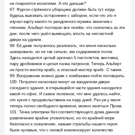
не покроются мозолями. А что дальше?
97
:
Фургон стрёмного уборщика должен быть тут, когда
будешь выезжать осторожнее с забором, если что это я
изучал карту какого-то рандомного мужика закончив с
чтением, Альберт постирал все nowkie, что скопились за эти
дни, после чего ушёл вымещать злость на несчастной
двери на удивле.
98
:
Её даже получилось разломать, что меня несколько
шокировало, но не так сильно, как содержимое полок.
Здесь находился целый арсенал 5 пистолетов, винтовка,
пару дробовиков и целая пачка патронов. Теперь Альберт
не просто мистер крабс, а опасный мистер крабс. С таким.
99
:
Вооружение можно даже с зомбаками пойти поговорить.
100
:
Потратил несколько минут на вандализм двери
соседнего здания, в открывшейся части здания находился
какой-то офис. И самое полезное, что мне удалось найти,
это кухня с продовольствием на пару дней. Раз уж у меня
теперь полно свободного времени, можно заняться Прока.
101
:
Тачка электрики без соответствующего дома данное
развлечение крайне утомительно, но по крайней мере
безопасно к сожалению, навыки стрельбы нашего героя
были нулевые, что с лихвой компенсирует количество