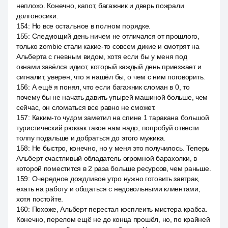
неплохо. Конечно, капот, багажник и дверь пожрали
долгоносики.
154
:
Но все остальное в полном порядке.
155
:
Следующий день ничем не отличался от прошлого,
только zombie стали какие-то совсем дикие и смотрят на
Альберта с гневным видом, хотя если бы у меня под
окнами завёлся идиот, который каждый день приезжает и
сигналит, уверен, что я нашёл бы, о чем с ним поговорить.
156
:
А ещё я понял, что если багажник сломан в 0, то
почему бы не начать давить упырей машиной больше, чем
сейчас, он сломаться все равно не сможет.
157
:
Каким-то чудом заметил на спине 1 таракана большой
туристический рюкзак такое нам надо, попробуй отвести
толпу подальше и добраться до этого мужика.
158
:
Не быстро, конечно, но у меня это получилось. Теперь
Альберт счастливый обладатель огромной барахолки, в
которой поместится в 2 раза больше ресурсов, чем раньше.
159
:
Очередное дождливое утро нужно готовить завтрак,
ехать на работу и общаться с недовольными клиентами,
хотя постойте.
160
:
Похоже, Альберт перестал косплеить мистера крабса.
Конечно, перелом ещё не до конца прошёл, но, по крайней