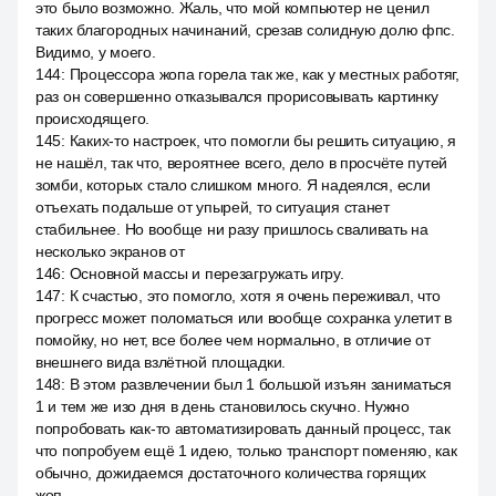
это было возможно. Жаль, что мой компьютер не ценил
таких благородных начинаний, срезав солидную долю фпс.
Видимо, у моего.
144
:
Процессора жопа горела так же, как у местных работяг,
раз он совершенно отказывался прорисовывать картинку
происходящего.
145
:
Каких-то настроек, что помогли бы решить ситуацию, я
не нашёл, так что, вероятнее всего, дело в просчёте путей
зомби, которых стало слишком много. Я надеялся, если
отъехать подальше от упырей, то ситуация станет
стабильнее. Но вообще ни разу пришлось сваливать на
несколько экранов от
146
:
Основной массы и перезагружать игру.
147
:
К счастью, это помогло, хотя я очень переживал, что
прогресс может поломаться или вообще сохранка улетит в
помойку, но нет, все более чем нормально, в отличие от
внешнего вида взлётной площадки.
148
:
В этом развлечении был 1 большой изъян заниматься
1 и тем же изо дня в день становилось скучно. Нужно
попробовать как-то автоматизировать данный процесс, так
что попробуем ещё 1 идею, только транспорт поменяю, как
обычно, дожидаемся достаточного количества горящих
жоп.