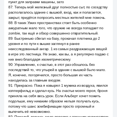
пункт для заправки машины, зато
87
:
Теперь мой железный друг полностью сыт, по соседству
располагалось здание с вышкой, вход, как и полагается,
закрыт, придётся попросить местных жителей мне помочь.
88
:
В таких Узких пространствах стоит быть особенно
аккуратным мало того, что оружие не всегда попадает по
zombie, так ещё и обзор совершенно отвратительный.
89
:
Быстренько сбегал на базу, прокачал плотника до 2
уровня и по пути к вышке заглянул в ранее
неисследованный ангар. 1 из самых раздражающих вещей
в игре это лестница. Не знаю, как вы, а я регулярно падаю с
них вниз благодаря изометрическому.
90
:
Управлению, к счастью, в этот раз обошлось без
последствий то, что упырей в здании с вышкой было мало.
Я, конечно, погорячился, просто большая их часть
находилась за главным входом.
91
:
Прекрасно. Пока я ковырял 1 мужика из воздуха, явился
копперфильд и сделал кусь. На счастье моего героя, броня
приняла на себя весь урон. Если Альберт хочет пожить
подольше, ему никаким образом нельзя получать кусь,
потому что шанс зомбификации просто огромный и
вылечить её невозможно.
92
:
Пожалуй, вернусь сюда попозже с текущим количеством