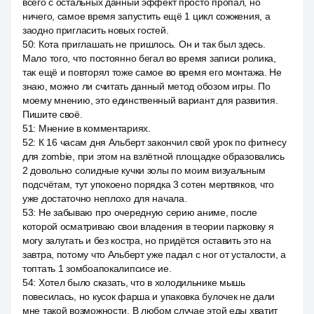
всего с остальных данный эффект просто пропал, но
ничего, самое время запустить ещё 1 цикл сожжения, а
заодно пригласить новых гостей.
50
:
Кота приглашать не пришлось. Он и так был здесь.
Мало того, что постоянно бегал во время записи ролика,
так ещё и повторял тоже самое во время его монтажа. Не
знаю, можно ли считать данный метод обозом игры. По
моему мнению, это единственный вариант для развития.
Пишите своё.
51
:
Мнение в комментариях.
52
:
К 16 часам дня Альберт закончил свой урок по фитнесу
для zombie, при этом на взлётной площадке образовались
2 довольно солидные кучки золы по моим визуальным
подсчётам, тут упокоено порядка 3 сотен мертвяков, что
уже достаточно неплохо для начала.
53
:
Не забываю про очередную серию аниме, после
которой осматриваю свои владения в теории парковку я
могу залутать и без костра, но придётся оставить это на
завтра, потому что Альберт уже падал с ног от усталости, а
топтать 1 зомбоапокалипсисе ие.
54
:
Хотел было сказать, что в холодильнике мышь
повесилась, но кусок фарша и упаковка булочек не дали
мне такой возможности. В любом случае этой еды хватит