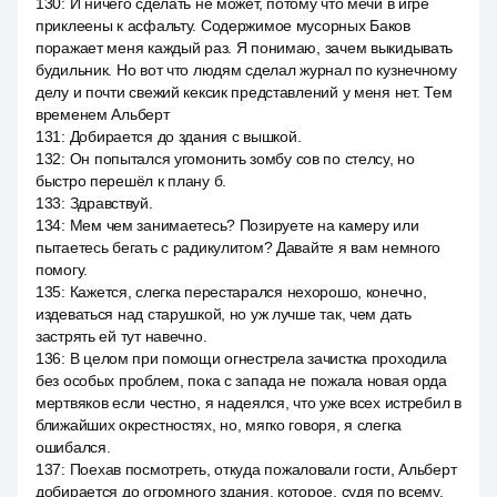
130
:
И ничего сделать не может, потому что мечи в игре
приклеены к асфальту. Содержимое мусорных Баков
поражает меня каждый раз. Я понимаю, зачем выкидывать
будильник. Но вот что людям сделал журнал по кузнечному
делу и почти свежий кексик представлений у меня нет. Тем
временем Альберт
131
:
Добирается до здания с вышкой.
132
:
Он попытался угомонить зомбу сов по стелсу, но
быстро перешёл к плану б.
133
:
Здравствуй.
134
:
Мем чем занимаетесь? Позируете на камеру или
пытаетесь бегать с радикулитом? Давайте я вам немного
помогу.
135
:
Кажется, слегка перестарался нехорошо, конечно,
издеваться над старушкой, но уж лучше так, чем дать
застрять ей тут навечно.
136
:
В целом при помощи огнестрела зачистка проходила
без особых проблем, пока с запада не пожала новая орда
мертвяков если честно, я надеялся, что уже всех истребил в
ближайших окрестностях, но, мягко говоря, я слегка
ошибался.
137
:
Поехав посмотреть, откуда пожаловали гости, Альберт
добирается до огромного здания, которое, судя по всему,