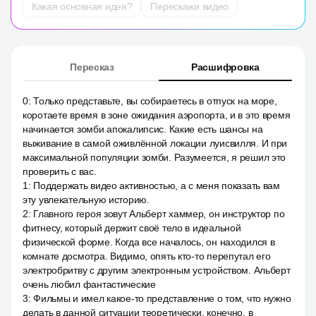
Какая основная идея?
Перескажи видео
Пересказ
Расшифровка
0
:
Только представьте, вы собираетесь в отпуск на море,
коротаете время в зоне ожидания аэропорта, и в это время
начинается зомби апокалипсис. Какие есть шансы на
выживание в самой оживлённой локации луисвилля. И при
максимальной популяции зомби. Разумеется, я решил это
проверить с вас.
1
:
Поддержать видео активностью, а с меня показать вам
эту увлекательную историю.
2
:
Главного героя зовут Альберт хаммер, он инструктор по
фитнесу, который держит своё тело в идеальной
физической форме. Когда все началось, он находился в
комнате досмотра. Видимо, опять кто-то перепутал его
электробритву с другим электронным устройством. Альберт
очень любил фантастические
3
:
Фильмы и имел какое-то представление о том, что нужно
делать в данной ситуации теоретически, конечно, в