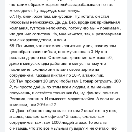
что таким образом маркетплейсы зарабатывают не так
много денег. Ну подожди, озон минус.
67
:
Ну, окей, озон там, минусовой. Ну, кстати, он стал
плюсовым немножечко. Да, да. Ввб, вроде как прибыльная
компания, тут тоже непонятно, потому что мы ж понимаем,
что для них логистика. Ну, мне кажется, так, и разговаривая
там с их руководством, я пони.
68
:
Понимаю, что стоимость логистики у них, почему там
ценообразование гибкая, потому что она в 0. Ну это
реально дорого все. Стоимость хранения там тоже в 0,
даже в минус склады работают в минус, потому что
посчитайте, сколько они платят своей зарплаты
сотрудникам. Каждый пик там по 10 ₽, а таких пик.
69
:
Там проходит 10 штук, чтобы там 1 товар отгрузить. 100
₽, ты просто даёшь по этим всем людям, а ты меньше
получаешь, и остаётся только как бы, ну, финтех, понятно.
Реклама, понятно. И комиссия маркетплейса. А если не из
комиссии, там 20% из 22.
70
:
Дают обратно покупателю, то там 2 остаётся, а у них,
знаешь, сколько там офисов? Знаешь, сколько там
сотрудников, там, там 1000 людей этаже. То есть ты
считаешь, что это все мыльный пузырь? Я не считаю, что