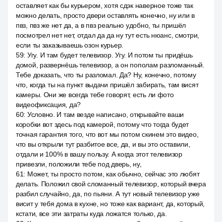
оставляет как бы курьером, хотя сдэк наверное тоже так
можно делать, просто двери оставлять конечно, ну или в
пвз, пвз же нет да, а в пвз реально удобно, ты пришёл
посмотрел нет нет, отдал да да ну тут есть нюанс, смотри,
если ты заказываешь озон курьер.
59
:
Угу. И там будет телевизор. Угу. И потом ты придёшь
домой, развернёшь телевизор, а он пополам разломанный.
Тебе доказать, что ты разломал. Да? Ну, конечно, потому
что, когда ты на пункт выдачи пришёл забирать, там висят
камеры. Они же всегда тебе говорят, есть ли фото
видеофиксация, да?
60
:
Условно. И там везде написано, открывайте ваши
коробки вот здесь под камерой, потому что тогда будет
точная гарантия того, что вот мы потом скинем это видео,
что вы открыли тут разбитое все, да, и вы это оставили,
отдали и 100% в вашу пользу. А когда этот телевизор
привезли, положили тебе под дверь, ну,
61
:
Может, ты просто потом, как обычно, сейчас это любят
делать. Положил свой сломанный телевизор, который вчера
разбил случайно, да, по пьяни. А тут новый телевизор уже
висит у тебя дома в кухне, но тоже как вариант, да, который,
кстати, все эти затраты куда ложатся только, да.