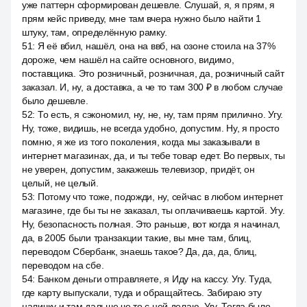
уже паттерн сформирован дешевле. Слушай, я, я прям, я
прям кейс приведу, мне там вчера нужно было найти 1
штуку, там, определённую рамку.
51
:
Я её вбил, нашёл, она на ввб, на озоне стоила на 37%
дороже, чем нашёл на сайте основного, видимо,
поставщика. Это розничный, розничная, да, розничный сайт
заказал. И, ну, а доставка, а че то там 300 ₽ в любом случае
было дешевле.
52
:
То есть, я сэкономил, ну, не, ну, там прям прилично. Угу.
Ну, тоже, видишь, не всегда удобно, допустим. Ну, я просто
помню, я же из того поколения, когда мы заказывали в
интернет магазинах, да, и ты тебе товар едет. Во первых, ты
не уверен, допустим, закажешь телевизор, придёт, он
целый, не целый.
53
:
Потому что тоже, подожди, ну, сейчас в любом интернет
магазине, где бы ты не заказал, ты оплачиваешь картой. Угу.
Ну, безопасность полная. Это раньше, вот когда я начинал,
да, в 2005 были транзакции такие, вы мне там, блиц,
переводом Сбербанк, знаешь такое? Да, да, да, блиц,
переводом на сбе.
54
:
Банком деньги отправляете, я Иду на кассу. Угу. Туда,
где карту выпускали, туда и обращайтесь. Забираю эту
наличку и там дальше че то с ней делаю. Угу. Тогда было