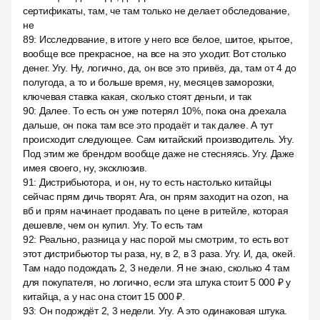
сертификаты, там, че там только не делает обследование,
не
89
:
Исследование, в итоге у него все белое, шитое, крытое,
вообще все прекрасное, на все на это уходит. Вот столько
денег. Угу. Ну, логично, да, он все это привёз, да, там от 4 до
полугода, а то и больше время, ну, месяцев заморозки,
ключевая ставка какая, сколько стоят деньги, и так
90
:
Далее. То есть он уже потерял 10%, пока она доехала
дальше, он пока там все это продаёт и так далее. А тут
происходит следующее. Сам китайский производитель. Угу.
Под этим же брендом вообще даже не стесняясь. Угу. Даже
имея своего, ну, эксклюзив.
91
:
Дистрибьютора, и он, ну то есть настолько китайцы
сейчас прям дичь творят. Ага, он прям заходит на ozon, на
вб и прям начинает продавать по цене в ритейле, которая
дешевле, чем он купил. Угу. То есть там
92
:
Реально, разница у нас порой мы смотрим, то есть вот
этот дистрибьютор ты раза, ну, в 2, в 3 раза. Угу. И, да, окей.
Там надо подождать 2, 3 недели. Я не знаю, сколько 4 там
для покупателя, но логично, если эта штука стоит 5 000 ₽ у
китайца, а у нас она стоит 15 000 ₽.
93
:
Он подождёт 2, 3 недели. Угу. А это одинаковая штука.