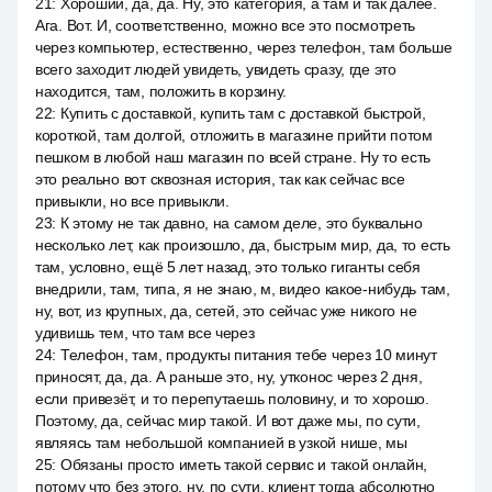
21
:
Хороший, да, да. Ну, это категория, а там и так далее.
Ага. Вот. И, соответственно, можно все это посмотреть
через компьютер, естественно, через телефон, там больше
всего заходит людей увидеть, увидеть сразу, где это
находится, там, положить в корзину.
22
:
Купить с доставкой, купить там с доставкой быстрой,
короткой, там долгой, отложить в магазине прийти потом
пешком в любой наш магазин по всей стране. Ну то есть
это реально вот сквозная история, так как сейчас все
привыкли, но все привыкли.
23
:
К этому не так давно, на самом деле, это буквально
несколько лет, как произошло, да, быстрым мир, да, то есть
там, условно, ещё 5 лет назад, это только гиганты себя
внедрили, там, типа, я не знаю, м, видео какое-нибудь там,
ну, вот, из крупных, да, сетей, это сейчас уже никого не
удивишь тем, что там все через
24
:
Телефон, там, продукты питания тебе через 10 минут
приносят, да, да. А раньше это, ну, утконос через 2 дня,
если привезёт, и то перепутаешь половину, и то хорошо.
Поэтому, да, сейчас мир такой. И вот даже мы, по сути,
являясь там небольшой компанией в узкой нише, мы
25
:
Обязаны просто иметь такой сервис и такой онлайн,
потому что без этого, ну, по сути, клиент тогда абсолютно