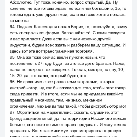
Абсолютно. Тут тоже, конечно, вопрос открытый. Да. Ну,
конечно, не все готовы ждать, но если чек большой 5, 15, то
готовы ждать уже, друзья мои, если вы тоже хотите попасть
ко мне на
94
:
Подкаст. Как сегодня попал Борис, то, пожалуйста, внизу
есть специальная форма. Заполняйте её. С вами свяжутся
и вас пригласят. Даже если вы с немножечко другой
индустрии, будем всех ждать и разберём вашу ситуацию. И
здесь вот эта вот трансграничная торговля.
95
:
Она же тоже сейчас ввели пунктик новый, что
постепенно, к 27 году будет за это все дело браться. Налог,
налог не покроет тех издержек. То есть, смотри, тот, ну, 10,
15, 20, да, тот налог, который будет, это
96
:
Не сравнимо с все равно теми затратами, которые
дистрибьютор, ну, как бы вложил для того, чтобы этот товар
сюда привезти. И в итоге, если мы не придумаем какой-то
правильный механизм, там, не знаю, механизм
ограничения, механизм там такой, чтобы дистрибьютор мог
97
:
Обратиться на маркетплейс, сказать, слушайте, этот
бренд защищён мной, да, на территории России его нельзя
больше, его никто не имеет права продавать. Я могу только
продавать. Вот я как минимум зарегистрировал торговую
марку, все, и маркетплейс там убирает всех остальных