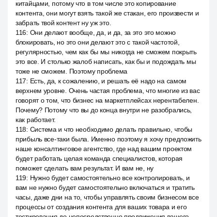
китайцами, потому что в том числе это копирование
контента, они могут взять такой же стакан, его произвести и
забрать твой контент ну уж это.
116
:
Они делают вообще, да, и да, за это это можно
блокировать, но это они делают это с такой частотой,
регулярностью, чем как бы мы никогда не сможем покрыть
это все. И столько жалоб написать, как бы и подождать мы
тоже не сможем. Поэтому проблема
117
:
Есть, да, к сожалению, и решать её надо на самом
верхнем уровне. Очень частая проблема, что многие из вас
говорят о том, что бизнес на маркетплейсах нерентабелен.
Почему? Потому что вы до конца внутри не разобрались,
как работает.
118
:
Система и что необходимо делать правильно, чтобы
прибыль все-таки была. Именно поэтому я хочу предложить
наше консалтинговое агентство, где над вашим проектом
будет работать целая команда специалистов, которая
поможет сделать вам результат. И вам не, ну
119
:
Нужно будет самостоятельно все контролировать, и
вам не нужно будет самостоятельно включаться и тратить
часы, даже дни на то, чтобы управлять своим бизнесом все
процессы от создания контента для ваших товара и его
тестирования до непосредственно продвижения вашего