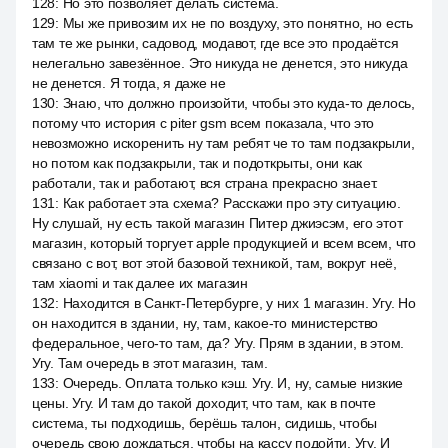
128
:
Но это позволяет делать система.
129
:
Мы же привозим их не по воздуху, это понятно, но есть
там те же рынки, садовод, модавот, где все это продаётся
нелегально завезённое. Это никуда не денется, это никуда
не денется. Я тогда, я даже не
130
:
Знаю, что должно произойти, чтобы это куда-то делось,
потому что история с piter gsm всем показала, что это
невозможно искоренить ну там ребят че то там подзакрыли,
но потом как подзакрыли, так и подоткрыты, они как
работали, так и работают, вся страна прекрасно знает.
131
:
Как работает эта схема? Расскажи про эту ситуацию.
Ну слушай, ну есть такой магазин Питер джиэсэм, его этот
магазин, который торгует apple продукцией и всем всем, что
связано с вот, вот этой базовой техникой, там, вокруг неё,
там xiaomi и так далее их магазин
132
:
Находится в Санкт-Петербурге, у них 1 магазин. Угу. Но
он находится в здании, ну, там, какое-то министерство
федеральное, чего-то там, да? Угу. Прям в здании, в этом.
Угу. Там очередь в этот магазин, там.
133
:
Очередь. Оплата только кэш. Угу. И, ну, самые низкие
цены. Угу. И там до такой доходит, что там, как в почте
система, ты подходишь, берёшь талон, сидишь, чтобы
очередь свою дождаться, чтобы на кассу подойти. Угу. И