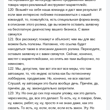
товара через рекламный инструмент маркетплейс.
120
:
Возьмёт на себя наша команда и даст вам результат. И
если вам интересно поближе познакомиться с нашей
командой, то, пожалуйста, есть специальная форма внизу,
в описании этого ролика, где вы можете оставить заявочку
на бесплатную диагностику вашего бизнеса. С вами
свяжутся
121
:
Все расскажут, покажут и объяснят, чем мы для вас
можем быть полезны. Напомню, что ссылка будет
находиться также в описании данного ролика. Переходите,
оставьте заявочку и с вами свяжутся. Сейчас, конечно,
жестят с маркетплейсами, но опять же-таки выборочно, по
немножеч,
122
:
Мы, допустим, там вот эти вот все меры, что там
автоакции, то, что индекс остатка как бы потихонечку
лоббируем, продвигаем. Но, конечно, не все хватает.
Слушай, ну автоакции это была вообще дичь. Причём, да,
причём, да, ну, законодательно запретили.
123
:
Угу. Но они до сих пор нашли уловку, как это делать
через месяц, да, все это делают. То есть, ну, я говорю, блин,
ну, камон, ребят, ну, ну, просто я не знаю даже, как это
сказать. То есть, ну, если, если, если есть закон. Угу. Но