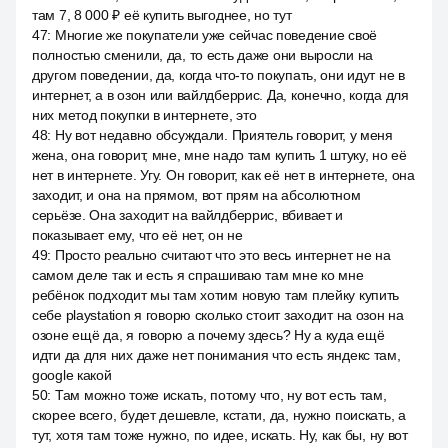
там 7, 8 000 ₽ её купить выгоднее, но тут
47
:
Многие же покупатели уже сейчас поведение своё
полностью сменили, да, то есть даже они выросли на
другом поведении, да, когда что-то покупать, они идут не в
интернет, а в озон или вайлдберрис. Да, конечно, когда для
них метод покупки в интернете, это
48
:
Ну вот недавно обсуждали. Приятель говорит, у меня
жена, она говорит, мне, мне надо там купить 1 штуку, но её
нет в интернете. Угу. Он говорит, как её нет в интернете, она
заходит, и она на прямом, вот прям на абсолютном
серьёзе. Она заходит на вайлдберрис, вбивает и
показывает ему, что её нет, он не
49
:
Просто реально считают что это весь интернет не на
самом деле так и есть я спрашиваю там мне ко мне
ребёнок подходит мы там хотим новую там плейку купить
себе playstation я говорю сколько стоит заходит на озон на
озоне ещё да, я говорю а почему здесь? Ну а куда ещё
идти да для них даже нет понимания что есть яндекс там,
google какой
50
:
Там можно тоже искать, потому что, ну вот есть там,
скорее всего, будет дешевле, кстати, да, нужно поискать, а
тут, хотя там тоже нужно, по идее, искать. Ну, как бы, ну вот