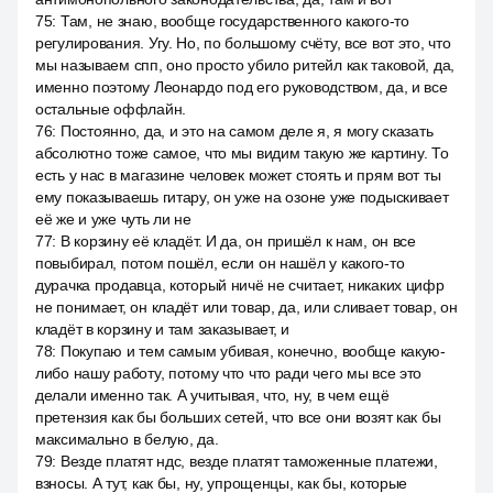
75
:
Там, не знаю, вообще государственного какого-то
регулирования. Угу. Но, по большому счёту, все вот это, что
мы называем спп, оно просто убило ритейл как таковой, да,
именно поэтому Леонардо под его руководством, да, и все
остальные оффлайн.
76
:
Постоянно, да, и это на самом деле я, я могу сказать
абсолютно тоже самое, что мы видим такую же картину. То
есть у нас в магазине человек может стоять и прям вот ты
ему показываешь гитару, он уже на озоне уже подыскивает
её же и уже чуть ли не
77
:
В корзину её кладёт. И да, он пришёл к нам, он все
повыбирал, потом пошёл, если он нашёл у какого-то
дурачка продавца, который ничё не считает, никаких цифр
не понимает, он кладёт или товар, да, или сливает товар, он
кладёт в корзину и там заказывает, и
78
:
Покупаю и тем самым убивая, конечно, вообще какую-
либо нашу работу, потому что что ради чего мы все это
делали именно так. А учитывая, что, ну, в чем ещё
претензия как бы больших сетей, что все они возят как бы
максимально в белую, да.
79
:
Везде платят ндс, везде платят таможенные платежи,
взносы. А тут, как бы, ну, упрощенцы, как бы, которые