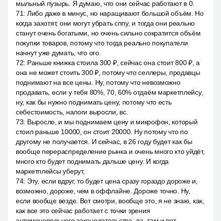
мыльный пузырь. Я думаю, что они сейчас работают в 0.
71
:
Либо даже в минус, но наращивают большой объём. Но
когда захотят, они могут убрать сппу, и тогда они реально
станут очень богатыми, но очень сильно сократится объём
покупки товаров, потому что тогда реально покупатели
начнут уже думать, что ого.
72
:
Раньше книжка стоила 300 ₽, сейчас она стоит 800 ₽, а
она не может стоить 300 ₽, потому что селлеры, продавцы
поднимают на все цены. Ну, потому что невозможно
продавать, если у тебя 80%, 70, 60% отдаём маркетплейсу,
ну, как бы нужно поднимать цену, потому что есть
себестоимость, налоги выросли, вс.
73
:
Выросло, и мы поднимаем цену и микрофон, который
стоил раньше 10000, он стоит 20000. Ну потому что по
другому не получается. И сейчас, в 26 году будет как бы
вообще перераспределение рынка и очень много кто уйдёт,
много кто будет поднимать дальше цену. И когда
маркетплейсы уберут,
74
:
Эту, если вдруг, то будет цена сразу гораздо дороже и,
возможно, дороже, чем в оффлайне. Дороже точно. Ну,
если вообще везде. Вот смотри, вообще это, я не знаю, как,
как все это сейчас работает с точки зрения
антимонопольного законодательства, да, там и вот