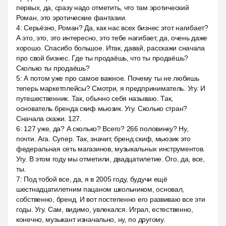
первых, да, сразу надо отметить, что там эротический
Роман, это эротические фантазии.
4
:
Серьёзно, Роман? Да, как нас всех бизнес этот нагибает?
А это, это, это интересно, это тебе нагибает, да, очень даже
хорошо. Спасибо большое. Итак, давай, расскажи сначала
про свой бизнес. Где ты продаёшь, что ты продаёшь?
Сколько ты продаёшь?
5
:
А потом уже про самое важное. Почему ты не любишь
теперь маркетплейсы? Смотри, я предприниматель. Угу. И
путешественник. Так, обычно себя называю. Так,
основатель бренда скиф мьюзик. Угу. Сколько стран?
Сначала скажи. 127.
6
:
127 уже, да? А сколько? Всего? 266 половинку? Ну,
почти. Ага. Супер. Так, значит, бренд скиф, мьюзик это
федеральная сеть магазинов, музыкальных инструментов.
Угу. В этом году мы отметили, двадцатилетие. Ого, да, все,
ты.
7
:
Под тобой все, да, я в 2005 году, будучи ещё
шестнадцатилетним пацаном школьником, основал,
собственно, бренд. И вот постепенно его развиваю все эти
годы. Угу. Сам, видимо, увлекался. Играл, естественно,
конечно, музыкант изначально, ну, по другому.