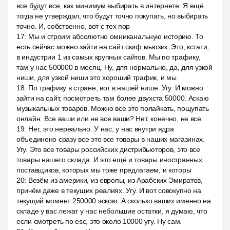
все будут все, как минимум выбирать в интернете. Я ещё
тогда не утверждал, что будут точно покупать, но выбирать
точно. И, собственно, вот с тех пор
17
:
Мы и строим абсолютно омниканальную историю. То
есть сейчас можно зайти на сайт скиф мьюзик. Это, кстати,
в индустрии 1 из самых крупных сайтов. Мы по трафику,
там у нас 500000 в месяц. Ну, для нормально, да, для узкой
ниши, для узкой ниши это хороший трафик, и мы
18
:
По трафику в стране, вот в нашей нише. Угу. И можно
зайти на сайт, посмотреть там более двухста 50000. Аскаю
музыкальных товаров. Можно все это полайкать, пощупать
онлайн. Все ваши или не все ваши? Нет, конечно, не все.
19
:
Нет, это нереально. У нас, у нас внутри ядра
объединено сразу все это все товары в наших магазинах.
Угу. Это все товары российских дистрибьюторов, это все
товары нашего склада. И это ещё и товары иностранных
поставщиков, которых мы тоже предлагаем, и которы
20
:
Везём из америки, из европы, из Арабских Эмиратов,
причём даже в текущих реалиях. Угу. И вот совокупно на
текущий момент 250000 эскою. А сколько ваших именно на
складе у вас лежат у нас небольшие остатки, я думаю, что
если смотреть по esc, это около 10000 угу. Ну сам.