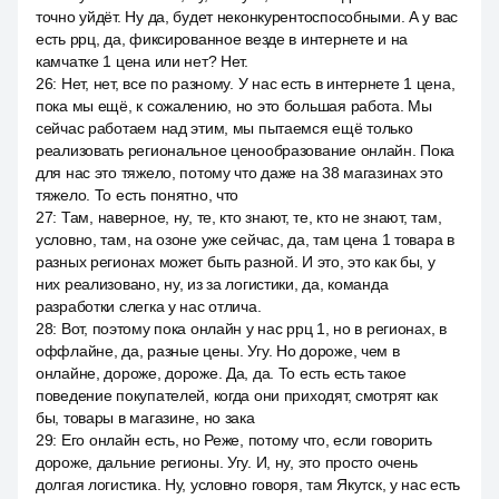
точно уйдёт. Ну да, будет неконкурентоспособными. А у вас
есть ррц, да, фиксированное везде в интернете и на
камчатке 1 цена или нет? Нет.
26
:
Нет, нет, все по разному. У нас есть в интернете 1 цена,
пока мы ещё, к сожалению, но это большая работа. Мы
сейчас работаем над этим, мы пытаемся ещё только
реализовать региональное ценообразование онлайн. Пока
для нас это тяжело, потому что даже на 38 магазинах это
тяжело. То есть понятно, что
27
:
Там, наверное, ну, те, кто знают, те, кто не знают, там,
условно, там, на озоне уже сейчас, да, там цена 1 товара в
разных регионах может быть разной. И это, это как бы, у
них реализовано, ну, из за логистики, да, команда
разработки слегка у нас отлича.
28
:
Вот, поэтому пока онлайн у нас ррц 1, но в регионах, в
оффлайне, да, разные цены. Угу. Но дороже, чем в
онлайне, дороже, дороже. Да, да. То есть есть такое
поведение покупателей, когда они приходят, смотрят как
бы, товары в магазине, но зака
29
:
Его онлайн есть, но Реже, потому что, если говорить
дороже, дальние регионы. Угу. И, ну, это просто очень
долгая логистика. Ну, условно говоря, там Якутск, у нас есть