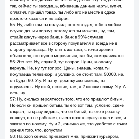
так, сейчас ты заходишь, вбиваешь данные карты, купил,
оплатил, пришёл товар, ты либо его на месте в сдэке
просто отказался и не забрал.
55
:
Ну, либо там ты получил, потом отдал, тебе в любом
случае деньги вернут, потому что ты можешь, ну, там,
страйк кинуть через банк, и банк в 99% случаев
рассматривает все в сторону покупателя и всегда не в
сторону продавца. Ну, опять же-таки, с точки зрения
обывателя, это нужно морочиться, как бы, заморачиватьс.
56
:
Это все. Ну, слушай, тут вопрос. Цены, кнопочку
вернуть. Не, ну тут вопрос. Цены, знаешь, когда ты
покупаешь телевизор, и условно, он стоит, там, 50000, на,
он будет 60. Угу. И ты тут десятку экономишь, ты
подумаешь. Ну окей, если че, там, я 2 кнопки нажму. Угу. А
есть, ну.
57
:
Ну, сколько вероятность того, что его пришлют битым.
Но если он пришёл битым, ты его вот там, условно, сдеке
открыл, ты сразу видишь, что он битый, ты его в розетку
воткнул, он не работает, ты его просто сразу отдал и все, и
заказал по новому. Ну и 2, конечно же, это удобство с точки
зрения того, что, допустим,
58
:
На ozon сейчас приезжает мне, привозит курьером,