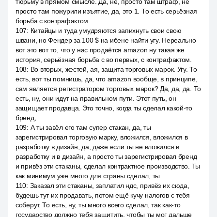
тюрьму в прямом смысле. Да, не, просто там штраф, не
просто там пожурили изъятие, да, это 1. То есть серьёзная
борьба с контрафактом.
107
:
Китайцы и туда умудряются запихнуть свои свою
швани, но Фендер за 100 $ на ибене найти угу. Нереально
вот это вот то, что у нас продаётся amazon ну такая же
история, серьёзная борьба с во первых, с контрафактом.
108
:
Во вторых, жестей, ая, защита торговых марок. Угу. То
есть, вот ты помнишь, да, что amazon вообще, в принципе,
сам является регистратором торговых марок? Да, да, да. То
есть, ну, они идут на правильном пути. Этот путь, он
защищает продавца. Это точно, когда ты сделал какой-то
бренд,
109
:
А ты завёл его там супер стакан, да, ты
зарегистрировал торговую марку, вложился, вложился в
разработку в дизайн, да, даже если ты не вложился в
разработку и в дизайн, а просто ты зарегистрировал бренд
и привёз эти стаканы, сделал контрактное производство. Ты
как минимум уже много для страны сделал, ты
110
:
Заказал эти стаканы, заплатил ндс, привёз их сюда,
будешь тут их продавать, потом ещё кучу налогов с тебя
соберут. То есть, ну, ты много всего сделал, так как-то
государство должно тебя защитить, чтобы ты мог дальше