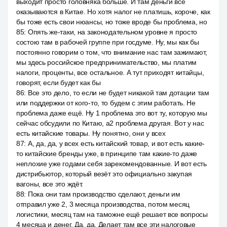
выходит просто головняка больше. И там деньги все
оказываются в Китае. Но хотя налог не платишь, короче, как
бы тоже есть свои нюансы, но тоже вроде бы проблема, но
85
:
Опять же-таки, на законодательном уровне я просто
состою там в рабочей группе при госдуме. Ну, мы как бы
постоянно говорим о том, что внимание нас там зажимают,
мы здесь российское предпринимательство, мы платим
налоги, проценты, все остальное. А тут приходят китайцы,
говорят, если будет как бы
86
:
Все это дело, то если не будет никакой там дотации там
или поддержки от кого-то, то будем с этим работать. Не
проблема даже ещё. Ну 1 проблема это вот ту, которую мы
сейчас обсудили по Китаю, a2 проблема другая. Вот у нас
есть китайские товары. Ну понятно, они у всех
87
:
А, да, да, у всех есть китайский товар, и вот есть какие-
то китайские бренды уже, в принципе там какие-то даже
неплохие уже годами себя зарекомендованные. И вот есть
дистрибьютор, который везёт это официально закупая
вагоны, все это ждёт.
88
:
Пока они там производство сделают, деньги им
отправил уже 2, 3 месяца производства, потом месяц
логистики, месяц там на таможне ещё решает все вопросы
4 месяца и денег. Да, да. Делает там все эти налоговые