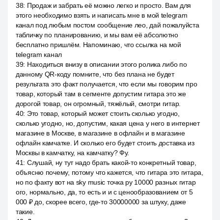
38
:
Продаж и забрать её можно легко и просто. Вам для
этого необходимо взять и написать мне в мой telegram
канал под любым постом сообщение лео, дай пожалуйста
табличку по планированию, и мы вам её абсолютно
бесплатно пришлём. Напоминаю, что ссылка на мой
telegram канал
39
:
Находиться внизу в описании этого ролика либо по
данному QR-коду помните, что без плана не будет
результата это факт получается, что если мы говорим про
товар, который там в сегменте допустим гитара это же
дорогой товар, он огромный, тяжёлый, смотри гитар.
40
:
Это товар, который может стоить сколько угодно,
сколько угодно, но, допустим, какая цена у него в интернет
магазине в Москве, в магазине в офлайн и в магазине
офлайн камчатке. И сколько его будет стоить доставка из
Москвы в камчатку, на камчатку? Фу.
41
:
Слушай, ну тут надо брать какой-то конкретный товар,
объясню почему, потому что кажется, что гитара это гитара,
но по факту вот на sky music точка ру 10000 разных гитар
ого, нормально, да, то есть и и с ценообразованием от 5
000 ₽ до, скорее всего, где-то 30000000 за штуку, даже
такие.