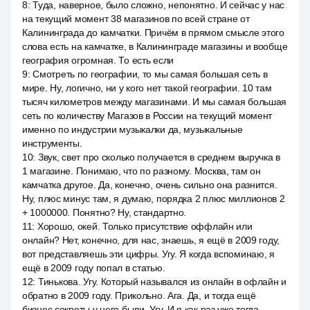
8
:
Туда, наверное, было сложно, непонятно. И сейчас у нас
на текущий момент 38 магазинов по всей стране от
Калининграда до камчатки. Причём в прямом смысле этого
слова есть на камчатке, в Калининграде магазины и вообще
география огромная. То есть если
9
:
Смотреть по географии, то мы самая большая сеть в
мире. Ну, логично, ни у кого нет такой географии. 10 там
тысяч километров между магазинами. И мы самая большая
сеть по количеству Магазов в России на текущий момент
именно по индустрии музыкалки да, музыкальные
инструменты.
10
:
Звук, свет про сколько получается в среднем выручка в
1 магазине. Понимаю, что по разному. Москва, там он
камчатка другое. Да, конечно, очень сильно она разнится.
Ну, плюс минус там, я думаю, порядка 2 плюс миллионов 2
+ 1000000. Понятно? Ну, стандартно.
11
:
Хорошо, окей. Только присутствие оффлайн или
онлайн? Нет, конечно, для нас, знаешь, я ещё в 2009 году,
вот представляешь эти цифры. Угу. Я когда вспоминаю, я
ещё в 2009 году попал в статью.
12
:
Тинькова. Угу. Который назывался из онлайн в офлайн и
обратно в 2009 году. Прикольно. Ага. Да, и тогда ещё
бизнес секреты у него были. Угу. И я как раз уже тогда