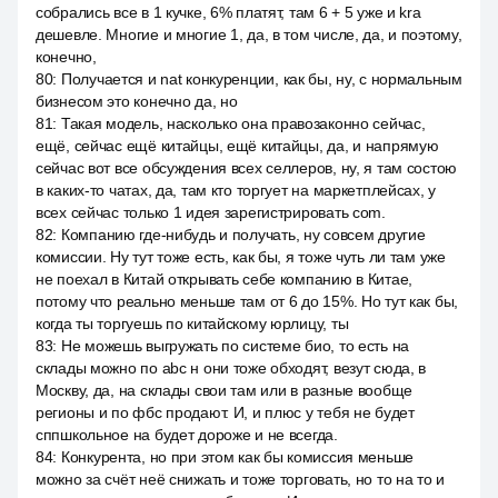
собрались все в 1 кучке, 6% платят, там 6 + 5 уже и kra
дешевле. Многие и многие 1, да, в том числе, да, и поэтому,
конечно,
80
:
Получается и nat конкуренции, как бы, ну, с нормальным
бизнесом это конечно да, но
81
:
Такая модель, насколько она правозаконно сейчас,
ещё, сейчас ещё китайцы, ещё китайцы, да, и напрямую
сейчас вот все обсуждения всех селлеров, ну, я там состою
в каких-то чатах, да, там кто торгует на маркетплейсах, у
всех сейчас только 1 идея зарегистрировать com.
82
:
Компанию где-нибудь и получать, ну совсем другие
комиссии. Ну тут тоже есть, как бы, я тоже чуть ли там уже
не поехал в Китай открывать себе компанию в Китае,
потому что реально меньше там от 6 до 15%. Но тут как бы,
когда ты торгуешь по китайскому юрлицу, ты
83
:
Не можешь выгружать по системе био, то есть на
склады можно по abc н они тоже обходят, везут сюда, в
Москву, да, на склады свои там или в разные вообще
регионы и по фбс продают. И, и плюс у тебя не будет
сппшкольное на будет дороже и не всегда.
84
:
Конкурента, но при этом как бы комиссия меньше
можно за счёт неё снижать и тоже торговать, но то на то и