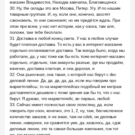
магазин Владивосток, Находка камчатка, Благовещенск.
30
:
Ну, the склады это все Москва, Питер. Угу. И по нашим
товарным группам. И, ну, если они, конечно, захотят
сэкономить, то они сэкономят, но им придётся ждать. При
этом при всем, у нас нет истории, как у озона, там аля,
положи, там тебе бесплатн.
31
:
Доставка в любой конец света. У нас в любом случае
будет платная доставка. То есть у вас в интернет магазине
отдельно оплачивается доставка. Так всегда было, когда мы
работали, да, у нас тоже как бы есть тоже интернет-магазин
отдельно, отдельно, там аккаунты разные, где мы продаём,
конечно, доставка платная, и она дорогая, и
32
:
Она рыночная, она такая, с которой нас берут с dec
деловой линии. Да, да, да, да, да, если мы говорим про
маркетплейсы, то на маркетплейсах подобный же митраж
доставляется дешевле с точки зрения как бы то, что с нас
берут. Я думаю, что маркетплейс, во первых, любой
33
:
Сейчас имеет полностью свою логистику, да, если
говорить про озон, конечно, это 1, 2, ну, там, бесчисленное
количество заказов, я не знаю, там ни cdek, ни деловые
линии, наверное, не сравнятся уже, да, казалось, да, сдэк
деловые линии, это та самая большая компания, пэк тот
же, так много отвозят.