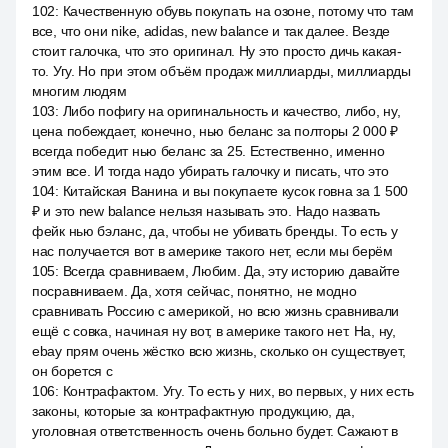
102
:
Качественную обувь покупать на озоне, потому что там
все, что они nike, adidas, new balance и так далее. Везде
стоит галочка, что это оригинал. Ну это просто дичь какая-
то. Угу. Но при этом объём продаж миллиарды, миллиарды
многим людям
103
:
Либо пофигу на оригинальность и качество, либо, ну,
цена побеждает, конечно, нью беланс за полторы 2 000 ₽
всегда победит нью беланс за 25. Естественно, именно
этим все. И тогда надо убирать галочку и писать, что это
104
:
Китайская Ванина и вы покупаете кусок говна за 1 500
₽ и это new balance нельзя называть это. Надо назвать
фейк нью бэланс, да, чтобы не убивать бренды. То есть у
нас получается вот в америке такого нет, если мы берём
105
:
Всегда сравниваем, Любим. Да, эту историю давайте
посравниваем. Да, хотя сейчас, понятно, не модно
сравнивать Россию с америкой, но всю жизнь сравнивали
ещё с совка, начиная ну вот, в америке такого нет. На, ну,
ebay прям очень жёстко всю жизнь, сколько он существует,
он борется с
106
:
Контрафактом. Угу. То есть у них, во первых, у них есть
законы, которые за контрафактную продукцию, да,
уголовная ответственность очень больно будет. Сажают в