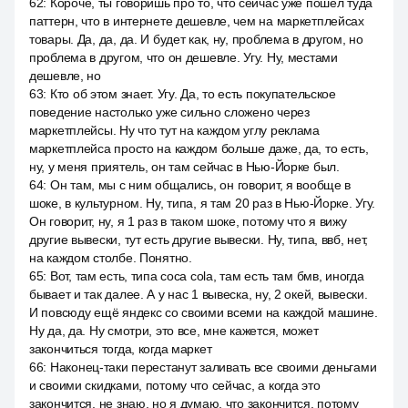
62
:
Короче, ты говоришь про то, что сейчас уже пошёл туда
паттерн, что в интернете дешевле, чем на маркетплейсах
товары. Да, да, да. И будет как, ну, проблема в другом, но
проблема в другом, что он дешевле. Угу. Ну, местами
дешевле, но
63
:
Кто об этом знает. Угу. Да, то есть покупательское
поведение настолько уже сильно сложено через
маркетплейсы. Ну что тут на каждом углу реклама
маркетплейса просто на каждом больше даже, да, то есть,
ну, у меня приятель, он там сейчас в Нью-Йорке был.
64
:
Он там, мы с ним общались, он говорит, я вообще в
шоке, в культурном. Ну, типа, я там 20 раз в Нью-Йорке. Угу.
Он говорит, ну, я 1 раз в таком шоке, потому что я вижу
другие вывески, тут есть другие вывески. Ну, типа, ввб, нет,
на каждом столбе. Понятно.
65
:
Вот, там есть, типа coca cola, там есть там бмв, иногда
бывает и так далее. А у нас 1 вывеска, ну, 2 окей, вывески.
И повсюду ещё яндекс со своими всеми на каждой машине.
Ну да, да. Ну смотри, это все, мне кажется, может
закончиться тогда, когда маркет
66
:
Наконец-таки перестанут заливать все своими деньгами
и своими скидками, потому что сейчас, а когда это
закончится, не знаю, но я думаю, что закончится, потому