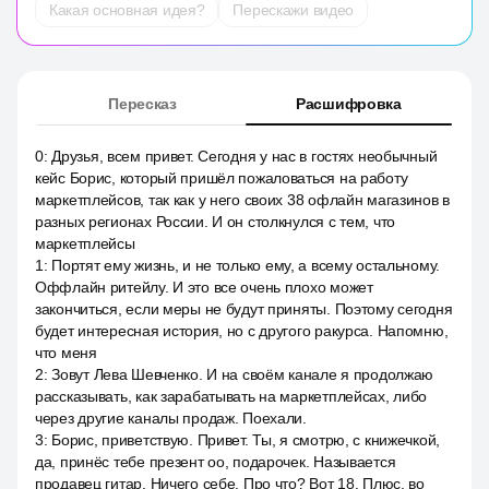
Какая основная идея?
Перескажи видео
Пересказ
Расшифровка
0
:
Друзья, всем привет. Сегодня у нас в гостях необычный
кейс Борис, который пришёл пожаловаться на работу
маркетплейсов, так как у него своих 38 офлайн магазинов в
разных регионах России. И он столкнулся с тем, что
маркетплейсы
1
:
Портят ему жизнь, и не только ему, а всему остальному.
Оффлайн ритейлу. И это все очень плохо может
закончиться, если меры не будут приняты. Поэтому сегодня
будет интересная история, но с другого ракурса. Напомню,
что меня
2
:
Зовут Лева Шевченко. И на своём канале я продолжаю
рассказывать, как зарабатывать на маркетплейсах, либо
через другие каналы продаж. Поехали.
3
:
Борис, приветствую. Привет. Ты, я смотрю, с книжечкой,
да, принёс тебе презент оо, подарочек. Называется
продавец гитар. Ничего себе. Про что? Вот 18. Плюс, во