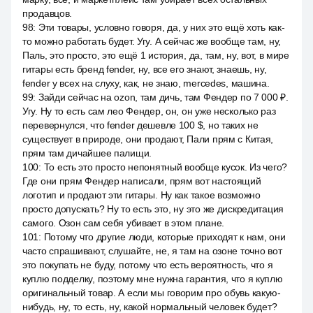
продавцов.
98
:
Эти товары, условно говоря, да, у них это ещё хоть как-
то можно работать будет. Угу. А сейчас же вообще там, ну,
Паль, это просто, это ещё 1 история, да, там, ну, вот, в мире
гитары есть бренд fender, ну, все его знают, знаешь, ну,
fender у всех на слуху, как, не знаю, mercedes, машина.
99
:
Зайди сейчас на ozon, там дичь, там Фендер по 7 000 ₽.
Угу. Ну то есть сам лео Фендер, он, он уже несколько раз
перевернулся, что fender дешевле 100 $, но таких не
существует в природе, они продают, Пали прям с Китая,
прям там дичайшее палищи.
100
:
То есть это просто непонятный вообще кусок. Из чего?
Где они прям Фендер написали, прям вот настоящий
логотип и продают эти гитары. Ну как такое возможно
просто допускать? Ну то есть это, ну это же дискредитация
самого. Озон сам себя убивает в этом плане.
101
:
Потому что другие люди, которые приходят к нам, они
часто спрашивают, слушайте, не, я там на озоне точно вот
это покупать не буду, потому что есть вероятность, что я
куплю подделку, поэтому мне нужна гарантия, что я куплю
оригинальный товар. А если мы говорим про обувь какую-
нибудь, ну, то есть, ну, какой нормальный человек будет?