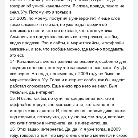
говорил об умной канальности. Я слова, правда, такого не
знал. Угу. Потому что я только в
13
:
2009, по моему, поступил в университет. И ещё слов
таких сложных я не знал, но уже тогда говорил об
омниканальности, что кто не знает, что такое умника.
Альность это представленность во всех разных, как бы,
видах продажи. Это и сайты, и маркетплейсы, и оффлайн
магазины, и все, что вообще можно, где можно продавать,
это ест.
14
:
Канальность очень правильное решение, особенно для
текущих селлеров, потому что зависимо от кое-кого. Угу. Да,
все верно. Но тогда, понимаешь, в 2009 году не было ни
маркетплейсов. Угу. Тогда и интернет особо, как бы яндекс
работал сложновато. Ещё никто про него не знал. Был
тяжёлый, да, интернет.
15
:
И было, как бы, по сути, чёткое деление тех, кто в
оффлайне торгует, это магазины и те, кто там че то в
интернете ковыряется. И, естественно, первые дико ржали
над вторыми, потому что, да, ну кто вы, эти люди, которые,
кто купит гитару в интернете, да, в интернетах, да.
16
:
Этих ваших интернетах. Да, да. И я уже тогда, в 2009
году, говорил о том, что мир очень сильно меняется и скоро