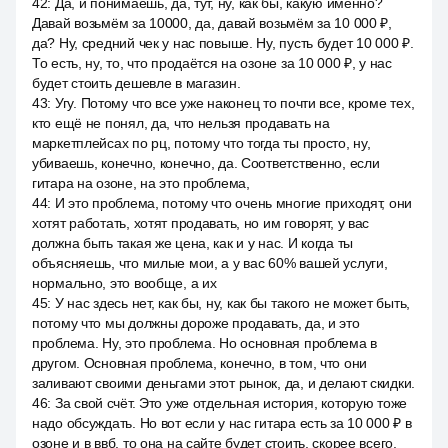
42
:
Да, и понимаешь, да, тут, ну, как бы, какую именно?
Давай возьмём за 10000, да, давай возьмём за 10 000 ₽,
да? Ну, средний чек у нас повыше. Ну, пусть будет 10 000 ₽.
То есть, ну, то, что продаётся на озоне за 10 000 ₽, у нас
будет стоить дешевле в магазин.
43
:
Угу. Потому что все уже наконец то почти все, кроме тех,
кто ещё не понял, да, что нельзя продавать на
маркетплейсах по рц, потому что тогда ты просто, ну,
убиваешь, конечно, конечно, да. Соответственно, если
гитара на озоне, на это проблема,
44
:
И это проблема, потому что очень многие приходят, они
хотят работать, хотят продавать, но им говорят, у вас
должна быть такая же цена, как и у нас. И когда ты
объясняешь, что милые мои, а у вас 60% вашей услуги,
нормально, это вообще, а их
45
:
У нас здесь нет, как бы, ну, как бы такого не может быть,
потому что мы должны дороже продавать, да, и это
проблема. Ну, это проблема. Но основная проблема в
другом. Основная проблема, конечно, в том, что они
заливают своими деньгами этот рынок, да, и делают скидки.
46
:
За свой счёт. Это уже отдельная история, которую тоже
надо обсуждать. Но вот если у нас гитара есть за 10 000 ₽ в
озоне и в ввб, то она на сайте будет стоить, скорее всего,