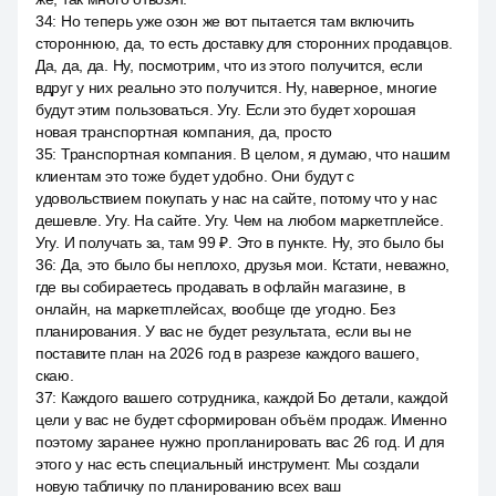
34
:
Но теперь уже озон же вот пытается там включить
стороннюю, да, то есть доставку для сторонних продавцов.
Да, да, да. Ну, посмотрим, что из этого получится, если
вдруг у них реально это получится. Ну, наверное, многие
будут этим пользоваться. Угу. Если это будет хорошая
новая транспортная компания, да, просто
35
:
Транспортная компания. В целом, я думаю, что нашим
клиентам это тоже будет удобно. Они будут с
удовольствием покупать у нас на сайте, потому что у нас
дешевле. Угу. На сайте. Угу. Чем на любом маркетплейсе.
Угу. И получать за, там 99 ₽. Это в пункте. Ну, это было бы
36
:
Да, это было бы неплохо, друзья мои. Кстати, неважно,
где вы собираетесь продавать в офлайн магазине, в
онлайн, на маркетплейсах, вообще где угодно. Без
планирования. У вас не будет результата, если вы не
поставите план на 2026 год в разрезе каждого вашего,
скаю.
37
:
Каждого вашего сотрудника, каждой Бо детали, каждой
цели у вас не будет сформирован объём продаж. Именно
поэтому заранее нужно пропланировать вас 26 год. И для
этого у нас есть специальный инструмент. Мы создали
новую табличку по планированию всех ваш