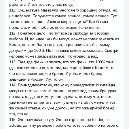
работать. И вот все это у нас не су.
111
:
Существует. Мы взяли много чего хорошего оттуда, но
не добрали. Получается самое важное, самое важное. Тут
ты полностью прав. И какая мера защиты? Как бы мы
предлагали её, чтобы хотя бы можно было понят.
112
:
Понятное дело, что тут все за свободу, за свободу
выбора. И, по идее, как бы могут, может человек заказать из
Китая, но хотя бы, во первых, ограничить как бы сумму,
допустим, до 100 $. Нет, человек может заказывать. Смотри,
человек может заказывать все, что угодно, а над
113
:
Там, где фейк написать, что это фейк, это 100% там,
где, соответственно, что там, мы ещё сейчас с Китаем, то,
что цены разнятся, что бренд. Угу. Если этот бренд
защищён в России. Угу. То он
114
:
Принадлежит тому, кто кому принадлежит. И китайцы
могут вот тот же самый стакан, но уже под своим брендом
продавать, да, они могут это сделать, потому что, но это
уже никак не запретить, там чуть чуть изгиб поменял и тот
же самый стакан, он уже другой, но это уже другой бренд,
это, это не
115
:
Это new balance угу. Это не night, это не fender, не
adidas, да и ну реально проблема есть, особенно на ozon с