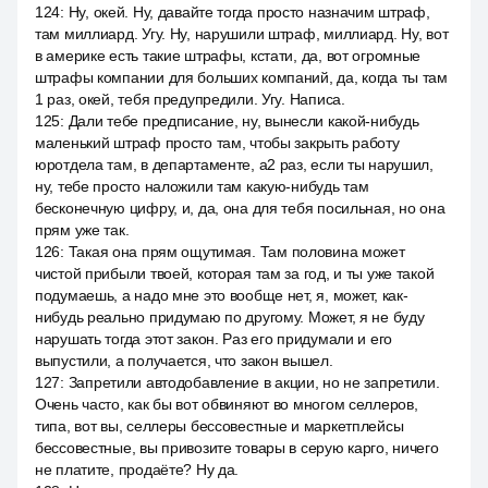
124
:
Ну, окей. Ну, давайте тогда просто назначим штраф,
там миллиард. Угу. Ну, нарушили штраф, миллиард. Ну, вот
в америке есть такие штрафы, кстати, да, вот огромные
штрафы компании для больших компаний, да, когда ты там
1 раз, окей, тебя предупредили. Угу. Написа.
125
:
Дали тебе предписание, ну, вынесли какой-нибудь
маленький штраф просто там, чтобы закрыть работу
юротдела там, в департаменте, a2 раз, если ты нарушил,
ну, тебе просто наложили там какую-нибудь там
бесконечную цифру, и, да, она для тебя посильная, но она
прям уже так.
126
:
Такая она прям ощутимая. Там половина может
чистой прибыли твоей, которая там за год, и ты уже такой
подумаешь, а надо мне это вообще нет, я, может, как-
нибудь реально придумаю по другому. Может, я не буду
нарушать тогда этот закон. Раз его придумали и его
выпустили, а получается, что закон вышел.
127
:
Запретили автодобавление в акции, но не запретили.
Очень часто, как бы вот обвиняют во многом селлеров,
типа, вот вы, селлеры бессовестные и маркетплейсы
бессовестные, вы привозите товары в серую карго, ничего
не платите, продаёте? Ну да.