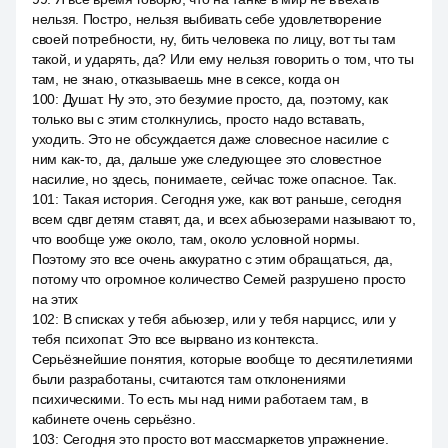
нельзя. Постро, нельзя выбивать себе удовлетворение
своей потребности, ну, бить человека по лицу, вот ты там
такой, и ударять, да? Или ему нельзя говорить о том, что ты
там, не знаю, отказываешь мне в сексе, когда он
100
:
Душат. Ну это, это безумие просто, да, поэтому, как
только вы с этим столкнулись, просто надо вставать,
уходить. Это не обсуждается даже словесное насилие с
ним как-то, да, дальше уже следующее это словестное
насилие, но здесь, понимаете, сейчас тоже опасное. Так.
101
:
Такая история. Сегодня уже, как вот раньше, сегодня
всем сдвг детям ставят, да, и всех абьюзерами называют то,
что вообще уже около, там, около условной нормы.
Поэтому это все очень аккуратно с этим обращаться, да,
потому что огромное количество Семей разрушено просто
на этих
102
:
В списках у тебя абьюзер, или у тебя нарцисс, или у
тебя психопат. Это все вырвано из контекста.
Серьёзнейшие понятия, которые вообще то десятилетиями
были разработаны, считаются там отклонениями
психическими. То есть мы над ними работаем там, в
кабинете очень серьёзно.
103
:
Сегодня это просто вот массмаркетов упражнение.