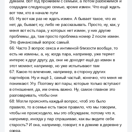
думаем. Вот год проживём с семьёй, а потом разбежимся и
создадим следующую семью, кроме измен. Что ещё ждать
вот тем, кто в начале пути
65
:
Ну вот как раз не ждать измен. А бывает такое, что их
нет, да, бывает, ну, либо не рассказывать. Просто, ну, как, у
меня вот есть пара, у которых нет измен, у них другие
проблемы, да, там просто проблема номер 2 после измен.
Это финансовый вопрос самый.
66
:
Часто 3 вопрос секса и интимной близости вообще, то
есть не измены, а, ну, когда пара, например, уже теряет
интерес к друг другу, да, они не доходят ещё до измен в
этот момент, например, но уже испытывают там
67
:
Какое-то влечение, например, в сторону других
партнёров. Ну и ещё 1, самый частый, конечно, что меня не
понимают. Угу. Поэтому вот пары, которые только вступают
в отношения, да, им очень важно. Ну, самое главное это
разговаривать, чтобы они
68
:
Могли прояснять каждый вопрос, чтоб это было
правило, то в семье есть такое правило, что мы говорим,
чтобы не происходило, мы это обсуждаем, потому что я,
например, иногда у пар спрашиваю, как вы видите себе
старость? И она, например, говорит, я в домике в деревне у
озера.