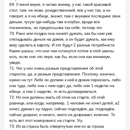
69
:
У меня внуки, я читаю книжку, у нас такой красивый
стол, там, не знаю, рождественский, все у нас так, а он
говорит, а я на ибице, значит, там с внуками последние свои
деньки, тусую где-нибудь там в клубах, вроде все
посмеялись, но предпосылка так себе, потому что
70
:
Рано или поздно она начнёт думать, как бы нам уже
откладывать деньги на домик, а он будет думать, как ему
визу сделать в европу. И это будут 2 разные потребности.
Какие шансы, что они там останутся потом в этой шансы
есть, если они это пере, как бы, если они как минимум,
увидя,
71
:
Что у них очень разные представления об этой
старости, да, и разные представления. Поэтому, конечно,
нужно на тут. Либо он должен к ней в домик переехать, либо
она туда, либо она с ним едет, да, либо они 1 неделю на
ибице, а там 1 неделю, то есть договариваться.
72
:
Но они должны знать об этом на старте, об этой
разнице, или когда, например, 1 человек не хочет детей, a2
хочет, думает, ну ладно, сейчас подождём, да, подождём,
сейчас дозреет, и ничего, никто не дозревает, конечно. То
есть вот этот компромисс на старте. Угу.
73
:
Из за страха быть отвергнутым или из за страха