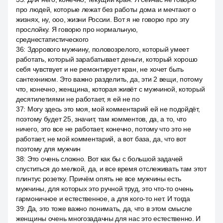
про людей, которые лежат без работы дома и мечтают о
жизнях, ну, ооо, жизни России. Вот я не говорю про эту
прослойку. Я говорю про нормальную,
среднестатистического
36
:
Здорового мужчину, половозрелого, который умеет
работать, который зарабатывает деньги, который хорошо
себя чувствует и не ремонтирует кран, не хочет быть
сантехником. Это важно разделить, да, эти 2 вещи, потому
что, конечно, женщина, которая живёт с мужчиной, который
десятилетиями не работает, я ей не по
37
:
Могу здесь это моя, мой комментарий ей не подойдёт,
поэтому будет 25, значит, там комментов, да, а то, что
ничего, это все не работает, конечно, потому что это не
работает, не мой комментарий, а вот база, да, что вот
поэтому для мужчин
38
:
Это очень сложно. Вот как бы с большой задачей
спуститься до мелкой, да, и все время отслеживать там этот
плинтус розетку. Причём опять не все мужчины есть
мужчины, для которых это ручной труд, это что-то очень
гармоничное и естественное, а для кого-то нет. И тогда
39
:
Да, это тоже важно понимать, да, что в этом смысле
женщины очень многозадачны для нас это естественно. И