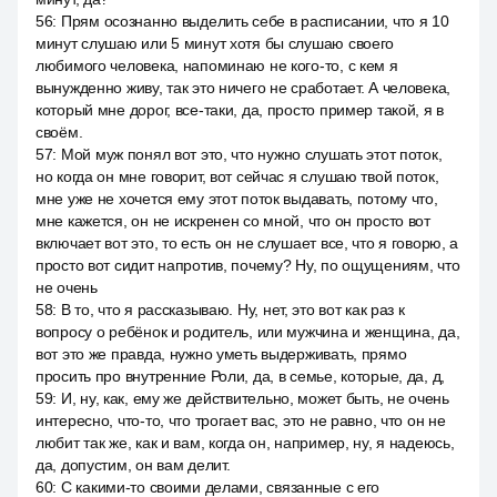
56
:
Прям осознанно выделить себе в расписании, что я 10
минут слушаю или 5 минут хотя бы слушаю своего
любимого человека, напоминаю не кого-то, с кем я
вынужденно живу, так это ничего не сработает. А человека,
который мне дорог, все-таки, да, просто пример такой, я в
своём.
57
:
Мой муж понял вот это, что нужно слушать этот поток,
но когда он мне говорит, вот сейчас я слушаю твой поток,
мне уже не хочется ему этот поток выдавать, потому что,
мне кажется, он не искренен со мной, что он просто вот
включает вот это, то есть он не слушает все, что я говорю, а
просто вот сидит напротив, почему? Ну, по ощущениям, что
не очень
58
:
В то, что я рассказываю. Ну, нет, это вот как раз к
вопросу о ребёнок и родитель, или мужчина и женщина, да,
вот это же правда, нужно уметь выдерживать, прямо
просить про внутренние Роли, да, в семье, которые, да, д,
59
:
И, ну, как, ему же действительно, может быть, не очень
интересно, что-то, что трогает вас, это не равно, что он не
любит так же, как и вам, когда он, например, ну, я надеюсь,
да, допустим, он вам делит.
60
:
С какими-то своими делами, связанные с его