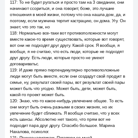
117
:
То не будет ругаться и просто там на 3 свидании, они
начинают ссориться, и она говорит, боже, это лучшие
отношения в моей жизни, потому что она нашла дом, да, и
поэтому, если мужчина терпит кастрацию, он дома. Угу. Он
знает, что это так, но
118
:
Нормально все-таки вот противоположности могут
вместе какое-то время существовать, которые вот говорят,
вот они не подходят друг другу. Какой срок. Я вообще, я
вообще, я не считаю, что есть люди, которые не подходят
друг другу. Есть люди, которые просто не умеют
договариватьс.
119
:
И даже прямо перпендикулярно противоположные
люди могут быть вместе, если они создадут свой продукт в
семье, ну, результат своей пары, вот результат своей пары
может быть что угодно. Может быть, дети, может быть,
какой-то проект может быть.
120
:
Знаю, что-то какое-нибудь увлечение общее. То есть
они могут быть очень разными в своих жизнях, но их
увлечение будет сближать. Я вообще считаю, что у всех
есть шансы. Абсолютно нет такого, что прям вот не
подходит пара друг другу. Спасибо большое. Марина
Нахалова, психолог.
121
:
Психоаналитикам. Поговори со мной.