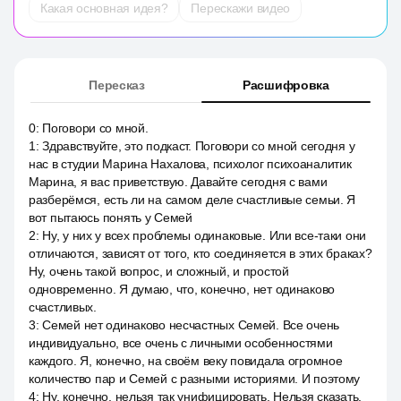
Какая основная идея?
Перескажи видео
Пересказ
Расшифровка
0
:
Поговори со мной.
1
:
Здравствуйте, это подкаст. Поговори со мной сегодня у
нас в студии Марина Нахалова, психолог психоаналитик
Марина, я вас приветствую. Давайте сегодня с вами
разберёмся, есть ли на самом деле счастливые семьи. Я
вот пытаюсь понять у Семей
2
:
Ну, у них у всех проблемы одинаковые. Или все-таки они
отличаются, зависят от того, кто соединяется в этих браках?
Ну, очень такой вопрос, и сложный, и простой
одновременно. Я думаю, что, конечно, нет одинаково
счастливых.
3
:
Семей нет одинаково несчастных Семей. Все очень
индивидуально, все очень с личными особенностями
каждого. Я, конечно, на своём веку повидала огромное
количество пар и Семей с разными историями. И поэтому
4
:
Ну, конечно, нельзя так унифицировать. Нельзя сказать,