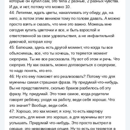
которые он купил сам, это типа 2 разные, 2 разных чувства.
И да, и нет, потому что можно 10.
44
:
Летиями, ждать цветы, накапливать эту обиду, да, на
него, а потом этим веником тому по голове давать. А можно
просто взять и сказать, что мне это важно. Можешь мне
сегодня купить цветочки и все, и быть взрослой и
ответственной за свои удовольствия, а не инфантильной
девочкой, которая хочу
45
:
Батюшка, здесь есть другой момент, что когда ты все
объясняешь, все, что ты хочешь, то теряется момент
сюрприза. Ты же все рассказала. Ну вот об этом и речь. Что
сюрприз. Ну как сказать, можно договориться о сюрпризе,
то надо понять, кто его.
46
:
Ну кто ему поможет его реализовать? Потому что для
мужчины самая страшная фраза. Ну придумай что-нибудь.
Вы не представляете, сколько браков разбилось об эту
фразу. Ну, придумай. Это тоже самое, когда родители
говорят ребёнку, уходя на работу, веди себя хорошо. Что
это значит? Вообще, веди себя.
47
:
Хорошо, это как может, я хочу, то есть квартиру
исписать, для меня это хорошо, а для мужчины вот это
услышать. Придумай что-нибудь. Это просто выстрел в
сердце, это невозможная опция. Ну то есть он теряется в