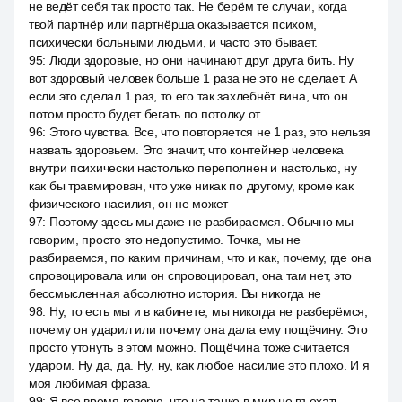
не ведёт себя так просто так. Не берём те случаи, когда
твой партнёр или партнёрша оказывается психом,
психически больными людьми, и часто это бывает.
95
:
Люди здоровые, но они начинают друг друга бить. Ну
вот здоровый человек больше 1 раза не это не сделает. А
если это сделал 1 раз, то его так захлебнёт вина, что он
потом просто будет бегать по потолку от
96
:
Этого чувства. Все, что повторяется не 1 раз, это нельзя
назвать здоровьем. Это значит, что контейнер человека
внутри психически настолько переполнен и настолько, ну
как бы травмирован, что уже никак по другому, кроме как
физического насилия, он не может
97
:
Поэтому здесь мы даже не разбираемся. Обычно мы
говорим, просто это недопустимо. Точка, мы не
разбираемся, по каким причинам, что и как, почему, где она
спровоцировала или он спровоцировал, она там нет, это
бессмысленная абсолютно история. Вы никогда не
98
:
Ну, то есть мы и в кабинете, мы никогда не разберёмся,
почему он ударил или почему она дала ему пощёчину. Это
просто утонуть в этом можно. Пощёчина тоже считается
ударом. Ну да, да. Ну, ну, как любое насилие это плохо. И я
моя любимая фраза.
99
:
Я все время говорю, что на танке в мир не въехать