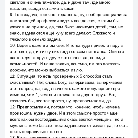
светлое и очень тяжёлое, да, и даже там, где много
насилия, всегда есть жизнь какая
9
:
То и задача, конечно, терапевта, ну, вообще специалиста
помогающей профессии видеть всегда свет, с каким бы
ужасом не пришли, да, там бьют, насилуют детей, там, не
знаю, издеваются ещё кучу всего делают. Сложного и
тяжёлого в семьях задача
10
:
Видеть даже в этом свет. И тогда туда привести пару в
этот свет, да, иначе у них тогда совсем нет шанса. Они его
часто теряют друг в друге этот шанс, да, не видят
возможностей. И наша задача, конечно, им это показать
дорожку, что можно выбраться из лю.
11
:
Ситуация, то есть проверенных 5 способов стать
счастливым? Нет, слава Богу, вычёркиваем, вычёркиваем
этот вопрос, да, тогда начнём с самого популярного про
измены, чем 1, чем они отличаются друг от друга. Вот,
казалось бы, все так просто, ну, предпосылками, да.
12
:
Предпосылками, потому что, конечно, чтобы измена
произошла, нужны двое. И в этом смысле просто чаще
всего как бы пострадавшими оказываются женщины, но и
мужчины тоже бывают пострадавшими от измен, да, то есть
опять неправильно это вот
13
:
Взять, так сказать, что вот только все мужики изменяют.