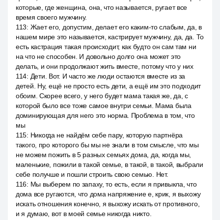
которые, где женщина, она, что называется, ругает все
время своего мужчину.
113
:
Жает его, допустим, делает его каким-то слабым, да, в
нашем мире это называется, кастрирует мужчину, да, да. То
есть кастрация такая происходит, как будто он сам там ни
на что не способен. И довольно долго она может это
делать, и они продолжают жить вместе, потому что у них
114
:
Дети. Вот. И часто же люди остаются вместе из за
детей. Ну, ещё не просто есть дети, а ещё им это подходит
обоим. Скорее всего, у него будет мама такая же, да, с
которой было все тоже самое внутри семьи. Мама была
доминирующая для него это норма. Проблема в том, что
мы
115
:
Никогда не найдём себе пару, которую партнёра
такого, про которого бы мы не знали в том смысле, что мы
не можем пожить в 5 разных семьях дома, да, когда мы,
маленькие, пожили в такой семье, в такой, в такой, выбрали
себе получше и пошли строить свою семью. Нет.
116
:
Мы выберем по запаху, то есть, если я привыкла, что
дома все ругаются, что дома напряжение e, крик, я выхожу
искать отношения конечно, я выхожу искать от противного,
и я думаю, вот в моей семье никогда никто.