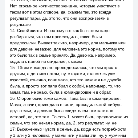
Нет, огромное количество женщин, которые участвуют в
таком вот в этом сговоре, да, скажем так, это всегда
результат пары, да, это то, что они воспроизвели в
результате
14
:
Своей жизни. И поэтому вот как бы в этом надо
разбираться, что там происходило, какие были
предпосылки. Бывает так что, например, для мальчика или
для девочки неважно, для человека это норма, потому что
это было так в семье принято. Да, девочка, например,
ходила с папой на свидание, к каким
15
:
Тётям и всегда это преподносилось, что мы просто
дружим, а девочка потом, ну, с годами, становясь уже
взрослой, конечно, понимала, что это никакая не дружба
была, а просто вот папа брал с собой, например, то, что
мама там, не знаю, была в командировке и в обрат.
16
:
Сторон было тоже самое. Папа был в командировке.
Мама, значит, приводила в гости, приходил какой-нибудь
друг семьи, и девочка была свидетелем там каких-то
историй, да, это там. То есть 1, может быть, предпосылка из
семьи, что это некая норма, да, 2, это результат, ну, не
17
:
Выраженных чувств в семье, да, когда есть потребности
у 1 или у 2 человека, у мамы или у папы эти, ну, у мужчины