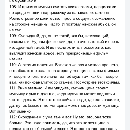
на мужчинах и
108
:
И принято мужчин считать психопатами, нарциссами,
но среди женщин нарциссочку их называю их такое же
Ровно огромное количество, просто социум, к сожалению,
на стороне женщины часто. И поэтому женский абьюз, он
не так
109
:
Очевидный, да, он не такой, как бы, истязающий,
скажем так. Ну, там физически, да, он очень тонкий и очень
изощрённый такой. И вот, если хотите, посмотрите, как
выглядит женский абьюз, есть прекраснейший фильм
называ.
110
:
Анатомия падения. Вот сколько раз я читала про него,
все абсолютно встают на сторону женщины в этом фильме
и говорят о том, что значит вот её муж, там, как бы, говорю
вам, как психоаналитик со стажем. Посмотрите этот фильм.
111
:
Внимательно. И вы увидите, как женщина сводит
мужчину с ума и дальше, когда мужчина может поднять и
что-то сделать. Я не говорю сейчас везде, где есть насилие,
да, ну так бывает, что женщина может так довести мужчину.
Вот именно
112
:
Схождением с ума таким вот. Ну это, это, она тоже
больна. Это надо понимать, да, что это не женщина в
целом, это вот больной человек. Я просто знаю тоже пары,