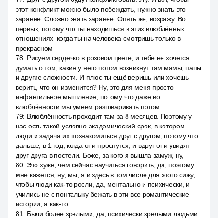
этот конфликт можно было побеждать, нужно знать это
заранее. Сложно знать заранее. Опять же, возражу. Во
первых, потому что ты находишься в этих влюблённых
отношениях, когда ты на человека смотришь только в
прекрасном
78
:
Рисуем сердечко в розовом цвете, и тебе не хочется
думать о том, какие у него потом возникнут там мамы, папы
и другие сложности. И плюс ты ещё веришь или хочешь
верить, что он изменится? Ну, это для меня просто
инфантильное мышление, потому что даже во
влюблённости мы умеем разговаривать потом
79
:
Влюблённость проходит там за 8 месяцев. Поэтому у
нас есть такой условно академический срок, в котором
люди и задача их познакомиться друг с другом, потому что
дальше, в 1 год, когда они проснутся, и вдруг они увидят
друг друга в постели. Боже, за кого я вышла замуж, ну,
80
:
Это хуже, чем сейчас научиться говорить, да, поэтому
мне кажется, ну, мы, я и здесь в том числе для этого сижу,
чтобы люди как-то росли, да, ментально и психически, и
учились не с понталыку бежать в эти все романтические
истории, а как-то
81
:
Были более зрелыми, да, психически зрелыми людьми.