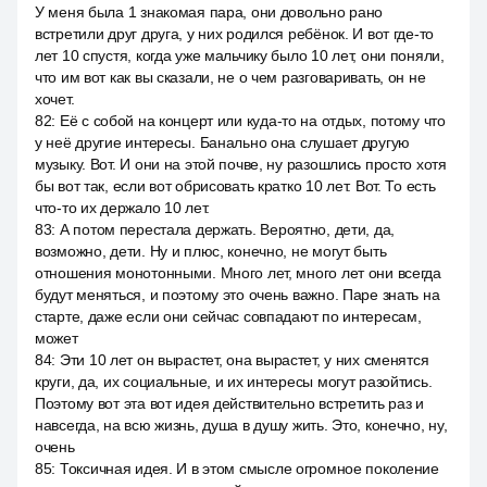
У меня была 1 знакомая пара, они довольно рано
встретили друг друга, у них родился ребёнок. И вот где-то
лет 10 спустя, когда уже мальчику было 10 лет, они поняли,
что им вот как вы сказали, не о чем разговаривать, он не
хочет.
82
:
Её с собой на концерт или куда-то на отдых, потому что
у неё другие интересы. Банально она слушает другую
музыку. Вот. И они на этой почве, ну разошлись просто хотя
бы вот так, если вот обрисовать кратко 10 лет. Вот. То есть
что-то их держало 10 лет.
83
:
А потом перестала держать. Вероятно, дети, да,
возможно, дети. Ну и плюс, конечно, не могут быть
отношения монотонными. Много лет, много лет они всегда
будут меняться, и поэтому это очень важно. Паре знать на
старте, даже если они сейчас совпадают по интересам,
может
84
:
Эти 10 лет он вырастет, она вырастет, у них сменятся
круги, да, их социальные, и их интересы могут разойтись.
Поэтому вот эта вот идея действительно встретить раз и
навсегда, на всю жизнь, душа в душу жить. Это, конечно, ну,
очень
85
:
Токсичная идея. И в этом смысле огромное поколение