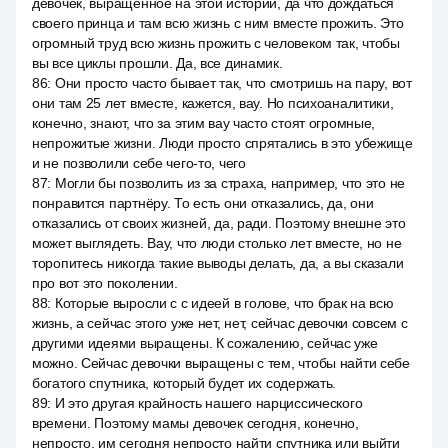
девочек, выращенное на этой истории, да что дождаться
своего принца и там всю жизнь с ним вместе прожить. Это
огромный труд всю жизнь прожить с человеком так, чтобы
вы все циклы прошли. Да, все динамик.
86
:
Они просто часто бывает так, что смотришь на пару, вот
они там 25 лет вместе, кажется, вау. Но психоаналитики,
конечно, знают, что за этим вау часто стоят огромные,
непрожитые жизни. Люди просто спрятались в это убежище
и не позволили себе чего-то, чего
87
:
Могли бы позволить из за страха, например, что это не
понравится партнёру. То есть они отказались, да, они
отказались от своих жизней, да, ради. Поэтому внешне это
может выглядеть. Вау, что люди столько лет вместе, но не
торопитесь никогда такие выводы делать, да, а вы сказали
про вот это поколении.
88
:
Которые выросли с с идеей в голове, что брак на всю
жизнь, а сейчас этого уже нет, нет, сейчас девочки совсем с
другими идеями выращены. К сожалению, сейчас уже
можно. Сейчас девочки выращены с тем, чтобы найти себе
богатого спутника, который будет их содержать.
89
:
И это другая крайность нашего нарциссического
времени. Поэтому мамы девочек сегодня, конечно,
непросто, им сегодня непросто найти спутника или выйти