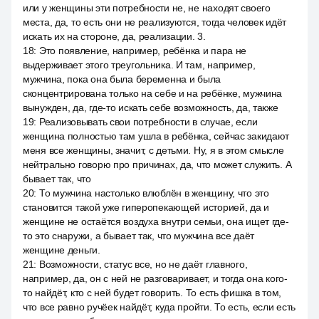
или у женщины эти потребности не, не находят своего
места, да, то есть они не реализуются, тогда человек идёт
искать их на стороне, да, реализации. 3.
18
:
Это появление, например, ребёнка и пара не
выдерживает этого треугольника. И там, например,
мужчина, пока она была беременна и была
сконцентрирована только на себе и на ребёнке, мужчина
вынужден, да, где-то искать себе возможность, да, также
19
:
Реализовывать свои потребности в случае, если
женщина полностью там ушла в ребёнка, сейчас закидают
меня все женщины, значит, с детьми. Ну, я в этом смысле
нейтрально говорю про причинах, да, что может служить. А
бывает так, что
20
:
То мужчина настолько влюблён в женщину, что это
становится такой уже гиперопекающей историей, да и
женщине не остаётся воздуха внутри семьи, она ищет где-
то это снаружи, а бывает так, что мужчина все даёт
женщине деньги.
21
:
Возможности, статус все, но не даёт главного,
например, да, он с ней не разговаривает, и тогда она кого-
то найдёт, кто с ней будет говорить. То есть фишка в том,
что все равно ручёек найдёт, куда пройти. То есть, если есть