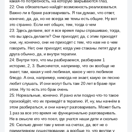
какая-то потребность, на которую закрываются глаз,
22
:
Она обязательно найдёт возможность реализоваться.
Важно ли в браке разговаривать. Я так думаю, что ответ,
конечно, да, да, но не всегда же темы есть общие. Ну вот
это странно. Если нет общих, тем, тогда о чем
23
:
Здесь делаем, вот я все время пары спрашиваю, тогда,
что вы здесь делаете? Они приходят, да, с этим приходят
они, ну, конечно, они не приходят с тем, что нам не о чем
говорить. Нет, они приходят, когда уже стаканы летят друг в
друга обычно, да, и внутри терапии.
24
:
Внутри того, что мы разбираемся, разбираем 1
историю, 2, 3. Выясняется, например, что он вообще не
знает, там, какая у неё любимая, какое у него любимое
блюдо. А она, например, никогда не знает, какую он песню
любит слушать. И они могут быть там 20 лет в браке при
этом. Ну то есть это брак очень
25
:
Нормальные, конечно. И рано или поздно что-то такое
произойдёт, что их приведёт в терапию. И, ну, мы начнём в
этом разбираться, и они начнут разговаривать. Может быть
1 раз за все это время не функционально разговаривать.
Не в смысле кто что поел, где учатся наши дети и сколько
26
:
Сколько денег там у меня на счетах, да, вот не о
примитивном существовании, а вообще то, что внутри у