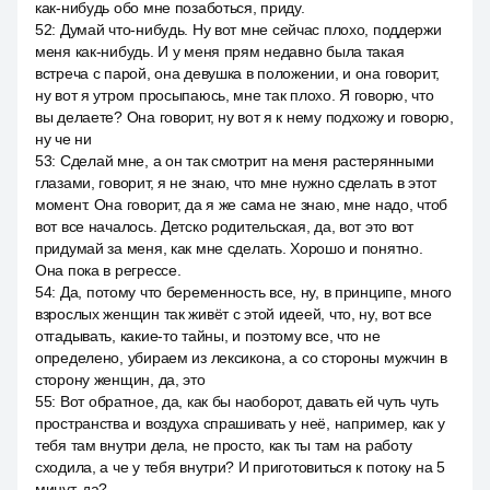
как-нибудь обо мне позаботься, приду.
52
:
Думай что-нибудь. Ну вот мне сейчас плохо, поддержи
меня как-нибудь. И у меня прям недавно была такая
встреча с парой, она девушка в положении, и она говорит,
ну вот я утром просыпаюсь, мне так плохо. Я говорю, что
вы делаете? Она говорит, ну вот я к нему подхожу и говорю,
ну че ни
53
:
Сделай мне, а он так смотрит на меня растерянными
глазами, говорит, я не знаю, что мне нужно сделать в этот
момент. Она говорит, да я же сама не знаю, мне надо, чтоб
вот все началось. Детско родительская, да, вот это вот
придумай за меня, как мне сделать. Хорошо и понятно.
Она пока в регрессе.
54
:
Да, потому что беременность все, ну, в принципе, много
взрослых женщин так живёт с этой идеей, что, ну, вот все
отгадывать, какие-то тайны, и поэтому все, что не
определено, убираем из лексикона, а со стороны мужчин в
сторону женщин, да, это
55
:
Вот обратное, да, как бы наоборот, давать ей чуть чуть
пространства и воздуха спрашивать у неё, например, как у
тебя там внутри дела, не просто, как ты там на работу
сходила, а че у тебя внутри? И приготовиться к потоку на 5
минут, да?