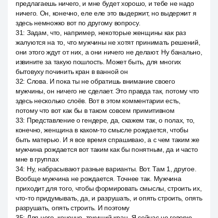
предлагаешь ничего, и мне будет хорошо, и тебе не надо
ничего. Он, конечно, еле еле это выдержит, но выдержит я
здесь немножко вот по другому вопросу.
31
:
Задам, что, например, некоторые женщины как раз
жалуются на то, что мужчины не хотят принимать решений,
они этого ждут от них, а они ничего не делают. Ну банально,
извините за такую пошлость. Может быть, для многих
бытовуху починить кран в ванной он
32
:
Слова. И пока ты не обратишь внимание своего
мужчины, он ничего не сделает. Это правда так, потому что
здесь несколько слоёв. Вот в этом комментарии есть,
потому что вот как бы в таком совсем примитивном
33
:
Представление о гендере, да, скажем так, о полах, то,
конечно, женщина в каком-то смысле рождается, чтобы
быть матерью. И я все время спрашиваю, а с чем таким же
мужчина рождается вот таким как бы понятным, да и часто
мне в группах
34
:
Ну, набрасывают разные варианты. Вот. Там 1, другое.
Вообще мужчина не рождается. Точнее так. Мужчина
приходит для того, чтобы формировать смыслы, строить их,
что-то придумывать, да, и разрушать, и опять строить, опять
разрушать, опять строить. И поэтому
35
:
Для него, конечно, текущий кран. Я сейчас не говорю