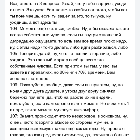
Все, ответь на 3 вопроса. Узнай, что у тебя нарцисс, уходи
от него. Это ужас. Есть какие-то скобки вот этого, чтобы вот
ты понимаешь, если ты зашёл за это, то ты уже, ну,
уходишь, а вот здесь ты
104
:
Можешь ещё остаться, скобка. Ну, я бы сказала так это
всегда собственные чувства, если вы внутри отношений
деградацию ощущаете, то есть вам все время плохо надо,
ну, с этим надо что-то делать, либо идти разбираться, либо
105
:
Говорить давай, ну, чего-то пошли в терапию, либо
уходить. Это главный маркер вообще всего это
собственные чувства. Если при этом вы там, у вас, вы
живёте в перепалках, но 80% или 70% времени. Вам
хорошо с партнеро
106
:
Пожалуйста, вообще, даже если вы при этом, ну, по
ночам друг друга душите, а утром друг другу синячки
бережно прячете, да, чтоб на работе их не видели,
пожалуйста, если вам хорошо в этот момент. Но если хоть 1
в паре, в этот момент чувствует дискомфорт,
107
:
Значит, происходит что-то нездоровое, в основном, ну,
очень часто говорят о абьюзе со стороны мужчин, а
женщины используют такие ещё как методы. Ну, просто я
говорю, это как среднестатистически, да, посчитано больше