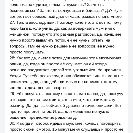
человека находится, о чем ты думаешь? За что ты
беспокоишься? За что ты волнуешься и боишься? Да? Ну и
вот этот вот совместный диалог часто рождает очень много.
27
:
Тепла впоследствии. Поэтому, конечно, это вот то, чему
надо бы в школе учить, да, как разговаривать мужчине с
женщиной, потому что это разные разговоры. Да, женщине
нужно просто вывалить поток, ей не нужны ответы на
вопросы, там не нужно решение её вопросов, её нужно
просто послушать.
28
:
Как вот, да, льётся поток для мужчины это невозможная
опция, да, когда он просто её слушает, он ей всегда
решение предлагает, сделай это, увольняйся. Не нравится.
Уходи. Тут тебе плохо там, и она обижается, что ты меня не
понимаешь, да, а он действительно не понимает, потому
что его задача решить вопрос.
29
:
Её послушать, поэтому я часто там в парах, да, тоже учу
и говорю, что вот смотрите, это важно, что понимать эту
разницу. Да, да, вы сейчас её довольно точно описали. Вот
про то, про этот поток. И, да, для женщины не нужно
решение, предложение решений д.
30
:
И когда я говорю, идёшь к мужчине, хочешь поговорить,
просто скажи, смотри, 15 минут меня слушаешь и просто не