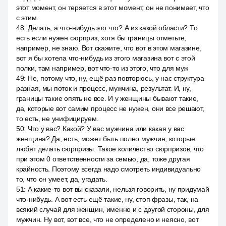
этот момент, он теряется в этот момент, он не понимает, что
с этим.
48
:
Делать, а что-нибудь это что? А из какой области? То
есть если нужен сюрприз, хотя бы границы отметьте,
например, не знаю. Вот скажите, что вот в этом магазине,
вот я бы хотела что-нибудь из этого магазина вот с этой
полки, там например, вот что-то из этого, что для муж
49
:
Не, потому что, ну, ещё раз повторюсь, у нас структура
разная, мы поток и процесс, мужчина, результат. И, ну,
границы такие опять не все. И у женщины бывают такие,
да, которые вот самим процесс не нужен, они все решают,
то есть, не унифицируем.
50
:
Что у вас? Какой? У вас мужчина или какая у вас
женщина? Да, есть, может быть полно мужчин, которые
любят делать сюрпризы. Такое количество сюрпризов, что
при этом 0 ответственности за семью, да, тоже другая
крайность. Поэтому всегда надо смотреть индивидуально
то, что он умеет, да, угадать.
51
:
А какие-то вот вы сказали, нельзя говорить, ну придумай
что-нибудь. А вот есть ещё такие, ну, стоп фразы, так, на
всякий случай для женщин, именно и с другой стороны, для
мужчин. Ну вот, вот все, что не определено и неясно, вот