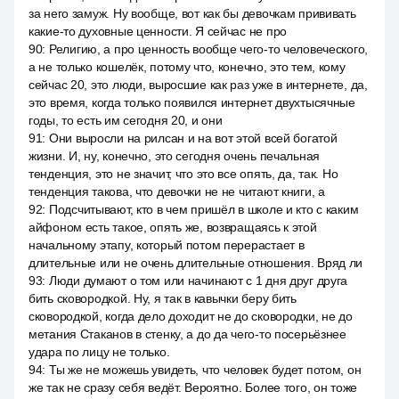
за него замуж. Ну вообще, вот как бы девочкам прививать
какие-то духовные ценности. Я сейчас не про
90
:
Религию, а про ценность вообще чего-то человеческого,
а не только кошелёк, потому что, конечно, это тем, кому
сейчас 20, это люди, выросшие как раз уже в интернете, да,
это время, когда только появился интернет двухтысячные
годы, то есть им сегодня 20, и они
91
:
Они выросли на рилсан и на вот этой всей богатой
жизни. И, ну, конечно, это сегодня очень печальная
тенденция, это не значит, что это все опять, да, так. Но
тенденция такова, что девочки не не читают книги, а
92
:
Подсчитывают, кто в чем пришёл в школе и кто с каким
айфоном есть такое, опять же, возвращаясь к этой
начальному этапу, который потом перерастает в
длительные или не очень длительные отношения. Вряд ли
93
:
Люди думают о том или начинают с 1 дня друг друга
бить сковородкой. Ну, я так в кавычки беру бить
сковородкой, когда дело доходит не до сковородки, не до
метания Стаканов в стенку, а до да чего-то посерьёзнее
удара по лицу не только.
94
:
Ты же не можешь увидеть, что человек будет потом, он
же так не сразу себя ведёт. Вероятно. Более того, он тоже