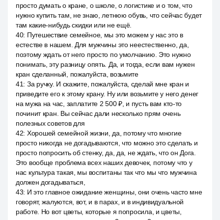
просто думать о кране, о школе, о логистике и о том, что
нужно купить там, не знаю, летнюю обувь, что сейчас будет
там какие-нибудь скидки или не ещё.
40
:
Путешествие семейное, мы это можем у нас это в
естестве в нашем. Для мужчины это неестественно, да,
поэтому ждать от него просто по умолчанию. Это нужно
понимать, эту разницу опять. Да, и тогда, если вам нужен
кран сделанный, пожалуйста, возьмите
41
:
За ручку. И скажите, пожалуйста, сделай мне кран и
приведите его к этому крану. Ну или возьмите у него денег
на мужа на час, заплатите 2 500 ₽, и пусть вам кто-то
починит кран. Вы сейчас дали несколько прям очень
полезных советов для
42
:
Хорошей семейной жизни, да, потому что многие
просто никогда не догадываются, что можно это сделать и
просто попросить об стенку, да, да, не ждать, что он Дога.
Это вообще проблема всех наших девочек, потому что у
нас культура такая, мы воспитаны так что мы что мужчина
должен догадываться,
43
:
И это главное ожидание женщины, они очень часто мне
говорят, жалуются, вот, и в парах, и в индивидуальной
работе. Но вот цветы, которые я попросила, и цветы,