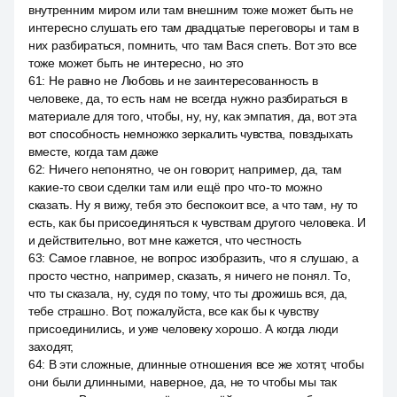
внутренним миром или там внешним тоже может быть не
интересно слушать его там двадцатые переговоры и там в
них разбираться, помнить, что там Вася спеть. Вот это все
тоже может быть не интересно, но это
61
:
Не равно не Любовь и не заинтересованность в
человеке, да, то есть нам не всегда нужно разбираться в
материале для того, чтобы, ну, ну, как эмпатия, да, вот эта
вот способность немножко зеркалить чувства, повздыхать
вместе, когда там даже
62
:
Ничего непонятно, че он говорит, например, да, там
какие-то свои сделки там или ещё про что-то можно
сказать. Ну я вижу, тебя это беспокоит все, а что там, ну то
есть, как бы присоединяться к чувствам другого человека. И
и действительно, вот мне кажется, что честность
63
:
Самое главное, не вопрос изобразить, что я слушаю, а
просто честно, например, сказать, я ничего не понял. То,
что ты сказала, ну, судя по тому, что ты дрожишь вся, да,
тебе страшно. Вот, пожалуйста, все как бы к чувству
присоединились, и уже человеку хорошо. А когда люди
заходят,
64
:
В эти сложные, длинные отношения все же хотят, чтобы
они были длинными, наверное, да, не то чтобы мы так