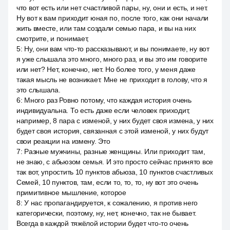
что вот есть или нет счастливой пары, ну, они и есть, и нет.
Ну вот к вам приходит юная по, после того, как они начали
жить вместе, или там создали семью пара, и вы на них
смотрите, и понимает,
5
:
Ну, они вам что-то рассказывают, и вы понимаете, ну вот
я уже слышала это много, много раз, и вы это им говорите
или нет? Нет, конечно, нет. Но более того, у меня даже
такая мысль не возникает. Мне не приходит в голову, что я
это слышала.
6
:
Много раз Ровно потому, что каждая история очень
индивидуальна. То есть даже если человек приходит,
например, 8 пара с изменой, у них будет своя измена, у них
будет своя история, связанная с этой изменой, у них будут
свои реакции на измену. Это
7
:
Разные мужчины, разные женщины. Или приходит там,
не знаю, с абьюзом семья. И это просто сейчас принято все
так вот, упростить 10 пунктов абьюза, 10 пунктов счастливых
Семей, 10 пунктов, там, если то, то, то, ну вот это очень
примитивное мышление, которое
8
:
У нас пропагандируется, к сожалению, я против него
категорически, поэтому, ну, нет, конечно, так не бывает.
Всегда в каждой тяжёлой истории будет что-то очень