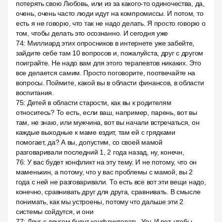
потерять свою Любовь, или из за какого-то одиночества, да,
очень, очень часто люди идут на компромиссы. И потом, то
есть я не говорю, что так не надо делать. Я просто говорю о
том, чтобы делать это осознанно. И сегодня уже
74
:
Миллиард этих опросников в интернете уже забейте,
зайдите себе там 10 вопросов и, пожалуйста, друг с другом
поиграйте. Не надо вам для этого терапевтов никаких. Это
все делается самим. Просто поговорите, поотвечайте на
вопросы. Поймите, какой вы в области финансов, в области
воспитания.
75
:
Детей в области старости, как вы к родителям
относитесь? То есть, если ваш, например, парень, вот вы
там, не знаю, или мужчина, вот вы начали встречаться, он
каждые выходные к маме ездит, там ей с грядками
помогает, да? А вы, допустим, со своей мамой
разговаривали последний 1, 2 года назад, ну, конечн,
76
:
У вас будет конфликт на эту тему. И не потому, что он
маменькин, а потому, что у вас проблемы с мамой, вы 2
года с ней не разговаривали. То есть все вот эти вещи надо,
конечно, сравнивать друг для друга, сравнивать. В смысле
понимать, как мы устроены, потому что дальше эти 2
системы сойдутся, и они
77
:
Друг с другом будут конфликтовать. Угу. И вот, чтобы