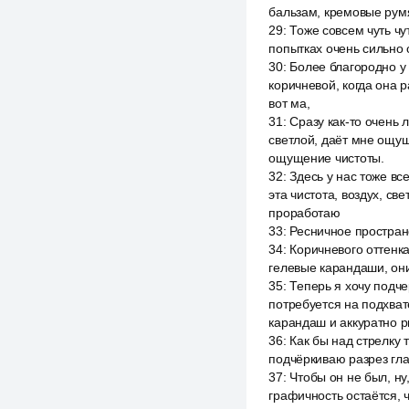
бальзам, кремовые румя
29
:
Тоже совсем чуть чу
попытках очень сильно о
30
:
Более благородно у 
коричневой, когда она 
вот ма,
31
:
Сразу как-то очень л
светлой, даёт мне ощущ
ощущение чистоты.
32
:
Здесь у нас тоже вс
эта чистота, воздух, св
проработаю
33
:
Ресничное простран
34
:
Коричневого оттенк
гелевые карандаши, они
35
:
Теперь я хочу подч
потребуется на подхвате
карандаш и аккуратно р
36
:
Как бы над стрелку 
подчёркиваю разрез глаз
37
:
Чтобы он не был, ну
графичность остаётся, ч