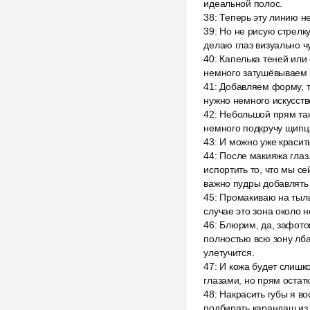
идеальной полос.
38
:
Теперь эту линию н
39
:
Но не рисую стрелку
делаю глаз визуально чу
40
:
Капелька теней или 
немного затушёвываем 
41
:
Добавляем форму, т
нужно немного искусств
42
:
Небольшой прям тако
немного подкручу щипц
43
:
И можно уже красит
44
:
После макияжа глаз.
испортить то, что мы се
важно пудры добавлять 
45
:
Промакиваю на тыль
случае это зона около н
46
:
Блюрим, да, зафото
полностью всю зону лба
улетучится.
47
:
И кожа будет слишко
глазами, но прям остат
48
:
Накрасить губы я в
подбирать карандаш из 