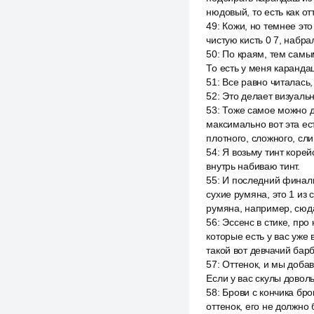
нюдовый, то есть как от
49
:
Кожи, но темнее это
чистую кисть 0 7, набр
50
:
По краям, тем самы
То есть у меня каранда
51
:
Все равно читалась,
52
:
Это делает визуальн
53
:
Тоже самое можно де
максимально вот эта ес
плотного, сложного, сл
54
:
Я возьму тинт корей
внутрь набиваю тинт.
55
:
И последний финаль
сухие румяна, это 1 из
румяна, например, сюд
56
:
Эссенс в стике, про
которые есть у вас уже
такой вот девчачий барб
57
:
Оттенок, и мы добав
Если у вас скулы довол
58
:
Брови с кончика бро
оттенок, его не должно