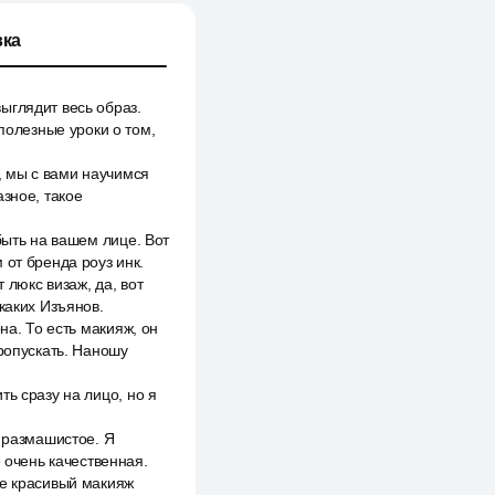
ка
ыглядит весь образ.
полезные уроки о том,
, мы с вами научимся
азное, такое
быть на вашем лице. Вот
 от бренда роуз инк.
люкс визаж, да, вот
каких Изъянов.
на. То есть макияж, он
пропускать. Наношу
ь сразу на лицо, но я
е размашистое. Я
 очень качественная.
бе красивый макияж