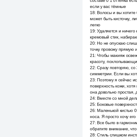
составе 0 1 оттенка ест
если у вас тёмные
18
:
Волосы и вы хотите 
может быть кисточку, л
легко
19
:
Удаляется и ничего
кремовый стик, набира
20
:
Но не опускаю слишк
точку провожу прямую и
21
:
Чтобы макияж освеж
красоту, похлопывающи
22
:
Сразу повторяю, со 
симметрии. Если вы хот
23
:
Поэтому я сейчас ис
поверхность кожи, хотя
она довольно простая, д
24
:
Вместе со мной дела
25
:
Боковые поверхност
26
:
Маленькой кистью 0 
носа. Я просто хочу его
27
:
Все было в гармонии
обратите внимание, что 
28
:
Стиль слишком инст