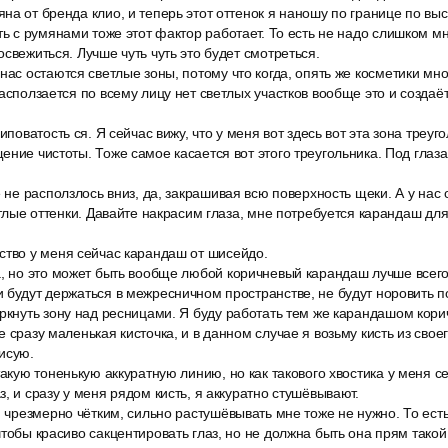
на от бренда клио, и теперь этот оттенок я наношу по границе по вы
ть с румянами тоже этот фактор работает. То есть не надо слишком мн
свежиться. Лучше чуть чуть это будет смотреться.
нас остаются светлые зоны, потому что когда, опять же косметики мно
расползается по всему лицу нет светлых участков вообще это и созда
иповатость ся. Я сейчас вижу, что у меня вот здесь вот эта зона треуг
ение чистоты. Тоже самое касается вот этого треугольника. Под глаз
е не расползлось вниз, да, закрашивая всю поверхность щеки. А у нас 
етлые оттенки. Давайте накрасим глаза, мне потребуется карандаш для 
ство у меня сейчас карандаш от шисейдо.
а, но это может быть вообще любой коричневый карандаш лучше всего
 будут держаться в межресничном пространстве, не будут норовить п
еркнуть зону над ресницами. Я буду работать тем же карандашом кори
 сразу маленькая кисточка, и в данном случае я возьму кисть из своег
исую.
такую тоненькую аккуратную линию, но как такового хвостика у меня се
, и сразу у меня рядом кисть, я аккуратно стушёвывают.
, чрезмерно чётким, сильно растушёвывать мне тоже не нужно. То ест
тобы красиво сакцентировать глаз, но не должна быть она прям такой,