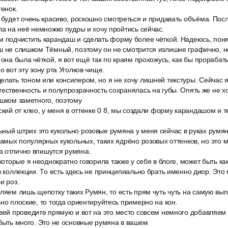
тенок.
 будет очень красиво, роскошно смотреться и придавать объёма. Пос
ала на неё немножко пудры и хочу пройтись сейчас.
м подчистить карандаш и сделать форму более чёткой. Надеюсь, понят
ш не слишком Тёмный, поэтому он не смотрится излишне графично, но 
 она была чёткой, я вот ещё так по краям прохожусь, как бы прораба
о вот эту зону рта Уголков чище.
лать тоном или консилером, но я не хочу лишней текстуры. Сейчас я
тественность и полупрозрачность сохранялась на губы. Опять же не х
ишком заметного, поэтому
ский от клео, у меня в оттенке 0 8, мы создали форму карандашом и т
ный штрих это кукольно розовые румяна у меня сейчас в руках румян
 самых популярных кукольных, таких ядрёно розовых оттенков, но это 
а отлично впишутся румяна.
 которые я неоднократно говорила также у себя в блоге, может быть ка
 в коллекции. То есть здесь не принципиально брать именно диор. Это
и роз.
ляем лишь щепотку таких Румян, то есть прям чуть чуть на самую вып
ьно плоские, то тогда ориентируйтесь примерно на кон.
вей проведите прямую и вот на это место совсем немного добавляем э
 быть много. Это не основные румяна в вашем