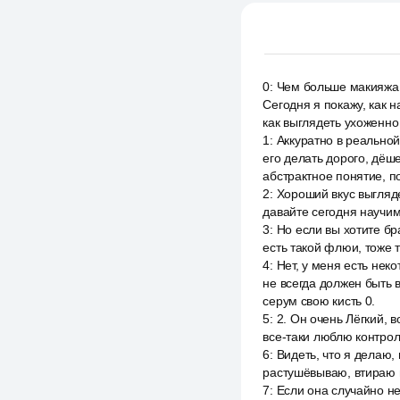
0
:
Чем больше макияжа 
Сегодня я покажу, как 
как выглядеть ухоженно
1
:
Аккуратно в реальной
его делать дорого, дёш
абстрактное понятие, п
2
:
Хороший вкус выгляде
давайте сегодня научим
3
:
Но если вы хотите бр
есть такой флюи, тоже 
4
:
Нет, у меня есть нек
не всегда должен быть 
серум свою кисть 0.
5
:
2. Он очень Лёгкий, 
все-таки люблю контрол
6
:
Видеть, что я делаю,
растушёвываю, втираю в
7
:
Если она случайно н