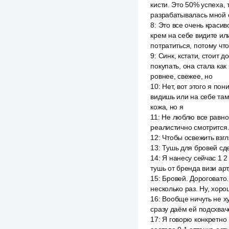
кисти. Это 50% успеха, 
разрабатывалась мной 
8
:
Это все очень красив
крем на себе видите ил
потратиться, потому что,
9
:
Синк, кстати, стоит д
покупать, она стала как
ровнее, свежее, но
10
:
Нет, вот этого я пон
видишь или на себе там
кожа, но я
11
:
Не люблю все равно 
реалистично смотрится.
12
:
Чтобы освежить взгл
13
:
Тушь для бровей сд
14
:
Я нанесу сейчас 1 2
тушь от бренда визи арт
15
:
Бровей. Дороговато.
несколько раз. Ну, хор
16
:
Вообще ничуть не ху
сразу даём ей подсхваче
17
:
Я говорю конкретно п