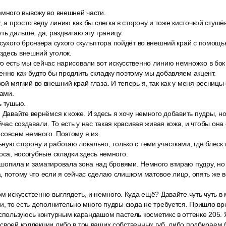
емного вывожу во внешней части.
, а просто веду линию как бы слегка в сторону и тоже кисточкой стушё
ть дальше, да, раздвигаю эту границу.
сухого бронзера сухого скульптора пойдёт во внешний край с помощью
здесь внешний уголок.
о есть мы сейчас нарисовали вот искусственно линию немножко в бок 
енно как будто бы продлить складку поэтому мы добавляем акцент.
й мягкий во внешний край глаза. И теперь я, так как у меня ресницы 
ами.
ь тушью.
 Давайте вернёмся к коже. И здесь я хочу немного добавить пудры, н
йчас создавали. То есть у нас такая красивая живая кожа, и чтобы она
совсем немного. Поэтому я из
ную сторону и работаю локально, только с теми участками, где блес
оса, носогубные складки здесь немного.
шопила и заматировала зона над бровями. Немного втираю пудру, но 
, потому что если я сейчас сделаю слишком матовое лицо, опять же во
м искусственно выглядеть, и немного. Куда ещё? Давайте чуть чуть в 
ки, то есть дополнительно много пудры сюда не требуется. Пришло вр
оспользуюсь контурным карандашом пастель косметикс в оттенке 205.
своей коллекции либо в тон ваших собственных губ, либо подбираем