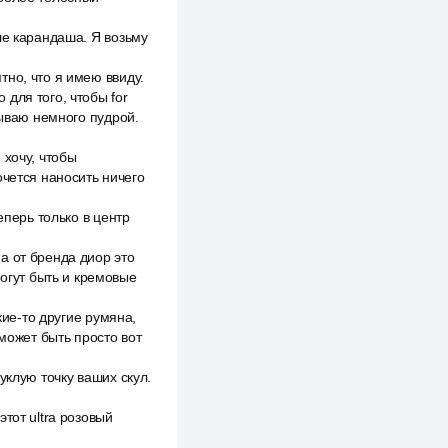
ле карандаша. Я возьму
но, что я имею ввиду.
для того, чтобы for
тываю немного пудрой.
 хочу, чтобы
очется наносить ничего
еперь только в центр
а от бренда диор это
могут быть и кремовые
кие-то другие румяна,
 может быть просто вот
уклую точку ваших скул.
тот ultra розовый