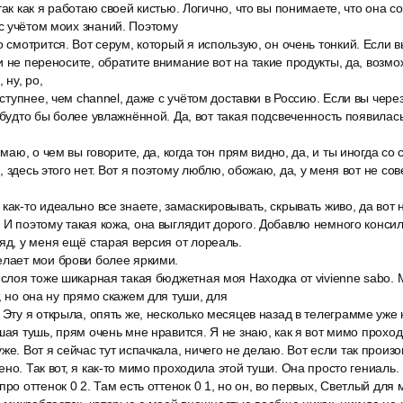
так как я работаю своей кистью. Логично, что вы понимаете, что она с
с учётом моих знаний. Поэтому
о смотрится. Вот серум, который я использую, он очень тонкий. Если
и не переносите, обратите внимание вот на такие продукты, да, возм
 ну, ро,
оступнее, чем channel, даже с учётом доставки в Россию. Если вы чере
 будто бы более увлажнённой. Да, вот такая подсвеченность появилась,
имаю, о чем вы говорите, да, когда тон прям видно, да, и ты иногда со
, здесь этого нет. Вот я поэтому люблю, обожаю, да, у меня вот не с
как-то идеально все знаете, замаскировывать, скрывать живо, да вот 
 И поэтому такая кожа, она выглядит дорого. Добавлю немного консил
яд, у меня ещё старая версия от лореаль.
елает мои брови более яркими.
 слоя тоже шикарная такая бюджетная моя Находка от vivienne sabo. 
, но она ну прямо скажем для туши, для
 Эту я открыла, опять же, несколько месяцев назад в телеграмме уже
ошая тушь, прям очень мне нравится. Я не знаю, как я вот мимо прохо
же. Вот я сейчас тут испачкала, ничего не делаю. Вот если так произ
но. Так вот, я как-то мимо проходила этой туши. Она просто гениаль.
ро оттенок 0 2. Там есть оттенок 0 1, но он, во первых, Светлый для 