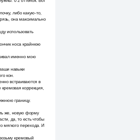
ужны. 0 2 оттенок. Вот
очку, либо какую-то,
грязь, она максимально
уду использовать
 кончик носа крайнюю
ркивал именно мою
 ваши навыки
го кон.
енно встраиваются в
е кремовая коррекция,
нижнюю границу.
ять же, новую форму
сти, да, то есть чтобы
го мягкого перехода. И
 возьму кремовый