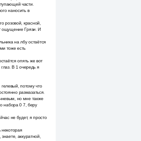
ступающей части.
ого наносить в
го розовой, красной,
ёт ощущение Грязи. И
ольника на лбу остаётся
ами тоже есть
остаётся опять же вот
глаз. В 1 очередь я
 гелевый, потому что
остоянно размазаться.
чневым, но мне также
о набора 0 7, беру
йчас не будет, я просто
ь некоторая
 знаете, аккуратной,