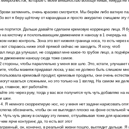
ь микроблесток, которые с моей внешностью вообще никак, никуда не н
брови затемнить, очень красиво смотрится. Мы берём либо ватную пал
ибо вот я беру щёточку от карандаша и просто аккуратно счищаем эту 
 не портится. Дальше давайте сделаем кремовую коррекцию лица. Я б
ю на кисточку и похлопывающим движением я наношу в 1 очередь на
ом низко контроль. Зона это вот нижняя граница носа, то есть через
 вот стараюсь ниже этой прямой сейчас не заходить. Я хочу, чтоб
ал лицо да улучшал, не создавал мне какое-то грубое лицо, а подчё
м движением наношу сюда тоже самое.
2 стороны, чтобы параллельно у меня все шло. Это, кстати, улучшает
ите, чтобы макияж придавал лоска, у вас не должно быть слишком мно
пользовала кремовый продукт, кремовые продукты, они очень естеств
 могут казаться сложными, но это только на 1 взгляд. На самом же дел
а, главное, вот работайте.
йте это через руку, тогда у вас все получится чуть чуть добавляю на 
и шеи.
4. Я немного скорректирую нос, но у меня нет задачи нарисовать оп
 слегка обозначить, чтобы он не выглядел плоско на фоне остальной ча
. Чуть чуть увожу в складку эту линию, оттушёвывая тоже для красиво
чем ярче контуринг, да, то есть вот этот
аграмный, он, конечно, в реальной жизни пошло, выглядит дальше. Я