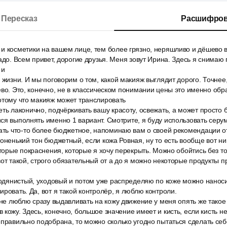
Пересказ
Расшифров
и косметики на вашем лице, тем более грязно, неряшливо и дёшево в
надо. Всем привет, дорогие друзья. Меня зовут Ирина. Здесь я снимаю 
 и
 жизни. И мы поговорим о том, какой макияж выглядит дорого. Точнее
ево. Это, конечно, не в классическом понимании цены это именно обр
отому что макияж может транслировать
ть лаконично, подчёркивать вашу красоту, освежать, а может просто 
ся выполнять именно 1 вариант. Смотрите, я буду использовать серум
ать что-то более бюджетное, напоминаю вам о своей рекомендации от 
тоненький тон бюджетный, если кожа Ровная, ну то есть вообще вот ни
оторые покраснения, которые я хочу перекрыть. Можно обойтись без то
вот такой, строго обязательный от а до я можно некоторые продукты 
водянистый, уходовый и потом уже распределяю по коже можно наносит
ировать. Да, вот я такой контролёр, я люблю контроли.
 не люблю сразу выдавливать на кожу движение у меня опять же тако
 кожу. Здесь, конечно, большое значение имеет и кисть, если кисть не
еправильно подобрана, то можно сколько угодно пытаться сделать се