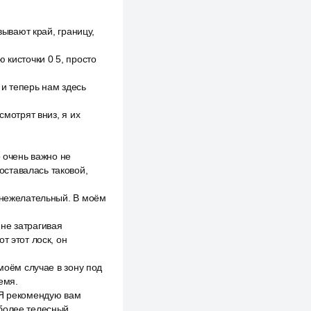
вывают край, границу,
 кисточки 0 5, просто
и теперь нам здесь
смотрят вниз, я их
о очень важно не
 оставалась таковой,
к нежелательный. В моём
не затрагивая
т этот лоск, он
моём случае в зону под
емя.
 Я рекомендую вам
 более телесный