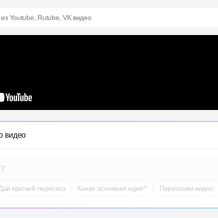
 из Youtube, Rutube, VK видео
о видео
т?
Дай краткий пересказ
Какая основная идея?
Перескажи видео