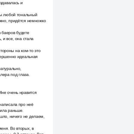
оздавалась и
 вы любой тональный
ожно, придётся немножко
з баеров будете
 и все, она стала
 стороны на ком-то это
овершенно идеальная
натурально,
лера под глаза.
Мне очень нравится
 написала про неё
дила раньше.
ошло, ничего не делаем,
меня. Во вторых, в