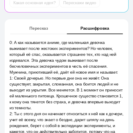
Какая основная идея?
Перескажи видео
Пересказ
Расшифровка
0
:
А как называется аниме, где маленькая девочка
выживает после жестоких экспериментов? Но человек,
который её спас, оказывается страшнее тех, кто над ней
издевался. Эта девочка чудом выживает после
бесчеловечных экспериментов в честь её спасения.
Мужчина, приютивший её, даёт ей новое имя и называет.
1
:
Своей дочерью. Но первые дни она не живёт. Она
существует, закрытая, сломанная, она боится людей и не
выходит из укрытия. Все меняется. В 1 момент он приносит
ей маленького питомца. Крошечное существо становится 1,
к кому она тянется без страха, и девочка впервые выходит
из темноты.
2
:
Ты с этого дня он начинает относиться к ней как к дочери,
учит её всему, что знает о бездне, дарит шляпу на день
рождения, берет с собой в экспедиции эксперименты, и
кажется, что он действительно заботится, потому что на