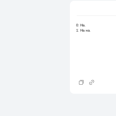
0
:
На.
1
:
На на.