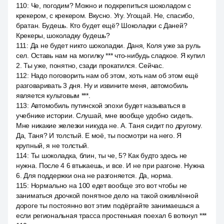
110
:
Че, погодим? Можно и подкрепиться шоколадом с
крекером, с крекером. Вкусно. Угу. Угощай. Не, спасибо,
братан. Будешь. Кто будет ещё? Шоколадки с Даней?
Крекеры, шоколадку будешь?
111
:
Да не будет никто шоколадки. Даня, Коля уже за руль
сел. Оставь нам на могилку *** что-нибудь сладкое. Я купил
2. Ты уже, понятно, сзади прокатился. Сейчас.
112
:
Надо поговорить нам об этом, хоть нам об этом ещё
разговаривать 3 дня. Ну и извините меня, автомобиль
является культовым ***.
113
:
Автомобиль путинской эпохи будет называться в
учебнике истории. Слушай, мне вообще удобно сидеть.
Мне никакие железки никуда не. А. Таня сидит по другому.
Да, Таня? И толстый. Е моё, ты посмотри на него. Я
крупный, я не толстый.
114
:
Ты шоколадка, блин, ты че, 5? Как будто здесь не
нужна. После 4 6 втыкаешь, и все. И не при разгоне. Нужна
6. Для поддержки она не разгоняется. Да, норма.
115
:
Нормально на 100 едет вообще это вот чтобы не
заниматься дрочкой понятное дело на такой оживлённой
дороге ты постоянно вот этим подёргайте занимаешься а
если региональная трасса простенькая поехал 6 воткнул ***