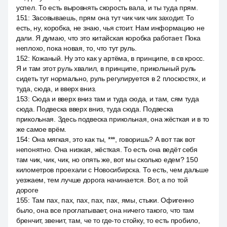
успел. То есть выровнять скорость вала, и ты туда прям.
151
:
Засовываешь, прям она тут чик чик чик заходит. То
есть, ну, коробка, не знаю, чья стоит. Нам информацию не
дали. Я думаю, что это китайская коробка работает. Пока
неплохо, пока новая, то, что тут руль.
152
:
Кожаный. Ну это как у артёма, в принципе, в св кросс.
Я и там этот руль хвалил, в принципе, прикольный руль
сидеть тут нормально, руль регулируется в 2 плоскостях, и
туда, сюда, и вверх вниз.
153
:
Сюда и вверх вниз там и туда сюда, и там, сям туда
сюда. Подвеска вверх вниз, туда сюда. Подвеска
прикольная. Здесь подвеска прикольная, она жёсткая и в то
же самое врём.
154
:
Она мягкая, это как ты, ***, говоришь? А вот так вот
непонятно. Она низкая, жёсткая. То есть она ведёт себя
там чик, чик, чик, но опять же, вот мы сколько едем? 150
километров проехали с Новосибирска. То есть, чем дальше
уезжаем, тем лучше дорога начинается. Вот, а по той
дороге
155
:
Там пах, пах, пах, пах, пах, ямы, стыки. Офигенно
было, она все проглатывает, она ничего такого, что там
бренчит, звенит, там, че то где-то стойку, то есть пробило,