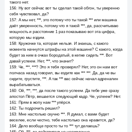
такого нет.
156
:
Ну вот сейчас вот ты сделал такой обгон, ты уверенно
себя чувствовал, да?
157
:
А мы нет, ***, это потому что ты такой *** или машина
даёт уверенность, потому что я такой ***, да, рассчитываю
мощность и расстояние 1 раз показываю вот эта цифра,
которую мы ездим.
158
:
Кружочке та, которая нельзя. И знаешь, с какого
момента начнутся штрафы на этой машине? С какого, когда
будет за ним в очках бородатый, в кепке сидеть ***. Вот
давай успеем. Нет, ***, что значит?
159
:
Че, ***, ***? Это я тебя проверял? Нет, это он нам вот
полчаса назад говорил, вы ездите как *** ***. Да, да че вы
сидите, грустите, ***. А так *** вас сейчас начал адреналин
вырабатываться.
160
:
Ой, ***, ***, да после такого успеем. Да тебе уже сразу
апостол Пётр, вешается следующий кадр. Че, успеем? Нет.
161
:
Прям в жопу нам *** упёрся.
162
:
Ты подрочить решил?
163
:
Мне настолько скучно ***. Я думал, с вами будет
веселее, если честно, тебе настолько она нравится, да?
164
:
Дело вообще просто ты то *** тут делаешь?
165
:
Ой, ***, да действительно неожиданно.