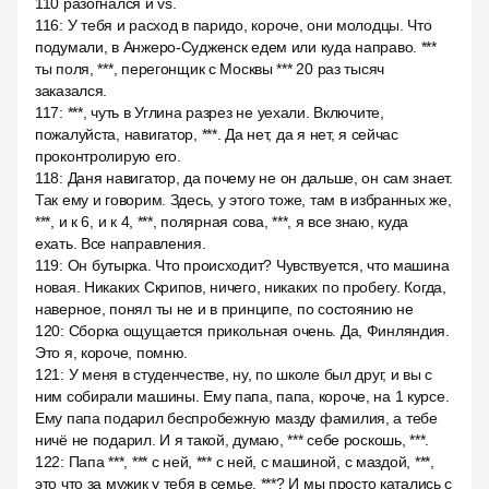
110 разогнался и vs.
116
:
У тебя и расход в паридо, короче, они молодцы. Что
подумали, в Анжеро-Судженск едем или куда направо. ***
ты поля, ***, перегонщик с Москвы *** 20 раз тысяч
заказался.
117
:
***, чуть в Углина разрез не уехали. Включите,
пожалуйста, навигатор, ***. Да нет, да я нет, я сейчас
проконтролирую его.
118
:
Даня навигатор, да почему не он дальше, он сам знает.
Так ему и говорим. Здесь, у этого тоже, там в избранных же,
***, и к 6, и к 4, ***, полярная сова, ***, я все знаю, куда
ехать. Все направления.
119
:
Он бутырка. Что происходит? Чувствуется, что машина
новая. Никаких Скрипов, ничего, никаких по пробегу. Когда,
наверное, понял ты не и в принципе, по состоянию не
120
:
Сборка ощущается прикольная очень. Да, Финляндия.
Это я, короче, помню.
121
:
У меня в студенчестве, ну, по школе был друг, и вы с
ним собирали машины. Ему папа, папа, короче, на 1 курсе.
Ему папа подарил беспробежную мазду фамилия, а тебе
ничё не подарил. И я такой, думаю, *** себе роскошь, ***.
122
:
Папа ***, *** с ней, *** с ней, с машиной, с маздой, ***,
это что за мужик у тебя в семье, ***? И мы просто катались с