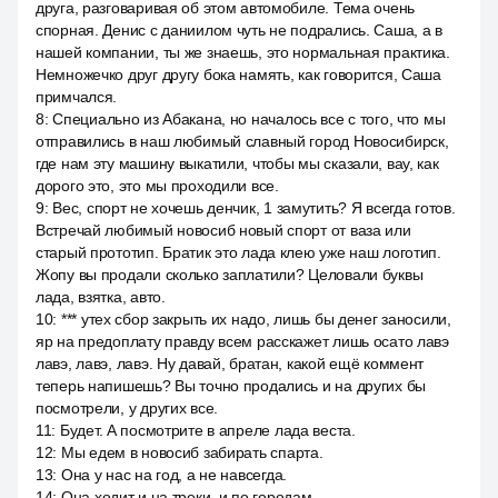
друга, разговаривая об этом автомобиле. Тема очень
спорная. Денис с даниилом чуть не подрались. Саша, а в
нашей компании, ты же знаешь, это нормальная практика.
Немножечко друг другу бока намять, как говорится, Саша
примчался.
8
:
Специально из Абакана, но началось все с того, что мы
отправились в наш любимый славный город Новосибирск,
где нам эту машину выкатили, чтобы мы сказали, вау, как
дорого это, это мы проходили все.
9
:
Вес, спорт не хочешь денчик, 1 замутить? Я всегда готов.
Встречай любимый новосиб новый спорт от ваза или
старый прототип. Братик это лада клею уже наш логотип.
Жопу вы продали сколько заплатили? Целовали буквы
лада, взятка, авто.
10
:
*** утех сбор закрыть их надо, лишь бы денег заносили,
яр на предоплату правду всем расскажет лишь осато лавэ
лавэ, лавэ, лавэ. Ну давай, братан, какой ещё коммент
теперь напишешь? Вы точно продались и на других бы
посмотрели, у других все.
11
:
Будет. А посмотрите в апреле лада веста.
12
:
Мы едем в новосиб забирать спарта.
13
:
Она у нас на год, а не навсегда.
14
:
Она ходит и на треки, и по городам.