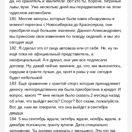
да, но хранитель и хвалители. Вот кто ты. Короче, тигриные
львы, вухи. Уже несколько дней мы передвигаемся на этом
чудесном автомобиле.
181
:
Многие минусы, которые были нами обнаружены в
момент перегона с Новосибирска до Красноярска, они
приобрели ещё большее значение. Даниил Александрович,
мы приносим свои извинения по поводу сидений, и мы это
сегодня ещё
182
:
Я сделал это от лица автоваза или от себя. Не, ну он
ещё пока не официальный представитель, а
неофициальный. А я думал, они уже все подписали
договор. Ну, давай сейчас закинем, да, что, как выяснилось,
сидушки в гранте лучше, да, sport в разы у нас сегодня
будет небольшой.
183
:
Ещё сравнение с грантой спорт, которая принадлежит
денису, непосредственно им была приобретена в кредит. И
вопрос, какого *** мне нельзя было сказать 2 месяца назад
об этом, что выйдет веста? Спорт? Вот скажи, пожалуйста.
Вот, да, нам же говорили, что она выйдет в сентябре
двадца.
184
:
5 мы сентябрь ждали, октябрь ждали, ноябрь ждали, в
декабре психанули, гранту купили. Дата специально
затравочка. Ты должен начинать с меньшего. Это кто так