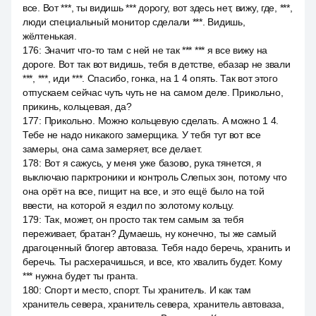
все. Вот ***, ты видишь *** дорогу, вот здесь нет, вижу, где, ***,
люди специальный монитор сделали ***. Видишь,
жёлтенькая.
176
:
Значит что-то там с ней не так *** *** я все вижу на
дороге. Вот так вот видишь, тебя в детстве, ебазар не звали
***, ***, иди ***. Спасибо, гонка, на 1 4 опять. Так вот этого
отпускаем сейчас чуть чуть не на самом деле. Прикольно,
прикинь, кольцевая, да?
177
:
Прикольно. Можно кольцевую сделать. А можно 1 4.
Тебе не надо никакого замерщика. У тебя тут вот все
замеры, она сама замеряет, все делает.
178
:
Вот я сажусь, у меня уже базово, рука тянется, я
выключаю парктроники и контроль Слепых зон, потому что
она орёт на все, пищит на все, и это ещё было на той
ввести, на которой я ездил по золотому кольцу.
179
:
Так, может, он просто так тем самым за тебя
переживает, братан? Думаешь, ну конечно, ты же самый
драгоценный блогер автоваза. Тебя надо беречь, хранить и
беречь. Ты расхерачишься, и все, кто хвалить будет. Кому
*** нужна будет ты гранта.
180
:
Спорт и место, спорт. Ты хранитель. И как там
хранитель севера, хранитель севера, хранитель автоваза,