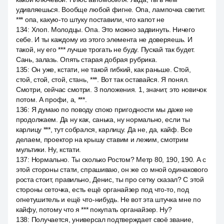
удивляешься. Вообще любой фигне. Опа, лампочка светит.
*** опа, какую-то штуку поставили, что капот не
134
:
Хлоп. Молодцы. Опа. Это можно задвинуть. Ничего
себе. И ты каждому из этого элемента не доверяешь. И
такой, ну его *** лучше трогать не буду. Пускай так будет.
Сань, залазь. Опять старая добрая рубрика.
135
:
Он уже, кстати, не такой гибкий, как раньше. Стой,
стой, стой, стой, стань, ***. Вот так оставайся. Я понял.
Смотри, сейчас смотри. 3 положения. 1, значит, это новичок
потом. А профи, а, ***.
136
:
Я думаю по поводу споко пригодности мы даже не
продолжаем. Да ну как, санька, ну нормально, если ты
карлицу ***, тут собрался, карлицу. Да не, да, кайф. Все
делаем, проектор на крышу ставим и лежим, смотрим
мультики. Ну, кстати.
137
:
Нормально. Ты сколько Ростом? Метр 80, 190, 190. А с
этой стороны стати, спрашиваю, он же со мной одинакового
роста стоит, правильно, Денис, ты про сетку сказал? С этой
стороны сеточка, есть ещё органайзер под что-то, под
огнетушитель и ещё что-нибудь. Не вот эта штучка мне по
кайфу, потому что я *** покупать органайзер. Ну?
138
:
Получается, универсал подтверждает своё звание,