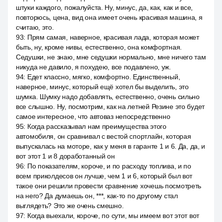
штуки каждого, пожалуйста. Ну, минус, да, как, как и все,
повторюсь, цена, вид она имеет очень красивая машина, я
считаю, это.
93
:
Прям самая, наверное, красивая лада, которая может
быть, ну, кроме нивы, естественно, она комфортная.
Седушки, не знаю, мне седушки нормально, мне ничего там
никуда не давило, я похудею, все подавлено, уж.
94
:
Едет классно, мягко, комфортно. Единственный,
наверное, минус, который ещё хотел бы выделить, это
шумка. Шумку надо добавлять, естественно, очень сильно
все слышно. Ну, посмотрим, как на летней Резине это будет
самое интересное, что автоваз непосредственно
95
:
Когда рассказывал нам преимущества этого
автомобиля, он сравнивал с вестой спортлайн, которая
выпускалась на моторе, как у меня в гаранте 1 и 6. Да, да, и
вот этот 1 и 8 доработанный он
96
:
По показателям, короче, и по расходу топлива, и по
всем приколдесов он лучше, чем 1 и 6, который был вот
такое они решили провести сравнение хочешь посмотреть
на него? Да думаешь он, ***, как-то по другому стал
выглядеть? Это же очень смешно.
97
:
Когда выехали, короче, по сути, мы имеем вот этот вот