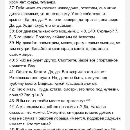
хром лет, фары, туманки.
37
:
Губа какая-то красная накладочка, отвесики, она ниже
диски красивые, че то по новому. У неё собственные
крылья. Да, да, да. А те, они пошире, да, крылья, она шире.
Да, да. Ходит слух, что она самая.
38
:
Вот двигатель какой-то мощный. 1 и 8, 140. Сколько? 7,
5, 5 лошадей. Поэтому сейчас мы её затестим.
39
:
Ну, давайте посмотрим, может, сразу первые эмоции, че
там внутри. Давайте алькантара, а капот, о, так, она в
самом жире.
40
:
У них не будет других. Смотрите, какое все спортивное
нравится. Вау.
41
:
Офигеть. Кстати. Да, да. Вот ковриков только нет.
Резиновых тоже пусто. На, должно быть, там уже под
турбину место. Видишь, какой красивый значок.
42
:
Твою мать. Ну да, кстати, смотри, это либо под нулевик,
понял? Это g1 и 8.
43
:
Я бы не на твоём месте не трогал тут ***.
44
:
А мы можем на неё же наваливать? Да, Наталья
сказала, что можно. Смотрите, они даже плавно делают,
они не стучат. Подогрев лобаша имеется, подогрев сидушек
имеется. Что тут ещё?
45
:
Ещё есть кнопка start stop мультируль ебейший тут ***