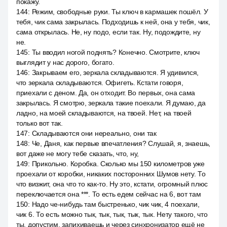
покажу.
144
:
Режим, свободные руки. Ты ключ в кармашек пошёл. У
тебя, чик сама закрылась. Подходишь к ней, она у тебя, чик,
сама открылась. Не, ну подо, если так. Ну, подождите, ну
не.
145
:
Ты вводил ногой поднять? Конечно. Смотрите, ключ
выглядит у нас дорого, богато.
146
:
Закрываем его, зеркала складываются. Я удивился,
что зеркала складываются. Офигеть. Кстати говоря,
приехали с деном. Да, он отходит. Во первых, она сама
закрылась. Я смотрю, зеркала такие поехали. Я думаю, да
ладно, на моей складываются, на твоей. Нет, на твоей
только вот так.
147
:
Складываются они нереально, они так
148
:
Че, Даня, как первые впечатления? Слушай, я, знаешь,
вот даже не могу тебе сказать, что, ну,
149
:
Прикольно. Коробка. Сколько мы 150 километров уже
проехали от коробки, никаких посторонних Шумов нету. То
что визжит, она что то как-то. Ну это, кстати, огромный плюс
переключается она ***. То есть едем сейчас на 6, вот там
150
:
Надо че-нибудь там быстренько, чик чик, 4 поехали,
чик 6. То есть можно тык, тык, тык, тык, тык. Нету такого, что
ты, допустим, запихиваешь и через синхронизатор ещё не