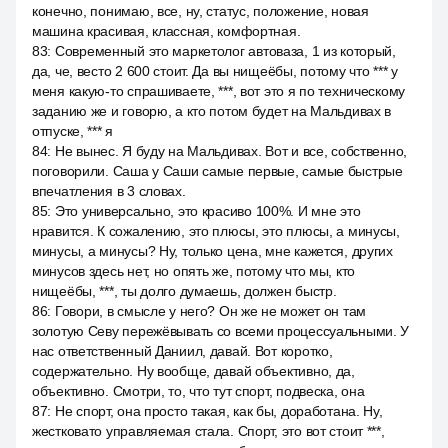
конечно, понимаю, все, ну, статус, положение, новая
машина красивая, классная, комфортная.
83
:
Современный это маркетолог автоваза, 1 из который,
да, че, весто 2 600 стоит. Да вы нищеёбы, потому что *** у
меня какую-то спрашиваете, ***, вот это я по техническому
заданию же и говорю, а кто потом будет на Мальдивах в
отпуске, *** я
84
:
Не вынес. Я буду на Мальдивах. Вот и все, собственно,
поговорили. Саша у Саши самые первые, самые быстрые
впечатления в 3 словах.
85
:
Это универсально, это красиво 100%. И мне это
нравится. К сожалению, это плюсы, это плюсы, а минусы,
минусы, а минусы? Ну, только цена, мне кажется, других
минусов здесь нет, но опять же, потому что мы, кто
нищеёбы, ***, ты долго думаешь, должен быстр.
86
:
Говори, в смысле у него? Он же не может он там
золотую Севу пережёвывать со всеми процессуальными. У
нас ответственный Даниил, давай. Вот коротко,
содержательно. Ну вообще, давай объективно, да,
объективно. Смотри, то, что тут спорт, подвеска, она
87
:
Не спорт, она просто такая, как бы, доработана. Ну,
жестковато управляемая стала. Спорт, это вот стоит ***,