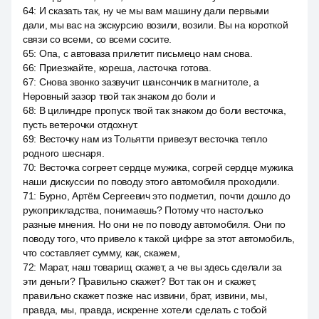
64
:
И сказать так, ну че мы вам машину дали первыми
дали, мы вас на экскурсию возили, возили. Вы на короткой
связи со всеми, со всеми сосите.
65
:
Опа, с автоваза прилетит письмецо нам снова.
66
:
Приезжайте, кореша, ласточка готова.
67
:
Снова звонко зазвучит шансончик в магнитоле, а
Неровный зазор твой так знаком до боли и
68
:
В цилиндре пропуск твой так знаком до боли весточка,
пусть ветерочки отдохнут.
69
:
Весточку нам из Тольятти привезут весточка тепло
родного шеснаря.
70
:
Весточка согреет сердце мужика, согрей сердце мужика
наши дискуссии по поводу этого автомобиля проходили.
71
:
Бурно, Артём Сергеевич это подметил, почти дошло до
рукоприкладства, понимаешь? Потому что настолько
разные мнения. Но они не по поводу автомобиля. Они по
поводу того, что привело к такой цифре за этот автомобиль,
что составляет сумму, как, скажем,
72
:
Марат, наш товарищ скажет, а че вы здесь сделали за
эти деньги? Правильно скажет? Вот так он и скажет,
правильно скажет позже нас извини, брат, извини, мы,
правда, мы, правда, искренне хотели сделать с тобой