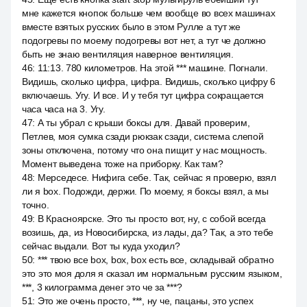
мне кажется кнопок больше чем вообще во всех машинах
вместе взятых русских было в этом Рулле а тут же
подогревы по моему подогревы вот нет, а тут че должно
быть не знаю вентиляция наверное вентиляция.
46
:
11:13. 780 километров. На этой *** машине. Погнали.
Видишь, сколько цифра, цифра. Видишь, сколько цифру 6
включаешь. Угу. И все. И у тебя тут цифра сокращается
часа часа на 3. Угу.
47
:
А ты убрал с крыши боксы для. Давай проверим,
Петлев, моя сумка сзади рюкзак сзади, система слепой
зоны отключена, потому что она пищит у нас мощность.
Момент выведена тоже на приборку. Как там?
48
:
Мерседесе. Нифига себе. Так, сейчас я проверю, взял
ли я box. Подожди, держи. По моему, я боксы взял, а мы
точно.
49
:
В Красноярске. Это ты просто вот, ну, с собой всегда
возишь, да, из Новосибирска, из лады, да? Так, а это тебе
сейчас выдали. Вот ты куда уходил?
50
:
*** твою все box, box, box есть все, складывай обратно
это это моя доля я сказал им нормальным русским языком,
***, 3 килограмма денег это че за ***?
51
:
Это же очень просто, ***, ну че, пацаны, это успех