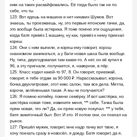
ним на таких раскайфовались. Её тогда было так не по
себе, что ты
123
:
Вот едешь на машине и нет никаких Шумов. Вот
знаешь, ты проезжаешь, ну, это первые японские тачки, да,
это вообще была истерика. Я тоже помню эти ощущения,
когда батя привёз 1 машину, ну как, привёз к нему приехал
кореш.
124
:
Они с ним выпили, и кореш ему говорит, хорош
онанизмом заниматься, а у Бати новая шаха была вообще.
Ну, типа, двухгодовалая там какая-то. А нет, он её купил в
96, а эту пригнали, получается, я, наверное, в пёр.
125
:
Класс ходил какой-то 97, 8. Он говорит, приезжай,
говорит, я тебе отдам за 90 000 ₽. Нарассказывал, корона,
бочка двухлитровая, этот еикс салон, там все дела. Метла,
короче, зелёненькая такая. А мы че получается?
126
:
Я помню копейку, помню семёрку. И вот шестёрка, но
шестёрка новая тоже, извините меня, *** себе. Тачка была
прям новая, что ли? Да, он прям новую покупал. *** у тебя,
батя зажиточный был. Вот. И это. И потом они, он поехал на
рынок.
127
:
Пришёл мужик, говорит, мне надо тачку вот твою, я
хочу поехать сразу в новосёл, я доеду. Батя говорит, да я,