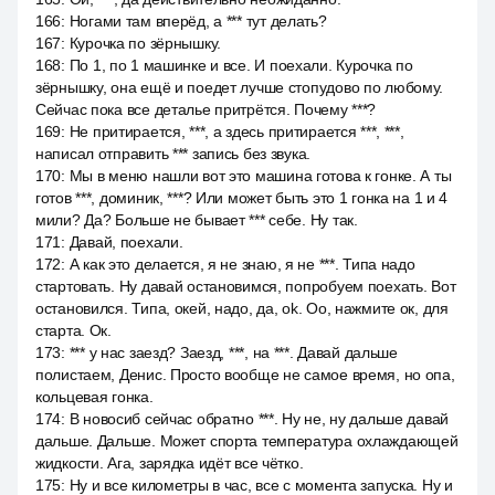
166
:
Ногами там вперёд, а *** тут делать?
167
:
Курочка по зёрнышку.
168
:
По 1, по 1 машинке и все. И поехали. Курочка по
зёрнышку, она ещё и поедет лучше стопудово по любому.
Сейчас пока все деталье притрётся. Почему ***?
169
:
Не притирается, ***, а здесь притирается ***, ***,
написал отправить *** запись без звука.
170
:
Мы в меню нашли вот это машина готова к гонке. А ты
готов ***, доминик, ***? Или может быть это 1 гонка на 1 и 4
мили? Да? Больше не бывает *** себе. Ну так.
171
:
Давай, поехали.
172
:
А как это делается, я не знаю, я не ***. Типа надо
стартовать. Ну давай остановимся, попробуем поехать. Вот
остановился. Типа, окей, надо, да, ok. Оо, нажмите ок, для
старта. Ок.
173
:
*** у нас заезд? Заезд, ***, на ***. Давай дальше
полистаем, Денис. Просто вообще не самое время, но опа,
кольцевая гонка.
174
:
В новосиб сейчас обратно ***. Ну не, ну дальше давай
дальше. Дальше. Может спорта температура охлаждающей
жидкости. Ага, зарядка идёт все чётко.
175
:
Ну и все километры в час, все с момента запуска. Ну и