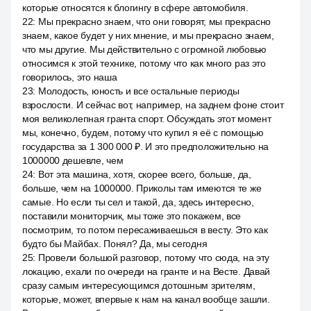
которые относятся к блогингу в сфере автомобиля.
22
:
Мы прекрасно знаем, что они говорят, мы прекрасно
знаем, какое будет у них мнение, и мы прекрасно знаем,
что мы другие. Мы действительно с огромной любовью
относимся к этой технике, потому что как много раз это
говорилось, это наша
23
:
Молодость, юность и все остальные периоды
взрослости. И сейчас вот, например, на заднем фоне стоит
моя великолепная гранта спорт. Обсуждать этот момент
мы, конечно, будем, потому что купил я её с помощью
государства за 1 300 000 ₽. И это предположительно на
1000000 дешевле, чем
24
:
Вот эта машина, хотя, скорее всего, больше, да,
больше, чем на 1000000. Приколы там имеются те же
самые. Но если ты сел и такой, да, здесь интересно,
поставили мониторчик, мы тоже это покажем, все
посмотрим, то потом пересаживаешься в весту. Это как
будто бы Майбах. Понял? Да, мы сегодня
25
:
Провели большой разговор, потому что сюда, на эту
локацию, ехали по очереди на гранте и на Весте. Давай
сразу самым интересующимся дотошным зрителям,
которые, может, впервые к нам на канал вообще зашли.