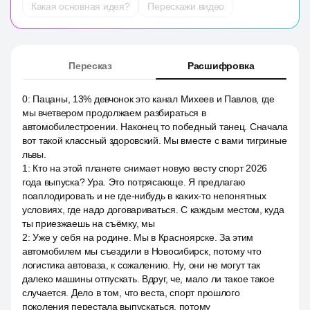
Какая основная идея?
Перескажи видео
Пересказ
Расшифровка
0
:
Пацаны, 13% девчонок это канал Михеев и Павлов, где
мы вчетвером продолжаем разбираться в
автомобилестроении. Наконец то победный танец. Сначала
вот такой классный здоровский. Мы вместе с вами тигриные
львы.
1
:
Кто на этой планете снимает новую весту спорт 2026
года выпуска? Ура. Это потрясающе. Я предлагаю
поаплодировать и не где-нибудь в каких-то непонятных
условиях, где надо договариваться. С каждым местом, куда
ты приезжаешь на съёмку, мы
2
:
Уже у себя на родине. Мы в Красноярске. За этим
автомобилем мы съездили в Новосибирск, потому что
логистика автоваза, к сожалению. Ну, они не могут так
далеко машины отпускать. Вдруг, че, мало ли такое такое
случается. Дело в том, что веста, спорт прошлого
поколения перестала выпускаться, потому