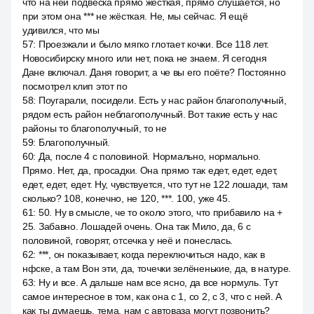
что на ней подвеска прямо жёсткая, прямо слушается, но
при этом она *** не жёсткая. Не, мы сейчас. Я ещё
удивился, что мы
57
:
Проезжали и было мягко глотает кочки. Все 118 лет.
Новосибирску много или нет, пока не знаем. Я сегодня
Дане включал. Даня говорит, а че вы его поёте? Постоянно
посмотрел клип этот по
58
:
Поугарали, посидели. Есть у нас район благополучный,
рядом есть район неблагополучный. Вот такие есть у нас
районы то благополучный, то не
59
:
Благополучный.
60
:
Да, после 4 с половиной. Нормально, нормально.
Прямо. Нет, да, просадки. Она прямо так едет, едет, едет,
едет, едет, едет. Ну, чувствуется, что тут не 122 лошади, там
сколько? 108, конечно, не 120, ***. 100, уже 45.
61
:
50. Ну в смысле, че то около этого, что прибавило на +
25. Забавно. Лошадей очень. Она так Мило, да, 6 с
половиной, говорят, отсечка у неё и понеслась.
62
:
***, он показывает, когда переключиться надо, как в
нфске, а там Вон эти, да, точечки зелёненькие, да, в натуре.
63
:
Ну и все. А дальше нам все ясно, да все нормуль. Тут
самое интересное в том, как она с 1, со 2, с 3, что с ней. А
как ты думаешь, тема, нам с автоваза могут позвонить?