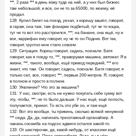
***, 2 раза *** в день езжу туда на ней, а у них был бизнес
там небольшой, и все, он че то за 65000, по моему, её
продал.
128
:
Купил билет на поезд, уехал, к корешу зашёл, говорит,
в гараж, она там, там фонарик подбитый, тут че то коцка,
тут че то вот это расстроился, ***, на банане, она ещё, ну и
все, каррифан ему говорит, ну че то он Подник. Вот так,
говорит, грустно мне стало совсем.
129
:
Ситуация. Кореш говорит, садись, поехали. Батя
говорит, как я поеду то, ***, праворукая машина, автомат. Я в
жизни, ***, такого, вообще, ещё привод передний, *** его
знает, что там. Он говорит, садись, поехали. Батя говорит, я
только сел, все, говорит, ***, первые 200 метров. Я, говорит,
в полном и просто в полном.
130
:
Уявление? Что это за машина?
131
:
У нас, смотри, есть не нужно покупать себе сумку вот
эту, чтобы, ***, че то было дальше. У нас ещё, ещё полость,
получается, прикол. То есть это уби оо, и там ещё
132
:
Вот это вообще, ты прикинь, сколько всякой ненужной
*** сюда. Да, да, напихать трехэтажный органайзер. А
чанань сосамба на подсос аджиги остался какой-то.
133
:
От шестерочки, да, какой-нибудь, от классики ещё
какой ключевой. Плюс автомобиля. Лада, ты в нём