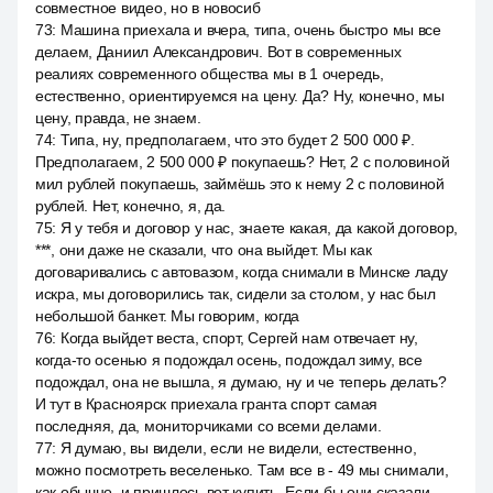
совместное видео, но в новосиб
73
:
Машина приехала и вчера, типа, очень быстро мы все
делаем, Даниил Александрович. Вот в современных
реалиях современного общества мы в 1 очередь,
естественно, ориентируемся на цену. Да? Ну, конечно, мы
цену, правда, не знаем.
74
:
Типа, ну, предполагаем, что это будет 2 500 000 ₽.
Предполагаем, 2 500 000 ₽ покупаешь? Нет, 2 с половиной
мил рублей покупаешь, займёшь это к нему 2 с половиной
рублей. Нет, конечно, я, да.
75
:
Я у тебя и договор у нас, знаете какая, да какой договор,
***, они даже не сказали, что она выйдет. Мы как
договаривались с автовазом, когда снимали в Минске ладу
искра, мы договорились так, сидели за столом, у нас был
небольшой банкет. Мы говорим, когда
76
:
Когда выйдет веста, спорт, Сергей нам отвечает ну,
когда-то осенью я подождал осень, подождал зиму, все
подождал, она не вышла, я думаю, ну и че теперь делать?
И тут в Красноярск приехала гранта спорт самая
последняя, да, мониторчиками со всеми делами.
77
:
Я думаю, вы видели, если не видели, естественно,
можно посмотреть веселенько. Там все в - 49 мы снимали,
как обычно, и пришлось вот купить. Если бы они сказали,