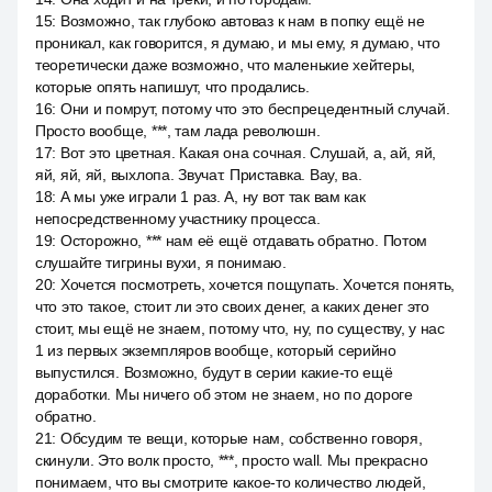
15
:
Возможно, так глубоко автоваз к нам в попку ещё не
проникал, как говорится, я думаю, и мы ему, я думаю, что
теоретически даже возможно, что маленькие хейтеры,
которые опять напишут, что продались.
16
:
Они и помрут, потому что это беспрецедентный случай.
Просто вообще, ***, там лада революшн.
17
:
Вот это цветная. Какая она сочная. Слушай, а, ай, яй,
яй, яй, яй, выхлопа. Звучат. Приставка. Вау, ва.
18
:
А мы уже играли 1 раз. А, ну вот так вам как
непосредственному участнику процесса.
19
:
Осторожно, *** нам её ещё отдавать обратно. Потом
слушайте тигрины вухи, я понимаю.
20
:
Хочется посмотреть, хочется пощупать. Хочется понять,
что это такое, стоит ли это своих денег, а каких денег это
стоит, мы ещё не знаем, потому что, ну, по существу, у нас
1 из первых экземпляров вообще, который серийно
выпустился. Возможно, будут в серии какие-то ещё
доработки. Мы ничего об этом не знаем, но по дороге
обратно.
21
:
Обсудим те вещи, которые нам, собственно говоря,
скинули. Это волк просто, ***, просто wall. Мы прекрасно
понимаем, что вы смотрите какое-то количество людей,