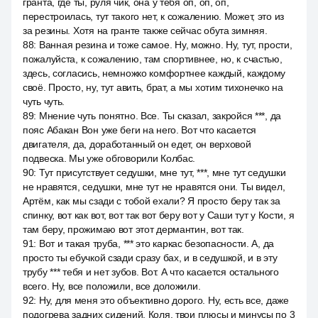
гранта, где ты, руля чик, она у тебя оп, оп, оп,
перестроилась, тут такого нет, к сожалению. Может, это из
за резины. Хотя на гранте также сейчас обута зимняя.
88
:
Ванная резина и тоже самое. Ну, можно. Ну, тут, прости,
пожалуйста, к сожалению, там спортивнее, но, к счастью,
здесь, согласись, немножко комфортнее каждый, каждому
своё. Просто, ну, тут авить, брат, а мы хотим тихонечко на
чуть чуть.
89
:
Мнение чуть понятно. Все. Ты сказал, закройся ***, да
пояс Абакан Вон уже беги на него. Вот что касается
двигателя, да, доработанный он едет, он верховой
подвеска. Мы уже обговорили Колбас.
90
:
Тут присутствует седушки, мне тут, ***, мне тут седушки
не нравятся, седушки, мне тут не нравятся они. Ты видел,
Артём, как мы сзади с тобой ехали? Я просто беру так за
спинку, вот как вот, вот так вот беру вот у Саши тут у Кости, я
там беру, прожимаю вот этот дермантин, вот так.
91
:
Вот и такая труба, *** это каркас безопасности. А, да
просто ты ебучкой сзади сразу бах, и в седушкой, и в эту
трубу *** тебя и нет зубов. Вот. А что касается остального
всего. Ну, все положили, все доложили.
92
:
Ну, для меня это объективно дорого. Ну, есть все, даже
подогрева задних сидений. Коля, твои плюсы и минусы по 3