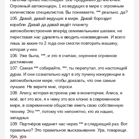
Огромный автоконцерн, 1 из ведущих в мире с огромным
количеством специалистов. Вы понимаете, *** реально, да?
105
:
Давай, давай ведущих в мире. Давай бороздит
корабли. Давай да давай ведёт планету
автомобилестроения вперёд семимильными шагами, не
переставая нас удивлять и вводить нововведения. И всего
лишь за какие-то 2 года они смогли повторить машину,
которая у них.
106
:
Уже была, ***, и это я считаю, охуенное огромное
достижение.
107
:
Самая *** собирайте, ***, ты перепутал, это настоящий
дурак. И они сознательно идут в эту пучину конкуренции в
автомобильном мире, чтобы доказать, что они самые
лучшие. Не верите мне, спроси.
108
:
Алису, которая встроена уже в мониторчик. Алиса, е
моё, вот это все, я к чему это все клоню в современном
мире, в современном обществе иметь свою собственную
технику. Это ***, потому что непонятно, кто из наших,
западных
109
:
Партнёров киданет нас через *** в следующий раз. Вот
правильно? Это правильное высказывание. Ура, товарищи.
Ура, ура.