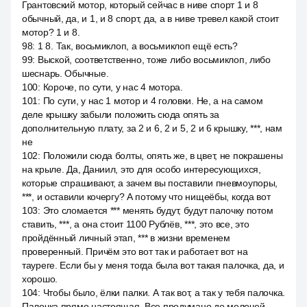
Грантовский мотор, который сейчас в ниве спорт 1 и 8
обычный, да, и 1, и 8 спорт, да, а в ниве тревел какой стоит
мотор? 1 и 8.
98
:
1 8. Так, восьмиклоп, а восьмиклоп ещё есть?
99
:
Выской, соответственно, тоже либо восьмиклоп, либо
шеснарь. Обычные.
100
:
Короче, по сути, у нас 4 мотора.
101
:
По сути, у нас 1 мотор и 4 головки. Не, а на самом
деле крышку забыли положить сюда опять за
дополнительную плату, за 2 и 6, 2 и 5, 2 и 6 крышку, ***, нам
не
102
:
Положили сюда болты, опять же, в цвет, не покрашены
на крыле. Да, Даниил, это для особо интересующихся,
которые спрашивают, а зачем вы поставили пневмоупоры,
***, и оставили кочергу? А потому что нищеёбы, когда вот
103
:
Это сломается *** менять будут, будут палочку потом
ставить, ***, а она стоит 1100 Рублёв, ***, это все, это
пройдённый личный этап, *** в жизни временем
проверенный. Причём это вот так и работает вот на
тауреге. Если бы у меня тогда была вот такая палочка, да, и
хорошо.
104
:
Чтобы было, ёлки палки. А так вот, а так у тебя палочка.
Палочка прямо настоящая. Все продумано до мелочей.