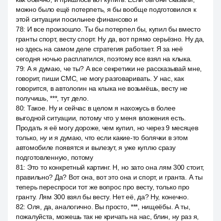
можно было ещё потерпеть, я бы вообще подготовился к
этой ситуации посильнее финансово и
78
:
И все произошло. Ты бы потерпел бы, купил бы вместо
гранты спорт, весту спорт. Ну да, вот прямо серьёзно. Ну да,
но здесь на самом деле стратегия работает. Я за неё
сегодня ночью расплатился, поэтому все взял на клыка.
79
:
А я думаю, че ты? А все секретики не рассказывай мне,
говорит, пиши СМС, не могу разговаривать. У нас, как
говорится, в автологин на клыка не возьмёшь, весту не
получишь, ***, тут дело.
80
:
Такое. Ну и сейчас в целом я нахожусь в более
выгодной ситуации, потому что у меня вложения есть.
Продать я её могу дороже, чем купил, но через 9 месяцев
только, ну и я думаю, что если какие-то болячки в этом
автомобиле появятся и вылезут, я уже куплю сразу
подготовленную, потому
81
:
Это то конкретный картинг. Н, но зато она лям 300 стоит,
правильно? Да? Вот она, вот это она и спорт, и гранта. А ты
теперь переспроси тот же вопрос про весту, только про
гранту. Лям 300 взял бы весту. Нет её, да? Ну, конечно.
82
:
Оля, да, аналогично. Вы просто, ***, нищеёбы. А ты,
пожалуйста, можешь так не кричать на нас, блин, ну раз я,