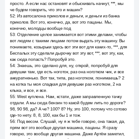
просто. А если нас остановят и обыскивать начнут, ***, мы
че будем говорить, что это и машин?
52
:
Из автосалона приколов и деньги, и деньги из банка
приколов. Вот это, конечно, да, вот это пацаны. Мы,
конечно, молодцы вообще под
53
:
Отделение целое занимается вот этими делами, чтобы
вот людям с такими лицами потом выдать эту машину. Вы
понимаете, козырьки здесь вот эти вот для каких-то, ***, для
Беспалых эту сделали дырочку вот эту вот, ***, вот эту, как,
как сюда попасть? Попробуй это.
54
:
Знаешь, это сделано для, ну, открой, попробуй для
девушки там, где есть ноготок, раз она ноготком чик, и все
аккуратненько. Вот так, типа, раз ноготком, понимаешь? 2
на котка ты моя сладкая для девушки раз ноготком, 2 на
клыка, и все, и все.
55
:
West куплена. Нам, кстати, даже заправленную тачку
отдали. А мы сюда бензин то какой будем лить по дороге?
98, 90 98, да? А че? 100? 8? Ну, это 100, потому что сотово
где-то нету. 8, 8, 100, как бы 1 и тож.
56
:
Под весом. Слушай, ну я ж тебе говорю, она такая, да,
прям вот это вообще другая машина, пацаны. Я сразу
говорю, это вообще другая машина. Даже Артём заметил,