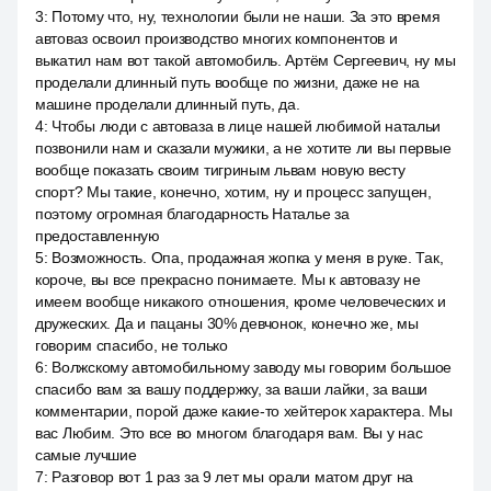
3
:
Потому что, ну, технологии были не наши. За это время
автоваз освоил производство многих компонентов и
выкатил нам вот такой автомобиль. Артём Сергеевич, ну мы
проделали длинный путь вообще по жизни, даже не на
машине проделали длинный путь, да.
4
:
Чтобы люди с автоваза в лице нашей любимой натальи
позвонили нам и сказали мужики, а не хотите ли вы первые
вообще показать своим тигриным львам новую весту
спорт? Мы такие, конечно, хотим, ну и процесс запущен,
поэтому огромная благодарность Наталье за
предоставленную
5
:
Возможность. Опа, продажная жопка у меня в руке. Так,
короче, вы все прекрасно понимаете. Мы к автовазу не
имеем вообще никакого отношения, кроме человеческих и
дружеских. Да и пацаны 30% девчонок, конечно же, мы
говорим спасибо, не только
6
:
Волжскому автомобильному заводу мы говорим большое
спасибо вам за вашу поддержку, за ваши лайки, за ваши
комментарии, порой даже какие-то хейтерок характера. Мы
вас Любим. Это все во многом благодаря вам. Вы у нас
самые лучшие
7
:
Разговор вот 1 раз за 9 лет мы орали матом друг на