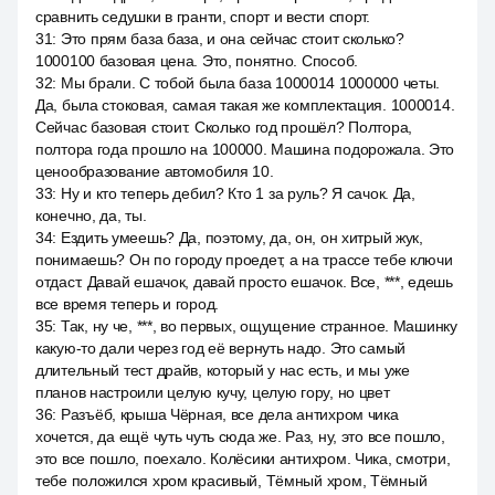
сравнить седушки в гранти, спорт и вести спорт.
31
:
Это прям база база, и она сейчас стоит сколько?
1000100 базовая цена. Это, понятно. Способ.
32
:
Мы брали. С тобой была база 1000014 1000000 четы.
Да, была стоковая, самая такая же комплектация. 1000014.
Сейчас базовая стоит. Сколько год прошёл? Полтора,
полтора года прошло на 100000. Машина подорожала. Это
ценообразование автомобиля 10.
33
:
Ну и кто теперь дебил? Кто 1 за руль? Я сачок. Да,
конечно, да, ты.
34
:
Ездить умеешь? Да, поэтому, да, он, он хитрый жук,
понимаешь? Он по городу проедет, а на трассе тебе ключи
отдаст. Давай ешачок, давай просто ешачок. Все, ***, едешь
все время теперь и город.
35
:
Так, ну че, ***, во первых, ощущение странное. Машинку
какую-то дали через год её вернуть надо. Это самый
длительный тест драйв, который у нас есть, и мы уже
планов настроили целую кучу, целую гору, но цвет
36
:
Разъёб, крыша Чёрная, все дела антихром чика
хочется, да ещё чуть чуть сюда же. Раз, ну, это все пошло,
это все пошло, поехало. Колёсики антихром. Чика, смотри,
тебе положился хром красивый, Тёмный хром, Тёмный