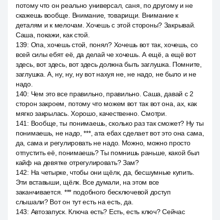
потому что он реально универсал, саня, по другому и не
скажешь вообще. Внимание, товарищи. Внимание к
деталям и к мелочам. Хочешь с этой стороны? Закрывай.
Саша, покажи, как стой.
139
:
Опа, хочешь стой, понял? Хочешь вот так, хочешь, со
всей силы ебят её, да делай че хочешь. А ещё, а ещё вот
здесь, вот здесь, вот здесь должна быть заглушка. Помните,
заглушка. А, ну, ну, ну вот нахуя не, не надо, не было и не
надо.
140
:
Чем это все правильно, правильно. Саша, давай с 2
сторон закроем, потому что можем вот так вот она, ах, как
мягко закрылась. Хорошо, качественно. Смотри.
141
:
Вообще, ты понимаешь, сколько раз так сможет? Ну ты
понимаешь, не надо, ***, ата ебах сделает вот это она сама,
да, сама и регулировать не надо. Можно, можно просто
отпустить её, понимаешь? Ты помнишь раньше, какой был
кайф на девятке отрегулировать? Зам?
142
:
На четырке, чтобы они щёлк, да, бесшумные купить.
Эти вставыши, щёлк. Все думали, на этом все
заканчивается. *** подобного бесключевой доступ
слышали? Вот он тут есть на есть, да.
143
:
Автозапуск. Ключа есть? Есть, есть ключ? Сейчас