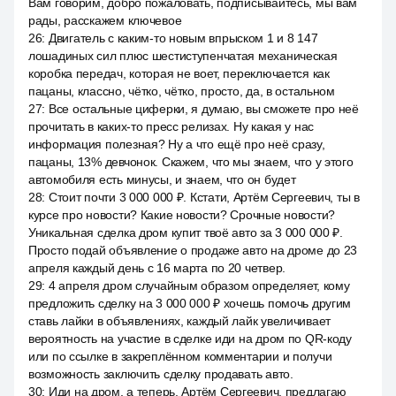
Вам говорим, добро пожаловать, подписывайтесь, мы вам
рады, расскажем ключевое
26
:
Двигатель с каким-то новым впрыском 1 и 8 147
лошадиных сил плюс шестиступенчатая механическая
коробка передач, которая не воет, переключается как
пацаны, классно, чётко, чётко, просто, да, в остальном
27
:
Все остальные циферки, я думаю, вы сможете про неё
прочитать в каких-то пресс релизах. Ну какая у нас
информация полезная? Ну а что ещё про неё сразу,
пацаны, 13% девчонок. Скажем, что мы знаем, что у этого
автомобиля есть минусы, и знаем, что он будет
28
:
Стоит почти 3 000 000 ₽. Кстати, Артём Сергеевич, ты в
курсе про новости? Какие новости? Срочные новости?
Уникальная сделка дром купит твоё авто за 3 000 000 ₽.
Просто подай объявление о продаже авто на дроме до 23
апреля каждый день с 16 марта по 20 четвер.
29
:
4 апреля дром случайным образом определяет, кому
предложить сделку на 3 000 000 ₽ хочешь помочь другим
ставь лайки в объявлениях, каждый лайк увеличивает
вероятность на участие в сделке иди на дром по QR-коду
или по ссылке в закреплённом комментарии и получи
возможность заключить сделку продавать авто.
30
:
Иди на дром, а теперь, Артём Сергеевич, предлагаю