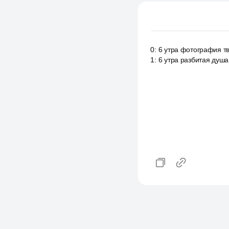
0
:
6 утра фотография тв
1
:
6 утра разбитая душа