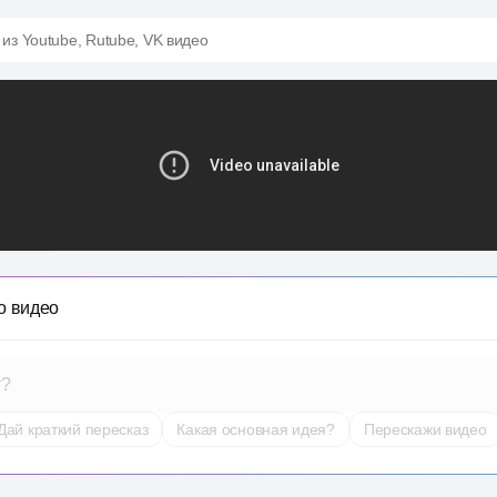
 из Youtube, Rutube, VK видео
о видео
т?
Дай краткий пересказ
Какая основная идея?
Перескажи видео