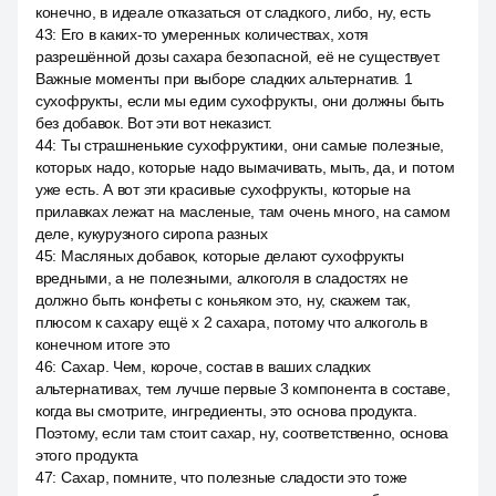
конечно, в идеале отказаться от сладкого, либо, ну, есть
43
:
Его в каких-то умеренных количествах, хотя
разрешённой дозы сахара безопасной, её не существует.
Важные моменты при выборе сладких альтернатив. 1
сухофрукты, если мы едим сухофрукты, они должны быть
без добавок. Вот эти вот неказист.
44
:
Ты страшненькие сухофруктики, они самые полезные,
которых надо, которые надо вымачивать, мыть, да, и потом
уже есть. А вот эти красивые сухофрукты, которые на
прилавках лежат на масленые, там очень много, на самом
деле, кукурузного сиропа разных
45
:
Масляных добавок, которые делают сухофрукты
вредными, а не полезными, алкоголя в сладостях не
должно быть конфеты с коньяком это, ну, скажем так,
плюсом к сахару ещё x 2 сахара, потому что алкоголь в
конечном итоге это
46
:
Сахар. Чем, короче, состав в ваших сладких
альтернативах, тем лучше первые 3 компонента в составе,
когда вы смотрите, ингредиенты, это основа продукта.
Поэтому, если там стоит сахар, ну, соответственно, основа
этого продукта
47
:
Сахар, помните, что полезные сладости это тоже