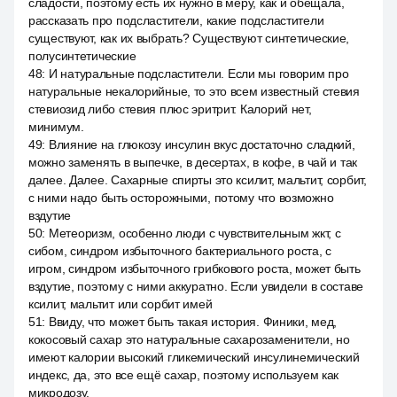
сладости, поэтому есть их нужно в меру, как и обещала,
рассказать про подсластители, какие подсластители
существуют, как их выбрать? Существуют синтетические,
полусинтетические
48
:
И натуральные подсластители. Если мы говорим про
натуральные некалорийные, то это всем известный стевия
стевиозид либо стевия плюс эритрит. Калорий нет,
минимум.
49
:
Влияние на глюкозу инсулин вкус достаточно сладкий,
можно заменять в выпечке, в десертах, в кофе, в чай и так
далее. Далее. Сахарные спирты это ксилит, мальтит, сорбит,
с ними надо быть осторожными, потому что возможно
вздутие
50
:
Метеоризм, особенно люди с чувствительным жкт, с
сибом, синдром избыточного бактериального роста, с
игром, синдром избыточного грибкового роста, может быть
вздутие, поэтому с ними аккуратно. Если увидели в составе
ксилит, мальтит или сорбит имей
51
:
Ввиду, что может быть такая история. Финики, мед,
кокосовый сахар это натуральные сахарозаменители, но
имеют калории высокий гликемический инсулинемический
индекс, да, это все ещё сахар, поэтому используем как
микродозу.