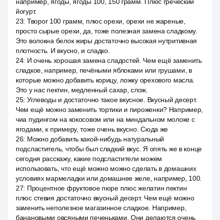
например, ягоды, ягоды 100, 150 грамм. Плюс греческий
йогурт.
23
:
Творог 100 грамм, плюс орехи, орехи не жареные,
просто сырые орехи, да, тоже полезная замена сладкому.
Это волокна белок жиры достаточно высокая нутритивная
плотность. И вкусно, и сладко.
24
:
И очень хорошая замена сладостей. Чем ещё заменить
сладкое, например, печёными яблоками или грушами, в
которые можно добавить корицу, ложку орехового масла.
Это у нас пектин, медленный сахар, слож.
25
:
Углеводы и достаточно такое вкусное. Вкусный десерт.
Чем ещё можно заменить тортики и пироженки? Например,
чиа пудингом на кокосовом или на миндальном молоке с
ягодами, к примеру, тоже очень вкусно. Сюда же
26
:
Можно добавить какой-нибудь натуральный
подсластитель, чтобы был сладкий вкус. Я опять же в конце
сегодня расскажу, какие подсластители можем
использовать, что ещё можно можно сделать в домашних
условиях мармеладки или домашнее желе, например, 100.
27
:
Процентное фруктовое пюре плюс желатин пектин
плюс стевия достаточно вкусный десерт. Чем ещё можно
заменить неполезное магазинное сладкое. Например,
банановыми овсяными печеньками. Они делаются очень