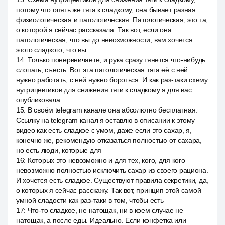
потому что опять же тяга к сладкому, она бывает разная
физиологическая и патологическая. Патологическая, это та,
о которой я сейчас рассказала. Так вот, если она
патологическая, что вы до невозможности, вам хочется
этого сладкого, что вы
14
:
Только понервничаете, и рука сразу тянется что-нибудь
слопать, съесть. Вот эта патологическая тяга её с ней
нужно работать, с ней нужно бороться. И как раз-таки схему
нутрицевтиков для снижения тяги к сладкому я для вас
опубликовала.
15
:
В своём telegram канале она абсолютно бесплатная.
Ссылку на telegram канал я оставлю в описании к этому
видео как есть сладкое с умом, даже если это сахар, я,
конечно же, рекомендую отказаться полностью от сахара,
но есть люди, которые для
16
:
Которых это невозможно и для тех, кого, для кого
невозможно полностью исключить сахар из своего рациона.
И хочется есть сладкое. Существуют правила секретики, да,
о которых я сейчас расскажу. Так вот, принцип этой самой
умной сладости как раз-таки в том, чтобы есть
17
:
Что-то сладкое, не натощак, ни в коем случае не
натощак, а после еды. Идеально. Если конфетка или