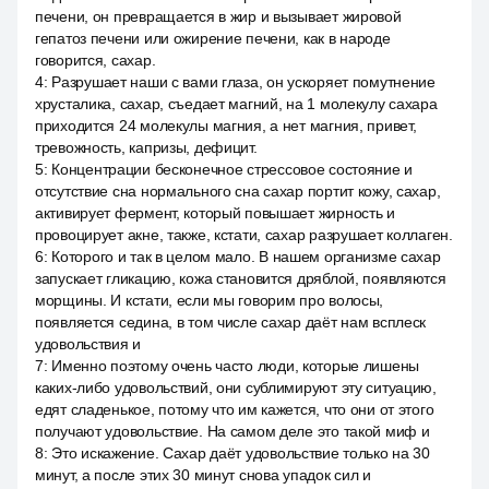
печени, он превращается в жир и вызывает жировой
гепатоз печени или ожирение печени, как в народе
говорится, сахар.
4
:
Разрушает наши с вами глаза, он ускоряет помутнение
хрусталика, сахар, съедает магний, на 1 молекулу сахара
приходится 24 молекулы магния, а нет магния, привет,
тревожность, капризы, дефицит.
5
:
Концентрации бесконечное стрессовое состояние и
отсутствие сна нормального сна сахар портит кожу, сахар,
активирует фермент, который повышает жирность и
провоцирует акне, также, кстати, сахар разрушает коллаген.
6
:
Которого и так в целом мало. В нашем организме сахар
запускает гликацию, кожа становится дряблой, появляются
морщины. И кстати, если мы говорим про волосы,
появляется седина, в том числе сахар даёт нам всплеск
удовольствия и
7
:
Именно поэтому очень часто люди, которые лишены
каких-либо удовольствий, они сублимируют эту ситуацию,
едят сладенькое, потому что им кажется, что они от этого
получают удовольствие. На самом деле это такой миф и
8
:
Это искажение. Сахар даёт удовольствие только на 30
минут, а после этих 30 минут снова упадок сил и