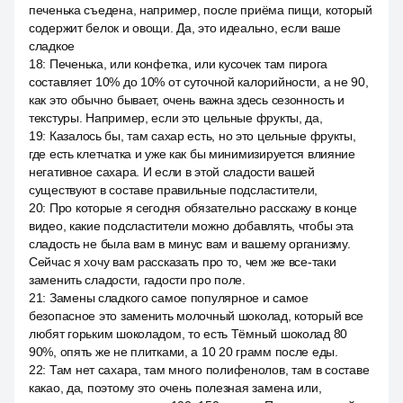
печенька съедена, например, после приёма пищи, который
содержит белок и овощи. Да, это идеально, если ваше
сладкое
18
:
Печенька, или конфетка, или кусочек там пирога
составляет 10% до 10% от суточной калорийности, а не 90,
как это обычно бывает, очень важна здесь сезонность и
текстуры. Например, если это цельные фрукты, да,
19
:
Казалось бы, там сахар есть, но это цельные фрукты,
где есть клетчатка и уже как бы минимизируется влияние
негативное сахара. И если в этой сладости вашей
существуют в составе правильные подсластители,
20
:
Про которые я сегодня обязательно расскажу в конце
видео, какие подсластители можно добавлять, чтобы эта
сладость не была вам в минус вам и вашему организму.
Сейчас я хочу вам рассказать про то, чем же все-таки
заменить сладости, гадости про поле.
21
:
Замены сладкого самое популярное и самое
безопасное это заменить молочный шоколад, который все
любят горьким шоколадом, то есть Тёмный шоколад 80
90%, опять же не плитками, а 10 20 грамм после еды.
22
:
Там нет сахара, там много полифенолов, там в составе
какао, да, поэтому это очень полезная замена или,