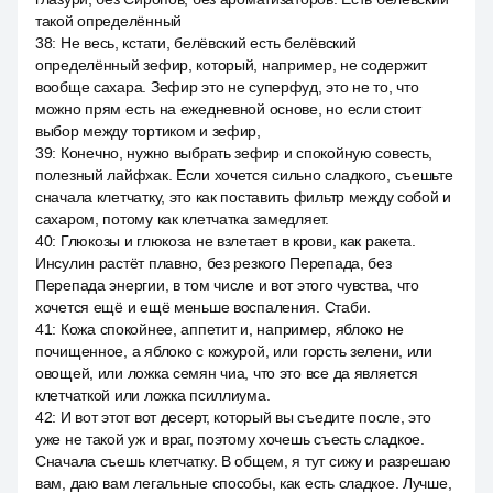
такой определённый
38
:
Не весь, кстати, белёвский есть белёвский
определённый зефир, который, например, не содержит
вообще сахара. Зефир это не суперфуд, это не то, что
можно прям есть на ежедневной основе, но если стоит
выбор между тортиком и зефир,
39
:
Конечно, нужно выбрать зефир и спокойную совесть,
полезный лайфхак. Если хочется сильно сладкого, съешьте
сначала клетчатку, это как поставить фильтр между собой и
сахаром, потому как клетчатка замедляет.
40
:
Глюкозы и глюкоза не взлетает в крови, как ракета.
Инсулин растёт плавно, без резкого Перепада, без
Перепада энергии, в том числе и вот этого чувства, что
хочется ещё и ещё меньше воспаления. Стаби.
41
:
Кожа спокойнее, аппетит и, например, яблоко не
почищенное, а яблоко с кожурой, или горсть зелени, или
овощей, или ложка семян чиа, что это все да является
клетчаткой или ложка псиллиума.
42
:
И вот этот вот десерт, который вы съедите после, это
уже не такой уж и враг, поэтому хочешь съесть сладкое.
Сначала съешь клетчатку. В общем, я тут сижу и разрешаю
вам, даю вам легальные способы, как есть сладкое. Лучше,