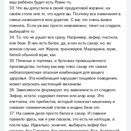
ваш ребёнок будет есть Ровно то,
33
:
Что вы допустили в своей продуктовой корзине, на
своём столе или то, что едите вы. Поэтому все изменения в
семье начинаются мои дорогие. С вас это очень важно
помнить. Если уж вас просто невозможно, тянет на сладкое,
выбирайте то
34
:
То, что не рушит все сразу. Например, зефир, пастила
или безе. В них есть белок, да, в них есть сахар, но, во
всяком случае, нет Жиров, трансжиров, Маргарина, муки,
белой обычной муки, как
35
:
Печенье и тортиках, и булочках промышленного
производства, потому как жир плюс сахар это самая
неблагоприятная опасная комбинация для вашего
здоровья. Эта комбинация нарушает пищевое поведение,
может запускать настоящий механизм.
36
:
Зависимости формирует эту зависимость от сладкого.
Зефир, кстати, содержит пектин или агар агар. Это
клетчатка, это пребиотик, который помогает кишечнику и
снижает гликемический отклик и индекс безе это
37
:
На самом деле просто белок и сахар. И главное
правило здесь, как я уже сказала, это есть не натощак, а
после еды. Идеально, конечно, выбирать зефир без
глазури, без Сиропов, без ароматизаторов. Есть белёвский