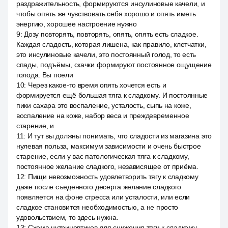
раздражительность, формируются инсулиновые качели, и
чтобы опять же чувствовать себя хорошо и опять иметь
энергию, хорошее настроение нужно
9
:
Дозу повторять, повторять, опять, опять есть сладкое.
Каждая сладость, которая лишена, как правило, клетчатки,
это инсулиновые качели, это постоянный голод, то есть
спады, подъёмы, скачки формируют постоянное ощущение
голода. Вы поели
10
:
Через какое-то время опять хочется есть и
формируется ещё большая тяга к сладкому. И постоянные
пики сахара это воспаление, усталость, сыпь на коже,
воспаление на коже, набор веса и преждевременное
старение, и
11
:
И тут вы должны понимать, что сладости из магазина это
нулевая польза, максимум зависимости и очень быстрое
старение, если у вас патологическая тяга к сладкому,
постоянное желание сладкого, независящее от приёма.
12
:
Пищи невозможность удовлетворить тягу к сладкому
даже после съеденного десерта желание сладкого
появляется на фоне стресса или усталости, или если
сладкое становится необходимостью, а не просто
удовольствием, то здесь нужна.
13
:
Схема нутрицевтиков для снижения тяги к сладкому,