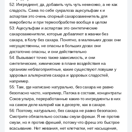
52
:
Ингредиент, да, добавить чуть чуть немножко, а не как
сладость. Сама по себе сукралоза ацесульфам к и
аспартам это очень спорный сахарозаменитель для
микробиоты и при термообработке вообще в целом
53
:
Ацесульфам и аспартам это синтетические
сахарозаменители, которые добавляют в жвачки без
сахара, в Колу без сахара. Понятно, в маленьких дозах они
несущественны, не опасны в больших дозах они
достаточно опасны, и они действительно
54
:
Вызывают точно также зависимость, и они
синтетические, химические в плане воздействия на
организм неблагоприятные, какие существуют ловушки у
здоровых альтернатив сахара и здоровых сладостей,
например.
55
:
Там, где написано натурально, без сахара не равно
безопасно часто, например, Патока в составе, концентраты
Соков ультра, переработанные какие-то ингредиенты в них
на самом деле калорий как в десерте, как в сахаре.
56
:
Поэтому, натурально, без сахара не равно безопасно.
Смотрите обязательно составы смузи фреши. Я не против
смузи, но я против фрешей, потому что фреш это быстрое
всасывание. Нет жевания, нет клетчатки, нет насыщения,