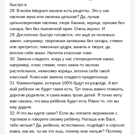
быстро в
28
:
В моём telegram канале есть рецепты. Это у нас
овсяная мука или овсянка цельная? Да, лучше
цельнозерновая овсянка, пюре банана, корица, орешки без
сахара, без без пшеничной муки. Очень вкусно. И
29
:
Достаточно быстро готовится, что ещё из полезных
замен, например, творожная запеканка без сахара, стевия
или эритритол, лимонная цедра, ваниль и творог, да,
вполне себе какао. Напиток классная тоже.
30
:
Замена сладкого, когда у нас стопроцентное какао,
например, плюс стевия, плюс какое-то молоко
растительное, немножко корицы, вполне себе такой
классный. Классная замена сладкого предвосхище.
31
:
Комментарии, которые 100% будут из разряда. А вот
мой ребёнок не будет такое есть. Тут очень важно помнить,
дорогие родители, я сама мама троих детей. Я точно могу
вам сказать, что ваш ребёнок будет есть Ровно то, что вы
ему дадите.
32
:
И что вы едите сами? Если вы лопаете мороженое с
тортиком и говорите своему ребёнку, Наташа или Вася,
тебе нельзя? Да, ребёнок, естественно, подойдёт и спросит,
мама, как же, ты же это ешь, почему мне нельзя? Поэтому