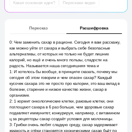
Какая основная идея?
Перескажи видео
Пересказ
Расшифровка
0
:
Чем заменить сахар в рационе. Сегодня я вам расскажу,
как можно уйти от сахара и выбрать себе безопасные
альтернативы, от которых не только не будет лишних
калорий, но ещё и очень много пользы, сладости на
радость. Называется наша сегодняшняя тема и
1
:
И хотелось бы вообще, в принципе сказать, почему мы
сегодня об этом говорим и чем опасен сахар? Каждый
кусочек сахара это не просто про калории, это ваш вклад в
болезни, старение и низкое качество жизни, сахар в
организме.
2
:
1 кормит онкологические клетки, раковые клетки, они
поглощают сахара в 6 раз больше, чем здоровые сахар
подавляет иммунитет, конкурируя, например, с витамином
ц за рецепторы сахар создаёт условия для молочницы.
3
:
Грибки очень любят сладкую среду, сахар задерживает
жидкость и отёки становятся хроническими сахар бьёт по