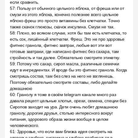
если сравнить.
57
:
Пользу от обычного цельного яблока, от фреша или от
смузи из этого яблока, конечно полезнее всего цельное
яблоко фреш это просто витамины без клетчатки. Точно
также скачок глюкозы, скачок инсулина. Смузи не так.
58
:
Плохо, во всяком случае, хотя бы там есть клетчатка, то
есть сок, лишённый клетчатки. Фреш. Это не про здоровье
фитнес гранола, фитнес завтрак, любые вот эти вот
готовые завтраки, где написано фитнес без сахара, там
стройность и так далее. Обязательно смотрите этикетку.
59
:
Потому что сахар, сироп масла, различные семечки
идут в ингредиентах. И вроде бы это фитнес гранола. Когда
смотришь состав, там без слез на него не взглянешь.
Поэтому обязательно смотрите составы, либо делайте
домашнюю
60
:
Гранолу я тоже в своём telegram канале много раз
давала рецепт цельные хлопья, орехи, семена, специи без
Сиропов заходит на ура. Дети очень любят домашнюю
гранолу, дорогие друзья, столько интересного вокруг
питания, здорового образа жизни вообще в целом
человеческого.
61
:
Здоровье, что если вам близка идея смотреть на
здоровье глубоко, системно и глубоко разбираться в