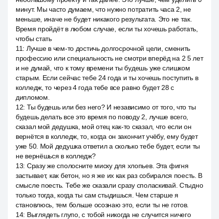
минут. Мы часто думаем, что нужно потратить часа 2, не
меньше, иначе не будет никакого результата. Это не так.
Время пройдёт в любом случае, если ты хочешь работать,
чтобы стать
11
:
Лучше в чем-то достичь долгосрочной цели, сменить
профессию или специальность не смотри вперёд на 2 5 лет
и не думай, что к тому времени ты будешь уже слишком
старым. Если сейчас тебе 24 года и ты хочешь поступить в
колледж, то через 4 года тебе все равно будет 28 с
дипломом.
12
:
Ты будешь или без него? И независимо от того, что ты
будешь делать все это время по поводу 2, лучше всего,
сказал мой дедушка, мой отец как-то сказал, что если он
вернётся в колледж, то, когда он закончит учёбу, ему будет
уже 50. Мой дедушка ответил а сколько тебе будет, если ты
не вернёшься в колледж?
13
:
Сразу же сполосните миску для хлопьев. Эта фигня
застывает, как бетон, но я же их как раз собирался поесть. В
смысле поесть. Тебе же сказали сразу споласкивай. Стыдно
только тогда, когда ты сам стыдишься. Чем старше я
становлюсь, тем больше осознаю это, если ты не готов.
14
:
Выглядеть глупо, с тобой никогда не случится ничего