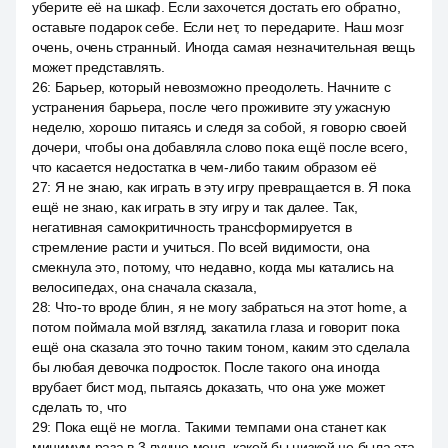
уберите её на шкаф. Если захочется достать его обратно,
оставьте подарок себе. Если нет, то передарите. Наш мозг
очень, очень странный. Иногда самая незначительная вещь
может представлять.
26
:
Барьер, который невозможно преодолеть. Начните с
устранения барьера, после чего проживите эту ужасную
неделю, хорошо питаясь и следя за собой, я говорю своей
дочери, чтобы она добавляла слово пока ещё после всего,
что касается недостатка в чем-либо таким образом её
27
:
Я не знаю, как играть в эту игру превращается в. Я пока
ещё не знаю, как играть в эту игру и так далее. Так,
негативная самокритичность трансформируется в
стремление расти и учиться. По всей видимости, она
смекнула это, потому, что недавно, когда мы катались на
велосипедах, она сначала сказала,
28
:
Что-то вроде блин, я не могу забраться на этот home, а
потом поймала мой взгляд, закатила глаза и говорит пока
ещё она сказала это точно таким тоном, каким это сделала
бы любая девочка подросток. После такого она иногда
врубает бист мод, пытаясь доказать, что она уже может
сделать то, что
29
:
Пока ещё не могла. Такими темпами она станет как
минимум раза в 3 лучше меня, какой бы низкой не была эта