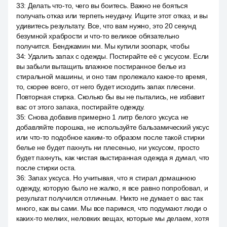
33
:
Делать что-то, чего вы боитесь. Важно не бояться
получать отказ или терпеть неудачу. Ищите этот отказ, и вы
удивитесь результату. Все, что вам нужно, это 20 секунд
безумной храбрости и что-то великое обязательно
получится. Бенджамин ми. Мы купили зоопарк, чтобы
34
:
Удалить запах с одежды. Постирайте её с уксусом. Если
вы забыли вытащить влажное постиранное белье из
стиральной машины, и оно там пролежало какое-то время,
то, скорее всего, от него будет исходить запах плесени.
Повторная стирка. Сколько бы вы не пытались, не избавит
вас от этого запаха, постирайте одежду.
35
:
Снова добавив примерно 1 литр белого уксуса не
добавляйте порошка, не используйте бальзамический уксус
или что-то подобное каким-то образом после такой стирки
белье не будет пахнуть ни плесенью, ни уксусом, просто
будет пахнуть, как чистая выстиранная одежда я думал, что
после стирки оста.
36
:
Запах уксуса. Но учитывая, что я стирал домашнюю
одежду, которую было не жалко, я все равно попробовал, и
результат получился отличным. Никто не думает о вас так
много, как вы сами. Мы все паримся, что подумают люди о
каких-то мелких, неловких вещах, которые мы делаем, хотя