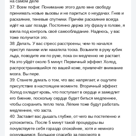
на самом деле
37
:
Всем пофиг. Понимание этого дало мне свободу
принимать новые вызовы и не париться о неудачах. Гнев и
раскаяние, теневые спутники. Причём раскаяние всегда
идёт на шаг позади. Постоянно держа эту фразу в голове, я
взяла под контроль своё самообладание. Надеюсь, у вас
тоже получится это.
38
:
Делать. У вас стресс расстроены, чем-то начался
приступ паники или накатила тоска. Возьмите в руку кубик
льда, поводите им по руке, пока он медленно не растает.
На это уйдёт около 5 минут. Первичный эффект. Холод,
распространившийся по вашей коже, привлечёт внимание
мозга. Вы пере.
39
:
Станете думать о том, что вас напрягает, и ощутите
присутствие в настоящем моменте. Вторичный эффект.
Холод охладит кровь, что поступает в сердце и замедлит
его биение, поскольку сердце будет биться медленнее,
чтобы сохранить тепло тела. Лёгкие тоже будут работать
медленнее, что заста.
40
:
Заставит вас дышать глубже, от чего вы постепенно и
успокоитесь. После 5 минут такой процедуры вы
почувствуете себя гораздо спокойнее, хотя и немного
осунувшимся. Большое спасибо за просмотр в