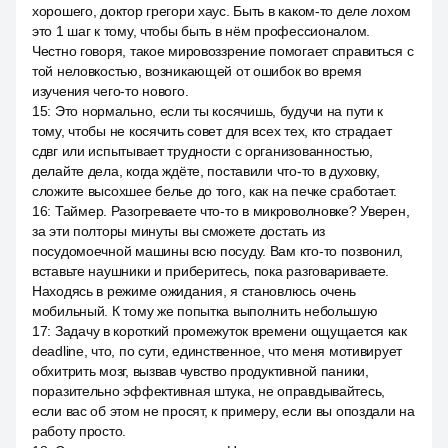
хорошего, доктор грегори хаус. Быть в каком-то деле лохом
это 1 шаг к тому, чтобы быть в нём профессионалом.
Честно говоря, такое мировоззрение помогает справиться с
той неловкостью, возникающей от ошибок во время
изучения чего-то нового.
15
:
Это нормально, если ты косячишь, будучи на пути к
тому, чтобы не косячить совет для всех тех, кто страдает
сдвг или испытывает трудности с организованностью,
делайте дела, когда ждёте, поставили что-то в духовку,
сложите высохшее белье до того, как на печке сработает.
16
:
Таймер. Разогреваете что-то в микроволновке? Уверен,
за эти полторы минуты вы сможете достать из
посудомоечной машины всю посуду. Вам кто-то позвонил,
вставьте наушники и приберитесь, пока разговариваете.
Находясь в режиме ожидания, я становлюсь очень
мобильный. К тому же попытка выполнить небольшую
17
:
Задачу в короткий промежуток времени ощущается как
deadline, что, по сути, единственное, что меня мотивирует
обхитрить мозг, вызвав чувство продуктивной паники,
поразительно эффективная штука, не оправдывайтесь,
если вас об этом не просят, к примеру, если вы опоздали на
работу просто.