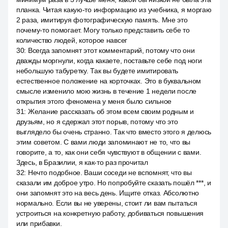
планка. Читая какую-то информацию из учебника, я моргаю
2 раза, имитируя фотографическую память. Мне это
почему-то помогает. Могу только представить себе то
количество людей, которое навсег
30
:
Всегда запомнят этот комментарий, потому что они
дважды моргнули, когда какаете, поставьте себе под ноги
небольшую табуретку. Так вы будете имитировать
естественное положение на корточках. Это в буквальном
смысле изменило мою жизнь в течение 1 недели после
открытия этого феномена у меня было сильное
31
:
Желание рассказать об этом всем своим родным и
друзьям, но я сдержал этот порыв, потому что это
выглядело бы очень странно. Так что вместо этого я делюсь
этим советом. С вами люди запоминают не то, что вы
говорите, а то, как они себя чувствуют в общении с вами.
Здесь, в Бразилии, я как-то раз прочитал
32
:
Нечто подобное. Ваши соседи не вспомнят, что вы
сказали им доброе утро. Но попробуйте сказать пошёл ***, и
они запомнят это на весь день. Ищите отказ. Абсолютно
нормально. Если вы не уверены, стоит ли вам пытаться
устроиться на конкретную работу, добиваться повышения
или прибавки.