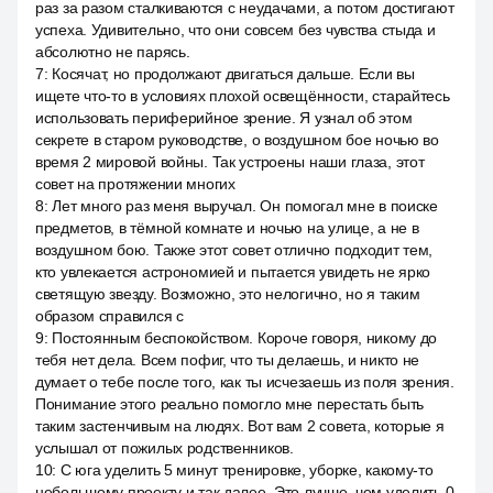
раз за разом сталкиваются с неудачами, а потом достигают
успеха. Удивительно, что они совсем без чувства стыда и
абсолютно не парясь.
7
:
Косячат, но продолжают двигаться дальше. Если вы
ищете что-то в условиях плохой освещённости, старайтесь
использовать периферийное зрение. Я узнал об этом
секрете в старом руководстве, о воздушном бое ночью во
время 2 мировой войны. Так устроены наши глаза, этот
совет на протяжении многих
8
:
Лет много раз меня выручал. Он помогал мне в поиске
предметов, в тёмной комнате и ночью на улице, а не в
воздушном бою. Также этот совет отлично подходит тем,
кто увлекается астрономией и пытается увидеть не ярко
светящую звезду. Возможно, это нелогично, но я таким
образом справился с
9
:
Постоянным беспокойством. Короче говоря, никому до
тебя нет дела. Всем пофиг, что ты делаешь, и никто не
думает о тебе после того, как ты исчезаешь из поля зрения.
Понимание этого реально помогло мне перестать быть
таким застенчивым на людях. Вот вам 2 совета, которые я
услышал от пожилых родственников.
10
:
С юга уделить 5 минут тренировке, уборке, какому-то
небольшому проекту и так далее. Это лучше, чем уделить 0