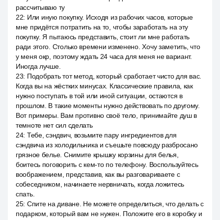
рассчитываю ту
22
:
Или иную покупку. Исходя из рабочих часов, которые
мне придётся потратить на то, чтобы заработать на эту
покупку. Я пытаюсь представить, стоит ли мне работать
ради этого. Столько времени изменено. Хочу заметить, что
у меня окр, поэтому ждать 24 часа для меня не вариант.
Иногда лучше.
23
:
Подобрать тот метод, который сработает чисто для вас.
Когда вы на жёстких минусах. Классические правила, как
нужно поступать в той или иной ситуации, остаются в
прошлом. В такие моменты нужно действовать по другому.
Вот примеры. Вам противно своё тело, принимайте душ в
темноте нет сил сделать
24
:
Тебе, сэндвич, возьмите пару ингредиентов для
сэндвича из холодильника и съешьте повсюду разбросано
грязное белье. Снимите крышку корзины для белья,
боитесь поговорить с кем-то по телефону. Воспользуйтесь
воображением, представив, как вы разговариваете с
собеседником, начинаете нервничать, когда ложитесь
спать.
25
:
Спите на диване. Не можете определиться, что делать с
подарком, который вам не нужен. Положите его в коробку и