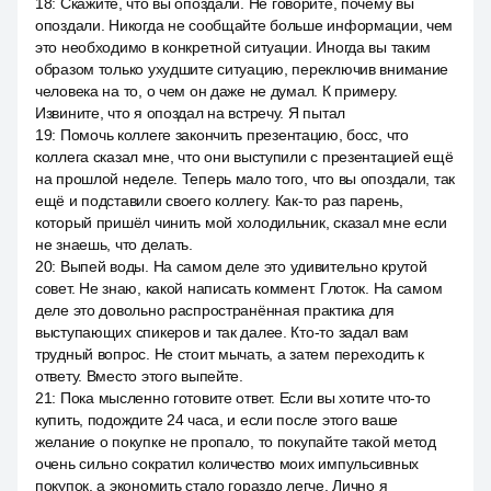
18
:
Скажите, что вы опоздали. Не говорите, почему вы
опоздали. Никогда не сообщайте больше информации, чем
это необходимо в конкретной ситуации. Иногда вы таким
образом только ухудшите ситуацию, переключив внимание
человека на то, о чем он даже не думал. К примеру.
Извините, что я опоздал на встречу. Я пытал
19
:
Помочь коллеге закончить презентацию, босс, что
коллега сказал мне, что они выступили с презентацией ещё
на прошлой неделе. Теперь мало того, что вы опоздали, так
ещё и подставили своего коллегу. Как-то раз парень,
который пришёл чинить мой холодильник, сказал мне если
не знаешь, что делать.
20
:
Выпей воды. На самом деле это удивительно крутой
совет. Не знаю, какой написать коммент. Глоток. На самом
деле это довольно распространённая практика для
выступающих спикеров и так далее. Кто-то задал вам
трудный вопрос. Не стоит мычать, а затем переходить к
ответу. Вместо этого выпейте.
21
:
Пока мысленно готовите ответ. Если вы хотите что-то
купить, подождите 24 часа, и если после этого ваше
желание о покупке не пропало, то покупайте такой метод
очень сильно сократил количество моих импульсивных
покупок, а экономить стало гораздо легче. Лично я