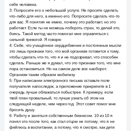
себе человека.
3
:
Попросите его о небольшой услуге. Не просите сделать
что-либо для него, а именно его. Попросите сделать что-то
для вас. Я понятия не имею, почему это работает, но это
работает. Если ты не можешь побороть страх, то делай это,
боясь. Такой метод часто помогал мне справляться с
сильной тревогой. Я говорю
4
:
Себе, что учащённое сердцебиение и постоянные мысли
это лишь признаки того, что мой организм готовится к тому,
чтобы сделать что-то, что я и не подозревал, что способен
сделать. Раньше же я думал, что это признаки того, что мне
пора остановиться. Но на самом деле все наоборот.
Организм таким образом мобилизу
5
:
При написании электронного письма оставьте поле
получателя напоследок, а приложение прикрепите в 1
очередь лучше облажаться побыстрее. К примеру, если
твой план провальный, то лучше узнать об этом на
следующей неделе, чем через год. Этот совет помог мне
бросить душу.
6
:
Работу и заняться собственным бизнесом. 10 из 10 я
понял это после того, как стал отцом не потому, что я не
фейлюсь в воспитании, а потому, что я смотрю, как дети