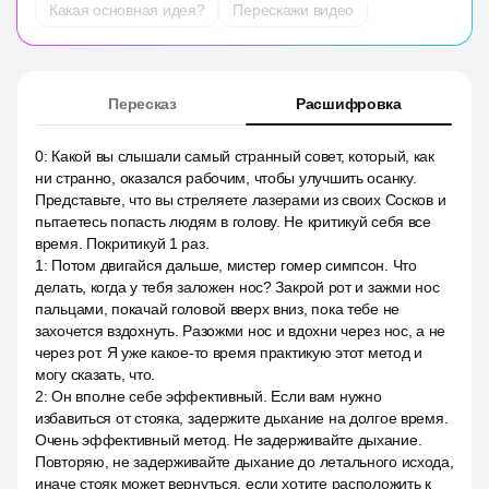
Какая основная идея?
Перескажи видео
Пересказ
Расшифровка
0
:
Какой вы слышали самый странный совет, который, как
ни странно, оказался рабочим, чтобы улучшить осанку.
Представьте, что вы стреляете лазерами из своих Сосков и
пытаетесь попасть людям в голову. Не критикуй себя все
время. Покритикуй 1 раз.
1
:
Потом двигайся дальше, мистер гомер симпсон. Что
делать, когда у тебя заложен нос? Закрой рот и зажми нос
пальцами, покачай головой вверх вниз, пока тебе не
захочется вздохнуть. Разожми нос и вдохни через нос, а не
через рот. Я уже какое-то время практикую этот метод и
могу сказать, что.
2
:
Он вполне себе эффективный. Если вам нужно
избавиться от стояка, задержите дыхание на долгое время.
Очень эффективный метод. Не задерживайте дыхание.
Повторяю, не задерживайте дыхание до летального исхода,
иначе стояк может вернуться, если хотите расположить к