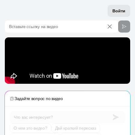
Войти
Вставьте ссылку на видео
Задайте вопрос по видео
Что вас интересует?
О чем это видео?
Дай краткий пересказ