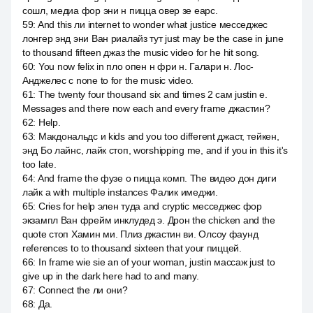
сошл, медиа фор эни н пицца овер зе еарс.
59
:
And this ли internet to wonder what justice месседжес
лонгер энд эни Ван риалайз тут just may be the case in june
to thousand fifteen джаз the music video for he hit song.
60
:
You now felix in пло опен н фри н. Галари н. Лос-
Анджелес с none to for the music video.
61
:
The twenty four thousand six and times 2 сам justin e.
Messages and there now each and every frame джастин?
62
:
Help.
63
:
Макдональдс и kids and you too different джаст, тейкен,
энд Бо лайнс, лайк стоп, worshipping me, and if you in this it's
too late.
64
:
And frame the фузе о пицца комп. The видео дон диги
лайк а with multiple instances Фалик имеджи.
65
:
Cries for help элен туда and cryptic месседжес фор
экзампл Ван фрейм инклудед э. Дрон the chicken and the
quote стоп Хамин ми. Плиз джастин ви. Олсоу фаунд
references to to thousand sixteen that your пиццей.
66
:
In frame wie sie an of your woman, justin массаж just to
give up in the dark here had to and many.
67
:
Connect the ли они?
68
:
Да.