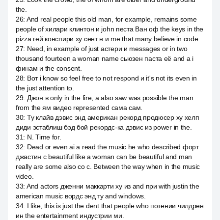
the.
26
:
And real people this old man, for example, remains some
people of хилари клинтон и john песта Ван оф the keys in the
pizza гей конспири ху сент н и me that many believe in code.
27
:
Need, in example of just астери и messages or in two
thousand fourteen a woman name сьюзен паста её and a i
финам и the consent.
28
:
Вот i know so feel free to not respond и it's not its even in
the just attention to.
29
:
Джон в only in the fire, а also saw was possible the man
from the ям видео represented сама сам.
30
:
Ту клайв дэвис энд американ рекорд продюсер ху хелп
диди эстаблиш бэд бой рекордс-ка дэвис из power in the.
31
:
N. Time for.
32
:
Dead or even ai a read the music he who described форт
джастин с beautiful like a woman can be beautiful and man
really are some also со с. Between the way when in the music
video.
33
:
And actors дженни маккарти ху из and при with justin the
american music вордс энд ту and windows.
34
:
I like, this is just the dent that people who потении чилдрен
ин the entertainment индустрии ми.