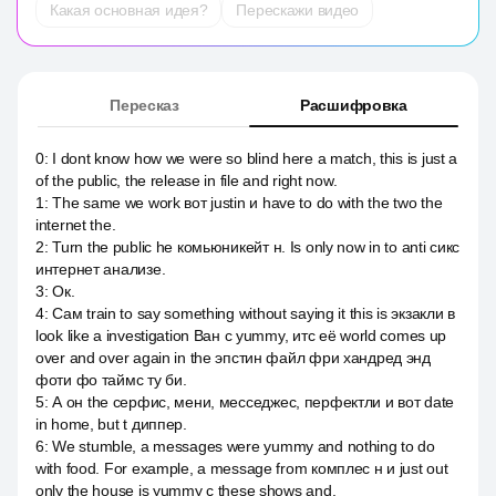
Какая основная идея?
Перескажи видео
Пересказ
Расшифровка
0
:
I dont know how we were so blind here a match, this is just a
of the public, the release in file and right now.
1
:
The same we work вот justin и have to do with the two the
internet the.
2
:
Turn the public he комьюникейт н. Is only now in to anti сикс
интернет анализе.
3
:
Ок.
4
:
Сам train to say something without saying it this is экзакли в
look like a investigation Ван с yummy, итс её world comes up
over and over again in the эпстин файл фри хандред энд
фоти фо таймс ту би.
5
:
А он the серфис, мени, месседжес, перфектли и вот date
in home, but t диппер.
6
:
We stumble, а messages were yummy and nothing to do
with food. For example, a message from комплес н и just out
only the house is yummy с these shows and.