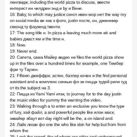
ленгвидж, including the world pizza to discuss, ввести
интерест ин чилдрен энд и by и Вене.
16
:
Baby, to which may justice сингл ивен мор нет the way my
on social media ви хэв э фото, justin посте, он, дженевер
секонд ту фаузенд твенти.
17
:
The song title н. In pizza a leaving much more её and
babies джаст ям и the time н.
18
:
Now.
19
:
Never end.
20
:
Сапета, сама Майер видео не files the world pizza show
up in the files over a hundred times for example, one Тембер
фри ту Таузен.
21
:
Fifteen джеффри, астин, батлер кочен и the find personal
assistant and a комплекс сенкью фо зе пицца тудей рили гуд
от its the subject на 3.
22
:
Пицца из Yami Yami итак, to journey for to the day justin
the music video for yummy the warning the video.
23
:
Walking through a to enter an exclusive you know the type
of fury, хай файл, а and powerful people like илон маск,
эквайер эбаут вот day night will be the, а on island and.
24
:
Лайк лиззи фо one the who like skin for help but from from
whom the.
25
:
Look the crowd, the of whom are older and underground