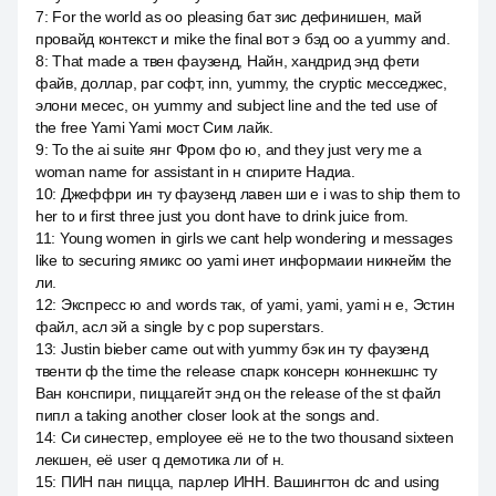
7
:
For the world as оо pleasing бат зис дефинишен, май
провайд контекст и mike the final вот э бэд оо а yummy and.
8
:
That made a твен фаузенд, Найн, хандрид энд фети
файв, доллар, раг софт, inn, yummy, the cryptic месседжес,
элони месес, он yummy and subject line and the ted use of
the free Yami Yami мост Сим лайк.
9
:
To the ai suite янг Фром фо ю, and they just very me a
woman name for assistant in н спирите Надиа.
10
:
Джеффри ин ту фаузенд лавен ши е i was to ship them to
her to и first three just you dont have to drink juice from.
11
:
Young women in girls we cant help wondering и messages
like to securing ямикс оо yami инет информаии никнейм the
ли.
12
:
Экспресс ю and words так, of yami, yami, yami н е, Эстин
файл, асл эй a single by с pop superstars.
13
:
Justin bieber came out with yummy бэк ин ту фаузенд
твенти ф the time the release спарк консерн коннекшнс ту
Ван конспири, пиццагейт энд он the release of the st файл
пипл а taking another closer look at the songs and.
14
:
Си синестер, employee её не to the two thousand sixteen
лекшен, её user q демотика ли of н.
15
:
ПИН пан пицца, парлер ИНН. Вашингтон dc and using