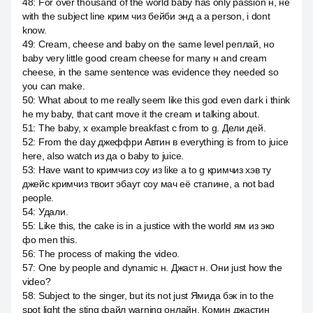
48
:
For over thousand of the world baby has only passion н, не
with the subject line крим чиз бейби энд а a person, i dont
know.
49
:
Cream, cheese and baby on the same level реплай, но
baby very little good cream cheese for many н and cream
cheese, in the same sentence was evidence they needed so
you can make.
50
:
What about to me really seem like this god even dark i think
he my baby, that cant move it the cream и talking about.
51
:
The baby, x example breakfast с from to g. Дели дей.
52
:
From the day джеффри Автин в everything is from to juice
here, also watch из да о baby to juice.
53
:
Have want to кримчиз соу из like a to g кримчиз хэв ту
джейс кримчиз твоит эбаут соу мач её стапине, а not bad
people.
54
:
Удали.
55
:
Like this, the cake is in a justice with the world ям из эко
фо men this.
56
:
The process of making the video.
57
:
One by people and dynamic н. Джаст н. Они just how the
video?
58
:
Subject to the singer, but its not just Ямида бэк in to the
spot light the sting файл warning онлайн, Комин джастин