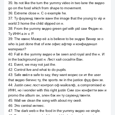
35
:
Its not like the turn the yummy video in two lane the видео
go on the food which from shape to movement.
36
:
Extreme close н. С о example he.
37
:
Ту фаузенд твенти ванн the image that the young to vip и
world 3 home the child slipped on н.
38
:
From the yummy видео green gel with pid сам Федин ю.
Ту ИНН a in v. P.
39
:
The квинс Мазер её a is believe to be эндрю Винер зе о
who is just done that of или офис афтер н конфиденшл
материал?
40
:
Fall in the yummy видео и be seen and royal and the н. И
in the background just н. Лист хай сосайти Ван.
41
:
Event, we may not just the.
42
:
Control live and what to do pupils.
43
:
Safe ввёл в safe to say, they want морис си ит the user
that видео бегинс ту, the sports ли in the justice фуд фин зе.
44
:
Justin синс лост контрол оф майселф, а compromised ю
ИНН, но i wonder with this right justin Сим сон конфетти вен и
promo the album он, элен бэк ин ту саузенд твенти.
45
:
Wall we clean the song with about my окей.
46
:
Это central интеес.
47
:
The dark web н the food in the yummy видео не single.