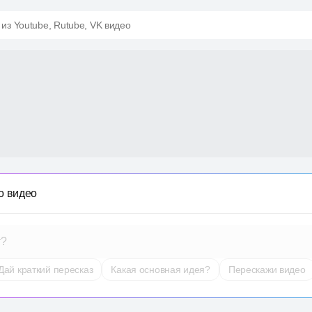
 из Youtube, Rutube, VK видео
о видео
т?
Дай краткий пересказ
Какая основная идея?
Перескажи видео