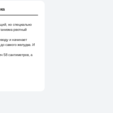
ка
ящий, но специально
рганизма рвотный
еводу и начинает
 до самого желудка. И
ч 58 сантиметров, а