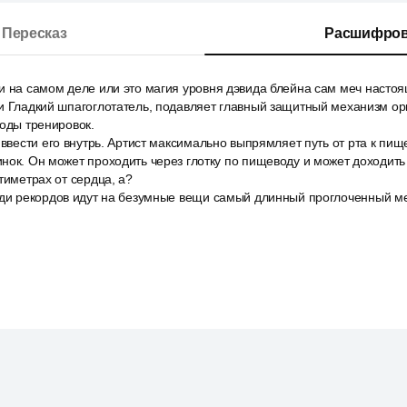
Пересказ
Расшифров
и на самом деле или это магия уровня дэвида блейна сам меч насто
 и Гладкий шпагоглотатель, подавляет главный защитный механизм о
годы тренировок.
 ввести его внутрь. Артист максимально выпрямляет путь от рта к пищ
нок. Он может проходить через глотку по пищеводу и может доходить
тиметрах от сердца, а?
ади рекордов идут на безумные вещи самый длинный проглоченный ме