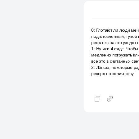
0
:
Глотают ли люди меч
подготовленный, тупой
рефлекс на это уходят 
1
:
Ну или 4 фгдс. Чтобы
медленно погружать кли
все это в считанных сан
2
:
Лёгкие, некоторые р
рекорд по количеству