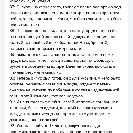
через окно, он увидит.
87
:
Силуэты на фоне света, гриппу с лёг на пол прямо под
подоконник, жёсткое решётчатое покрытие пола врезался в
ребра, холод проникал в Кости, это было знакомо, это было
правильно твер.
88
:
Поверхность не придаст, она даёт упор для стрельбы,
он пошарил рукой ворохе своей одежды и вытащил нож
старый траншейный нож образца мк 9 зазубренный,
потемневший от времени и крови сталь.
89
:
Была тёплой, согретой его телом. Он прижал нож к
груди, как распятие, палец привычно лёг на шершавую
рукоять в соседней квартире. Валагин снова захохотала.
Пьяный безумный смех, но
90
:
Теперь рипус был готов, он был в укрытии, у него было
оружие, он закрыл глаза лишь тогда, когда его пальцы
сжались на рукояти до побеления костяшек единственной
вещи в этой комнате, которая не угала.
91
:
И не пыталась его убить своей мягкостью сон пришёл
тяжёлый, без сновидений, похожий на короткую смерть
между атаками очередь департамента муниторум не
двигалась, она гнила гриб.
92
:
Устоял в ней уже 14 часов, вокруг него люди
переминались с ноги на ногу, стенали, ели прокисшие