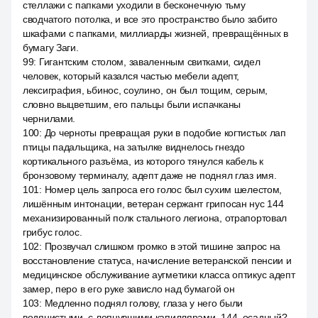
стеллажи с папками уходили в бесконечную тьму
сводчатого потолка, и все это пространство было забито
шкафами с папками, миллиарды жизней, превращённых в
бумагу Заги.
99
:
Гигантским столом, заваленным свитками, сидел
человек, который казался частью мебели адепт,
лексиграфия, ьбинос, соулино, он был тощим, серым,
словно выцветшим, его пальцы были испачканы
чернилами.
100
:
До черноты превращая руки в подобие когтистых лап
птицы падальщика, на затылке виднелось гнездо
кортикального разъёма, из которого тянулся кабель к
бронзовому терминалу, адепт даже не поднял глаз имя.
101
:
Номер цель запроса его голос был сухим шелестом,
лишённым интонации, ветеран сержант грипосан нус 144
механизированный полк стального легиона, отрапортовал
грибус голос.
102
:
Прозвучал слишком громко в этой тишине запрос на
восстановление статуса, начисление ветеранской пенсии и
медицинское обслуживание аугметики класса оптикус адепт
замер, перо в его руке зависло над бумагой он
103
:
Медленно поднял голову, глаза у него были
водянистыми, с лопнувшими капиллярами. 144, осадный?