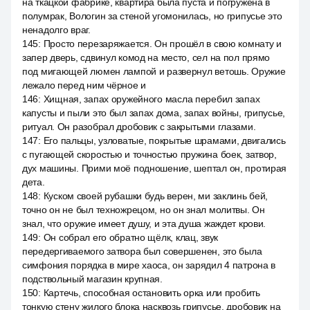
на ткацкой фабрике, квартира была пуста и погружена в
полумрак, Вологин за стеной угомонилась, но грипусье это
ненадолго враг.
145
:
Просто перезаряжается. Он прошёл в свою комнату и
запер дверь, сдвинул комод на место, сел на пол прямо
под мигающей люмен лампой и развернул ветошь. Оружие
лежало перед ним чёрное и
146
:
Хищная, запах оружейного масла перебил запах
капусты и пыли это был запах дома, запах войны, грипусье,
ритуал. Он разобрал дробовик с закрытыми глазами.
147
:
Его пальцы, узловатые, покрытые шрамами, двигались
с пугающей скоростью и точностью пружина боек, затвор,
дух машины. Прими моё подношение, шептал он, протирая
дета.
148
:
Куском своей рубашки будь верен, ми заклинь бей,
точно он не был техножрецом, но он знал молитвы. Он
знал, что оружие имеет душу, и эта душа жаждет крови.
149
:
Он собрал его обратно щёлк, клац, звук
передергиваемого затвора был совершенен, это была
симфония порядка в мире хаоса, он зарядил 4 патрона в
подствольный магазин крупная.
150
:
Картечь, способная остановить орка или пробить
тонкую стену жилого блока насквозь грипусье, дробовик на