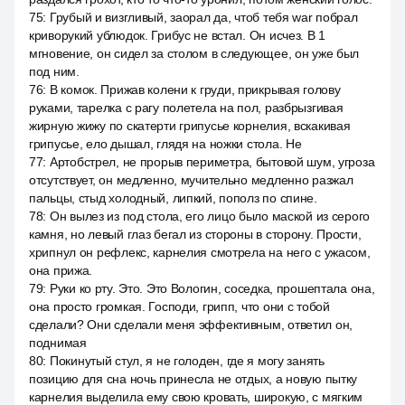
75
:
Грубый и визгливый, заорал да, чтоб тебя war побрал
криворукий ублюдок. Грибус не встал. Он исчез. В 1
мгновение, он сидел за столом в следующее, он уже был
под ним.
76
:
В комок. Прижав колени к груди, прикрывая голову
руками, тарелка с рагу полетела на пол, разбрызгивая
жирную жижу по скатерти грипусье корнелия, вскакивая
грипусье, ело дышал, глядя на ножки стола. Не
77
:
Артобстрел, не прорыв периметра, бытовой шум, угроза
отсутствует, он медленно, мучительно медленно разжал
пальцы, стыд холодный, липкий, пополз по спине.
78
:
Он вылез из под стола, его лицо было маской из серого
камня, но левый глаз бегал из стороны в сторону. Прости,
хрипнул он рефлекс, карнелия смотрела на него с ужасом,
она прижа.
79
:
Руки ко рту. Это. Это Вологин, соседка, прошептала она,
она просто громкая. Господи, грипп, что они с тобой
сделали? Они сделали меня эффективным, ответил он,
поднимая
80
:
Покинутый стул, я не голоден, где я могу занять
позицию для сна ночь принесла не отдых, а новую пытку
карнелия выделила ему свою кровать, широкую, с мягким