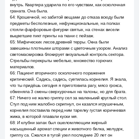
внутрь. Квартира ударила по его чувствам, как осколочная
граната. Она была.
64
:
Крошечной, но забитой вещами до отказа всюду были
предметы бесполезные, нефункциональные, на полках
стояли фарфоровые фигурки святых, на стенах висели
выцветшие пикт принты на ткани с пейзаж.
65
:
Мифических лесов древней терры. Окна были
завешены плотными шторами с цветочным узором. Анализ
светомаскировка блокирует визуальный контроль сектора.
Стрельбы перекрыты мебелью, множество горючих
материалов.
66
:
Пациент вторичного осколочного поражения
критический. Садись, садись, суетилась корнелия. Я знала,
что ты придёшь сегодня я приготовила рагу, мясо грокса,
обменяла 3 смены сверхурочных на талоны, но для брата.
67
:
Ничего не жалко гриппу сел за маленький круглый стол.
Стул под ним жалобно скрипнул, он казался игрушечным,
корнелия поставила перед ним тарелку густая коричневая
жижа, в которой плавали куски мя.
68
:
И клубни запах был ошеломляющим жирный
насыщенный аромат специи и животного белка, желудок,
гриппу са. Сжался в тугой узел последние 20 лет он