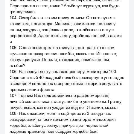
Переспросил он так, точно? Альбинус вздохнул, как будто
гриппу лично.
104
:
Оскорбил его своим присутствием. Он потянулся к
клавишам, к агитатора. Машина, занимавшая половину
стены, загудела, защёлкала реле, выплёвывая ленту с
перфорацией. Адепт взял ленту, пробежал по ней глазами
и
105
:
Снова посмотрел на грипусье, этот раз с оттенком
скучающего раздражения ошибка, сказал он. Исправьте,
кивнул грипусье. Поняли, гражданин, ошибка это вы,
альбин?
106
:
Развернул ленту согласно реестру, монитором 100
Соро стосотый 40 осадный полк был развернут в улье гадес
в секторе 9 полк понёс стопроцентные потери в результате
прорыва линии фронта.
107
:
Торчим Вах полк официально расформирован,
личный состав списан, статус почётно уничтожены. Гриппу
почувствовал, как пол уходит из под ног. Я выжил, сказал
108
:
Нас откопали, меня и ещё троих из 3 взвода нас
эвакуировали на госпитальном транспорте милосердия
кордобы, альбинус зевнул, прикрыв рот чернильной
ладонью транспорт милосердия кордобы был.