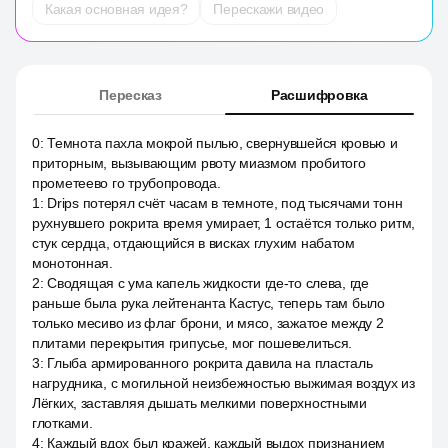
Какая основная идея?
Перескажи видео
Пересказ
Расшифровка
0
:
Темнота пахла мокрой пылью, свернувшейся кровью и
приторным, вызывающим рвоту миазмом пробитого
прометеево го трубопровода.
1
:
Drips потерял счёт часам в темноте, под тысячами тонн
рухнувшего рокрита время умирает, 1 остаётся только ритм,
стук сердца, отдающийся в висках глухим набатом
монотонная.
2
:
Сводящая с ума капель жидкости где-то слева, где
раньше была рука лейтенанта Кастус, теперь там было
только месиво из флаг брони, и мясо, зажатое между 2
плитами перекрытия грипусье, мог пошевелиться.
3
:
Глыба армированного рокрита давила на пласталь
нагрудника, с могильной неизбежностью выжимая воздух из
Лёгких, заставляя дышать мелкими поверхностными
глотками.
4
:
Каждый вдох был кражей, каждый выдох признанием