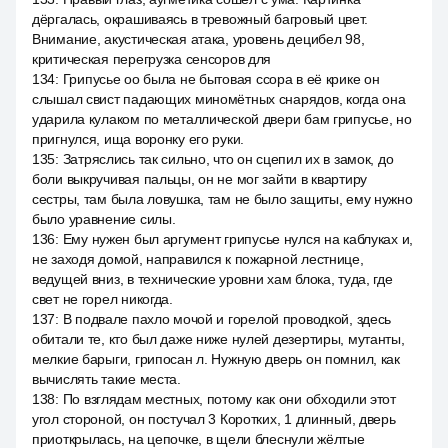
дёргалась, окрашиваясь в тревожный багровый цвет.
Внимание, акустическая атака, уровень децибел 98,
критическая перегрузка сенсоров для
134
:
Грипусье оо была не бытовая ссора в её крике он
слышал свист падающих миномётных снарядов, когда она
ударила кулаком по металлической двери бам грипусье, но
пригнулся, ища воронку его руки.
135
:
Затряслись так сильно, что он сцепил их в замок, до
боли выкручивая пальцы, он не мог зайти в квартиру
сестры, там была ловушка, там не было защиты, ему нужно
было уравнение силы.
136
:
Ему нужен был аргумент грипусье нулся на каблуках и,
не заходя домой, направился к пожарной лестнице,
ведущей вниз, в технические уровни хам блока, туда, где
свет не горел никогда.
137
:
В подвале пахло мочой и горелой проводкой, здесь
обитали те, кто был даже ниже нулей дезертиры, мутанты,
мелкие барыги, грипосан л. Нужную дверь он помнил, как
вычислять такие места.
138
:
По взглядам местных, потому как они обходили этот
угол стороной, он постучал 3 Коротких, 1 длинный, дверь
приоткрылась, на цепочке, в щели блеснули жёлтые