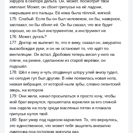
хирурга в секторе дельта. Он, может, посмотрит твой
имплант. Может, он сбоит грипусье на её ладони,
накрывшие его пальцы. Её кожа была тёплой, мягкой.
175
:
Слабый. Если бы он был человеком, он бы, наверное,
заплакал, он бы обнял её. Он бы сказал, что все будет
хорошо, но он был инструментом, а инструмент не
176
:
Может, ругать?
177
:
Доктор не вылечит то, что я вижу, сказал он, аккуратно
высвобождая руки, и он не остановит то, что идёт по
вентиляции. Он встал. Дробовик теперь висел у него на
плече, на ремне, сделанном из старой верёвки, он
подошёл.
178
:
Шёл к окну и чуть отодвинул штору улей внизу гудел,
но сегодня гул был другим. В нём появилась новая нота,
низкая вибрация, от которой ныли зубы, словно гигантский
зверь, на котором
179
:
Они жили, начал просыпаться я просто хочу, чтобы
мой брат вернулся, прошептала корнелия за его спиной
она сидела на полу среди масляных пятен и плакала
грипусье нулся твой.
180
:
Брат умер под гадесом карнелия. То, что вернулось,
это единственное, что может тебя защитить внезапно
лампочка под потолком мигнула раз.