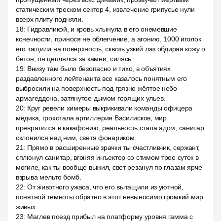
статическим треском сектор 4, извлечение грипусье нули
вверх плиту подняли.
18
:
Гидравликой, и кровь хлынула в его онемевшие
конечности, принося не облегчение, а агонию, 1000 иголок
его тащили на поверхность, сквозь узкий лаз обдирая кожу о
бетон, он цеплялся за камни, силясь.
19
:
Внизу там было безопасно и тихо, в объятиях
раздавленного лейтенанта все казалось понятным его
выбросили на поверхность под грязно жёлтое небо
армагеддона, затянутое дымом горящих ульев.
20
:
Круг ревели химеры выкрикивали команды офицера
медика, грохотала артиллерия Василисков, мир
превратился в какафонию, реальность стала адом, санитар
склонился над ним, светя фонариком.
21
:
Прямо в расширенные зрачки ты счастливчик, сержант,
сплюнул санитар, вгоняя инъектор со стимом трое суток в
могиле, как ты вообще выжил, свет резанул по глазам ярче
взрыва мельто бомб.
22
:
От животного ужаса, что его вытащили из уютной,
понятной темноты обратно в этот невыносимо громкий мир
живых.
23
:
Маглев поезд прибыл на платформу уровня гамма с