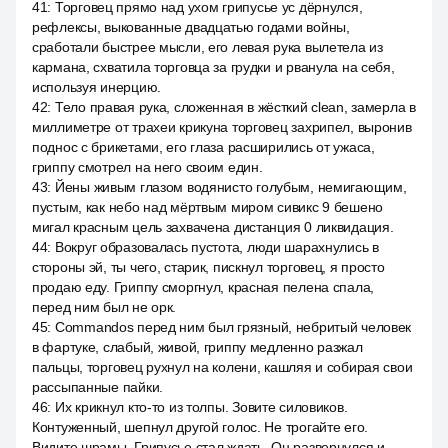
41
:
Торговец прямо над ухом грипусье ус дёрнулся,
рефлексы, выкованные двадцатью годами войны,
сработали быстрее мысли, его левая рука вылетела из
кармана, схватила торговца за грудки и рванула на себя,
используя инерцию.
42
:
Тело правая рука, сложенная в жёсткий clean, замерла в
миллиметре от трахеи крикуна торговец захрипел, выронив
поднос с брикетами, его глаза расширились от ужаса,
гриппу смотрел на него своим един.
43
:
Йены живым глазом водянисто голубым, немигающим,
пустым, как небо над мёртвым миром сивикс 9 бешено
мигал красным цель захвачена дистанция 0 ликвидация.
44
:
Вокруг образовалась пустота, люди шарахнулись в
стороны эй, ты чего, старик, пискнул торговец, я просто
продаю еду. Гриппу сморгнул, красная пелена спала,
перед ним был не орк.
45
:
Commandos перед ним был грязный, небритый человек
в фартуке, слабый, живой, гриппу медленно разжал
пальцы, торговец рухнул на колени, кашляя и собирая свои
рассыпанные пайки.
46
:
Их крикнул кто-то из толпы. Зовите силовиков.
Контуженный, шепнул другой голос. Не трогайте его.
Видите шрамы. Грипусье стал ждать. Он развернулся и