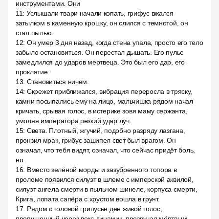
инструментами. Они
11
:
Услышали твари начали копать, грифус вжался
затылком в каменную крошку, он слился с темнотой, он
стал пылью.
12
:
Он умер 3 дня назад, когда стена упала, просто его тело
забыло остановиться. Он перестал дышать. Его пульс
замедлился до ударов мертвеца. Это был его дар, его
проклятие.
13
:
Становиться ничем.
14
:
Скрежет приближался, вибрация переросла в тряску,
камни посыпались ему на лицо, мальчишка рядом начал
кричать, срывая голос, в истерике зовя маму сержанта,
умоляя императора резкий удар луч.
15
:
Света. Плотный, жгучий, подобно разряду лазгана,
пронзил мрак, грибус зашипел свет был врагом. Он
означал, что тебя видят, означал, что сейчас придёт боль,
но.
16
:
Вместо зелёной морды и зазубренного топора в
проломе появился силуэт в шлеме с имперской аквилой,
силуэт ангела смерти в пыльном шинеле, корпуса смерти,
Крига, лопата сапёра с хрустом вошла в грунт.
17
:
Рядом с головой грипусье ден живой голос,
пропущенный через вокс динамик, прозвучал мёртвым