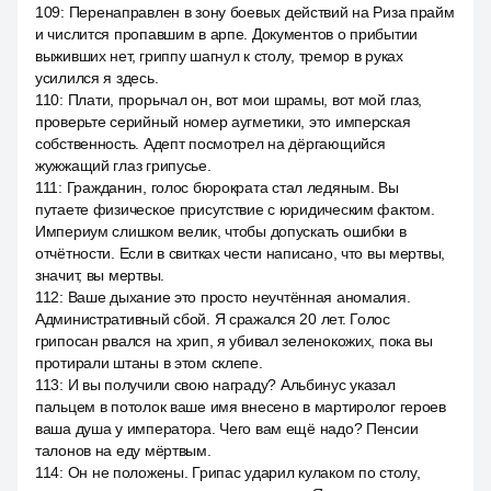
109
:
Перенаправлен в зону боевых действий на Риза прайм
и числится пропавшим в арпе. Документов о прибытии
выживших нет, гриппу шагнул к столу, тремор в руках
усилился я здесь.
110
:
Плати, прорычал он, вот мои шрамы, вот мой глаз,
проверьте серийный номер аугметики, это имперская
собственность. Адепт посмотрел на дёргающийся
жужжащий глаз грипусье.
111
:
Гражданин, голос бюрократа стал ледяным. Вы
путаете физическое присутствие с юридическим фактом.
Империум слишком велик, чтобы допускать ошибки в
отчётности. Если в свитках чести написано, что вы мертвы,
значит, вы мертвы.
112
:
Ваше дыхание это просто неучтённая аномалия.
Административный сбой. Я сражался 20 лет. Голос
грипосан рвался на хрип, я убивал зеленокожих, пока вы
протирали штаны в этом склепе.
113
:
И вы получили свою награду? Альбинус указал
пальцем в потолок ваше имя внесено в мартиролог героев
ваша душа у императора. Чего вам ещё надо? Пенсии
талонов на еду мёртвым.
114
:
Он не положены. Грипас ударил кулаком по столу,