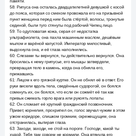
памяти.
58
:
Рипуса она осталась двадцатилетней девушкой с косой
до пояса, которая со смехом провожала его на призывной
пункт женщина перед ним была стёртой, волосы, тронутые
сединой, были туго стянуты под рабочий Чипец лицо.
59
:
То одутловатая кожа, серая от недостатка
ультрафиолета, она пахла машинным маслом, дешёвым
мылом и варёной капустой. Император милостивый,
выдохнула она, и её глаза наполнились.
60
:
Слезами ты вернулся, ты действительно вернулся. Она
бросилась к нему грипусье, его мышцы затвердели,
превращая тело в камень, когда она обняла его,
прижавшись
61
:
Лицом к его грязной куртке. Он не обнял её в ответ. Его
руки висели вдоль тела, сведённые судорогой, он боялся
сомкнуть их, он боялся, что если он сожмёт её так как
привык сжимать горло врага или рукоять лопаты.
62
:
Он сломает её хрупкий гражданский позвоночник.
Привет, корнелия, прохрипел он, голос звучал чужим в этом
узком коридоре, слишком громким, скрежещущим, она
отстранилась, вытирая глаза.
63
:
Заходи, заходи, не стой на пороге. Господи, какой ты
худой. Тебя там совсем не кормили. Она втянула его