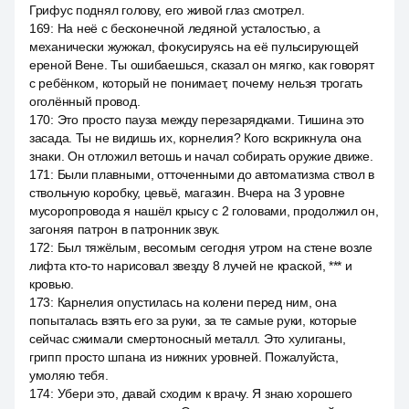
Грифус поднял голову, его живой глаз смотрел.
169
:
На неё с бесконечной ледяной усталостью, а
механически жужжал, фокусируясь на её пульсирующей
ереной Вене. Ты ошибаешься, сказал он мягко, как говорят
с ребёнком, который не понимает, почему нельзя трогать
оголённый провод.
170
:
Это просто пауза между перезарядками. Тишина это
засада. Ты не видишь их, корнелия? Кого вскрикнула она
знаки. Он отложил ветошь и начал собирать оружие движе.
171
:
Были плавными, отточенными до автоматизма ствол в
ствольную коробку, цевьё, магазин. Вчера на 3 уровне
мусоропровода я нашёл крысу с 2 головами, продолжил он,
загоняя патрон в патронник звук.
172
:
Был тяжёлым, весомым сегодня утром на стене возле
лифта кто-то нарисовал звезду 8 лучей не краской, *** и
кровью.
173
:
Карнелия опустилась на колени перед ним, она
попыталась взять его за руки, за те самые руки, которые
сейчас сжимали смертоносный металл. Это хулиганы,
грипп просто шпана из нижних уровней. Пожалуйста,
умоляю тебя.
174
:
Убери это, давай сходим к врачу. Я знаю хорошего