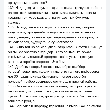
прокуренные глаза чего?
139
:
Надо, дед, инструмент, хрипло сказал грипусье, работы
на короткой дистанции кинетика, глаза сузились, покажи
кредиты, грипусье кармана, пачку цветных бумажек,
талоны.
140
:
На еду, талоны на воду, талоны на жилье, которые
выдали ему при демобилизации все, что у него было на
месяц вперёд, жизнь сестры, переведённая в калории, он
не колебался, будущего не существовало.
141
:
Было только сейчас, дверь открылась. Спустя 10 минут
он вышел обратно в коридор. В его вещмешке лежал
тяжёлый маслянистый предмет, завёрнутый в грязную
ветошь и коробка патронов. Это был
142
:
Дробовик старый незаконный обрез стаббера,
который, вероятно, украли у какого-то пьяного инфорсера
лет 30 назад приклад был спилен, ствол укорочён
ножовкой, грубое уродливое оружие для грязной работы.
143
:
Оно не знало изящества лазгана, оно просто рвало
плоть свинцом, Грипост овал, его тяжесть через ткань
сумки. Вес успокаивал, тремор в руках исчез. Как только он
взял его в руки, он
144
:
Вернулся в квартиру, карнелии не было, ночная смена