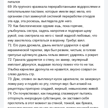
питался
69
:
Из трупного крахмала переработанными водорослями и
питательными пастами, которые имели вкус мела, его
организм стал замкнутой системой переработки отходов
эта еда, эта роскошь, выглядела для него.
70
:
Как биологическое оружие ешь, пока горячее,
улыбнулась сестра, садясь напротив и подпирая щеку
рукой, она смотрела на него с такой жадной любовью, что
ему захотелось спрятаться в воронку. Грибус взял.
71
:
Его рука дрожала, дзынь металл ударился о край
керамической тарелки, звук был резким, чистым, в голове
грипусье щёлкнуло дзынь гильза звенит, ударяясь о рокрит.
72
:
Граната ударяется о стену, он замер, окулярный
имплант дёрнулся, выдавая полосу помех что-то не так.
Улыбка карнелии дрогнула не нравится, вкусно соврал он
слово далось стр.
73
:
Дом, словно он выплюнул кусок шрапнели, он зачеркнул
ложку рагу и поднёс ко рту, глотнул вкус был атакой на
рецепторы приторно сладкий, жирный, невыносимо живой.
74
:
Он почувствовал, как пищевод спазмирует пытаясь
отторгнуть инородную субстанцию, он заставил себя
проглотить в этот момент за стеной, тонкой, как бумага,
раздался грохот, кто то что-то уронил, потом женский голос.