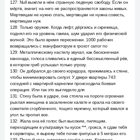
127
:
Null выжгли в нём странную ледяную свободу. Если он
мёртв, значит, на него не распространяются законы живых.
Мертвецам не нужно спать, мертвецам не нужна совесть,
мертвецам нуж.
128
:
Только оружие. Когда лифт, дёргаясь и скрежеща,
поднял его на уровень гамма, шум ударил его физической
волной. Это было время пересменки. 1000 рабочих
возвращались с мануфакторум в грохот сапог по
129
:
Металлическому настилу звучал, как бесконечная
канонада, голоса сливались в единый бессмысленный рёв,
в котором гриб услышал только угрозу.
130
:
Он добрался до своего коридора, прижимаясь к стене,
чтобы минимизировать силуэт. У двери квартиры 743
соседней с квартирой карнелии происходила боевая
операция. Или так это выглядело для
131
:
Стиху была в ударе, она стояла на пороге огромная
рыхлая женщина в засаленном халате и орала на своего
сожителя сгорбленного, тощего мужчину, который вжался в
угол ты пропил все.
132
:
Жала она её голос был высоким, пилящим,
переходящим в ультразвук ты кусок ***, грокса, я сдам тебя
в сервиторы, я вырежу тебе почки грипусье в 5 метрах его.
133
:
Правый глаз, аугметика сошёл с ума. Картинка