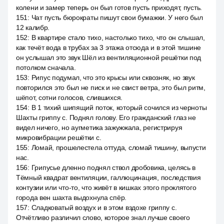
колени и замер теперь он был готов пусть приходят, пусть.
151
:
Чат пусть бюрократы пишут свои бумажки. У него был
12 калибр.
152
:
В квартире стало тихо, настолько тихо, что он слышал,
как течёт вода в трубах за 3 этажа отсюда и в этой тишине
он услышал это звук Шёл из вентиляционной решётки под
потолком сначала.
153
:
Рипус подумал, что это крысы или сквозняк, но звук
повторился это был не писк и не свист ветра, это был ритм,
шёпот, сотни голосов, слившихся.
154
:
В 1 тихий шипящий поток, который сочился из черноты
Шахты гриппу с. Поднял голову. Его гражданский глаз не
видел ничего, но аугметика зажужжала, регистрируя
микровибрации решётки с.
155
:
Ломай, прошелестела оттуда, сломай тишину, выпусти
нас.
156
:
Грипусье дленно поднял ствол дробовика, целясь в
Тёмный квадрат вентиляции, галлюцинация, последствия
контузии или что-то, что живёт в кишках этого проклятого
города вен шахта выдохнула спёр.
157
:
Сладковатый воздух и в этом вздохе гриппу с.
Отчётливо различил слово, которое знал лучше своего