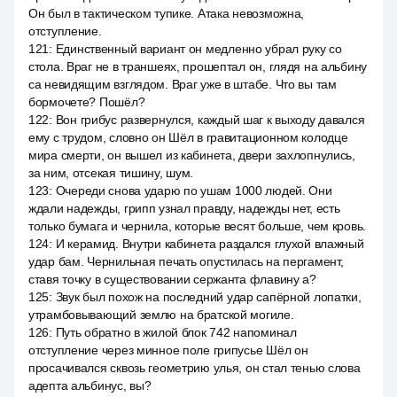
Он был в тактическом тупике. Атака невозможна,
отступление.
121
:
Единственный вариант он медленно убрал руку со
стола. Враг не в траншеях, прошептал он, глядя на альбину
са невидящим взглядом. Враг уже в штабе. Что вы там
бормочете? Пошёл?
122
:
Вон грибус развернулся, каждый шаг к выходу давался
ему с трудом, словно он Шёл в гравитационном колодце
мира смерти, он вышел из кабинета, двери захлопнулись,
за ним, отсекая тишину, шум.
123
:
Очереди снова ударю по ушам 1000 людей. Они
ждали надежды, грипп узнал правду, надежды нет, есть
только бумага и чернила, которые весят больше, чем кровь.
124
:
И керамид. Внутри кабинета раздался глухой влажный
удар бам. Чернильная печать опустилась на пергамент,
ставя точку в существовании сержанта флавину а?
125
:
Звук был похож на последний удар сапёрной лопатки,
утрамбовывающий землю на братской могиле.
126
:
Путь обратно в жилой блок 742 напоминал
отступление через минное поле грипусье Шёл он
просачивался сквозь геометрию улья, он стал тенью слова
адепта альбинус, вы?