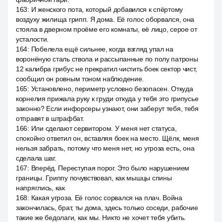
163
:
И женского пота, который добавился к спёртому
воздуху жилища грипп. Я дома. Её голос оборвался, она
стояла в дверном проёме его комнаты, её лицо, серое от
усталости.
164
:
Побелела ещё сильнее, когда взгляд упал на
воронёную сталь ствола и рассыпанные по полу патроны
12 калибра грибус не прекратил чистить боек сектор чист,
сообщил он ровным тоном наблюдение.
165
:
Установлено, периметр условно безопасен. Откуда
корнелия прижала руку к груди откуда у тебя это грипусье
законно? Если инфорсеры узнают, они заберут тебя, тебя
отправят в штрафбат.
166
:
Или сделают сервитором. У меня нет статуса,
спокойно ответил он, вставляя боек на место. Щёлк, меня
нельзя забрать, потому что меня нет, но угроза есть, она
сделала шаг.
167
:
Вперёд. Переступая порог. Это было нарушением
границы. Гриппу почувствовал, как мышцы спины
напряглись, как
168
:
Какая угроза. Её голос сорвался на плач. Война
закончилась, брат, ты дома, здесь только соседи, рабочие
такие же бедолаги, как мы. Никто не хочет тебя убить.