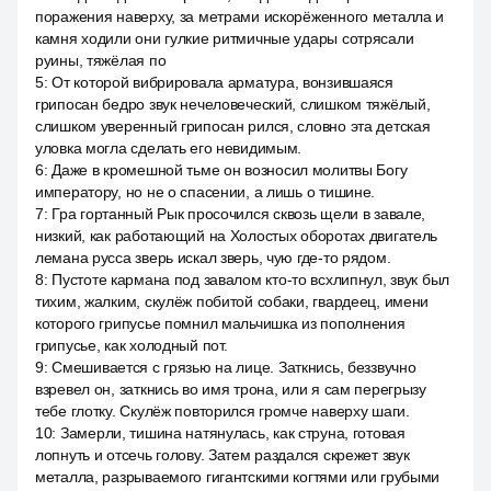
поражения наверху, за метрами искорёженного металла и
камня ходили они гулкие ритмичные удары сотрясали
руины, тяжёлая по
5
:
От которой вибрировала арматура, вонзившаяся
грипосан бедро звук нечеловеческий, слишком тяжёлый,
слишком уверенный грипосан рился, словно эта детская
уловка могла сделать его невидимым.
6
:
Даже в кромешной тьме он возносил молитвы Богу
императору, но не о спасении, а лишь о тишине.
7
:
Гра гортанный Рык просочился сквозь щели в завале,
низкий, как работающий на Холостых оборотах двигатель
лемана русса зверь искал зверь, чую где-то рядом.
8
:
Пустоте кармана под завалом кто-то всхлипнул, звук был
тихим, жалким, скулёж побитой собаки, гвардеец, имени
которого грипусье помнил мальчишка из пополнения
грипусье, как холодный пот.
9
:
Смешивается с грязью на лице. Заткнись, беззвучно
взревел он, заткнись во имя трона, или я сам перегрызу
тебе глотку. Скулёж повторился громче наверху шаги.
10
:
Замерли, тишина натянулась, как струна, готовая
лопнуть и отсечь голову. Затем раздался скрежет звук
металла, разрываемого гигантскими когтями или грубыми