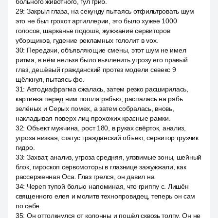
больного животного, гул гриб.
29
:
Закрыл глаза, на секунду пытаясь отфильтровать шум
это не был грохот артиллерии, это было хужее 1000
голосов, шарканье подошв, жужжание сервиторов
уборщиков, гудение рекламных гололит в vox.
30
:
Передачи, объявляющие смены, этот шум не имел
ритма, в нём нельзя было вычленить угрозу его правый
глаз, дешёвый гражданский протез модели севекс 9
щёлкнул, пытаясь фо.
31
:
Автодиафрагма сжалась, затем резко расширилась,
картинка перед ним пошла рябью, распалась на рябь
зелёных и Серых помех, а затем собралась, вновь,
накладывая поверх лиц прохожих красные рамки.
32
:
Объект мужчина, рост 180, в руках свёрток, анализ,
угроза низкая, статус гражданский объект, сервитор грузчик
гидро.
33
:
Захват, анализ, угроза средняя, уязвимые зоны, шейный
блок, гироскоп сервомоторы в глазнице зажужжали, как
рассерженная Оса. Глаз грелся, он давил на
34
:
Череп тупой болью напоминая, что гриппу с. Лишён
священного елея и молитв технопровидец, теперь он сам
по себе.
35
:
Он оттолкнулся от колонны и пошёл сквозь толпу. Он не