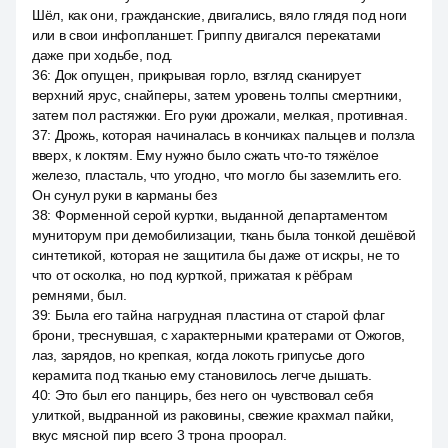
Шёл, как они, гражданские, двигались, вяло глядя под ноги
или в свои инфопланшет. Гриппу двигался перекатами
даже при ходьбе, под.
36
:
Док опущен, прикрывая горло, взгляд сканирует
верхний ярус, снайперы, затем уровень толпы смертники,
затем пол растяжки. Его руки дрожали, мелкая, противная.
37
:
Дрожь, которая начиналась в кончиках пальцев и ползла
вверх, к локтям. Ему нужно было сжать что-то тяжёлое
железо, пласталь, что угодно, что могло бы заземлить его.
Он сунул руки в карманы без
38
:
Форменной серой куртки, выданной департаментом
муниторум при демобилизации, ткань была тонкой дешёвой
синтетикой, которая не защитила бы даже от искры, не то
что от осколка, но под курткой, прижатая к рёбрам
ремнями, был.
39
:
Была его тайна нагрудная пластина от старой флаг
брони, треснувшая, с характерными кратерами от Ожогов,
лаз, зарядов, но крепкая, когда локоть грипусье дого
керамита под тканью ему становилось легче дышать.
40
:
Это был его панцирь, без него он чувствовал себя
улиткой, выдранной из раковины, свежие крахмал пайки,
вкус мясной пир всего 3 трона проорал.