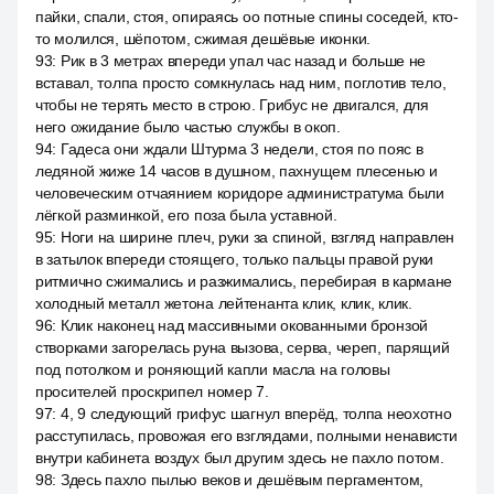
пайки, спали, стоя, опираясь оо потные спины соседей, кто-
то молился, шёпотом, сжимая дешёвые иконки.
93
:
Рик в 3 метрах впереди упал час назад и больше не
вставал, толпа просто сомкнулась над ним, поглотив тело,
чтобы не терять место в строю. Грибус не двигался, для
него ожидание было частью службы в окоп.
94
:
Гадеса они ждали Штурма 3 недели, стоя по пояс в
ледяной жиже 14 часов в душном, пахнущем плесенью и
человеческим отчаянием коридоре администратума были
лёгкой разминкой, его поза была уставной.
95
:
Ноги на ширине плеч, руки за спиной, взгляд направлен
в затылок впереди стоящего, только пальцы правой руки
ритмично сжимались и разжимались, перебирая в кармане
холодный металл жетона лейтенанта клик, клик, клик.
96
:
Клик наконец над массивными окованными бронзой
створками загорелась руна вызова, серва, череп, парящий
под потолком и роняющий капли масла на головы
просителей проскрипел номер 7.
97
:
4, 9 следующий грифус шагнул вперёд, толпа неохотно
расступилась, провожая его взглядами, полными ненависти
внутри кабинета воздух был другим здесь не пахло потом.
98
:
Здесь пахло пылью веков и дешёвым пергаментом,