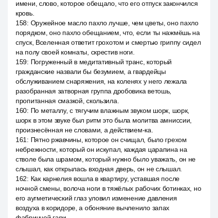
имени, слово, которое обещало, что его отпуск закончился
кровь.
158
:
Оружейное масло пахло лучше, чем цветы, оно пахло
порядком, оно пахло обещанием, что, если ты нажмёшь на
спуск, Вселенная ответит грохотом и смертью гриппу сидел
на полу своей комнаты, скрестив ноги.
159
:
Погруженный в медитативный транс, который
гражданские назвали бы безумием, а гвардейцы
обслуживанием снаряжения, на коленях у него лежала
разобранная затворная группа дробовика ветошь,
пропитанная смазкой, скользила.
160
:
По металлу, с тягучим влажным звуком шорк, шорк,
шорк в этом звуке был ритм это была молитва амниссии,
произнесённая не словами, а действием-ка.
161
:
Пятно ржавчины, которое он счищал, было грехом
небрежности, который он искупал, каждая царапина на
стволе была шрамом, который нужно было уважать, он не
слышал, как открылась входная дверь, он не слышал.
162
:
Как карнелия вошла в квартиру, уставшая после
ночной смены, волоча ноги в тяжёлых рабочих ботинках, но
его аугметический глаз уловил изменение давления
воздуха в коридоре, а обоняние вычленило запах
фабричной гари.