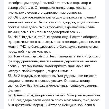
новобранцам перед 1 волной есть только периметр и
сектор обстрела. Он поправил лямку, вещь мешка на
плече, там лежали его единственные ценности.
53
:
Обломок точильного камня для штык ножа и помятый
жетон лейтенанта. Он шагнул в коридор, ведущий к жилым
блокам. Тени здесь были глубокими, скрывающими углы
Люмин, лампы Мигали в предсмертной агонии.
54
:
Не был домом, это был просто ещё 1 сектор обстрела,
где противник пока не раскрыл свою позицию дверь жилого
модуля 742 не была дверью, это была шутка гриппу стоял
перед ней, изучая конструк.
55
:
Тонкий лист дешёвого Пласт материала, имитирующего
фактуру древесины, петли внешние держатся на честном
слове и Ржавых болтах замок примитивная механика,
которую любой гвардеец вскроет штык на
56
:
За 2 секунды или просто выбьет ударом ноги никакой
защиты, отметил он, сектор уязвим. Он нажал кнопку
звонка. Звук был слишком мелодичным, слишком звонким,
фальши.
57
:
Трель птицы, которых на аресте с Минор не видели уже
1000 лет, дверь распахнулась почти мгновенно, гриб, голос
был дрожащим, перед ним стояла женщина корнелия в