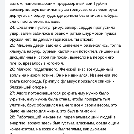
визгом, напоминающим предсмертный вой Турбин
валькирии, звук вонзился в уши грипусье, его левая рука
дёрнулась к бедру, туда, где должна была висеть кобура,
сла с пистолетом, пальцы.
24
:
Схватили пустоту, грибус замер, сердце пропустило
удар, затем забилось в рваном ритме штурмовой пушки
оружия нет, ты демилитаризован, ты открыт.
25
:
Мишень двери вагона с шипением разъехались, толпа
хлынула наружу, бурный хаотичный поток тел, лишённый
дисциплины и, строя грипосан, вынесло на перрон его
плечо, врезалось в кого-то я.
26
:
Мягкого, податливого. Женский визг, возмущённый
вопль на низком готике. Он не извинился. Извинения это
трата кислорода. Гриппу с флавиус прижался спиной к
ближайшей опоре и
27
:
Авого потрескавшегося рокрита ему нужно было
укрытие, ему нужна была стена, чтобы прикрыть тыл
улитине, брус обрушился на него всем своим весом, это
было не место для жизни, это был гигантский
28
:
Работающий механизм, перемалывающий людей в
энергию, воздух здесь был густым, влажным, оседающим
конденсатом, на коже он был тёплым, как дыхание