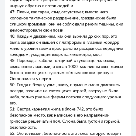
нырнул обратно в поток людей и
47
:
Плечи, как таран, стыд отсутствует, вместо него
холодное тактическое раздражение, гражданские были
слишком громкими, они не соблюдали режим тишины, они
демонстировали свои поззи.
48
:
Каждым движением, как они выжили до сих пор, это
была загадка он вышел с платформы в главный коридор
жилого уровня гамма пространство раскрылось перед ним
колодцем, уходящим вверх на километры, мост.
49
:
Переходы, кабели толщиной с туловище человека,
свисающие лианами, и окнаа 1000, миллионы окон жилых
блоков, светящихся тусклым жёлтым светом гриппу с.
Остановился у перил.
50
:
Глядя в бездну улья, внизу, в тумане смога двигались
поезда, похожие на светящихся червей, вверху не было
неба, только ржавые фермы потолка следующего уровня
его.
51
:
Сестра карнелия жила в блоке 742, это было
безопасное место, как написано в его направлении
грипосан решётчатый пол. Слюна была густой и горькой,
безопасность.
52
:
Это иллюзия, безопасность это ложь, которую говорят