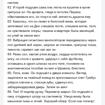
синтим.
81
:
И горой подушек сама она легла на кушетке в кухне
грипусье ал. На кровати, глядя в потолок Перина
обволакивала его, он тонул в ней, мягкость душила ему.
82
:
Казалось, что он лежит в болотной жиже, которая
затягивает его на Дно слишком тепло, слишком мягко, тело
не чувствовало опоры, тишина в квартире была звенящей,
но улей за окном жил.
83
:
Вибрация гигантских вентиляторов передавалась через
пол далёкий вой сирен, шорохи за стенами, грипусье глаза,
темнота, скрежет, кап кап кап он.
84
:
Резко сел, хватая ртом воздух, сердце колотилось не
могу, он сполз с кровати, сдёрнул с себя футболку,
оставшись в одних штанах на его теле, похожем на
анатомическое пособие из жил и Шрамов, блестело.
85
:
Пота, кожа. Он подошёл к двери комнаты. Взгляд
зацепился за тяжёлый комод из прессованных плит. Грибус
упёрся плечом и, стиснув зубы, сдвинул его,
забаррикадировав дверь. Затем он взял
86
:
Tool. И подпёр ручку. Периметр закрыт. Он подошёл к
окну, отодвинул штору на сантиметр. Улица внизу была
каньоном тьмы и огней. Хороший обзор. Если они полезут