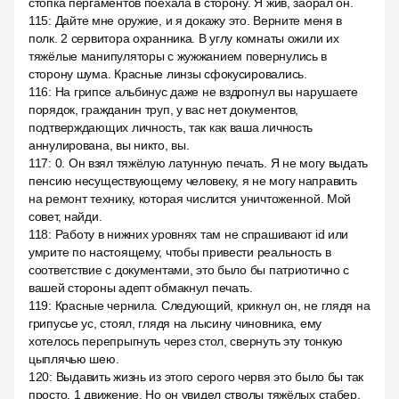
стопка пергаментов поехала в сторону. Я жив, заорал он.
115
:
Дайте мне оружие, и я докажу это. Верните меня в
полк. 2 сервитора охранника. В углу комнаты ожили их
тяжёлые манипуляторы с жужжанием повернулись в
сторону шума. Красные линзы сфокусировались.
116
:
На грипсе альбинус даже не вздрогнул вы нарушаете
порядок, гражданин труп, у вас нет документов,
подтверждающих личность, так как ваша личность
аннулирована, вы никто, вы.
117
:
0. Он взял тяжёлую латунную печать. Я не могу выдать
пенсию несуществующему человеку, я не могу направить
на ремонт технику, которая числится уничтоженной. Мой
совет, найди.
118
:
Работу в нижних уровнях там не спрашивают id или
умрите по настоящему, чтобы привести реальность в
соответствие с документами, это было бы патриотично с
вашей стороны адепт обмакнул печать.
119
:
Красные чернила. Следующий, крикнул он, не глядя на
грипусье ус, стоял, глядя на лысину чиновника, ему
хотелось перепрыгнуть через стол, свернуть эту тонкую
цыплячью шею.
120
:
Выдавить жизнь из этого серого червя это было бы так
просто. 1 движение. Но он увидел стволы тяжёлых стабер.