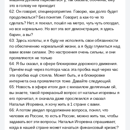
это в голову не приходит.
62
:
Он говорит, спецмероприятие. Говорю, как долго будет
продолжаться? Без понятия. Говорит, а как-то че то
сделать? Нет, я поехал, пошёл на метро, чуть чуть опоздал,
но все нормально. Но вот эта вот демонстрация, я здесь
барин, а вы?
63
:
Здесь холопы, и я буду не исполнять свои обязанности
по обеспечению нормальной жизни, а я буду глумиться над
вами всеми силами. Это настроения очень сильны, и они
проявляются не только
64
:
Я бы сказал, в сфере блокировки дорожного движения.
Причём ещё через полтора часа эта пробка ещё через час
эта пробка ещё стояла. Может быть, и в блокировке
интернета она проявляется тоже. Давайте следующий.
65
:
Новость в эфире итоги дня с михаилом делягиным ой,
вы знаете, такой прекрасный вопрос от натальи игоревны я
его прочитал, я сначала даже прослезился и сказал
Наталья Игоревна, я хочу жить в 1 стране с вами.
66
:
А потом увидел продолжение вопроса, понял, что
человек из России, то есть в России, можно жить так, чтобы
задавать вот эти вопросы. Наталья Игоревна спрашивает,
когда в нашей стране может начаться финансовый кризис?