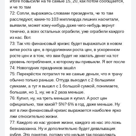
итоге повысили на те самые 15, 20, как потом сообщается,
и че то там
72
:
Сопли, выражаясь словами президента, че то там
расследуют, какие-то 103 миллиарда лишних насчитали,
выявили, может кому-нибудь даже чего-нибудь вернут
точечно, а всех остальных ограбили, уже ограбили каждого
из нас. Вот.
73
:
Так что финансовый кризис будет выражаться в новом
витке роста цен, в продолжении роста цен, в ускоренном
росте цен и в том, что вам будет не хватать денег на тот
уровень потребления, к которому вы привыкли. Я вот после
74
:
Новогодних праздников зашёл
75
:
Перекрёсток потратил те же самые деньги, что я трачу
обычно только раньше. Оттуда выходил с 2 большими
сумками, а тут я вышел с 1 большой сумкой, понимаете,
большая, но 1, ну, не в 2 раза меньше.
76
:
Купил, ну, на треть меньше я купил. А рост цен
официально, там какой? 5%? 6% в год, даже меньше. Ну
вот в лжи финансовый кризис выражается наиболее ярко
лжи относительно жизни.
77
:
Каждого из нас уровня жизни, каждого из нас это ложь
безнаказанна. Ну и дополнительно будет девальвация
рубля. Это понятно, потому что нельзя так продолжать