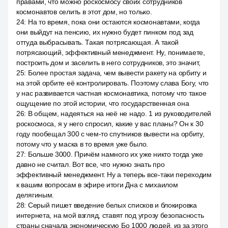
правами, что можно роскосмосу своих сотрудников
космонавтов селить в этот дом, но только.
24
:
На то время, пока они остаются космонавтами, когда
они выйдут на пенсию, их нужно будет пинком под зад
оттуда выбрасывать. Такая потрясающая. А такой
потрясающий, эффективный менеджмент. Ну, понимаете,
построить дом и заселить в него сотрудников, это значит,
25
:
Более простая задача, чем вывести ракету на орбиту и
на этой орбите её контролировать. Поэтому слава Богу, что
у нас развивается частная космонавтика, потому что такое
ощущение по этой истории, что государственная она
26
:
В общем, надеяться на неё не надо. 1 из руководителей
роскосмоса, я у него спросил, какие у вас планы? Он к 30
году пообещал 300 с чем-то спутников вывести на орбиту,
потому что у маска в то время уже было.
27
:
Больше 3000. Причём намного их уже никто тогда уже
давно не считал. Вот все, что нужно знать про
эффективный менеджмент. Ну а теперь все-таки переходим
к вашим вопросам в эфире итоги Дна с михаилом
делягиным.
28
:
Серый пишет введение белых списков и блокировка
интернета, на мой взгляд, ставят под угрозу безопасность
страны сначала экономическую Бо 1000 людей, из за этого