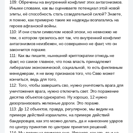
109
:
Обречены на внутренний конфликт этих антагонизмов.
Иными словами, как вы оцениваете потенциал этой новой
элиты, её способность стать созидательной силой? Знаете,
я помню, как примерно такие же надежды возлагались на
героев афганской войны.
110
:
И они стали символом новой эпохи, но немножко не
тем, о котором грезилось вот так, что внутренний конфликт
антагонизмов неизбежен, но совершенно не факт, что он
закончится пораже.
111
:
Как вы пишите, нынешней криптократии отнюдь не
факт, но самое главное, что пока власть принадлежит
либералам экономической, социальной, то есть фиктивным
менеджерам, я не вижу признаков того, что Свво может
кончиться, ведь для того,
112
:
Того, чтобы завершить сво, нужно уничтожить врага для
уничтожения врага, нужно отключить свет. Это поражение
десятка объектов однократно. Ну хорошо, 12 нужно
дезорганизовать железные дороги. Это пораже.
113
:
До 12 объектов, правда, регулярное, мы видим на
примере действий израильтян, на примере действий
бандеровцев, как это можно делать, да и нанесение ударов
по центру принятия по центрам принятия решений.
114
:
Мы видим на примере сша, Израиля, как это, да и на