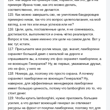
примере Ирана тоже, как это можно делать,
соответственно, это не делается.
115
:
Как можно завершить сво, не уничтожив бандеровцев
примерно никак, так что это вопрос целеполагания, на мой
взгляд, а не тех или иных успехов или не?
116
:
Цели, цель, поставленные цели, я не сомневаюсь,
достигаются, выполняются и очень чётко реализуются.
Вопрос в том, какие именно эти цели на самом деле. Вот у
вас тут, кстати,
117
:
Присылаете мне ролик мэша, где, значит, ламборгини
охраняет большой джип с мигалкой на дороге и
спрашиваете вы, а почему это фсо охраняет ламборгини, а
не воюющих Генералов? Ну, во первых, уважаемые друзья,
это не фсо, у него не
118
:
Номера, да, поэтому это просто охрана. А почему
охраняют ламборгини не воюющих Генералов? Ну,
наверное, для эффективных менеджеров ламборгини
имеет большую ценность, потому что lamborghini это то, что
стоит денег.
119
:
Чтобы купить lamborghini, нужно приложить большие
усилия, а что делает воюющий генерал он отвлекает
ресурсы на фронт от покупки ламборгини, поэтому тот, для