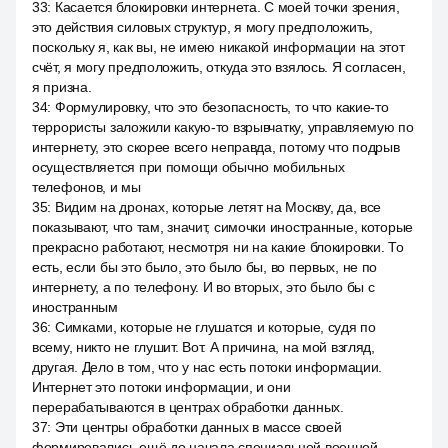
33
:
Касается блокировки интернета. С моей точки зрения,
это действия силовых структур, я могу предположить,
поскольку я, как вы, не имею никакой информации на этот
счёт, я могу предположить, откуда это взялось. Я согласен,
я призна.
34
:
Формулировку, что это безопасность, то что какие-то
террористы заложили какую-то взрывчатку, управляемую по
интернету, это скорее всего неправда, потому что подрыв
осуществляется при помощи обычно мобильных
телефонов, и мы
35
:
Видим на дронах, которые летят на Москву, да, все
показывают, что там, значит, симочки иностранные, которые
прекрасно работают, несмотря ни на какие блокировки. То
есть, если бы это было, это было бы, во первых, не по
интернету, а по телефону. И во вторых, это было бы с
иностранным
36
:
Симками, которые не глушатся и которые, судя по
всему, никто не глушит. Вот. А причина, на мой взгляд,
другая. Дело в том, что у нас есть потоки информации.
Интернет это потоки информации, и они
перерабатываются в центрах обработки данных.
37
:
Эти центры обработки данных в массе своей
формировались ещё до начала специальной военной