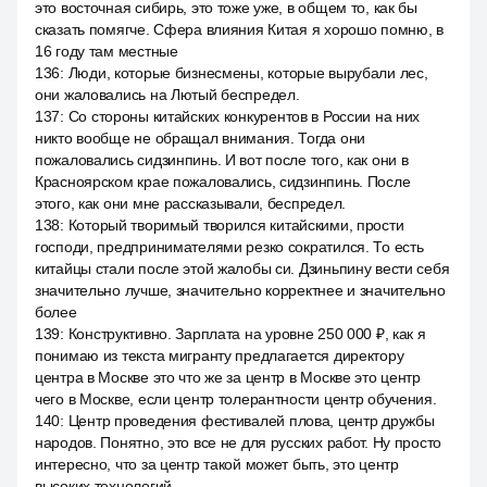
это восточная сибирь, это тоже уже, в общем то, как бы
сказать помягче. Сфера влияния Китая я хорошо помню, в
16 году там местные
136
:
Люди, которые бизнесмены, которые вырубали лес,
они жаловались на Лютый беспредел.
137
:
Со стороны китайских конкурентов в России на них
никто вообще не обращал внимания. Тогда они
пожаловались сидзинпинь. И вот после того, как они в
Красноярском крае пожаловались, сидзинпинь. После
этого, как они мне рассказывали, беспредел.
138
:
Который творимый творился китайскими, прости
господи, предпринимателями резко сократился. То есть
китайцы стали после этой жалобы си. Дзиньпину вести себя
значительно лучше, значительно корректнее и значительно
более
139
:
Конструктивно. Зарплата на уровне 250 000 ₽, как я
понимаю из текста мигранту предлагается директору
центра в Москве это что же за центр в Москве это центр
чего в Москве, если центр толерантности центр обучения.
140
:
Центр проведения фестивалей плова, центр дружбы
народов. Понятно, это все не для русских работ. Ну просто
интересно, что за центр такой может быть, это центр
высоких технологий.