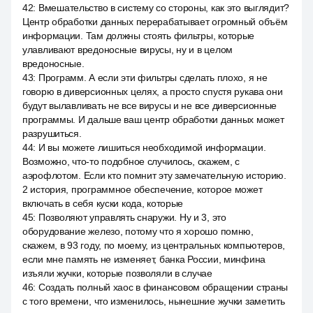
42
:
Вмешательство в систему со стороны, как это выглядит?
Центр обработки данных перерабатывает огромный объём
информации. Там должны стоять фильтры, которые
улавливают вредоносные вирусы, ну и в целом
вредоносные.
43
:
Программ. А если эти фильтры сделать плохо, я не
говорю в диверсионных целях, а просто спустя рукава они
будут вылавливать не все вирусы и не все диверсионные
программы. И дальше ваш центр обработки данных может
разрушиться.
44
:
И вы можете лишиться необходимой информации.
Возможно, что-то подобное случилось, скажем, с
аэрофлотом. Если кто помнит эту замечательную историю.
2 история, программное обеспечение, которое может
включать в себя куски кода, которые
45
:
Позволяют управлять снаружи. Ну и 3, это
оборудование железо, потому что я хорошо помню,
скажем, в 93 году, по моему, из центральных компьютеров,
если мне память не изменяет, банка России, минфина
изъяли жучки, которые позволяли в случае
46
:
Создать полный хаос в финансовом обращении страны
с того времени, что изменилось, нынешние жучки заметить