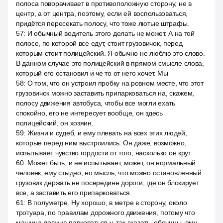
полоса поворачивает в противоположную сторону, не в
центр, а от центра, поэтому, если ей воспользоваться,
придётся пересекать полосу, что тоже лютые штрафы.
57
:
И обычный водитель этого делать не может. А на той
полосе, по которой все едут, стоит грузовичок, перед
которым стоит полицейский. Я обычно не люблю это слово.
В данном случае это полицейский в прямом смысле слова,
который его остановил и че то от него хочет. Мы
58
:
О том, что он устроил пробку на ровном месте, что этот
грузовичок можно заставить припарковаться на, скажем,
полосу движения автобуса, чтобы все могли ехать
спокойно, его не интересует вообще, он здесь
полицейский, он хозяин.
59
:
Жизни и судеб, и ему плевать на всех этих людей,
которые перед ним выстроились. Он даже, возможно,
испытывает чувство гордости от того, насколько он крут.
60
:
Может быть, и не испытывает, может, он нормальный
человек, ему стыдно, но мысль, что можно остановленный
грузовик держать не посередине дороги, где он блокирует
все, а заставить его припарковаться.
61
:
В полуметре. Ну хорошо, в метре в сторону, около
тротуара, по правилам дорожного движения, потому что
машина должна парковаться у, так сказать, обочины, ему