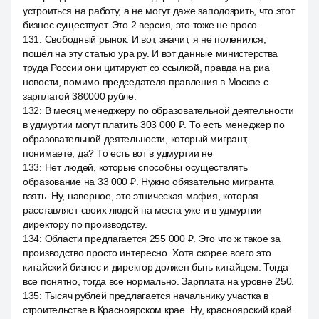
устроиться на работу, а не могут даже заподозрить, что этот
бизнес существует. Это 2 версия, это тоже не просо.
131
:
Свободный рынок. И вот, значит, я не поленился,
пошёл на эту статью ура ру. И вот данные министерства
труда России они цитируют со ссылкой, правда на риа
новости, помимо председателя правления в Москве с
зарплатой 380000 рубле.
132
:
В месяц менеджеру по образовательной деятельности
в удмуртии могут платить 303 000 ₽. То есть менеджер по
образовательной деятельности, который мигрант,
понимаете, да? То есть вот в удмуртии не
133
:
Нет людей, которые способны осуществлять
образование на 33 000 ₽. Нужно обязательно мигранта
взять. Ну, наверное, это этническая мафия, которая
расставляет своих людей на места уже и в удмуртии
директору по производству.
134
:
Области предлагается 255 000 ₽. Это что ж такое за
производство просто интересно. Хотя скорее всего это
китайский бизнес и директор должен быть китайцем. Тогда
все понятно, тогда все нормально. Зарплата на уровне 250.
135
:
Тысяч рублей предлагается начальнику участка в
строительстве в Красноярском крае. Ну, красноярский край