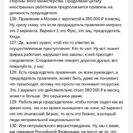
стороны этого министерства. Продолжаю цитату
иностранных работников предполагается привлечь на
должность председателя.
126
:
Правление в Москве с зарплатой в 380 000 ₽ в месяц.
Ну, сразу скажу, что если председатель правления мигрант,
это 2 варианта. Вариант 1 это Фукс, это зиц, председатель.
Когда
127
:
Да, значит, нужно, чтоб кто-то ответил за
осуществляемые преступления. Кто-то сел. Ну вот, значит
фирма работает, нарушает все законы, к ней приходят
следователи. Следователям говорят, дорогие друзья, вот,
пожалуйста, у нас
128
:
Есть председатель правления, он всем руководил, а
председатель правления, может быть, даже не понимает,
что происходит, потому что просто не понимает по-русски.
Это 1 вариант, это действительно стоит 380 000 ₽ в месяц,
может и больше. Это серьёзное уваже.
129
:
Работа вице председателем, чтобы потом сидел как во
время нэпа, так и во время нынешнего не нэпа, a2 вариант,
что это этнический бизнес, то есть это бизнес, в который
люди неправильной национальности.
130
:
Или неправильного вероисповедания. Ну, мы с вами,
как граждане Российской Федерации, не могут не то, что