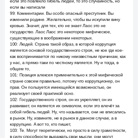
если это повлекло гибель людей, то это случайность, но
если вы написали
99
:
Комментарии. Вы особо опасный преступник. Вы
изменили родине. Желательно, чтобы вы искупили вину
кровью. Значит, для тех, кто не знает Лаос это не
государство. Лаос Лаос это некоторое мифическое,
существующее в воображении некоторых.
100
:
Людей. Страна такой образ, в которой коррупция
является основой государственного строя, не кое где кое-
как воспринимается по никому неизвестным причинам, как
у нас, а прямо-таки по честному является. Ну и тогда, в
общем то,
101
:
Позиция алексея применительно к этой мифической
стране совсем правильно, потому что коррупционер, он
прав. Он пользуется имеющейся возможностью, он
реализует своей практикой осно.
102
:
Государственного строя, он их укрепляет, он их
развивает, он является их символом, если это влечёт за
собой гибель людей. Ну, что называется, они не вписались
в рынок. Ну, извините, не в рынок в данном случае, а в
коррупцию. А вот то, кто пишет,
103
:
Те. Могут теоретически, но просто в силу грамотности,
в силу способности выражать свои мысли, они могут