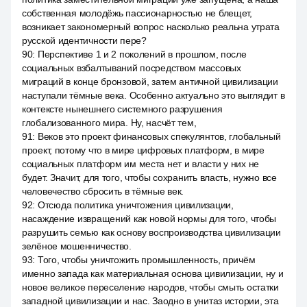
собственная молодёжь пассионарностью не блещет,
возникает закономерный вопрос насколько реальна утрата
русской идентичности пере?
90
:
Перспективе 1 и 2 поколений в прошлом, после
социальных взбалтываний посредством массовых
миграций в конце бронзовой, затем античной цивилизации
наступали тёмные века. Особенно актуально это выглядит в
контексте нынешнего системного разрушения
глобализованного мира. Ну, насчёт тем,
91
:
Веков это проект финансовых спекулянтов, глобальный
проект, потому что в мире цифровых платформ, в мире
социальных платформ им места нет и власти у них не
будет. Значит, для того, чтобы сохранить власть, нужно все
человечество сбросить в тёмные век.
92
:
Отсюда политика уничтожения цивилизации,
насаждение извращений как новой нормы для того, чтобы
разрушить семью как основу воспроизводства цивилизации
зелёное мошенничество.
93
:
Того, чтобы уничтожить промышленность, причём
именно запада как материальная основа цивилизации, ну и
новое великое переселение народов, чтобы смыть остатки
западной цивилизации и нас. Заодно в унитаз истории, эта