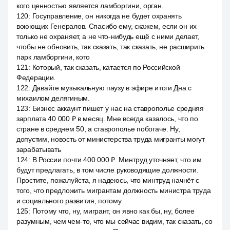
кого ценностью является ламборгини, орган.
120
:
Госуправление, он никогда не будет охранять
воюющих Генералов. Спасибо ему, скажем, если он их
только не охраняет, а не что-нибудь ещё с ними делает,
чтобы не обновить, так сказать, так сказать, не расширить
парк ламборгини, кото
121
:
Который, так сказать, катается по Российской
Федерации.
122
:
Давайте музыкальную паузу в эфире итоги Дна с
михаилом делягиным.
123
:
Бизнес аккаунт пишет у нас на ставрополье средняя
зарплата 40 000 ₽ в месяц. Мне всегда казалось, что по
стране в среднем 50, а ставрополье побогаче. Ну,
допустим, новость от министерства труда мигранты могут
зарабатывать
124
:
В России почти 400 000 ₽. Минтруд уточняет, что им
будут предлагать, в том числе руководящие должности.
Простите, пожалуйста, я надеюсь, что минтруд начнёт с
того, что предложить мигрантам должность министра труда
и социального развития, потому
125
:
Потому что, ну, мигрант, он явно как бы, ну, более
разумным, чем чем-то, что мы сейчас видим, так сказать, со