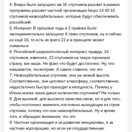
4
:
Вчера было запущено аж 16 спутников рассвет в рамках
программы рассвет частной организации бюро 14 40 16
спутников низкоорбитальных, которые будут обеспечивать
российский.
5
:
Интернет. В прошлые годы в 2 приёма было
экспериментально запущено 6 таких спутников, ну и сейчас
их ещё 16, то есть их всего 22 и в принципе может
появиться
6
:
Российский широкополосный интернет, правда, 16
спутников, извините, 22 спутников на такую огромную
страну, как наша. Не факт, что будет достаточно. Ну, что
называется, посмотрим. А самое главное, что это
7
:
Низкоорбитальные спутники, они на низкой высоте.
Соответственно, они цепляют атмосферу, соответственно,
недостаточно быстро приходят в негодность. Почему у
Илона маска такое дикое количество спутников? Не только
8
:
Для высокой, для высокого качества связи, но и для того,
чтобы постоянно заменять постоянно выходящие из строя
спутники, потому что они низкоорбитальные. Ну и кроме
того, я обращаю внимание, что это
9
:
Частная организация я за развитие инициативы, я за
частную корпорацию, но если уж государственную