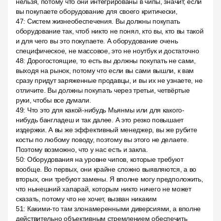
нельзя, потому что они интегрированы в чипы, значит, если
вы покупаете оборудование для своего критически,
47
:
Систем жизнеобеспечения. Вы должны покупать
оборудование так, чтоб никто не понял, кто вы, кто вы такой
и для чего вы это покупаете. А оборудование очень
специфическое, не массовое, это не ноутбук и достаточно
48
:
Дорогостоящие, то есть вы должны покупать не сами,
выходя на рынок, потому что если вы сами вышли, к вам
сразу придут заряженные продавцы, и вы их не узнаете, не
отличите. Вы должны покупать через третьи, четвёртые
руки, чтобы все думали.
49
:
Что это для какой-нибудь Мьянмы или для какого-
нибудь бангладеш и так далее. А это резко повышает
издержки. А вы же эффективный менеджер, вы же рубите
косты по любому поводу, поэтому вы этого не делаете.
Поэтому возможно, что у нас есть и закла.
50
:
Оборудования на уровне чипов, которые требуют
вообще. Во первых, они крайне сложно выявляются, а во
вторых, они требуют замены. Я вполне могу предположить,
что нынешний хапарай, которым никто ничего не может
сказать, потому что не хочет, вызван никаким
51
:
Какими-то там злонамеренными диверсиями, а вполне
действительно объективным стремлением обеспечить