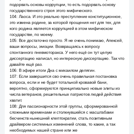
подорвать основы коррупции, то есть подорвать основу
государственного строя этого мифического.
104
:
Лаоса. И это реально преступление конституционное,
это измена родине, за которой прощения нет для тех, для
кого родина является коррупцией в этом мифическом
государстве, по моему.
105
:
Все достаточно просто. Я не очень понимаю, Алексей,
ваши вопросы, эмоции. Возвращаясь к вопросу
спонтанного пневмоторакса. У него ещё он тут целую
диссертацию написал, но интересную диссертацию. Так что
давайте ещё раз.
106
:
В эфире итоги Дна с михаилом делягин.
107
:
Если завершится сво очень правильная постановка
вопроса, если и не будет тотальной кровавой бани,
вероятно, сформируются принципиально новые элиты из
числа ветеранов, решительных патриотов людей действия
хватит.
108
:
Для пассионарности этой группы, сформированной
сложными временами и столкнувшейся с масштабами
бесчинств нынешней клептократии, стать позитивным
драйвером системных изменений слова, то какие, а так
необходимых нашей стране или же