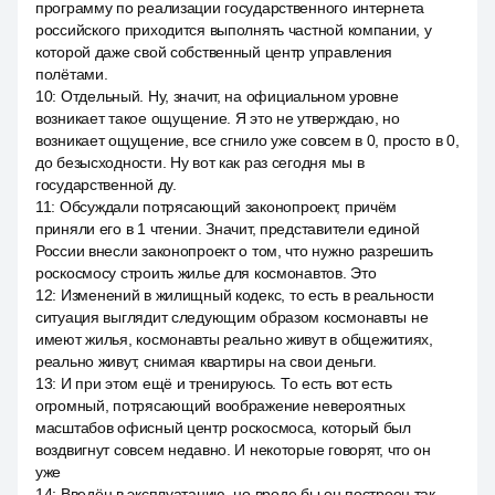
программу по реализации государственного интернета
российского приходится выполнять частной компании, у
которой даже свой собственный центр управления
полётами.
10
:
Отдельный. Ну, значит, на официальном уровне
возникает такое ощущение. Я это не утверждаю, но
возникает ощущение, все сгнило уже совсем в 0, просто в 0,
до безысходности. Ну вот как раз сегодня мы в
государственной ду.
11
:
Обсуждали потрясающий законопроект, причём
приняли его в 1 чтении. Значит, представители единой
России внесли законопроект о том, что нужно разрешить
роскосмосу строить жилье для космонавтов. Это
12
:
Изменений в жилищный кодекс, то есть в реальности
ситуация выглядит следующим образом космонавты не
имеют жилья, космонавты реально живут в общежитиях,
реально живут, снимая квартиры на свои деньги.
13
:
И при этом ещё и тренируюсь. То есть вот есть
огромный, потрясающий воображение невероятных
масштабов офисный центр роскосмоса, который был
воздвигнут совсем недавно. И некоторые говорят, что он
уже
14
:
Введён в эксплуатацию, но вроде бы он построен так,