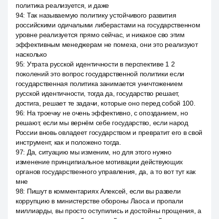
политика реализуется, и даже
94
:
Так называемую политику устойчивого развития
российскими одичалыми либерастами на государственном
уровне реализуется прямо сейчас, и никакое сво этим
эффективным менеджерам не помеха, они это реализуют
насколько
95
:
Утрата русской идентичности в перспективе 1 2
поколений это вопрос государственной политики если
государственная политика занимается уничтожением
русской идентичности, тогда да, государство решает,
достига, решает те задачи, которые оно перед собой 100.
96
:
На троечку не очень эффективно, с опозданием, но
решают, если мы вернём себе государство, если народ
России вновь овладеет государством и превратит его в свой
инструмент, как и положено тогда.
97
:
Да, ситуацию мы изменим, но для этого нужно
изменение принципиальное мотивации действующих
органов государственного управления, да, а то вот тут как
мне
98
:
Пишут в комментариях Алексей, если вы развели
коррупцию в министерстве обороны Лаоса и пропали
миллиарды, вы просто оступились и достойны прощения, а