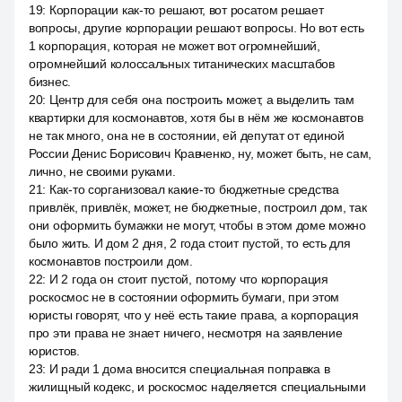
19
:
Корпорации как-то решают, вот росатом решает
вопросы, другие корпорации решают вопросы. Но вот есть
1 корпорация, которая не может вот огромнейший,
огромнейший колоссальных титанических масштабов
бизнес.
20
:
Центр для себя она построить может, а выделить там
квартирки для космонавтов, хотя бы в нём же космонавтов
не так много, она не в состоянии, ей депутат от единой
России Денис Борисович Кравченко, ну, может быть, не сам,
лично, не своими руками.
21
:
Как-то сорганизовал какие-то бюджетные средства
привлёк, привлёк, может, не бюджетные, построил дом, так
они оформить бумажки не могут, чтобы в этом доме можно
было жить. И дом 2 дня, 2 года стоит пустой, то есть для
космонавтов построили дом.
22
:
И 2 года он стоит пустой, потому что корпорация
роскосмос не в состоянии оформить бумаги, при этом
юристы говорят, что у неё есть такие права, а корпорация
про эти права не знает ничего, несмотря на заявление
юристов.
23
:
И ради 1 дома вносится специальная поправка в
жилищный кодекс, и роскосмос наделяется специальными