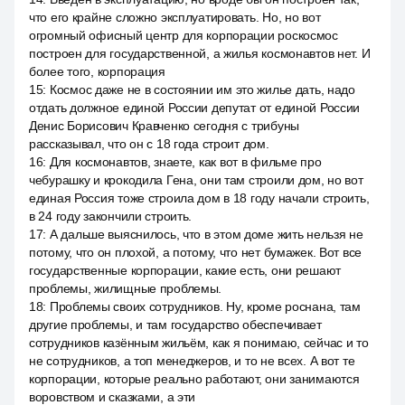
что его крайне сложно эксплуатировать. Но, но вот
огромный офисный центр для корпорации роскосмос
построен для государственной, а жилья космонавтов нет. И
более того, корпорация
15
:
Космос даже не в состоянии им это жилье дать, надо
отдать должное единой России депутат от единой России
Денис Борисович Кравченко сегодня с трибуны
рассказывал, что он с 18 года строит дом.
16
:
Для космонавтов, знаете, как вот в фильме про
чебурашку и крокодила Гена, они там строили дом, но вот
единая Россия тоже строила дом в 18 году начали строить,
в 24 году закончили строить.
17
:
А дальше выяснилось, что в этом доме жить нельзя не
потому, что он плохой, а потому, что нет бумажек. Вот все
государственные корпорации, какие есть, они решают
проблемы, жилищные проблемы.
18
:
Проблемы своих сотрудников. Ну, кроме роснана, там
другие проблемы, и там государство обеспечивает
сотрудников казённым жильём, как я понимаю, сейчас и то
не сотрудников, а топ менеджеров, и то не всех. А вот те
корпорации, которые реально работают, они занимаются
воровством и сказками, а эти