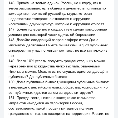
146
:
Причём не только единой России, но и кпрф, как я
вчера рассказывал, ну, в общем и целом есть политика по
замещению носителей русской культуры, которая
недостаточно толерантно относится к коррупции
носителями других культур, которые к коррупции относят.
147
:
Более толерантно и создают тем самым комфортные
условия для некоторой части одичалой бюрократии.
148
:
Давайте следующий вопрос в эфире итоги Дна с
михаилом делягиным Никита пишет слышал, от публичных
спикеров, что у нас по мигрантам, мол, не все так плохо из
них.
149
:
Всего 10% успели получить гражданство, и их можно
через ревизию гражданства легко выслать. Уважаемый
Никита, а можно. Можете вы не слушать идиотов, да ещё и
публичных? Да, публичные бывают.
150
:
Дома публичные бывают, женщины публичные бывают
в переводе с английского языка, общества, корпорации, но
вот публичных идиотов зачем вы здесь цитируете?
151
:
Прежде всего, никто не знает, какое количество
мигрантов находится на территории России,
соответственно, какой процент мигрантов получил
гражданство от тех, кто находится на территории России, не