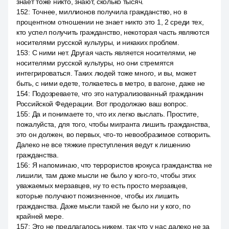
знает тоже никто, знают, сколько тысяч.
152
:
Точнее, миллионов получила гражданство, но в
процентном отношении не знает никто это 1, 2 среди тех,
кто успел получить гражданство, некоторая часть являются
носителями русской культуры, и никаких проблем.
153
:
С ними нет. Другая часть является носителями, не
носителями русской культуры, но они стремятся
интегрироваться. Таких людей тоже много, и вы, может
быть, с ними едете, толкаетесь в метро, в вагоне, даже не
154
:
Подозреваете, что это натурализованный гражданин
Российской Федерации. Вот продолжаю ваш вопрос.
155
:
Да и понимаете то, что их легко выслать. Простите,
пожалуйста, для того, чтобы мигранта лишить гражданства,
это он должен, во первых, что-то невообразимое сотворить.
Далеко не все тяжкие преступления ведут к лишению
гражданства.
156
:
Я напоминаю, что террористов крокуса гражданства не
лишили, там даже мысли не было у кого-то, чтобы этих
уважаемых мерзавцев, ну то есть просто мерзавцев,
которые получают пожизненное, чтобы их лишить
гражданства. Даже мысли такой не было ни у кого, по
крайней мере.
157
:
Это не предлагалось никем, так что у нас далеко не за