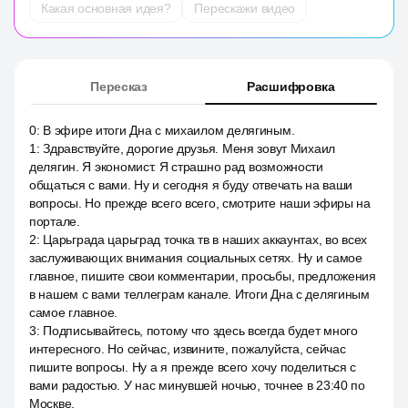
Какая основная идея?
Перескажи видео
Пересказ
Расшифровка
0
:
В эфире итоги Дна с михаилом делягиным.
1
:
Здравствуйте, дорогие друзья. Меня зовут Михаил
делягин. Я экономист. Я страшно рад возможности
общаться с вами. Ну и сегодня я буду отвечать на ваши
вопросы. Но прежде всего всего, смотрите наши эфиры на
портале.
2
:
Царьграда царьград точка тв в наших аккаунтах, во всех
заслуживающих внимания социальных сетях. Ну и самое
главное, пишите свои комментарии, просьбы, предложения
в нашем с вами теллеграм канале. Итоги Дна с делягиным
самое главное.
3
:
Подписывайтесь, потому что здесь всегда будет много
интересного. Но сейчас, извините, пожалуйста, сейчас
пишите вопросы. Ну а я прежде всего хочу поделиться с
вами радостью. У нас минувшей ночью, точнее в 23:40 по
Москве.