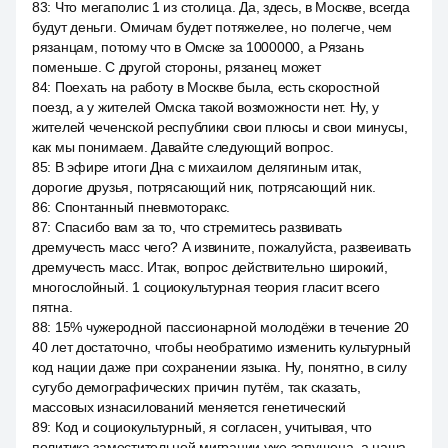
83
:
Что мегаполис 1 из столица. Да, здесь, в Москве, всегда
будут деньги. Омичам будет потяжелее, но полегче, чем
рязанцам, потому что в Омске за 1000000, а Рязань
поменьше. С другой стороны, рязанец может
84
:
Поехать на работу в Москве была, есть скоростной
поезд, а у жителей Омска такой возможности нет. Ну, у
жителей чеченской республики свои плюсы и свои минусы,
как мы понимаем. Давайте следующий вопрос.
85
:
В эфире итоги Дна с михаилом делягиным итак,
дорогие друзья, потрясающий ник, потрясающий ник.
86
:
Спонтанный пневмоторакс.
87
:
Спасибо вам за то, что стремитесь развивать
дремучесть масс чего? А извините, пожалуйста, развеивать
дремучесть масс. Итак, вопрос действительно широкий,
многослойный. 1 социокультурная теория гласит всего
пятна.
88
:
15% чужеродной пассионарной молодёжи в течение 20
40 лет достаточно, чтобы необратимо изменить культурный
код нации даже при сохранении языка. Ну, понятно, в силу
сугубо демографических причин путём, так сказать,
массовых изнасилований меняется генетический
89
:
Код и социокультурный, я согласен, учитывая, что
политика заместительной миграции уже запущена, а наша