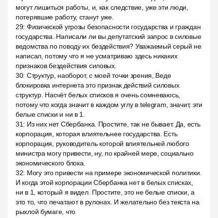
могут лишиться работы, и, как следствие, уже эти люди,
потерявшие работу, станут уже.
29
:
Физической угрозы безопасности государства и граждан
государства. Написали ли вы депутатский запрос в силовые
ведомства по поводу их бездействия? Уважаемый серый не
написал, потому что я не усматриваю здесь никаких
признаков бездействия силовых.
30
:
Структур, наоборот, с моей точки зрения, Веде
блокировка интернета это признак действий силовых
структур. Насчёт белых списков я очень сомневаюсь,
потому что когда значит в каждом углу в telegram, значит, эти
белые списки и ни в 1.
31
:
Из них нет Сбербанка. Простите, так не бывает. Да, есть
корпорация, которая влиятельнее государства. Есть
корпорация, руководитель которой влиятельней любого
министра могу привести, ну, по крайней мере, социально
экономического блока.
32
:
Могу это привести на примере экономической политики.
И когда этой корпорации Сбербанка нет в белых списках,
ни в 1, который я видел. Простите, это не белые списки, а
это то, что печатают в рулонах. И желательно без текста на
рыхлой бумаге, что