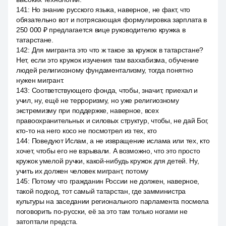
141
:
Но знание русского языка, наверное, не факт, что
обязательно вот и потрясающая формулировка зарплата в
250 000 ₽ предлагается вице руководителю кружка в
татарстане.
142
:
Для мигранта это что ж такое за кружок в татарстане?
Нет, если это кружок изучения там ваххабизма, обучение
людей религиозному фундаментализму, тогда понятно
нужен мигрант.
143
:
Соответствующего фонда, чтобы, значит, приехал и
учил, ну, ещё не терроризму, но уже религиозному
экстремизму при поддержке, наверное, всех
правоохранительных и силовых структур, чтобы, не дай Бог,
кто-то на него косо не посмотрел из тех, кто
144
:
Поведуют Ислам, а не извращение ислама или тех, кто
хочет, чтобы его не взрывали. А возможно, что это просто
кружок умелой ручки, какой-нибудь кружок для детей. Ну,
учить их должен человек мигрант, потому
145
:
Потому что гражданин России не должен, наверное,
такой подход, тот самый татарстан, где замминистра
культуры на заседании регионального парламента посмела
поговорить по-русски, её за это там только ногами не
затоптали предста.