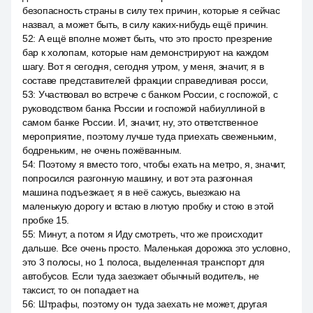
безопасность страны в силу тех причин, которые я сейчас
назвал, а может быть, в силу каких-нибудь ещё причин.
52
:
А ещё вполне может быть, что это просто презрение
бар к холопам, которые нам демонстрируют на каждом
шагу. Вот я сегодня, сегодня утром, у меня, значит, я в
составе представителей фракции справедливая росси,
53
:
Участвовал во встрече с банком России, с госпожой, с
руководством банка России и госпожой набиуллиной в
самом банке России. И, значит, ну, это ответственное
мероприятие, поэтому лучше туда приехать свеженьким,
бодреньким, не очень пожёванным.
54
:
Поэтому я вместо того, чтобы ехать на метро, я, значит,
попросился разгонную машину, и вот эта разгонная
машина подъезжает, я в неё сажусь, выезжаю на
маленькую дорогу и встаю в лютую пробку и стою в этой
пробке 15.
55
:
Минут, а потом я Иду смотреть, что же происходит
дальше. Все очень просто. Маленькая дорожка это условно,
это 3 полосы, но 1 полоса, выделенная транспорт для
автобусов. Если туда заезжает обычный водитель, не
таксист, то он попадает на
56
:
Штрафы, поэтому он туда заехать не может, другая