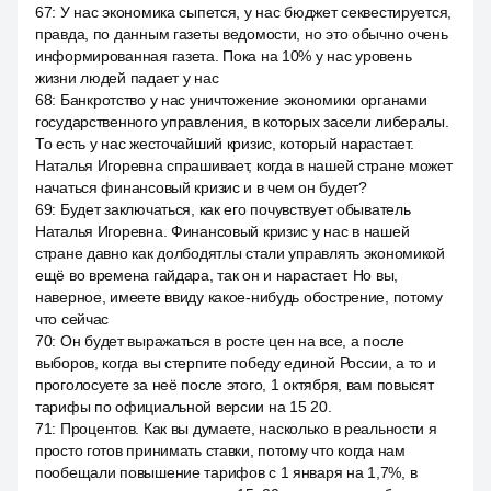
67
:
У нас экономика сыпется, у нас бюджет секвестируется,
правда, по данным газеты ведомости, но это обычно очень
информированная газета. Пока на 10% у нас уровень
жизни людей падает у нас
68
:
Банкротство у нас уничтожение экономики органами
государственного управления, в которых засели либералы.
То есть у нас жесточайший кризис, который нарастает.
Наталья Игоревна спрашивает, когда в нашей стране может
начаться финансовый кризис и в чем он будет?
69
:
Будет заключаться, как его почувствует обыватель
Наталья Игоревна. Финансовый кризис у нас в нашей
стране давно как долбодятлы стали управлять экономикой
ещё во времена гайдара, так он и нарастает. Но вы,
наверное, имеете ввиду какое-нибудь обострение, потому
что сейчас
70
:
Он будет выражаться в росте цен на все, а после
выборов, когда вы стерпите победу единой России, а то и
проголосуете за неё после этого, 1 октября, вам повысят
тарифы по официальной версии на 15 20.
71
:
Процентов. Как вы думаете, насколько в реальности я
просто готов принимать ставки, потому что когда нам
пообещали повышение тарифов с 1 января на 1,7%, в