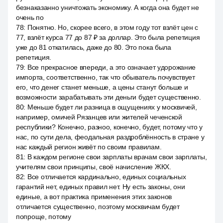
безнаказанно уничтожать экономику. А когда она будет не
очень по
78
:
Понятно. Но, скорее всего, в этом году тот взлёт цен с
77, взлёт курса 77 до 87 ₽ за доллар. Это была репетиция
уже до 81 откатилась, даже до 80. Это пока была
репетиция.
79
:
Все прекрасное впереди, а это означает удорожание
импорта, соответственно, так что обыватель почувствует
его, что денег станет меньше, а цены станут больше и
возможности зарабатывать эти деньги будет существенно.
80
:
Меньше будет ли разница в ощущениях у москвичей,
например, омичей Рязанцев или жителей чеченской
республики? Конечно, разноо, конечно, будет, потому что у
нас, по сути дела, феодальная раздроблённость в стране у
нас каждый регион живёт по своим правилам.
81
:
В каждом регионе свои зарплаты врачам свои зарплаты,
учителям свои принципы, своё начисление ЖКХ.
82
:
Все отличается кардинально, единых социальных
гарантий нет, единых правил нет. Ну есть законы, они
единые, а вот практика применения этих законов
отличается существенно, поэтому москвичам будет
попроще, потому