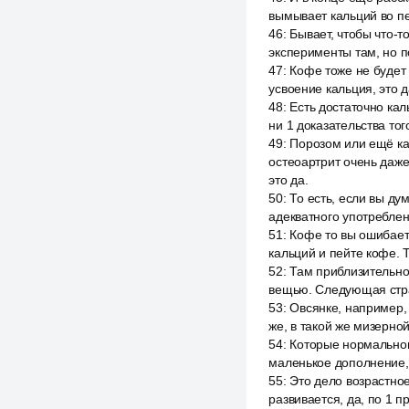
вымывает кальций во пе
46
:
Бывает, чтобы что-т
эксперименты там, но п
47
:
Кофе тоже не будет 
усвоение кальция, это 
48
:
Есть достаточно ка
ни 1 доказательства тог
49
:
Порозом или ещё как
остеоартрит очень даже
это да.
50
:
То есть, если вы ду
адекватного употреблен
51
:
Кофе то вы ошибает
кальций и пейте кофе. Т
52
:
Там приблизительно
вещью. Следующая страш
53
:
Овсянке, например, 
же, в такой же мизерно
54
:
Которые нормальном
маленькое дополнение, 
55
:
Это дело возрастное
развивается, да, по 1 