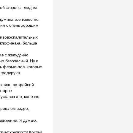
угой стороны, людям
ркумина все известно.
ния с очень хорошим
тивовоспалительных
диклофинака, больше
еме с желудочно
но безопасный. Ну и
ть ферментов, которые
градируют.
 хрящ, по крайней
оторое
уставов это, конечно
прошлом видео,
 движений. Я думаю,
вует хрупкости Костей,