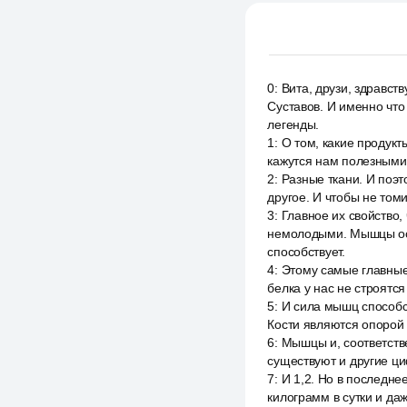
0
:
Вита, друзи, здравст
Суставов. И именно что
легенды.
1
:
О том, какие продукт
кажутся нам полезными 
2
:
Разные ткани. И поэ
другое. И чтобы не томи
3
:
Главное их свойство,
немолодыми. Мышцы осл
способствует.
4
:
Этому самые главные 
белка у нас не строятс
5
:
И сила мышц способст
Кости являются опорой 
6
:
Мышцы и, соответстве
существуют и другие ц
7
:
И 1,2. Но в последне
килограмм в сутки и да