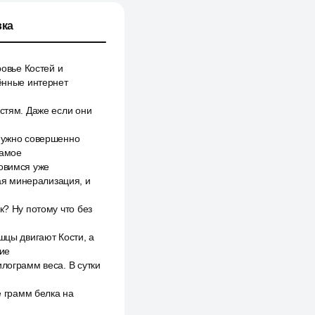
ка
ровье Костей и
нённые интернет
остям. Даже если они
 нужно совершенно
самое
новимся уже
ая минерализация, и
к? Ну потому что без
шцы двигают Кости, а
кие
лограмм веса. В сутки
е грамм белка на