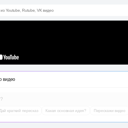
 из Youtube, Rutube, VK видео
о видео
т?
Дай краткий пересказ
Какая основная идея?
Перескажи видео