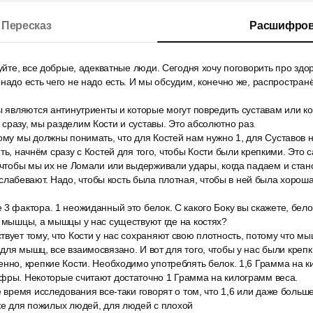
Пересказ
Расшифров
вуйте, все добрые, адекватные люди. Сегодня хочу поговорить про здо
 надо есть чего не надо есть. И мы обсудим, конечно же, распростра
ы являются антинутриенты и которые могут повредить суставам или к
сразу, мы разделим Кости и суставы. Это абсолютно раз.
тому мы должны понимать, что для Костей нам нужно 1, для Суставов
ть, начнём сразу с Костей для того, чтобы Кости были крепкими. Это 
 чтобы мы их не Ломали или выдерживали удары, когда падаем и ста
абевают. Надо, чтобы кость была плотная, чтобы в ней была хорош
3 фактора. 1 неожиданный это белок. С какого Боку вы скажете, бело
я мышцы, а мышцы у нас существуют где на костях?
вует тому, что Кости у нас сохраняют свою плотность, потому что мы
для мышц, все взаимосвязано. И вот для того, чтобы у нас были креп
нно, крепкие Кости. Необходимо употреблять белок. 1,6 Грамма на ки
ифры. Некоторые считают достаточно 1 Грамма на килограмм веса.
е время исследования все-таки говорят о том, что 1,6 или даже больш
же для пожилых людей, для людей с плохой