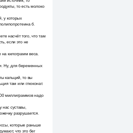
ший источник, то
родукты, то есть молоко
й, у которых
полипопротеина б.
те насчёт того, что там
ть, если это не
м на килограмм веса.
и. Ну, для беременных
ты кальций, то вы
ция там или глюконат.
000 миллиграммов надо
у нас суставы,
ножечку разрушается.
ессы, которые раньше
умают, что это бег