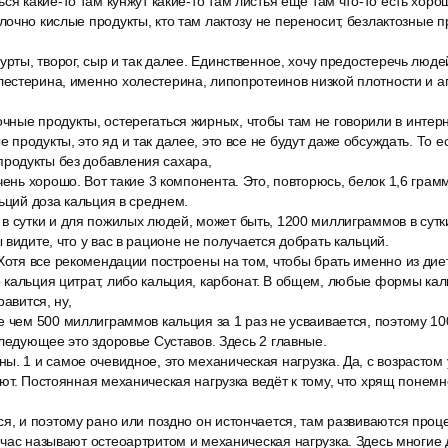
ся какие-то там кунжут какие-то там листья ещё там что-то есть хоро
очно кислые продукты, кто там лактозу не переносит, безлактозные п
урты, творог, сыр и так далее. Единственное, хочу предостеречь люде
естерина, именно холестерина, липопротеинов низкой плотности и а
ые продукты, остерегаться жирных, чтобы там не говорили в интерне
родукты, это яд и так далее, это все не будут даже обсуждать. То ес
одукты без добавления сахара,
чень хорошо. Вот такие 3 компонента. Это, повторюсь, белок 1,6 грам
льций доза кальция в среднем.
в сутки и для пожилых людей, может быть, 1200 миллиграммов в сутк
 видите, что у вас в рационе не получается добрать кальций.
Хотя все рекомендации построены на том, чтобы брать именно из дие
кальция цитрат, либо кальция, карбонат. В общем, любые формы каль
равится, ну,
е чем 500 миллиграммов кальция за 1 раз не усваивается, поэтому 1
Следующее это здоровье Суставов. Здесь 2 главные.
. 1 и самое очевидное, это механическая нагрузка. Да, с возрастом 
ют. Постоянная механическая нагрузка ведёт к тому, что хрящ понем
ся, и поэтому рано или поздно он истончается, там развиваются проц
час называют остеоартритом и механическая нагрузка. Здесь многие д