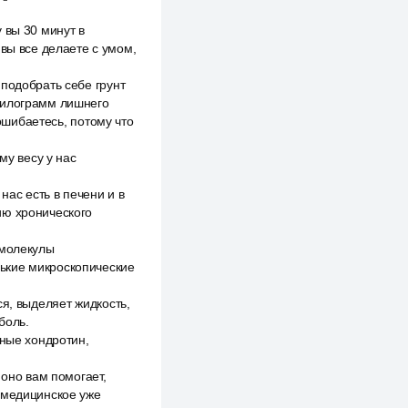
 вы 30 минут в
 вы все делаете с умом,
подобрать себе грунт
0 килограмм лишнего
 ошибаетесь, потому что
му весу у нас
нас есть в печени и в
ию хронического
 молекулы
ькие микроскопические
я, выделяет жидкость,
боль.
рные хондротин,
 оно вам помогает,
 медицинское уже