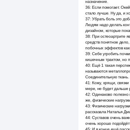
назначение.
36
:
Если помогает. Окей
стало лучше. Ну да, и х
37
:
Убрать боль это доб
Людям надо делать кон
дизайном, которые пок
38
:
При остеоартрите я
средств понятное дело,
побочных эффектов как
39
:
Себе угробить почки
кишечным трактом, но п
40
:
Ещё 1 такая перспек
называются металлопро
Соединительную ткань.
41
:
Кожу, хрящи, связки
мере, не будет дальше 
42
:
Одинаково полезно 
же, физические нагруз
43
:
Физические нагрузк
рассказала Наталья Дми
44
:
Суставов очень важ
очень хорошо подойдёт 
45
:
И в конце ещё расск