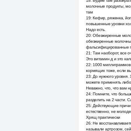
18
:
Будем там разбирать
молочные продукты, мол
там
19
:
Кефир, ряженка, йог
повышенные уровни хол
Надо есть.
20
:
Обезжиренные молочн
обезжиренные молочные п
фальсифицированные пр
21
:
Там наоборот, все о
Это витамин д и это ка
22
:
1000 миллиграммов 
кормящих тоже, если вы
23
:
До нужного уровня. 
можете применять либо 
Неважно, что, что вам н
24
:
Помните, что больш
разделить на 2 части. 
25
:
Действующие причины
естественно, не молоде
Хрящ практически
26
:
Не восстанавливает
называли артрозом, сей