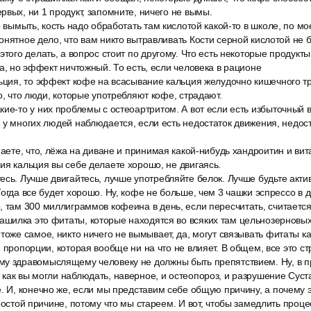
рвых, ни 1 продукт, запомните, ничего не вымы.
о вымыть, кость надо обработать там кислотой какой-то в школе, по м
онятное дело, что вам никто вытравливать Кости серной кислотой не б
этого делать, а вопрос стоит по другому. Что есть некоторые продукт
да, но эффект ничтожный. То есть, если человека в рационе
льция, то эффект кофе на всасывание кальция желудочно кишечного тр
о, что люди, которые употребляют кофе, страдают.
ие-то у них проблемы с остеоартритом. А вот если есть избыточный ве
 у многих людей наблюдается, если есть недостаток движения, недо
маете, что, лёжа на диване и принимая какой-нибудь хандроитин и вита
ия кальция вы себе делаете хорошо, не двигаясь.
есь. Лучше двигайтесь, лучше употребляйте белок. Лучше будьте акт
огда все будет хорошо. Ну, кофе не больше, чем 3 чашки эспрессо в д
, там 300 миллиграммов кофеина в день, если пересчитать, считает
илка это фитаты, которые находятся во всяких там цельнозерновых 
тоже самое, никто ничего не вымывает, да, могут связывать фитаты ка
й пропорции, которая вообще ни на что не влияет. В общем, все это с
у здравомыслящему человеку не должны быть препятствием. Ну, в пр
как вы могли наблюдать, наверное, и остеопороз, и разрушение Суст
. И, конечно же, если мы представим себе общую причину, а почему э
простой причине, потому что мы стареем. И вот, чтобы замедлить проц