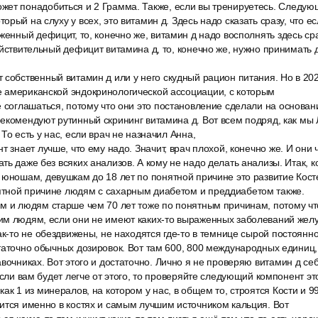
ет понадобиться и 2 Грамма. Также, если вы тренируетесь. Следую
рый на слуху у всех, это витамин д. Здесь надо сказать сразу, что е
женный дефицит, то, конечно же, витамин д надо восполнять здесь сра
ействительный дефицит витамина д, то, конечно же, нужно принимать д
 собственный витамин д или у него скудный рацион питания. Но в 20
 американской эндокринологической ассоциации, с которым
 соглашаться, потому что они это постановление сделали на основа
екомендуют рутинный скрининг витамина д. Вот всем подряд, как мы
То есть у нас, если врач не назначил Анна,
т знает лучше, что ему надо. Значит, врач плохой, конечно же. И они
ть даже без всяких анализов. А кому не надо делать анализы. Итак, 
 юношам, девушкам до 18 лет по понятной причине это развитие Кос
тной причине людям с сахарным диабетом и преддиабетом также.
м и людям старше чем 70 лет тоже по понятным причинам, потому чт
им людям, если они не имеют каких-то выраженных заболеваний жел
ак-то не обездвижены, не находятся где-то в темнице сырой постоянн
таточно обычных дозировок. Вот там 600, 800 международных единиц,
вочниках. Вот этого и достаточно. Лично я не проверяю витамин д се
Если вам будет легче от этого, то проверяйте следующий компонент эт
ак 1 из минералов, на котором у нас, в общем то, строятся Кости и 
ится именно в костях и самым лучшим источником кальция. Вот