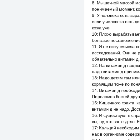
8
:
Мышечной массой мож
понимаемый момент, кото
9
:
У человека есть выра
если у человека есть д
кожа уже
10
:
Плохо вырабатывает
большое постановление
11
:
Я не вижу смысла не
исследований. Они не р
обязательно витамин д. 
12
:
На витамин д пациен
надо витамин д принима
13
:
Надо детям там или
кормящим тоже по поня
14
:
Витамин д необходи
Переломов Костей друг
15
:
Кишечного тракта, к
витамин д не надо. Дос
16
:
И существуют в спра
вы, ну, это ваше дело. 
17
:
Кальций необходим к
нас в организме содерж