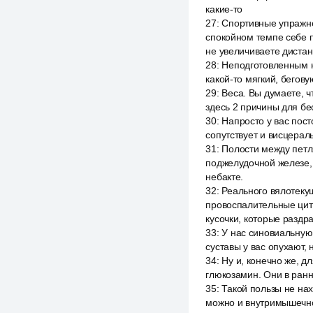
какие-то
27
:
Спортивные упражнен
спокойном темпе себе п
не увеличиваете диста
28
:
Неподготовленным н
какой-то мягкий, бегову
29
:
Веса. Вы думаете, ч
здесь 2 причины для бес
30
:
Напросто у вас пост
сопутствует и висцерал
31
:
Полости между петля
поджелудочной железе, 
небакте.
32
:
Реального вялотеку
провоспалительные цит
кусочки, которые раздр
33
:
У нас синовиальную 
суставы у вас опухают, 
34
:
Ну и, конечно же, д
глюкозамин. Они в ранн
35
:
Такой пользы не нах
можно и внутримышечно,