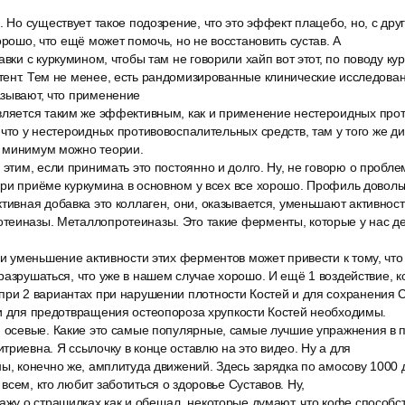
. Но существует такое подозрение, что это эффект плацебо, но, с др
орошо, что ещё может помочь, но не восстановить сустав. А
авки с куркумином, чтобы там не говорили хайп вот этот, по поводу ку
тент. Тем не менее, есть рандомизированные клинические исследова
азывают, что применение
вляется таким же эффективным, как и применение нестероидных про
 что у нестероидных противовоспалительных средств, там у того же 
 минимум можно теории.
 этим, если принимать это постоянно и долго. Ну, не говорю о пробл
ри приёме куркумина в основном у всех все хорошо. Профиль доволь
тивная добавка это коллаген, они, оказывается, уменьшают активнос
теиназы. Металлопротеиназы. Это такие ферменты, которые у нас де
 и уменьшение активности этих ферментов может привести к тому, что
разрушаться, что уже в нашем случае хорошо. И ещё 1 воздействие, к
при 2 вариантах при нарушении плотности Костей и для сохранения С
ки для предотвращения остеопороза хрупкости Костей необходимы.
и осевые. Какие это самые популярные, самые лучшие упражнения в 
триевна. Я ссылочку в конце оставлю на это видео. Ну а для
ны, конечно же, амплитуда движений. Здесь зарядка по амосову 1000
всем, кто любит заботиться о здоровье Суставов. Ну,
ажу о страшилках как и обещал, некоторые думают, что кофе способст