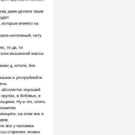
оему даже делали такие
удет.
ы, которые влияют на
акта ничтожный, нету
с, то да, то
статок мышечной массы
мин д, кстати, без
ивными и употребляйте
ень.
ся абсолютно хорошей
крупах, в бобовых, в
льцием. Ну и что, опять
трашилки.
инципе, на этом все и
авов.
то все у человека
ессы старения, можно