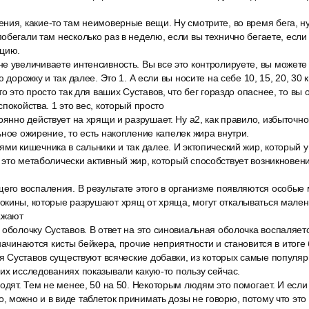
ия, какие-то там неимоверные вещи. Ну смотрите, во время бега, ну
обегали там несколько раз в неделю, если вы технично бегаете, если
нцию.
е увеличиваете интенсивность. Вы все это контролируете, вы можете 
ю дорожку и так далее. Это 1. А если вы носите на себе 10, 15, 20, 3
то это просто так для ваших Суставов, что бег гораздо опаснее, то вы
покойства. 1 это вес, который просто
оянно действует на хрящи и разрушает. Ну a2, как правило, избыточно
ьное ожирение, то есть накопление капелек жира внутри.
ми кишечника в сальники и так далее. И эктопический жир, который у 
это метаболически активный жир, который способствует возникновен
щего воспаления. В результате этого в организме появляются особые
окины, которые разрушают хрящ от хряща, могут откалываться мален
ажают
оболочку Суставов. В ответ на это синовиальная оболочка воспаляетс
начинаются кисты бейкера, прочие неприятности и становится в итоге 
ля Суставов существуют всяческие добавки, из которых самые популя
их исследованиях показывали какую-то пользу сейчас.
одят. Тем не менее, 50 на 50. Некоторым людям это помогает. И если
 можно и в виде таблеток принимать дозы не говорю, потому что это