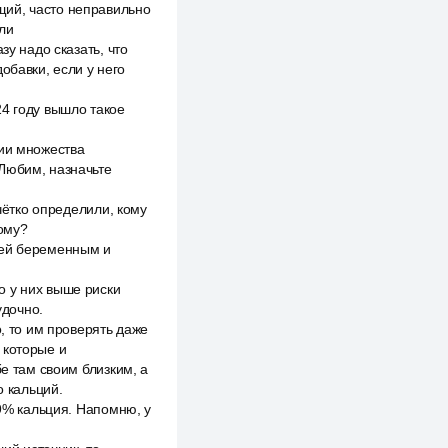
щий, часто неправильно
сли
зу надо сказать, что
обавки, если у него
24 году вышло такое
нии множества
 Любим, назначьте
 чётко определили, кому
кому?
тей беременным и
о у них выше риски
удочно.
о, то им проверять даже
 которые и
бе там своим близким, а
о кальций.
99% кальция. Напомню, у