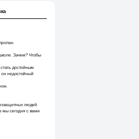
ка
пропан.
 школе. Зачем? Чтобы
 стать достойным
о он недостойный
ное.
беззащитных людей.
е мы сегодня с вами