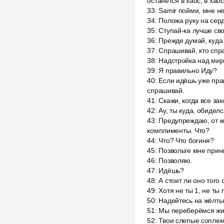
останется в хаос, в хао
33
:
Samir пойми, мне не
34
:
Положа руку на серд
35
:
Ступай-ка лучше сво
36
:
Прежде думай, куда 
37
:
Спрашивай, кто спра
38
:
Надстройка над мир
39
:
Я правильно Иду?
40
:
Если идёшь уже прав
спрашивай.
41
:
Скажи, когда все за
42
:
Ау, ты куда, обиделс
43
:
Предупреждаю, от ко
комплименты. Что?
44
:
Что? Что богиня?
45
:
Позвольте мне прин
46
:
Позволяю.
47
:
Идёшь?
48
:
А стоит ли оно того 
49
:
Хотя не ты 1, не ты
50
:
Надейтесь на жёлты
51
:
Мы переберёмся жить
52
:
Твои слепые соплем