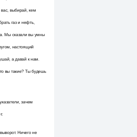
 вас, выбирай, кем
брать газ и нефть,
да. Мы сказали вы умны
другом, настоящий
ушай, а давай к нам.
Кто вы такие? Ты будешь
 указатели, зачем
т.
выворот. Ничего не