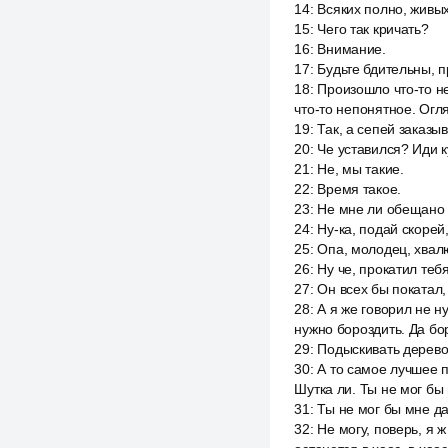
14
:
Всяких полно, живы
15
:
Чего так кричать?
16
:
Внимание.
17
:
Будьте бдительны, п
18
:
Произошло что-то н
что-то непонятное. Огл
19
:
Так, а сепей заказы
20
:
Че уставился? Иди 
21
:
Не, мы такие.
22
:
Время такое.
23
:
Не мне ли обещано и
24
:
Ну-ка, подай скорей
25
:
Опа, молодец, хвал
26
:
Ну че, прокатил теб
27
:
Он всех бы покатал,
28
:
А я же говорил не н
нужно бороздить. Да бо
29
:
Подыскивать дерево
30
:
А то самое лучшее 
Шутка ли. Ты не мог бы
31
:
Ты не мог бы мне да
32
:
Не могу, поверь, я 