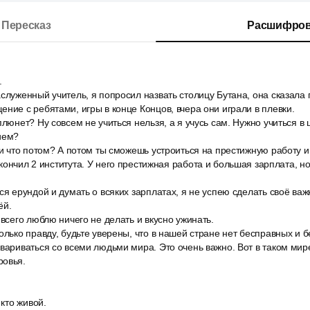
Пересказ
Расшифров
.
служенный учитель, я попросил назвать столицу Бутана, она сказала 
ние с ребятами, игры в конце Концов, вчера они играли в плевки.
плюнет? Ну совсем не учиться нельзя, а я учусь сам. Нужно учиться в
ием?
 и что потом? А потом ты сможешь устроиться на престижную работу и
кончил 2 института. У него престижная работа и большая зарплата, н
ся ерундой и думать о всяких зарплатах, я не успею сделать своё важ
ёй.
 всего люблю ничего не делать и вкусно ужинать.
олько правду, будьте уверены, что в нашей стране нет бесправных и 
вариваться со всеми людьми мира. Это очень важно. Вот в таком мир
ровья.
 кто живой.