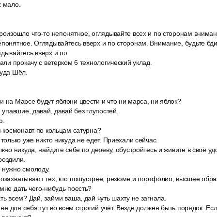
х мало.
роизошло что-то непонятное, оглядывайте всех и по сторонам вниман
епонятное. Оглядывайтесь вверх и по сторонам. Внимание, будьте б
ядывайтесь вверх и по
вали прокачу с ветерком 6 технологический уклад.
куда Шёл.
 на Марсе будут яблони цвести и что ни марса, ни яблок?
, упавшие, давай, давай без глупостей.
ю.
я космонавт по кольцам сатурна?
 только уже никто никуда не едет. Приехали сейчас.
ужно никуда, найдите себе по дереву, обустройтесь и живите в своё уд
роздили.
 нужно смолоду.
позахватывают тех, кто пошустрее, резюме и портфолио, высшее образ
 мне дать чего-нибудь поесть?
ть всем? Дай, займи ваша, дай чуть шахту не загнала.
ж не для себя тут во всем строгий учёт. Везде должен быть порядок. Ес