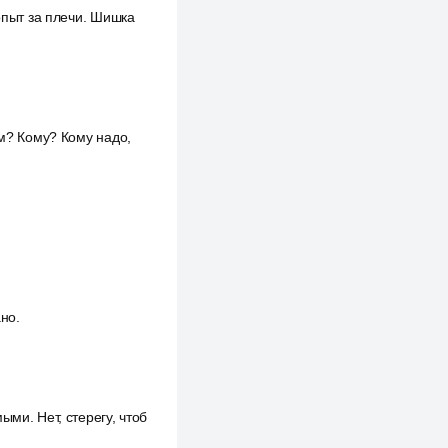
 опыт за плечи. Шишка
ам? Кому? Кому надо,
но.
ми. Нет, стерегу, чтоб