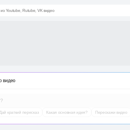
 из Youtube, Rutube, VK видео
о видео
т?
Дай краткий пересказ
Какая основная идея?
Перескажи видео