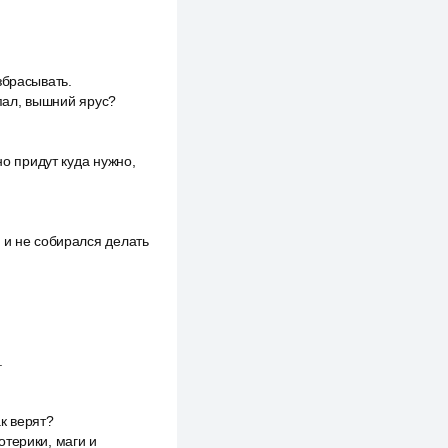
збрасывать.
опал, вышний ярус?
но придут куда нужно,
 и не собирался делать
.
ак верят?
отерики, маги и