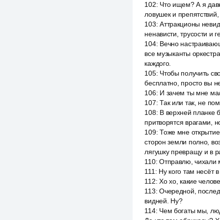
102
:
Что ищем? А я дав
ловушек и препятствий,
103
:
Аттракционы невид
ненависти, трусости и 
104
:
Вечно настраивающ
все музыканты оркестр
каждого.
105
:
Чтобы получить сво
бесплатно, просто вы н
106
:
И зачем ты мне мал
107
:
Так или так, не по
108
:
В верхней планке 
притворятся врагами, н
109
:
Тоже мне открытие,
сторон земли полно, воз
лягушку превращу и в pa
110
:
Отправлю, чихали м
111
:
Ну кого там несёт 
112
:
Хо хо, какие челов
113
:
Очередной, последн
видней. Ну?
114
:
Чем богаты мы, люд