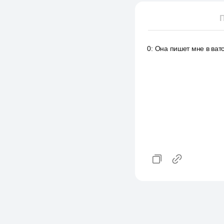
П
0
:
Она пишет мне в ватс