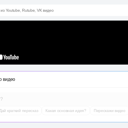
 из Youtube, Rutube, VK видео
о видео
т?
Дай краткий пересказ
Какая основная идея?
Перескажи видео