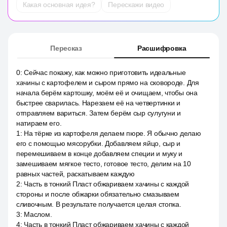
Какая основная идея?
Перескажи видео
Пересказ
Расшифровка
0
:
Сейчас покажу, как можно приготовить идеальные
хачины с картофелем и сыром прямо на сковороде. Для
начала берём картошку, моём её и очищаем, чтобы она
быстрее сварилась. Нарезаем её на четвертинки и
отправляем вариться. Затем берём сыр сулугуни и
натираем его.
1
:
На тёрке из картофеля делаем пюре. Я обычно делаю
его с помощью мясорубки. Добавляем яйцо, сыр и
перемешиваем в конце добавляем специи и муку и
замешиваем мягкое тесто, готовое тесто, делим на 10
равных частей, раскатываем каждую
2
:
Часть в тонкий Пласт обжариваем хачины с каждой
стороны и после обжарки обязательно смазываем
сливочным. В результате получается целая стопка.
3
:
Маслом.
4
:
Часть в тонкий Пласт обжариваем хачины с каждой