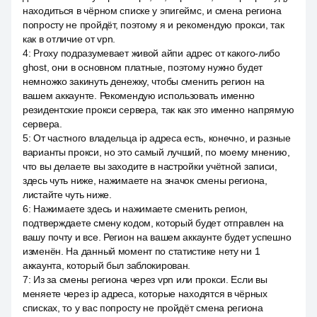
находиться в чёрном списке у эпигеймс, и смена региона
попросту не пройдёт, поэтому я и рекомендую прокси, так
как в отличие от vpn.
4
:
Proxy подразумевает живой айпи адрес от какого-либо
ghost, они в основном платные, поэтому нужно будет
немножко закинуть денежку, чтобы сменить регион на
вашем аккаунте. Рекомендую использовать именно
резидентские прокси сервера, так как это именно напрямую
сервера.
5
:
От частного владельца ip адреса есть, конечно, и разные
варианты прокси, но это самый лучший, по моему мнению,
что вы делаете вы заходите в настройки учётной записи,
здесь чуть ниже, нажимаете на значок смены региона,
листайте чуть ниже.
6
:
Нажимаете здесь и нажимаете сменить регион,
подтверждаете смену кодом, который будет отправлен на
вашу почту и все. Регион на вашем аккаунте будет успешно
изменён. На данный момент по статистике нету ни 1
аккаунта, который был заблокирован.
7
:
Из за смены региона через vpn или прокси. Если вы
меняете через ip адреса, которые находятся в чёрных
списках, то у вас попросту не пройдёт смена региона