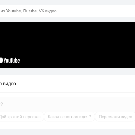
 из Youtube, Rutube, VK видео
о видео
т?
Дай краткий пересказ
Какая основная идея?
Перескажи видео