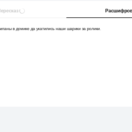
ересказ
Расшифров
миланы в домике да укатились наши шарики за ролики.