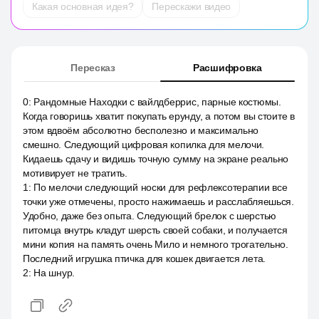
Какая основная идея?
Перескажи видео
Пересказ
Расшифровка
0
:
Рандомные Находки с вайлдберрис, парные костюмы.
Когда говоришь хватит покупать ерунду, а потом вы стоите в
этом вдвоём абсолютно бесполезно и максимально
смешно. Следующий цифровая копилка для мелочи.
Кидаешь сдачу и видишь точную сумму на экране реально
мотивирует не тратить.
1
:
По мелочи следующий носки для рефлексотерапии все
точки уже отмечены, просто нажимаешь и расслабляешься.
Удобно, даже без опыта. Следующий брелок с шерстью
питомца внутрь кладут шерсть своей собаки, и получается
мини копия на память очень Мило и немного трогательно.
Последний игрушка птичка для кошек двигается лета.
2
:
На шнур.