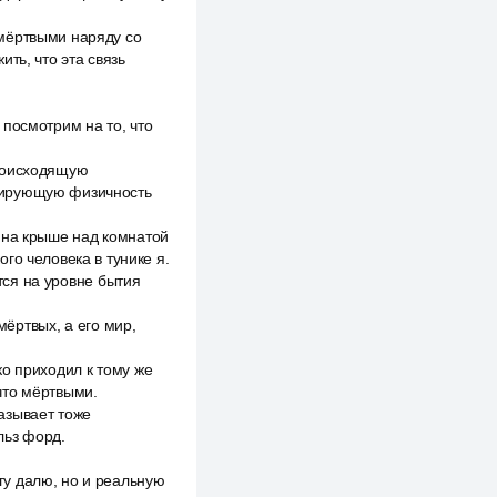
 мёртвыми наряду со
ть, что эта связь
посмотрим на то, что
происходящую
окирующую физичность
 на крыше над комнатой
го человека в тунике я.
ится на уровне бытия
мёртвых, а его мир,
о приходил к тому же
что мёртвыми.
азывает тоже
льз форд.
гу далю, но и реальную