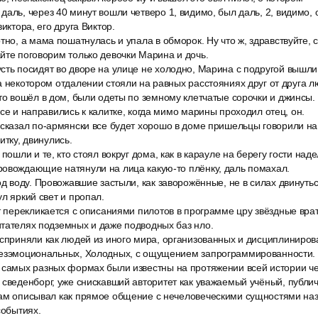
аль, через 40 минут вошли четверо 1, видимо, был даль, 2, видимо,
виктора, его друга Виктор.
тно, а мама пошатнулась и упала в обморок. Ну что ж, здравствуйте, ск
йте поговорим только девочки Марина и дочь.
ть посидят во дворе на улице не холодно, Марина с подругой вышли 
а некотором отдалении стояли на равных расстояниях друг от друга л
то вошёл в дом, были одеты по земному клетчатые сорочки и джинсы. Ч
все и направились к калитке, когда мимо марины проходил отец, он.
 сказал по-армянски все будет хорошо в доме пришельцы говорили н
итку, двинулись.
 пошли и те, кто стоял вокруг дома, как в карауле на берегу гости на
ровождающие натянули на лица какую-то плёнку, даль помахал.
од воду. Провожавшие застыли, как заворожённые, не в силах двинутьс
л яркий свет и пропал.
т перекликается с описаниями пилотов в программе цру звёздные врат
итателях подземных и даже подводных баз нло.
сприняли как людей из иного мира, организованных и дисциплинирова
безэмоциональных, Холодных, с ощущением запрограммированности.
 самых разных формах были известны на протяжении всей истории че
 сведенборг, уже снискавший авторитет как уважаемый учёный, публ
сам описывал как прямое общение с нечеловеческими сущностями наз
событиях.