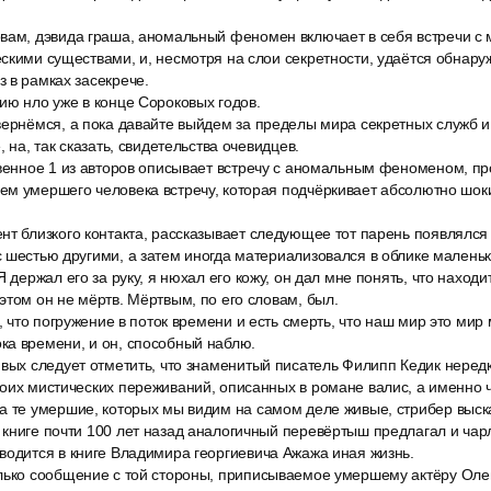
вам, дэвида граша, аномальный феномен включает в себя встречи с
скими существами, и, несмотря на слои секретности, удаётся обнаружи
 в рамках засекрече.
ию нло уже в конце Сороковых годов.
вернёмся, а пока давайте выйдем за пределы мира секретных служб и 
, на, так сказать, свидетельства очевидцев.
твенное 1 из авторов описывает встречу с аномальным феноменом, 
ем умершего человека встречу, которая подчёркивает абсолютно ш
нт близкого контакта, рассказывает следующее тот парень появлялся
 шестью другими, а затем иногда материализовался в облике маленько
Я держал его за руку, я нюхал его кожу, он дал мне понять, что наход
этом он не мёртв. Мёртвым, по его словам, был.
л, что погружение в поток времени и есть смерть, что наш мир это мир 
ка времени, и он, способный наблю.
ивых следует отметить, что знаменитый писатель Филипп Кедик нередк
оих мистических переживаний, описанных в романе валис, а именно 
а те умершие, которых мы видим на самом деле живые, стрибер выск
книге почти 100 лет назад аналогичный перевёртыш предлагал и чар
водится в книге Владимира георгиевича Ажажа иная жизнь.
лько сообщение с той стороны, приписываемое умершему актёру Оле