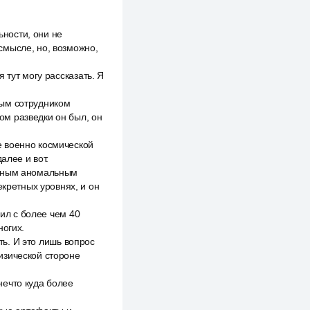
ьности, они не
смысле, но, возможно,
 тут могу рассказать. Я
ным сотрудником
ом разведки он был, он
е военно космической
алее и вот.
анным аномальным
екретных уровнях, и он
рил с более чем 40
ногих.
ть. И это лишь вопрос
изической стороне
нечто куда более