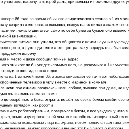
го участием, встречу, в которой даль, пришельцы и несколько других
в январе 86 года во время обычного спиритического сеанса в 1 из моск
нату озарила зеленоватая вспышка, воздух наполнился запахом озон
частники, начало двигаться само по себе буква за буквой оно вывело 
емной цивилизации.
ического письма они узнали, что общаются с неким научным учрежде
еноцентр, а руководителем этого центра, как утверждалось, был сам
 предложил встречу.
емя и место и даже сообщил точный адрес.
 кого они хотели бы увидеть помимо него, не раздумывая 1 из участн
в середине шестидесятых годов.
ена на 1 из ночей июня 86, а жажа описывает её так и вот небольшая
спорченный телевизор в углу вместе с мариной в комнате.
аса ночи под окнами раздались шаги, собаки, жившие при доме, не изд
ума заливались лаем все заме.
по договорённости была открыта, вошёл человек в белом комбинезоне, 
ушным взглядом, как робот и
акими-то роботообразным, повернулся боком, и все увидели у него в
открыл, поманипулировал в ней чем-то и заработал испорченный телев
замелькали незнакомые лица на экране, потом появился зал типа римс
о, незнакомец закрыл коробочку и вышел это был пилот, о котором