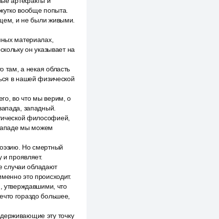
нные артефакты и
 жутко вообще попыта.
бщем, и не были живыми.
нных материалах,
скольку он указывает на
о там, а некая область
ться в нашей физической
го, во что мы верим, о
запада, западный.
стической философией,
 западе мы можем
поэзию. Но смертный
 и проявляет.
е случаи обладают
именно это происходит.
 утверждавшими, что
ечто гораздо большее,
ддерживающие эту точку