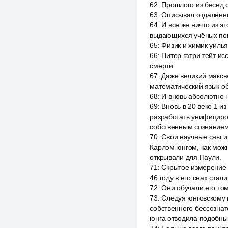
62
:
Прошлого из бесед 
63
:
Описывал отдалённы
64
:
И все же ничто из эт
выдающихся учёных поп
65
:
Физик и химик уиль
66
:
Питер гатри тейт и
смерти.
67
:
Даже великий максв
математический язык об
68
:
И вновь абсолютно н
69
:
Вновь в 20 веке 1 
разработать унифициро
собственным сознанием
70
:
Свои научные сны и
Карлом юнгом, как мож
открывали для Паули.
71
:
Скрытое измерение 
46 году в его снах ста
72
:
Они обучали его том
73
:
Следуя юнговскому 
собственного бессознат
юнга отводила подобны