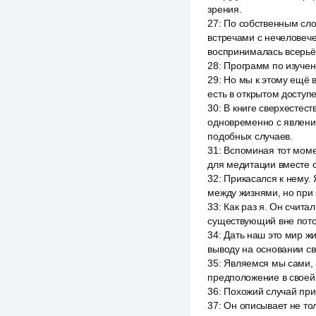
зрения.
27
:
По собственным сло
встречами с нечеловече
воспринималась всерьёз
28
:
Программ по изучен
29
:
Но мы к этому ещё 
есть в открытом доступе
30
:
В книге сверхестес
одновременно с явлени
подобных случаев.
31
:
Вспоминая тот моме
для медитации вместе с
32
:
Прикасался к нему. 
между жизнями, но при 
33
:
Как раз я. Он счита
существующий вне пото
34
:
Дать наш это мир ж
выводу на основании св
35
:
Являемся мы сами, 
предположение в своей 
36
:
Похожий случай при
37
:
Он описывает не то