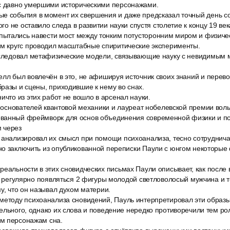
с давно умершими историческими персонажами.
е события в момент их свершения и даже предсказал точный день с
ого не оставило следа в развитии науки спустя столетие к концу 19 ве
ытались навести мост между тонким потусторонним миром и физиче
ям кругс проводил масштабные спиритические эксперименты.
сследовал метафизические модели, связывающие науку с невидимым 
елл был вовлечён в это, не афишируя источник своих знаний и перев
разы и сцены, приходившие к нему во снах.
ичто из этих работ не вошло в арсенал науки.
из основателей квантовой механики и лауреат нобелевской премии во
ванный фреймворк для основ объединения современной физики и пси
 через
 анализировал их смысл при помощи психоанализа, тесно сотруднича
но заключить из опубликованной переписки Паули с юнгом некоторые
реальности в этих сновидческих письмах Паули описывает, как после 
ли регулярно появляться 2 фигуры молодой светловолосый мужчина и 
у, что он называл духом материи.
методу психоанализа сновидений, Пауль интерпретировал эти образы
ельного, однако их слова и поведение нередко противоречили тем ро
м персонажам сна.