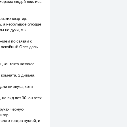
 умерших людей явились
овских квартир.
а, а небольшое блюдце,
мы не духи, мы.
нием по связям с
 покойный Олег даль.
иц контакта назвала
 комната, 2 дивана,
али ни звука, хотя
на вид лет 30, он всех
 руках чёрную
изор.
кого театра пустой, и