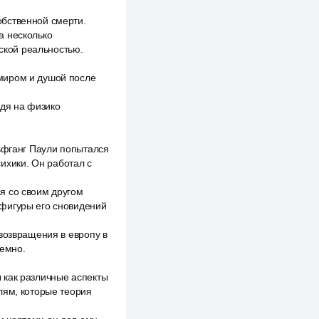
обственной смерти.
ка несколько
ской реальностью.
миром и душой после
одя на физико
льфганг Паули попытался
хики. Он работал с
я со своим другом
 фигуры его сновидений
возвращения в европу в
темно.
 как различные аспекты
лям, которые теория