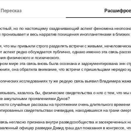
Пересказ
Расшифров
естный, но по настоящему озадачивающий аспект феномена неопоз
й пронизывает и весь нарратив похищения инопланетянами в близких 
, что мы привыкли строго разделять встречи с живыми, нечеловеческ
т аспект редко обсуждается публично, однако именно эта связь рассе
ия физического и психического.
ном мире эта связь вновь была осознана и задокументирована энн с
книги, она обратила внимание, что встречи с пришельцами нередко ид
логических исследованиях ту же редкую связь выявил Владимира жажа
вязывать, казалось бы, физические свидетельства о нло с тем, что мы
е аккультными проявлениями Духов?
росто случайные рассказы на протяжении очень длительного времени 
тированных свидетельствах очевидцев, находившихся на грани смерт
связь негласно признана внутри разведсообщества и засекреченных н
авленный офицер разведки Дэвид граш дал показания в конгрессе, ч