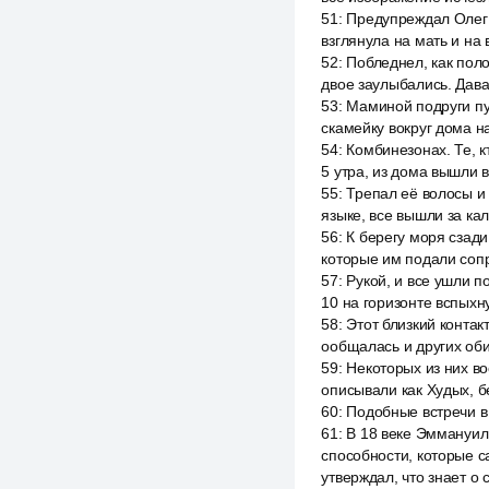
51
:
Предупреждал Олег д
взглянула на мать и на 
52
:
Побледнел, как поло
двое заулыбались. Дава
53
:
Маминой подруги пус
скамейку вокруг дома н
54
:
Комбинезонах. Те, к
5 утра, из дома вышли 
55
:
Трепал её волосы и
языке, все вышли за кал
56
:
К берегу моря сзади
которые им подали соп
57
:
Рукой, и все ушли п
10 на горизонте вспыхну
58
:
Этот близкий контак
ообщалась и других об
59
:
Некоторых из них во
описывали как Худых, 
60
:
Подобные встречи в
61
:
В 18 веке Эммануил
способности, которые 
утверждал, что знает о 