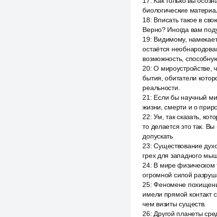
17
:
Как только вы осозн
биологические материал
18
:
Вписать такое в сво
Верно? Иногда вам поду
19
:
Видимому, намекает
остаётся необнародован
возможность, способну
20
:
О мироустройстве, ч
бытия, обитатели котор
реальности.
21
:
Если бы научный мир
жизни, смерти и о прир
22
:
Ум, так сказать, ко
то делается это так. В
допускать
23
:
Существование духо
грех для западного мыш
24
:
В мире физическом 
огромной силой разруша
25
:
Феномене похищени
имели прямой контакт с
чем визиты существ.
26
:
Другой планеты сре