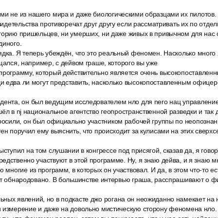
ми не из нашего мира и даже биологическими образцами их пилотов.
свидетельства противоречат друг другу если рассматривать их по отдел
горию пришельцев, ни умерших, ни даже живых в привычном для нас 
диного.
дка. Я теперь убеждён, что это реальный феномен. Насколько много я
бщался, например, с дейвом граше, которого вы уже
программу, который действительно является очень высокопоставлен
и едва ли могут представить, насколько высокопоставленным офицер
дента, он был ведущим исследователем нло для nero нац управлени
ёл в nj национальное агентство геопространственной разведки и так д
просили, он был официально участником рабочей группы по неопозн
тен поручил ему выяснить, что происходит за кулисами на этих сверхс
ыступил на том слушании в конгрессе под присягой, сказав да, я гово
едственно участвуют в этой программе. Ну, я знаю дейва, и я знаю м
ю многие из программ, в которых он участвовал. И да, в этом что-то ес
ет обнародовано. В большинстве интервью граша, расспрашивают о ф
ных явлений, но в подкасте джо рогана он неожиданно намекает на 
и измерение и даже на довольно мистическую сторону феномена нло.