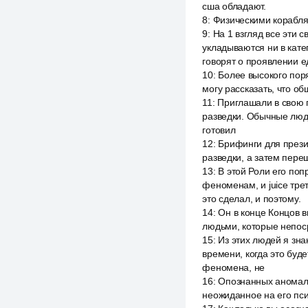
сша обладают.
8
:
Физическими корабля
9
:
На 1 взгляд все эти 
укладываются ни в кате
говорят о проявлении е
10
:
Более высокого поря
могу рассказать, что о
11
:
Приглашали в свою 
разведки. Обычные люд
готовил
12
:
Брифинги для прези
разведки, а затем переш
13
:
В этой Роли его по
феноменам, и juice тре
это сделал, и поэтому.
14
:
Он в конце Концов в
людьми, которые непоср
15
:
Из этих людей я зна
времени, когда это буд
феномена, не
16
:
Опознанных аномаль
неожиданное на его пс