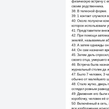
физическую встречу с е
своим родственника.
38
:
В телесной форме.
39
:
1 контакт случился 
40
:
Около полуночи ком
которое использовали у
41
:
Представители внез
42
:
При помощи автомат
землёй, называемым абр
43
:
А затем однажды он
44
:
Он сам назначил вр
45
:
Затем даль спросил,
своего отца, умершего 
46
:
Встреча была назнач
журнальный столик да и
47
:
Было 7 человек, 3 ч
обычно от малейшего ш
48
:
Стало жутко, дверь 
оглядел ровным равнод
49
:
Движения его были к
коробочку, человек её 
50
:
Включённый в сеть, 
все изображение исчезл