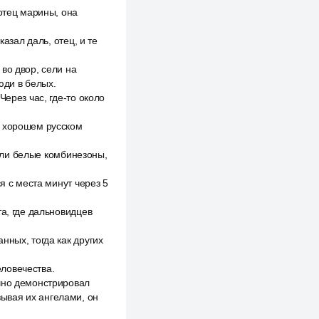
 отец марины, она
азал даль, отец, и те
во двор, сели на
юди в белых.
ерез час, где-то около
а хорошем русском
дели белые комбинезоны,
я с места минут через 5
а, где дальновидцев
нных, тогда как других
ловечества.
ично демонстрировал
ывая их ангелами, он