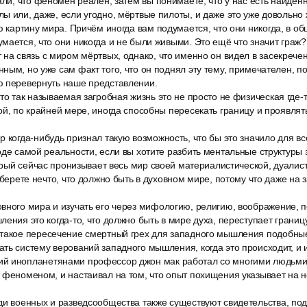
али, что феномен реален, затем вы понимаете, что у нас есть найде
ы или, даже, если угодно, мёртвые пилоты, и даже это уже довольно
ю картину мира. Причём иногда вам подумается, что они никогда, в о
мается, что они никогда и не были живыми. Это ещё что значит граж?
 на связь с миром мёртвых, однако, что именно он видел в засекрече
ным, но уже сам факт того, что он поднял эту тему, примечателен, по
ю перевернуть наше представлении.
то так называемая загробная жизнь это не просто не физическая где-т
ой, по крайней мере, иногда способны пересекать границу и проявля
 когда-нибудь признал такую возможность, что бы это значило для все
оде самой реальности, если вы хотите разбить ментальные структуры 
торый сейчас пронизывает весь мир своей материалистической, дуали
ы берете нечто, что должно быть в духовном мире, потому что даже на
вного мира и изучать его через мифологию, религию, воображение, 
ления это когда-то, что должно быть в мире духа, переступает границу
такое пересечение смертный грех для западного мышления подобны
ть систему верований западного мышления, когда это происходит, и 
й инопланетянами профессор джон мак работал со многими людьми,
 феноменом, и настаивал на том, что опыт похищения указывает на н
ди военных и разведсообщества также существуют свидетельства, по