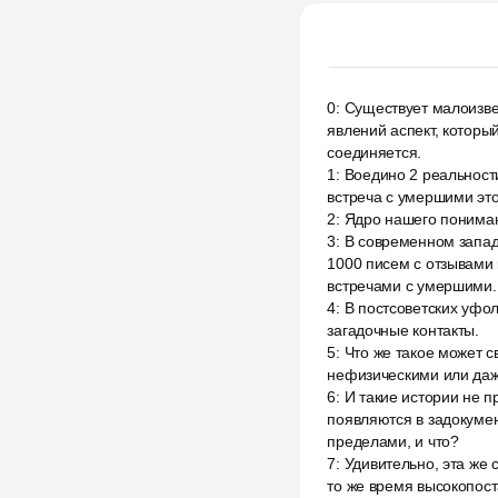
0
:
Существует малоизв
явлений аспект, которы
соединяется.
1
:
Воедино 2 реальности
встреча с умершими это
2
:
Ядро нашего пониман
3
:
В современном запад
1000 писем с отзывами 
встречами с умершими.
4
:
В постсоветских уфо
загадочные контакты.
5
:
Что же такое может с
нефизическими или даж
6
:
И такие истории не п
появляются в задокумен
пределами, и что?
7
:
Удивительно, эта же 
то же время высокопост