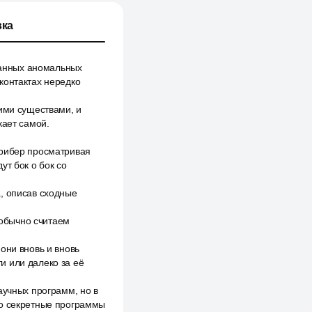
ка
нанных аномальных
контактах нередко
ими существами, и
кает самой.
трибер просматривая
ут бок о бок со
, описав сходные
 обычно считаем
они вновь и вновь
и или далеко за её
аучных программ, но в
то секретные программы