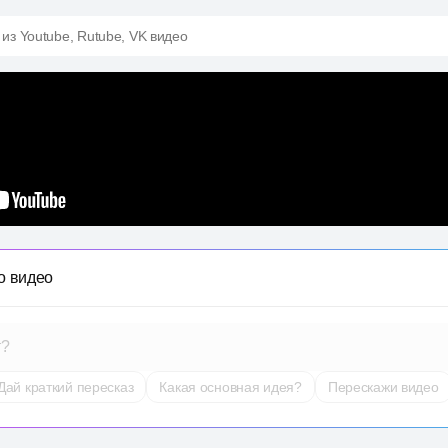
 из Youtube, Rutube, VK видео
о видео
т?
Дай краткий пересказ
Какая основная идея?
Перескажи видео